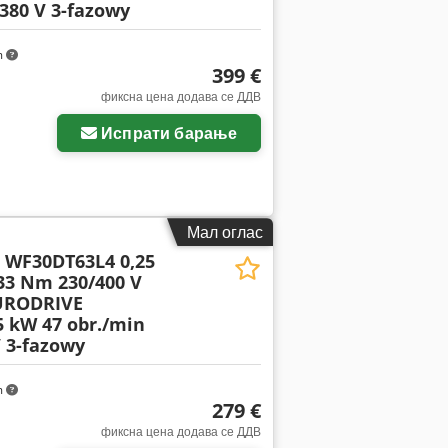
/380 V 3-fazowy
m
399 €
фиксна цена додава се ДДВ
Испрати барање
Мал оглас
WF30DT63L4 0,25
33 Nm 230/400 V
URODRIVE
 kW 47 obr./min
 3-fazowy
m
279 €
фиксна цена додава се ДДВ