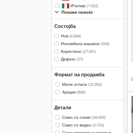
Италија
(1.022)
Покажи повеќе
Состојба
Нов
(6.694)
Изложбена машина
(504)
Користено
(27.031)
Дефект
(27)
Формат на продажба
Мали огласи
(33.392)
Аукции
(866)
Детали
Само со слики
(34.059)
Само со видео
(3.102)
Само проверени трговци