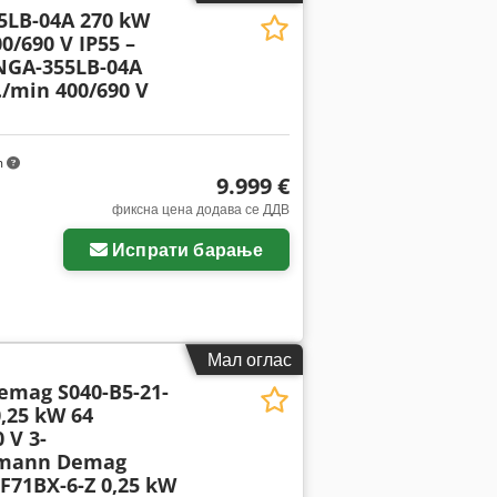
LB-04A 270 kW
0/690 V IP55 –
GA-355LB-04A
./min 400/690 V
m
9.999 €
фиксна цена додава се ДДВ
Испрати барање
Мал оглас
mag S040-B5-21-
,25 kW 64
 V 3-
mann Demag
F71BX-6-Z 0,25 kW