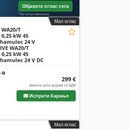
Објавете оглас сега
*по оглас/месечно
Мал оглас
 WA20/T
0,25 kW 45
 hamulec 24 V
IVE WA20/T
0,25 kW 45
 hamulec 24 V DC
m
299 €
фиксна цена додава се ДДВ
Испрати барање
Мал оглас