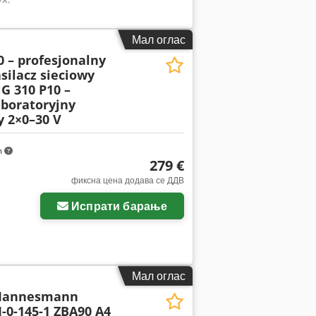
Мал оглас
 – profesjonalny
silacz sieciowy
G 310 P10 –
aboratoryjny
y 2×0–30 V
m
279 €
фиксна цена додава се ДДВ
Испрати барање
Мал оглас
Mannesmann
-0-145-1 ZBA90 A4