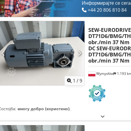
Информирајте се сега
+44 20 806 810 84
SEW-EURODRIVE
DT71D6/BMG/TH 
obr./min 37 Nm
DC
SEW-EURODR
DT71D6/BMG/TH 
obr./min 37 Nm
Wymysłów
1.193 k
1
/
9
Состојба:
многу добро (користено)
,