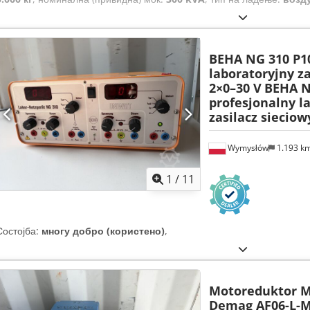
BEHA NG 310 P10
laboratoryjny za
2×0–30 V
BEHA N
profesjonalny l
zasilacz sieciow
Wymysłów
1.193 k
1
/
11
Состојба:
многу добро (користено)
,
Motoreduktor 
Demag AF06-L-M