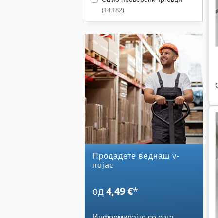
(14.182)
Продадете веднаш v-
појас
од
4,49 €
*
Информирајте се сега