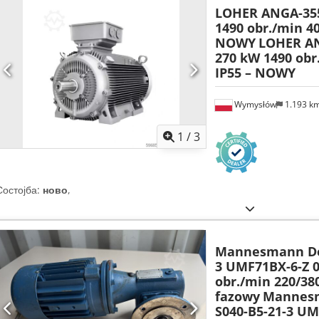
LOHER ANGA-355
1490 obr./min 40
NOWY
LOHER AN
270 kW 1490 obr
IP55 – NOWY
Wymysłów
1.193 k
1
/
3
Состојба:
ново
,
Mannesmann De
3 UMF71BX-6-Z 0
obr./min 220/380
fazowy
Mannes
S040-B5-21-3 UM