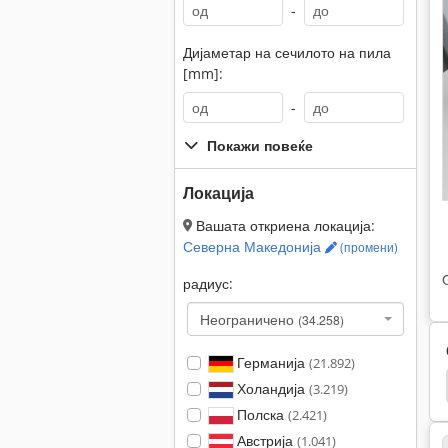
-
Дијаметар на сечилото на пила
[mm]:
-
Покажи повеќе
Локација
Вашата откриена локација:
Северна Македонија
(промени)
радиус:
Неограничено
(34.258)
Германија
(21.892)
Системи За Екстракција
Систем За Екстракција
Холандија
(3.219)
Полска
(2.421)
Австрија
(1.041)