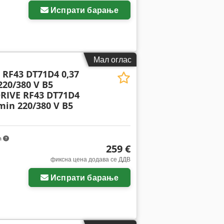
Испрати барање
Мал оглас
RF43 DT71D4 0,37
220/380 V B5
RIVE RF43 DT71D4
min 220/380 V B5
m
259 €
фиксна цена додава се ДДВ
Испрати барање