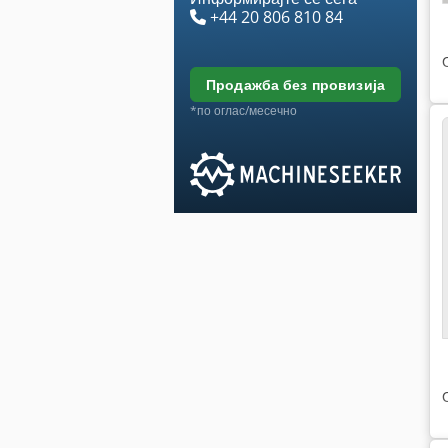
+44 20 806 810 84
продажба без провизија
*по оглас/месечно