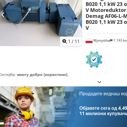
B020 1,1 kW 23 o
V
Motoredukto
Demag AF06-L-M
B020 1,1 kW 23 o
V
Wymysłów
1.193 k
1
/
11
Состојба:
многу добро (користено)
,
Продадете веднаш ко
Објавете сега од 4,49
11 милиони купувач