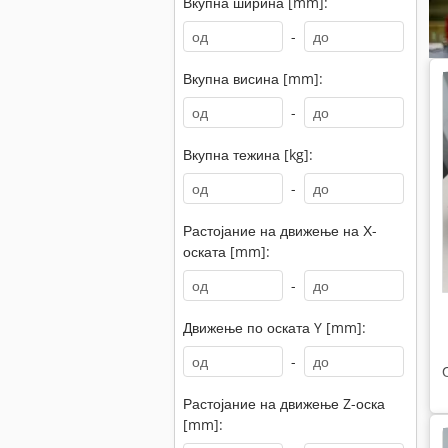
Вкупна ширина [mm]:
-
Вкупна висина [mm]:
-
Вкупна тежина [kg]:
-
Растојание на движење на Х-
оската [mm]:
-
Движење по оската Y [mm]:
-
Растојание на движење Z-оска
[mm]: