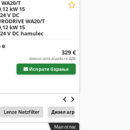
 WA20/T
,12 kW 15
24 V DC
URODRIVE WA20/T
,12 kW 15
 24 V DC hamulec
m
329 €
фиксна цена додава се ДДВ
Испрати барање
Lenze Netzfilter
Дизел агрегати
Mtu
Сис
Мал оглас