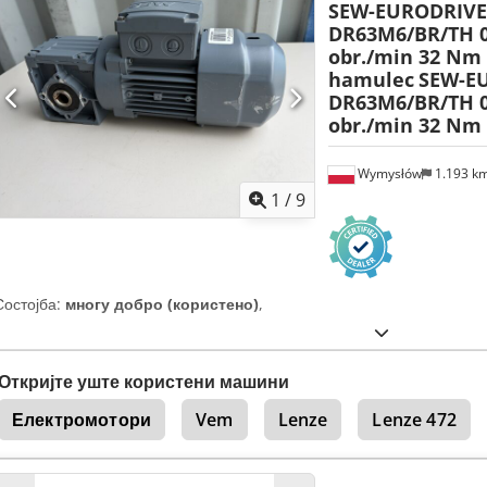
SEW-EURODRIVE
DR63M6/BR/TH 0
obr./min 32 Nm 
hamulec
SEW-E
DR63M6/BR/TH 0
obr./min 32 Nm
Wymysłów
1.193 k
1
/
9
Состојба:
многу добро (користено)
,
Откријте уште користени машини
Електромотори
Vem
Lenze
Lenze 472