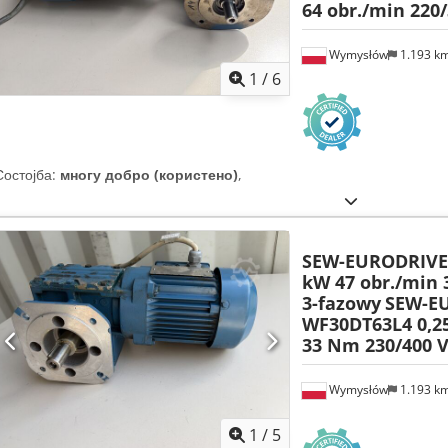
64 obr./min 220
Wymysłów
1.193 k
1
/
6
Состојба:
многу добро (користено)
,
SEW-EURODRIVE 
kW 47 obr./min 
3-fazowy
SEW-E
WF30DT63L4 0,25
33 Nm 230/400 V
Wymysłów
1.193 k
1
/
5