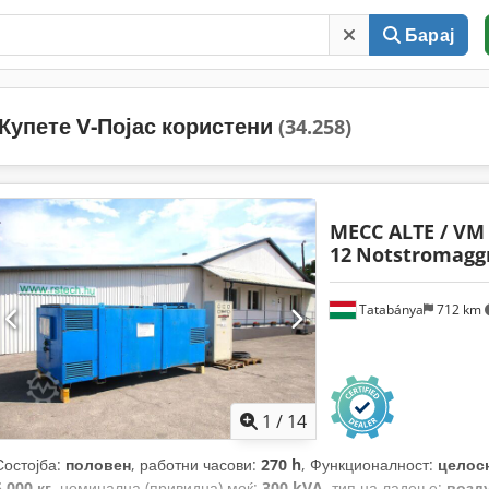
Барај
Купете V-Појас користени
(34.258)
MECC ALTE / VM
12
Notstromaggr
Tatabánya
712 km
1
/
14
Состојба:
половен
, работни часови:
270 h
, Функционалност:
целос
5.000 кг
, номинална (привидна) моќ:
300 kVA
, тип на ладење:
возд