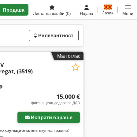
Продава
Јазик
Листа на желби
(0)
Најава
Мени
Релевантност
Мал оглас
 V
egat, (3519)
15.000 €
фиксна цена додава се ДДВ
Испрати барање
но функционален
, вкупна тежина:
ух
,