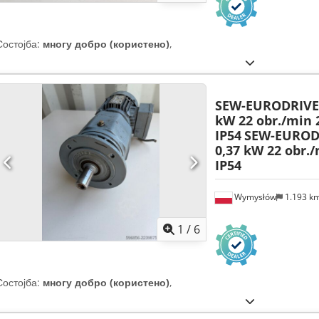
Состојба:
многу добро (користено)
,
SEW-EURODRIVE 
kW 22 obr./min 
IP54
SEW-EUROD
0,37 kW 22 obr./
IP54
Wymysłów
1.193 k
1
/
6
Состојба:
многу добро (користено)
,