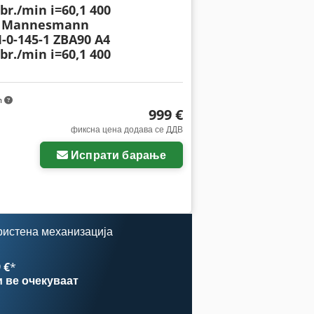
br./min i=60,1 400
r Mannesmann
-0-145-1 ZBA90 A4
br./min i=60,1 400
m
999 €
фиксна цена додава се ДДВ
Испрати барање
ристена механизација
 €
*
и
ве очекуваат