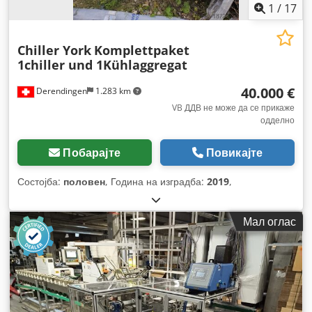
1
/
17
Chiller York
Komplettpaket
1chiller und 1Kühlaggregat
40.000 €
Derendingen
1.283 km
VB ДДВ не може да се прикаже
одделно
Побарајте
Повикајте
Состојба:
половен
, Година на изградба:
2019
,
Мал оглас