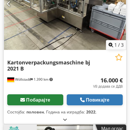
1
/
3
Kartonverpackungsmaschine bj
2021 B
16.000 €
Wöllstadt
1.390 km
VB додава се ДДВ
Побарајте
Повикајте
Состојба:
половен
, Година на изградба:
2022
,
Мал оглас