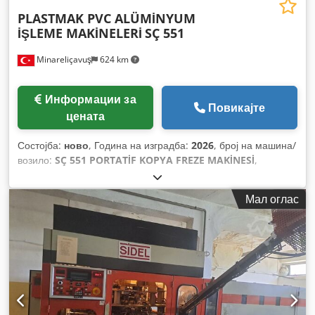
PLASTMAK PVC ALÜMİNYUM
İŞLEME MAKİNELERİ
SÇ 551
Minareliçavuş
624 km
Информации за
Повикајте
цената
Состојба:
ново
, Година на изградба:
2026
, број на машина/
возило:
SÇ 551 PORTATİF KOPYA FREZE MAKİNESİ
,
Функционалност:
целосно функционален
,
Мал оглас