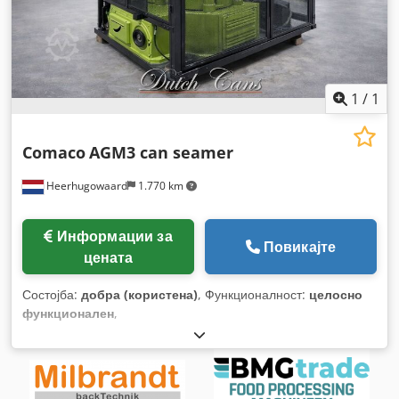
1
/
1
Comaco
AGM3 can seamer
Heerhugowaard
1.770 km
Информации за
Повикајте
цената
Состојба:
добра (користена)
, Функционалност:
целосно
функционален
,