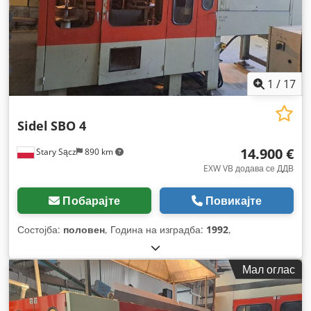
1
/
17
Sidel
SBO 4
14.900 €
Stary Sącz
890 km
EXW VB додава се ДДВ
Побарајте
Повикајте
Состојба:
половен
, Година на изградба:
1992
,
Мал оглас