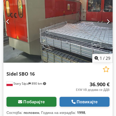
1
/
29
Sidel
SBO 16
36.900 €
Stary Sącz
890 km
EXW VB додава се ДДВ
Побарајте
Повикајте
Состојба:
половен
, Година на изградба:
1998
,