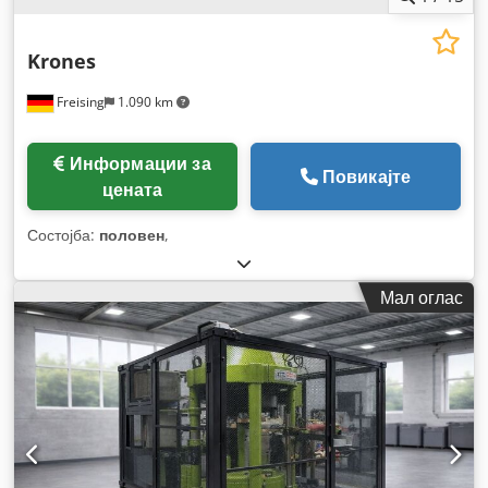
Krones
Freising
1.090 km
Информации за
Повикајте
цената
Состојба:
половен
,
Мал оглас