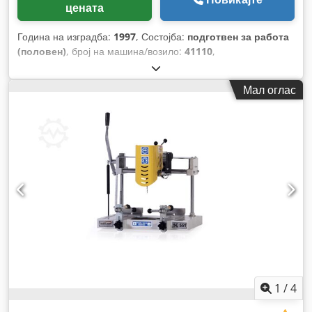
цената
Година на изградба:
1997
, Состојба:
подготвен за работа
(половен)
, број на машина/возило:
41110
,
Мал оглас
1
/
4