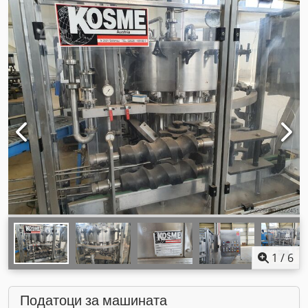
1
/
6
Податоци за машината