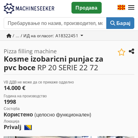
Продава
Барај
/ ... / ИД на огласот: A18322451
Pizza filling machine
Kosme izobaricni punjac za
pvc boce
RP 20 SERIE 22 72
VB ДДВ не може да се прикаже одделно
14.000 €
Година на производство
1998
Состојба
Користено
(целосно функционален)
Локација
Privalj