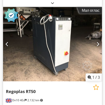
Мал оглас
1
/
3
Regoplas
RT50
Dn10 4Es
2.132 km