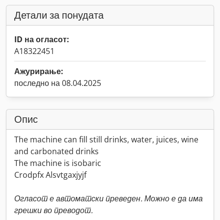
Детали за понудата
ID на огласот:
A18322451
Ажурирање:
последно на 08.04.2025
Опис
The machine can fill still drinks, water, juices, wine
and carbonated drinks
The machine is isobaric
Crodpfx Alsvtgaxjyjf
Огласот е автоматски преведен. Можно е да има
грешки во преводот.