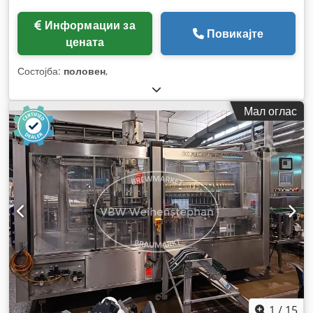
Информации за
Повикајте
цената
Состојба:
половен
,
Мал оглас
1
/
15