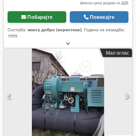
фиксна цена додава се ДДВ
Побарајте
Повикајте
Состојба:
многу добро (користено)
, Година на изградба:
1999
,
Мал оглас