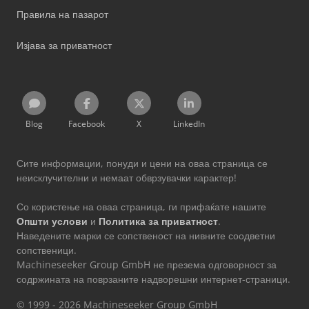
Правила на пазарот
Изјава за приватност
Blog
Facebook
X
LinkedIn
Сите информации, понуди и цени на оваа страница се
неисклучителни и немаат обврзувачки карактер!
Со користење на оваа страница, ги прифаќате нашите
Општи услови
и
Политика за приватност
.
Наведените марки се сопственост на нивните соодветни
сопственици.
Machineseeker Group GmbH не презема одговорност за
содржината на поврзаните надворешни интернет-страници.
© 1999 - 2026 Machineseeker Group GmbH