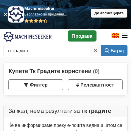
Machineseeker
До апликацијата
Бесплатно во продавница
Продава
Барај
Купете Тк Градите користени
(0)
Филтер
Релевантност
За жал, нема резултати за
тк градите
Ќе ве информираме преку е-пошта веднаш штом се