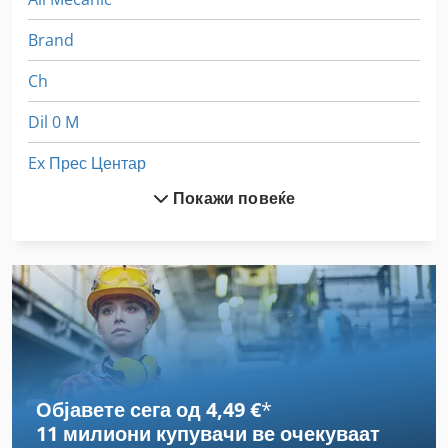
Brand
Ch
Dil 0 M
Ex Прес Центар
Покажи повеќе
Fngj 20
Ga 11 Ff
Gastl Rg 200
German
Gkt 60
Објавете сега од 4,49 €
*
Gx 11 Ff
11 милиони купувачи
ве очекуваат