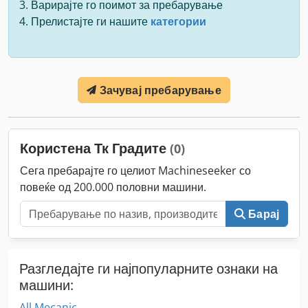
Варирајте го поимот за пребарување
Прелистајте ги нашите
категории
Зачувај пребарување
Користена Тк Градите
(0)
Сега пребарајте го целиот Machineseeker со
повеќе од 200.000 половни машини.
Барај
Разгледајте ги најпопуларните ознаки на
машини:
All Mecanic