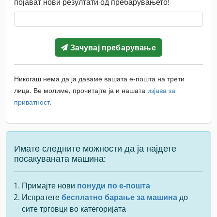
појават нови резултати од пребарувањето!
Зачувај пребарување
Никогаш нема да ја даваме вашата е-пошта на трети
лица. Ве молиме, прочитајте ја и нашата
изјава за
приватност
.
Имате следните можности да ја најдете
посакуваната машина:
Примајте нови
понуди по е-пошта
Испратете
бесплатно барање за машина
до
сите трговци во категоријата