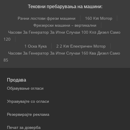
Тековни пребарувања на машини:
Рачни лостови фрези машини
160 Kw Мотор
Фрезерски машини – вертикални
Часови За Генератор За Итни Случаи 100 Kva Дизел Само
120
1 Оска Кука
2 2 Kw Електричен Мотор
Часови За Генератор За Итни Случаи 160 Ква Дизел Само
85
Продава
Објавување огласи
Управувајте со огласи
Резервирајте реклама
Печат за доверба