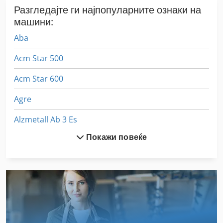
Разгледајте ги најпопуларните ознаки на
машини:
Aba
Acm Star 500
Acm Star 600
Agre
Alzmetall Ab 3 Es
Покажи повеќе
Alzmetall Abomat 30
Alzmetall Gs 1400
Amc
Cma
Ebm