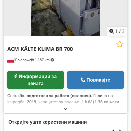
1
/
3
ACM KÄLTE KLIMA
BR 700
Bojanowo
1.187 km
Информации за
Повикајте
цената
Состојба:
подготвен за работа (половен)
, Година на
изградба:
2019
, капацитет за ладење:
1 kW (1,36 коњски
сили)
,
Откријте уште користени машини