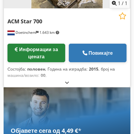
1
/
1
ACM
Star 700
Doetinchem
1.643 km
Информации за
Повикајте
цената
Состојба:
половен
, Година на изградба:
2015
, број на
машина/возило:
00
,
Објавете сега од 4,49 €
*