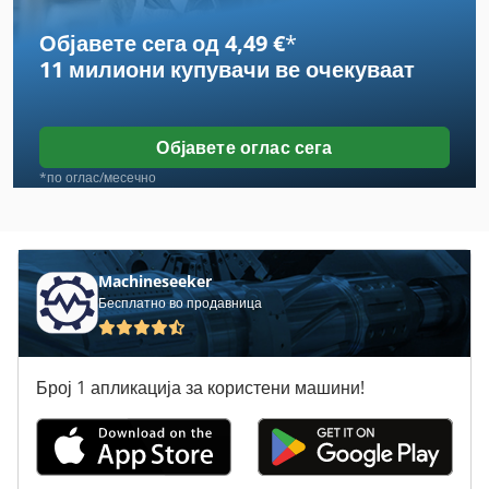
Објавете сега од 4,49 €
*
Eisele Lms
11 милиони купувачи
ве очекуваат
Elumatec Aks 134
Emco Bs 2
Објавете оглас сега
Emco Bs 3
*по оглас/месечно
Hbs 470
Lissmac
Machineseeker
Бесплатно во продавница
Lissmac Dts 400
Lissmac Fs 13 B
Број 1 апликација за користени машини!
Omc
Panhans Bsb 500
Scm Accord