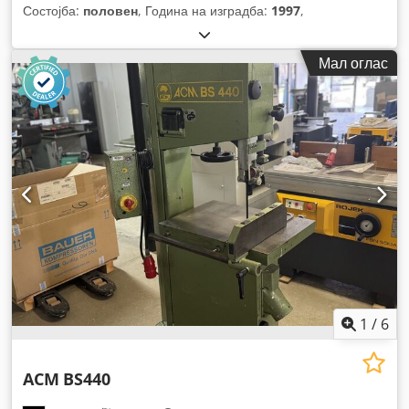
Состојба:
половен
, Година на изградба:
1997
,
Мал оглас
1
/
6
ACM
BS440