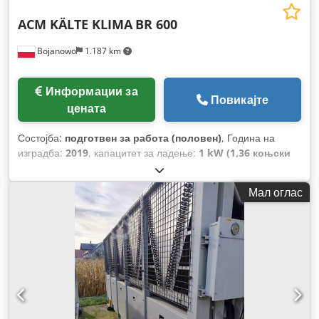
ACM KÄLTE KLIMA
BR 600
Bojanowo
1.187 km
Информации за
Повикајте
цената
Состојба:
подготвен за работа (половен)
, Година на
изградба:
2019
, капацитет за ладење:
1 kW (1,36 коњски
сили)
,
Мал оглас