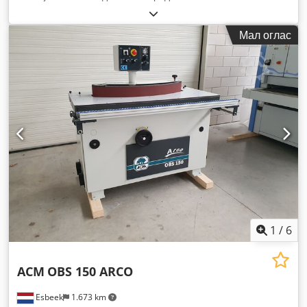
Мал оглас
1
/
6
ACM
OBS 150 ARCO
Esbeek
1.673 km