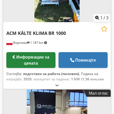
1
/
3
ACM KÄLTE KLIMA
BR 1000
Bojanowo
1.187 km
Информации за
Повикајте
цената
Состојба:
подготвен за работа (половен)
, Година на
изградба:
2020
, капацитет за ладење:
1 kW (1,36 коњски
сили)
,
Мал оглас