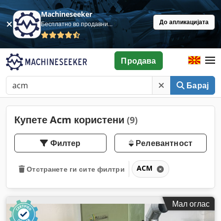
Machineseeker
До апликацијата
Бесплатно во продавница
Продава
Барај
Купете Acm користени
(9)
Филтер
Релевантност
ACM
Отстранете ги сите филтри
Мал оглас