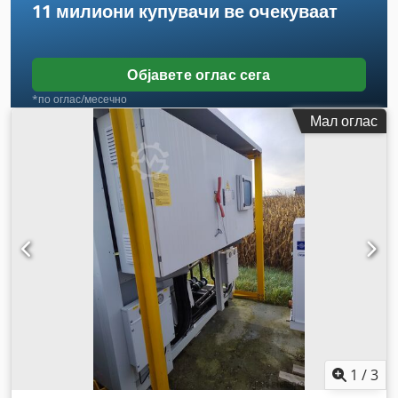
11 милиони купувачи
ве очекуваат
Објавете оглас сега
*по оглас/месечно
Мал оглас
1
/
3