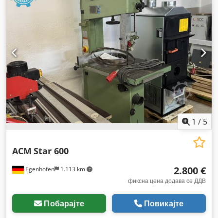
1
/
5
ACM
Star 600
2.800 €
Egenhofen
1.113 km
фиксна цена додава се ДДВ
Побарајте
Повикајте