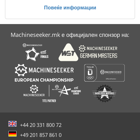
Повеќе информации
Scm S 630
Scm T 130
Machineseeker.mk е официјален спонзор на:
Stama Mc 540
Vollmer Unimat S
+44 20 331 800 72
+49 201 857 861 0