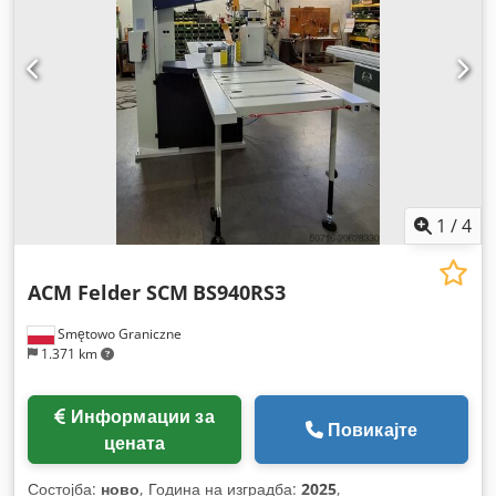
1
/
4
ACM Felder SCM
BS940RS3
Smętowo Graniczne
1.371 km
Информации за
Повикајте
цената
Состојба:
ново
, Година на изградба:
2025
,