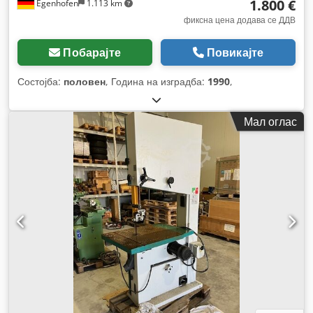
1.800 €
Egenhofen
1.113 km
фиксна цена додава се ДДВ
Побарајте
Повикајте
Состојба:
половен
, Година на изградба:
1990
,
Мал оглас