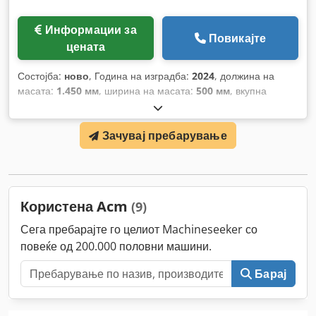
Информации за
Повикајте
цената
Состојба:
ново
, Година на изградба:
2024
, должина на
масата:
1.450 мм
, ширина на масата:
500 мм
, вкупна
тежина:
550 кг
, влезен напон:
400 V
, осцилациски од:
20
мм
, влезна фреквенција:
50 Hz
,
Зачувај пребарување
Користена Acm
(9)
Сега пребарајте го целиот Machineseeker со
повеќе од 200.000 половни машини.
Барај