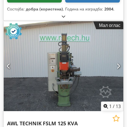
Состојба:
добра (користена)
, Година на изградба:
2004
,
Мал оглас
1
/
13
AWL TECHNIK
FSLM 125 KVA