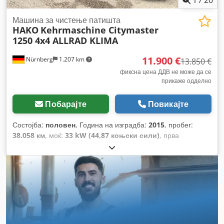
Машина за чистење патишта
HAKO
Kehrmaschine Citymaster
1250 4x4 ALLRAD KLIMA
11.900 €
Nürnberg
1.207 km
13.850 €
фиксна цена ДДВ не може да се
прикаже одделно
Побарајте
Повикајте
Состојба:
половен
, Година на изградба:
2015
, пробег:
38.058 км
, моќ:
33 kW (44,87 коњски сили)
, прва
регистрација:
02/2015
, вкупна тежина:
2.600 кг
, тип на
гориво:
дизел
, боја:
портокалова
, следен преглед (TÜV):
03/2027
, тип на пренос:
автоматски
, волумен на
товарниот простор:
1 m³
, ширина на товарниот простор:
1.160 мм
, должина на товарниот простор:
1.100 мм
, висина
на просторот за товарење:
300 мм
, број на седишта:
1
,
Опрема:
клима уред, погон на сите тркала
,