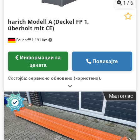
1
/
6
harich Modell A
(Deckel FP 1,
überholt mit CE)
Feucht
1.191 km
Информации за
Повикајте
цената
Состојба:
сервисно обновено (користено)
,
Мал оглас