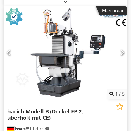
Мал оглас
1
/
5
harich Modell B
(Deckel FP 2,
überholt mit CE)
Feucht
1.191 km