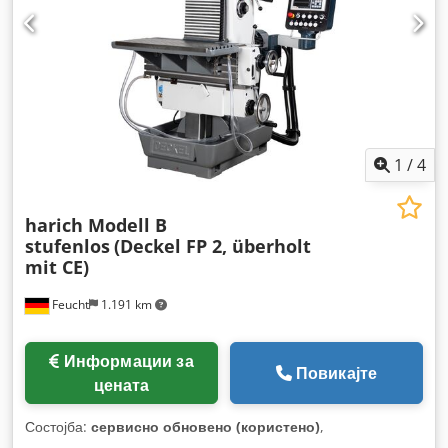
1
/
4
harich Modell B
stufenlos
(Deckel FP 2, überholt
mit CE)
Feucht
1.191 km
Информации за
Повикајте
цената
Состојба:
сервисно обновено (користено)
,