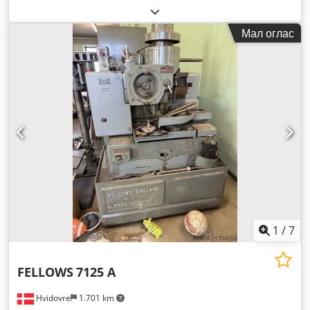
Мал оглас
1
/
7
FELLOWS
7125 A
Hvidovre
1.701 km