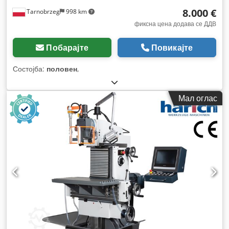
8.000 €
Tarnobrzeg
998 km
фиксна цена додава се ДДВ
Побарајте
Повикајте
Состојба:
половен
,
Мал оглас