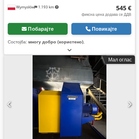
545 €
Wymysłów
1.193 km
фиксна цена додава се ДДВ
Побарајте
Повикајте
Состојба:
многу добро (користено)
,
Мал оглас