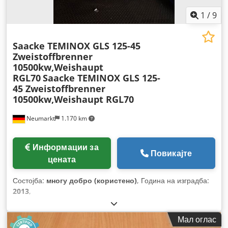
1
/
9
Saacke TEMINOX GLS 125-45
Zweistoffbrenner
10500kw,Weishaupt
RGL70
Saacke TEMINOX GLS 125-
45 Zweistoffbrenner
10500kw,Weishaupt RGL70
Neumarkt
1.170 km
Информации за
Повикајте
цената
Состојба:
многу добро (користено)
, Година на изградба:
2013
,
Мал оглас