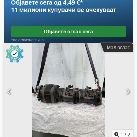
Објавете сега од 4,49 €
*
11 милиони купувачи
ве очекуваат
Објавете оглас сега
*по оглас/месечно
Мал оглас
1
/
2