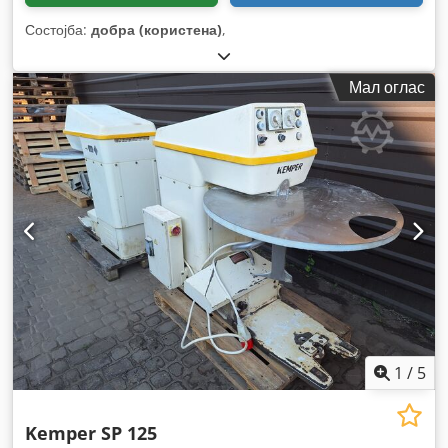
Состојба:
добра (користена)
,
Мал оглас
1
/
5
Kemper SP 125