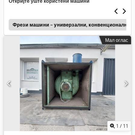
Откријте уште користени машини
n
Фрези машини – универзални, конвенционални, X
Мал оглас
1
/
11