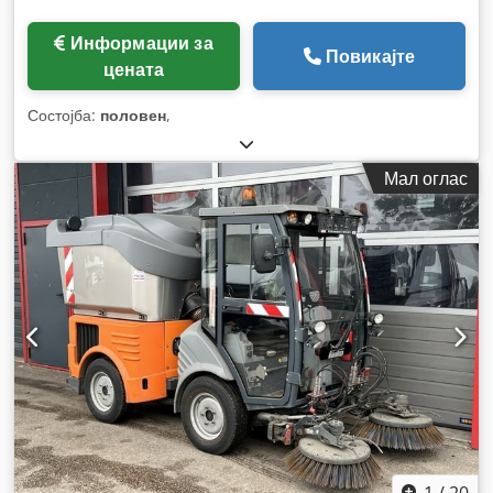
Информации за
Повикајте
цената
Состојба:
половен
,
Мал оглас
1
/
20