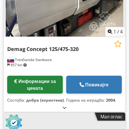
1
/
4
Demag
Concept 125/475-320
Trenčianske Stankovce
857 km
Информации за
Повикајте
цената
Состојба:
добра (користена)
, Година на изградба:
2004
,
Мал оглас