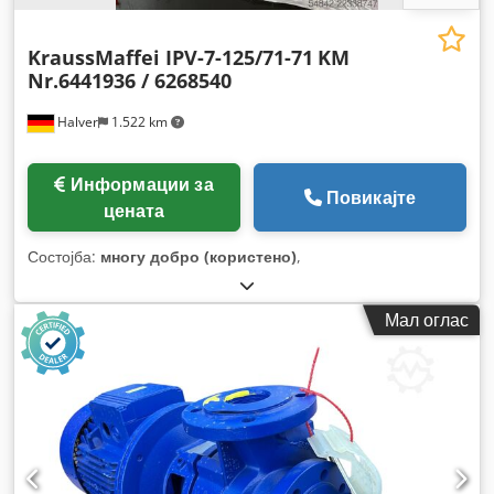
KraussMaffei IPV-7-125/71-71
KM
Nr.6441936 / 6268540
Halver
1.522 km
Информации за
Повикајте
цената
Состојба:
многу добро (користено)
,
Мал оглас