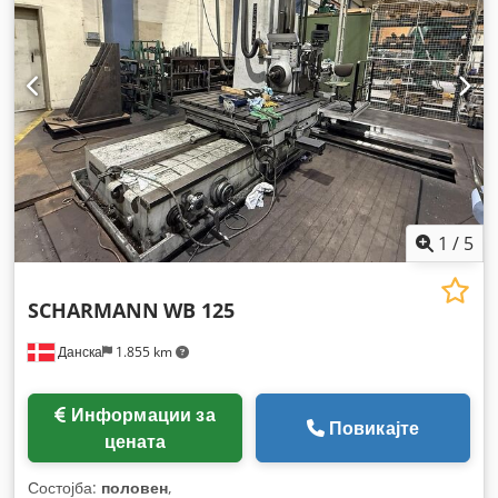
1
/
5
SCHARMANN
WB 125
Данска
1.855 km
Информации за
Повикајте
цената
Состојба:
половен
,