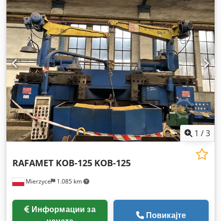
1
/
3
RAFAMET KOB-125
KOB-125
Mierzyce
1.085 km
Информации за
Повикајте
цената