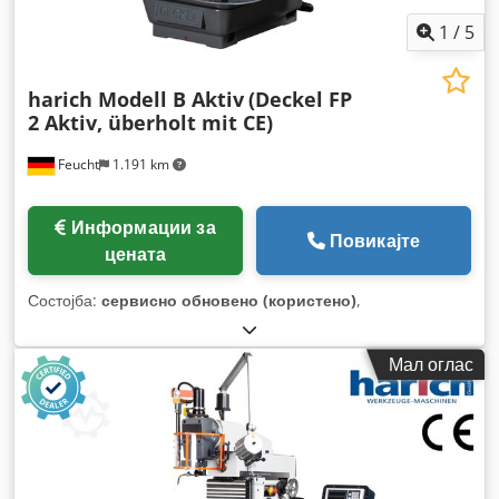
1
/
5
harich Modell B Aktiv
(Deckel FP
2 Aktiv, überholt mit CE)
Feucht
1.191 km
Информации за
Повикајте
цената
Состојба:
сервисно обновено (користено)
,
Мал оглас