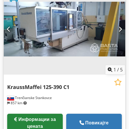
1
/
5
KraussMaffei
125-390 C1
Trenčianske Stankovce
857 km
Информации за
Повикајте
цената