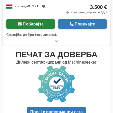
3.500 €
Tatabánya
712 km
фиксна цена додава се ДДВ
Побарајте
Повикајте
Состојба:
добра (користена)
,
ПЕЧАТ ЗА ДОВЕРБА
Дилери сертифицирани од Machineseeker
Повеќе информации сега