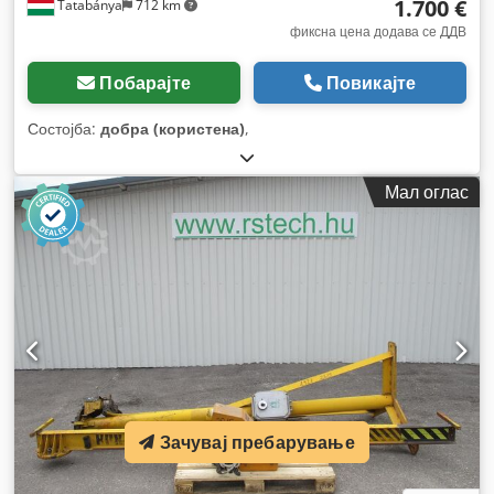
1.700 €
Tatabánya
712 km
фиксна цена додава се ДДВ
Побарајте
Повикајте
Состојба:
добра (користена)
,
Мал оглас
Зачувај пребарување