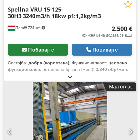
Spellna VRU 15-125-
30H3
3240m3/h 18kw p1:1,2kg/m3
2.500 €
Tata
724 km
фиксна цена додава се ДДВ
Побарајте
Повикајте
Состојба:
добра (користена)
, Функционалност:
целосно
функционален
, ротациона брзина (мин.):
2.840 обр/мин
,
волуменски проток:
3.240 m³/ч
, пресување:
10.000 Pa
, моќ:
18 kW (24,47 коњски сили)
,
Мал оглас