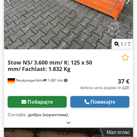
1
/
7
Stow NS/ 3.600 mm/ K: 125 x 50
mm/
Fachlast: 1.832 Kg
37 €
Neukamperfehn
1.681 km
фиксна цена додава се ДДВ
Побарајте
Повикајте
Состојба:
добра (користена)
,
Мал оглас