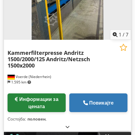
1
/
7
Kammerfilterpresse Andritz
1500/2000/125
Andritz/Netzsch
1500x2000
Voerde (Niederrhein)
1.595 km
Информации за
Повикајте
цената
Состојба:
половен
,