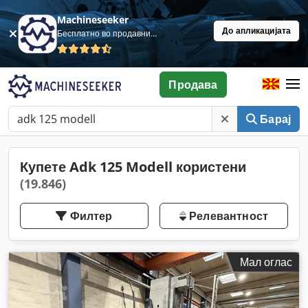
Machineseeker
До апликацијата
Бесплатно во продавница
Продава
Барај
Купете Adk 125 Modell користени
(19.846)
Филтер
Релевантност
Мал оглас