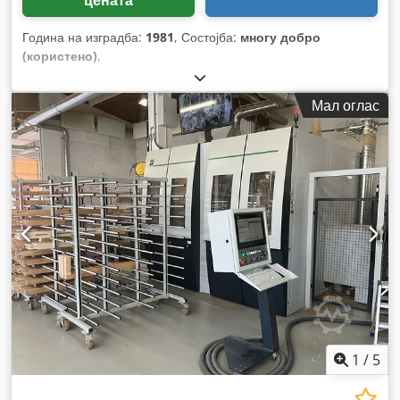
Година на изградба:
1981
, Состојба:
многу добро
(користено)
,
Мал оглас
1
/
5