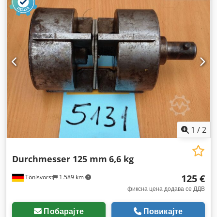
1
/
2
Durchmesser 125 mm
6,6 kg
125 €
Tönisvorst
1.589 km
фиксна цена додава се ДДВ
Побарајте
Повикајте