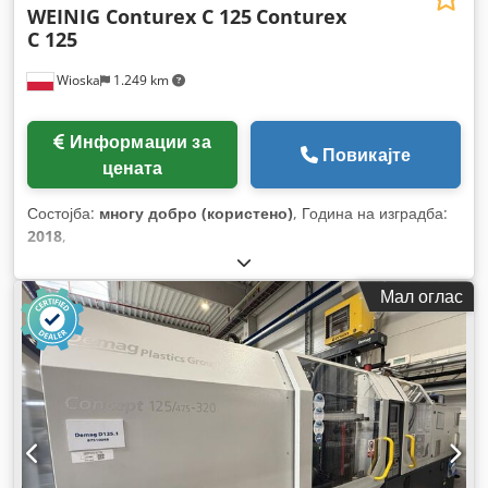
WEINIG Conturex C 125
Conturex
C 125
Wioska
1.249 km
Информации за
Повикајте
цената
Состојба:
многу добро (користено)
, Година на изградба:
2018
,
Мал оглас