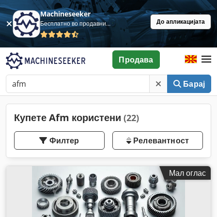
Machineseeker
До апликацијата
Бесплатно во продавница
Продава
Барај
Купете Afm користени
(22)
Филтер
Релевантност
Мал оглас