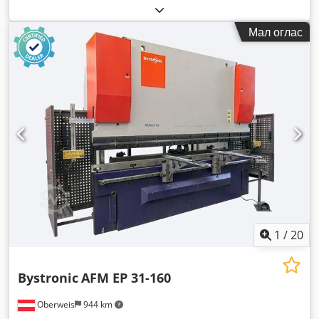
Мал оглас
1
/
20
Bystronic
AFM EP 31-160
Oberweis
944 km