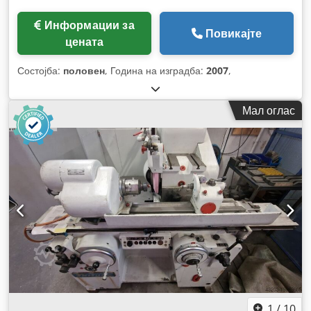
Информации за
Повикајте
цената
Состојба:
половен
, Година на изградба:
2007
,
Мал оглас
1
/
10