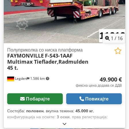
1
/
16
Полуприколка со ниска платформа
FAYMONVILLE
F-S43-1AAF
Multimax Tieflader,Radmulden
45 t.
49.900 €
Legden
1.586 km
фиксна цена додава се ДДВ
Побарајте
Повикајте
Состојба:
половен
, вкупна тежина:
45.000 кг
,
конфигурација на оските:
3 оски
, прва регистрација:
09/2017
,