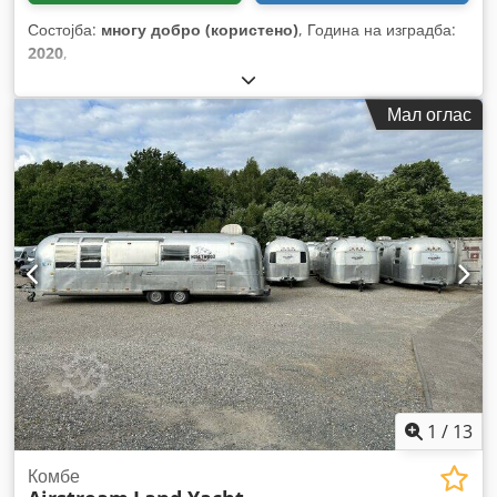
Состојба:
многу добро (користено)
, Година на изградба:
2020
,
Мал оглас
1
/
13
Комбе