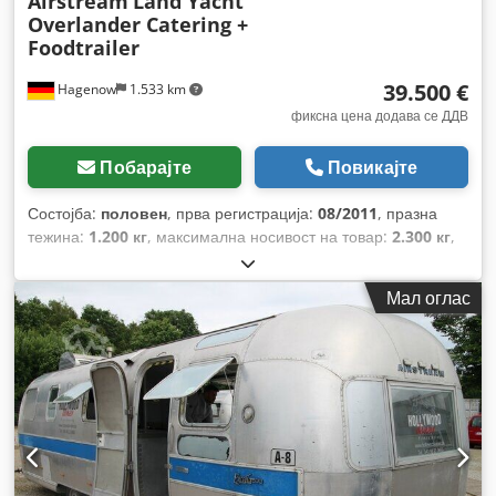
Airstream
Land Yacht
Overlander Catering +
Foodtrailer
39.500 €
Hagenow
1.533 km
фиксна цена додава се ДДВ
Побарајте
Повикајте
Состојба:
половен
, прва регистрација:
08/2011
, празна
тежина:
1.200 кг
, максимална носивост на товар:
2.300 кг
,
вкупна тежина:
3.500 кг
, боја:
сребрен
, тип на пренос:
механички
, суспензија:
друго
, вкупна должина:
8.350 мм
,
Мал оглас