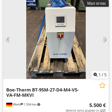
Мал оглас
1
/
5
Boe-Therm
BT-95M-27-D4-M4-V5-
VA-FM-MKVI
5.500 €
Wiehl
1.504 km
фиксна цена додава се ДДВ