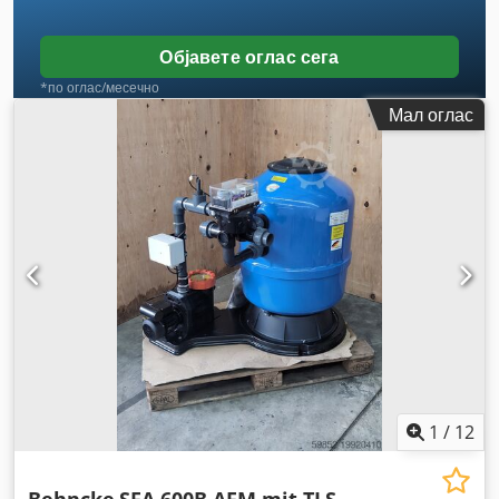
Објавете оглас сега
*по оглас/месечно
Мал оглас
1
/
12