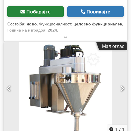
Побарајте
Повикајте
Состојба:
ново
, Функционалност:
целосно функционален
,
Година на изградба:
2024
,
Мал оглас
1
/
1