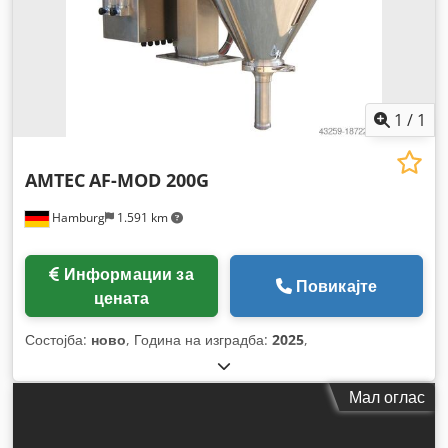
1
/
1
AMTEC
AF-MOD 200G
Hamburg
1.591 km
Информации за
Повикајте
цената
Состојба:
ново
, Година на изградба:
2025
,
Мал оглас