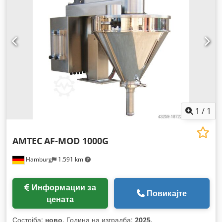
1
/
1
AMTEC
AF-MOD 1000G
Hamburg
1.591 km
Информации за
Повикајте
цената
Состојба:
ново
, Година на изградба:
2025
,