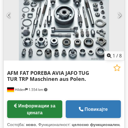
1
/
8
AFM FAT POREBA AVIA JAFO
TUG
TUR TRP Maschinen aus Polen.
Hilden
1.554 km
Информации за
Повикајте
цената
Состојба:
ново
, Функционалност:
целосно функционален
,