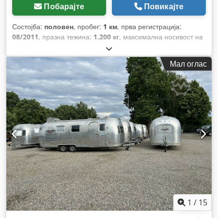
Побарајте
Повикајте
Состојба:
половен
, пробег:
1 км
, прва регистрација:
08/2011
, празна тежина:
1.200 кг
, максимална носивост на
товар:
2.300 кг
, вкупна тежина:
3.500 кг
, боја:
сребрен
, тип
на пренос:
механички
, суспензија:
друго
, вкупна должина:
Мал оглас
8.350 мм
,
1
/
15