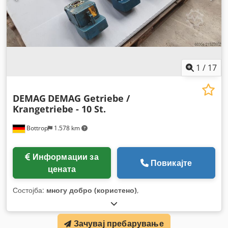
1
/
17
DEMAG
DEMAG Getriebe /
Krangetriebe - 10 St.
Bottrop
1.578 km
Информации за
Повикајте
цената
Состојба:
многу добро (користено)
,
Зачувај пребарување