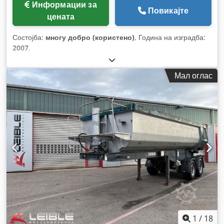
Информации за
Повикајте
цената
Состојба:
многу добро (користено)
, Година на изградба:
2007
,
Мал оглас
1
/
18