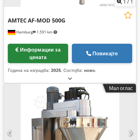
1
/
1
AMTEC
AF-MOD 500G
Hamburg
1.591 km
Информации за
Повикајте
цената
Година на изградба:
2025
, Состојба:
ново
,
Мал оглас