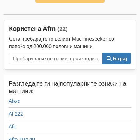
Користена Afm
(22)
Сега пребарајте го целиот Machineseeker со
повеќе од 200.000 половни машини.
Барај
Разгледајте ги најпопуларните ознаки на
машини:
Abac
Af 222
Afc
Afm Tug 40