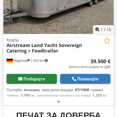
1
/
15
Комбе
Airstream
Land Yacht Sovereign
Catering + Foodtrailer
39.500 €
Hagenow
1.533 km
фиксна цена додава се ДДВ
Побарајте
Повикајте
Состојба:
половен
, прва регистрација:
07/1968
, празна
тежина:
1.900 кг
, максимална носивост на товар:
1.250 кг
,
вкупна тежина:
3.150 кг
, боја:
сребрен
, тип на пренос:
механички
, суспензија:
друго
, вкупна должина:
10.000 мм
,
ПЕЧАТ ЗА ДОВЕРБА