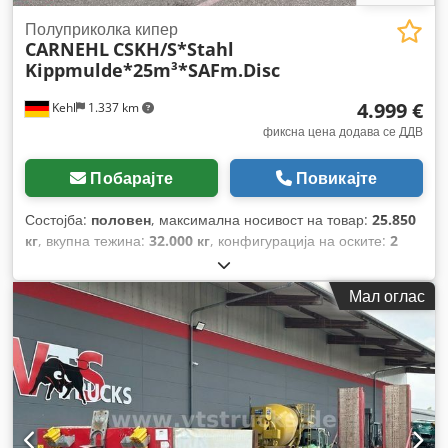
Полуприколка кипер
CARNEHL
CSKH/S*Stahl
Kippmulde*25m³*SAFm.Disc
4.999 €
Kehl
1.337 km
фиксна цена додава се ДДВ
Побарајте
Повикајте
Состојба:
половен
, максимална носивост на товар:
25.850
кг
, вкупна тежина:
32.000 кг
, конфигурација на оските:
2
оски
, прва регистрација:
05/2001
, должина на товарниот
простор:
7.330 мм
, ширина на товарниот простор:
2.350
Мал оглас
мм
, висина на просторот за товарење:
1.500 мм
, волумен
на товарниот простор:
25 m³
, вкупна ширина:
2.550 мм
,
вкупна висина:
3.100 мм
, Година на изградба:
2001
,
Опрема:
ABS
,