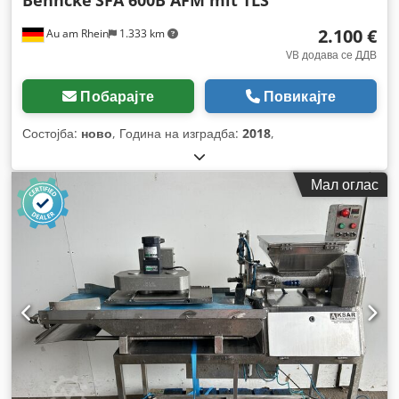
Behncke
SFA 600B AFM mit TLS
2.100 €
Au am Rhein
1.333 km
VB додава се ДДВ
Побарајте
Повикајте
Состојба:
ново
, Година на изградба:
2018
,
Мал оглас