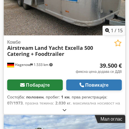
1
/
15
Комбе
Airstream
Land Yacht Excella 500
Catering + Foodtrailer
39.500 €
Hagenow
1.533 km
фиксна цена додава се ДДВ
Побарајте
Повикајте
Состојба:
половен
, пробег:
1 км
, прва регистрација:
07/1973
, празна тежина:
2.030 кг
, максимална носивост на
товар:
1.470 кг
, вкупна тежина:
3.500 кг
, боја:
сребрен
, тип
на пренос:
механички
, суспензија:
друго
, вкупна должина:
Мал оглас
9.800 мм
,