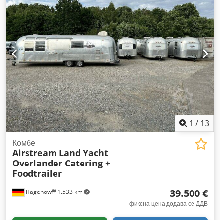
1
/
13
Комбе
Airstream
Land Yacht
Overlander Catering +
Foodtrailer
39.500 €
Hagenow
1.533 km
фиксна цена додава се ДДВ