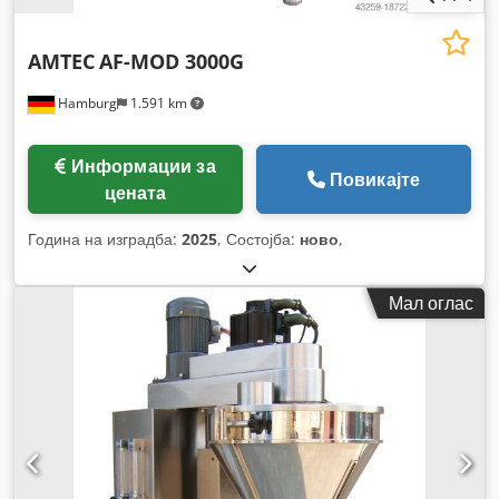
AMTEC
AF-MOD 3000G
Hamburg
1.591 km
Информации за
Повикајте
цената
Година на изградба:
2025
, Состојба:
ново
,
Мал оглас