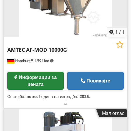
1
/
1
AMTEC
AF-MOD 10000G
Hamburg
1.591 km
Информации за
Повикајте
цената
Состојба:
ново
, Година на изградба:
2025
,
Мал оглас