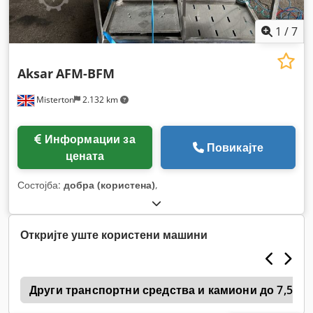
1
/
7
Aksar
AFM-BFM
Misterton
2.132 km
Информации за
Повикајте
цената
Состојба:
добра (користена)
,
Откријте уште користени машини
h
Други транспортни средства и камиони до 7,5 t