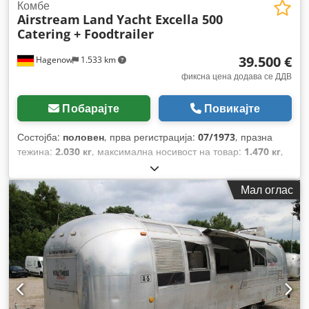
Комбе
Airstream
Land Yacht Excella 500
Catering + Foodtrailer
39.500 €
Hagenow
1.533 km
фиксна цена додава се ДДВ
Побарајте
Повикајте
Состојба:
половен
, прва регистрација:
07/1973
, празна
тежина:
2.030 кг
, максимална носивост на товар:
1.470 кг
,
вкупна тежина:
3.500 кг
, боја:
сребрен
, тип на пренос:
механички
, суспензија:
друго
, вкупна должина:
9.800 мм
,
Мал оглас