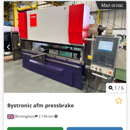
Мал оглас
1
/
6
Bystronic
afm pressbrake
Birmingham
2.146 km