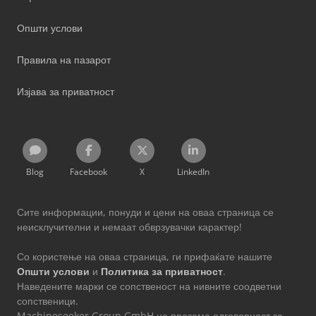
Општи услови
Правила на пазарот
Изјава за приватност
Blog
Facebook
X
LinkedIn
Сите информации, понуди и цени на оваа страница се
неисклучителни и немаат обврзувачки карактер!
Со користење на оваа страница, ги прифаќате нашите
Општи услови
и
Политика за приватност
.
Наведените марки се сопственост на нивните соодветни
сопственици.
Machineseeker Group GmbH не презема одговорност за