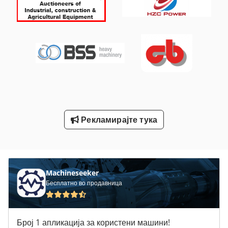
Резервоар За Пумпа
Турбо Молекуларна Пумпа
Турбо Пумпа
Хидраулична Пумпа 200 Бари
Хидраулична Пумпа 24V
Центрифугална Пумпа За Вода 200 Mh
Рекламирајте тука
Центрифугална Пумпа За Вода 300 L Мин
Центрифугална Пумпа Со Висок Притисок
Machineseeker
Бесплатно во продавница
Број 1 апликација за користени машини!