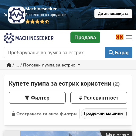
Machineseeker
До апликацијата
Бесплатно во продавница
Продава
Барај
/ ... / Половен пумпа за естрих
Купете пумпа за естрих користени
(2)
Филтер
Релевантност
Градежни машини
Отстранете ги сите филтри
Мал оглас