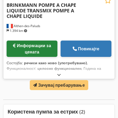
BRINKMANN POMPE A CHAPE
LIQUIDE
TRANSMIX POMPE A
CHAPE LIQUIDE
Althen-des-Paluds
1.394 km
Информации за
Повикајте
цената
Состојба:
речиси како ново (употребувано)
,
Функционалност:
целосно функционален
, Година на
изградба:
2017
, работни часови:
2.400 h
,
Зачувај пребарување
Користена пумпа за естрих
(2)