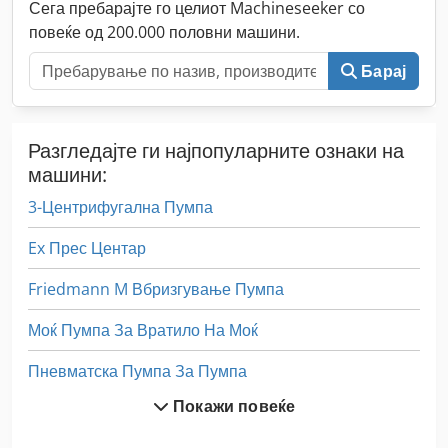
Сега пребарајте го целиот Machineseeker со
повеќе од 200.000 половни машини.
Барај
Разгледајте ги најпопуларните ознаки на
машини:
3-Центрифугална Пумпа
Ex Прес Центар
Friedmann M Вбризгување Пумпа
Моќ Пумпа За Вратило На Моќ
Пневматска Пумпа За Пумпа
Покажи повеќе
Потопна Пумпа Awk 15 Kw 50 Ls