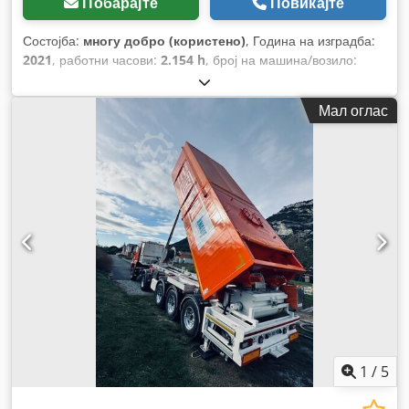
Побарајте
Повикајте
Состојба:
многу добро (користено)
, Година на изградба:
2021
, работни часови:
2.154 h
, број на машина/возило:
WKY3S0639MM043215
,
Мал оглас
1
/
5