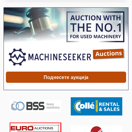
Пренослива Пумпа 8
Пумпа 22 Kw 30 Cbm Ч
Пумпа За Вода
Пумпа За Завртки
Пумпа За Колона Пумпа За Вода 27 Mh 30 Kw
Пумпа За Котли
Пумпа За Ладење
Поднесете аукција
Пумпа За Подмачкување
Пумпа За Пумпа
Пумпа За Шприц
Пумпа Со Висок Притисок