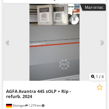
Мал оглас
1
/
4
AGFA
Avantra 44S sOLP + Rip -
refurb. 2024
Ditzingen
1.279 km