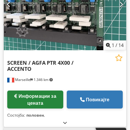
1
/
14
SCREEN / AGFA
PTR 4X00 /
ACCENTO
Marseille
1.346 km
Информации за
Повикајте
цената
Состојба:
половен
,