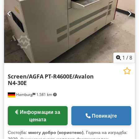
1
/
8
Screen/AGFA
PT-R4600E/Avalon
N4-30E
Hamburg
1.581 km
Информации за
Повикајте
цената
Состојба:
многу добро (користено)
, Година на изградба:
2020
, Функционалност:
целосно функционален
,