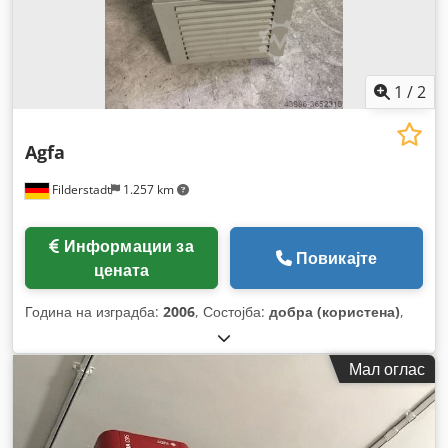
1
/
2
Agfa
Filderstadt
1.257 km
Информации за
Повикајте
цената
Година на изградба:
2006
, Состојба:
добра (користена)
,
Мал оглас