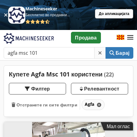
Machineseeker
До апликацијата
Бесплатно во продавница
Продава
Барај
Купете Agfa Msc 101 користени
(22)
Филтер
Релевантност
Agfa
Отстранете ги сите филтри
Мал оглас