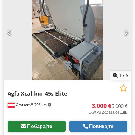
1
/
5
Agfa
Xcalibur 45s Elite
3.000 €
Gratkorn
796 km
5.000 €
EXW VB додава се ДДВ
Побарајте
Повикајте