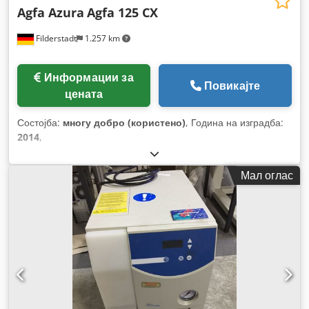
Agfa Azura
Agfa 125 CX
Filderstadt
1.257 km
Информации за
Повикајте
цената
Состојба:
многу добро (користено)
, Година на изградба:
2014
,
Мал оглас