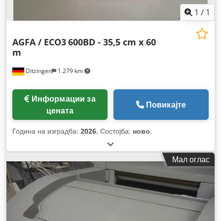
1
/
1
AGFA / ECO3
600BD - 35,5 cm x 60
m
Ditzingen
1.279 km
Информации за
Повикајте
цената
Година на изградба:
2026
, Состојба:
ново
,
Мал оглас