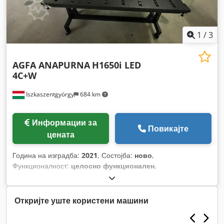
1
/
3
AGFA ANAPURNA
H1650i LED
4C+W
Iszkaszentgyörgy
684 km
Информации за
Повикајте
цената
Година на изградба:
2021
, Состојба:
ново
,
Функционалност:
целосно функционален
,
Откријте уште користени машини