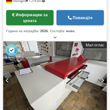
Ditzingen
1.279 km
Информации за
Повикајте
цената
Година на изградба:
2026
, Состојба:
ново
,
Мал оглас