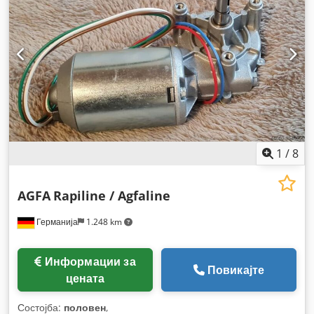
1
/
8
AGFA
Rapiline / Agfaline
Германија
1.248 km
Информации за
Повикајте
цената
Состојба:
половен
,