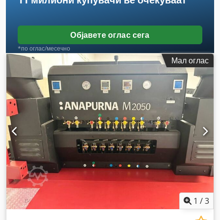
Објавете оглас сега
*по оглас/месечно
Мал оглас
1
/
3