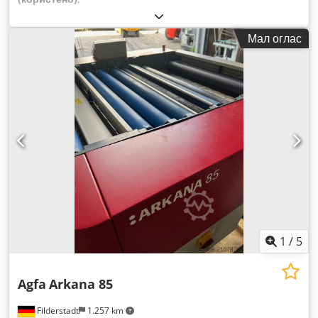
Мал оглас
1
/
5
Agfa
Arkana 85
Filderstadt
1.257 km