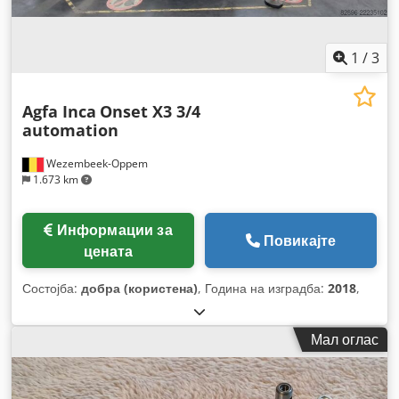
1
/
3
Agfa Inca
Onset X3 3/4
automation
Wezembeek-Oppem
1.673 km
Информации за
Повикајте
цената
Состојба:
добра (користена)
, Година на изградба:
2018
,
Мал оглас