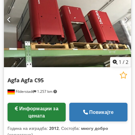
1
/
2
Agfa
Agfa C95
Filderstadt
1.257 km
Информации за
Повикајте
цената
Година на изградба:
2012
, Состојба:
многу добро
(користено)
,