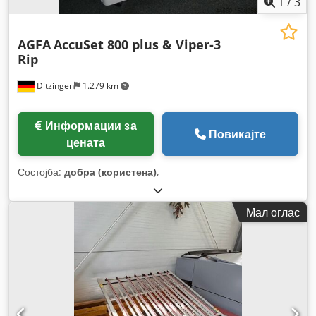
1
/
3
AGFA
AccuSet 800 plus & Viper-3
Rip
Ditzingen
1.279 km
Информации за
Повикајте
цената
Состојба:
добра (користена)
,
Мал оглас