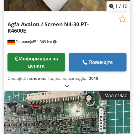
1
/
10
Agfa Avalon / Screen
N4-30 PT-
R4600E
Германија
1.369 km
Информации за
Повикајте
цената
Состојба:
половен
, Година на изградба:
2018
,
Мал оглас