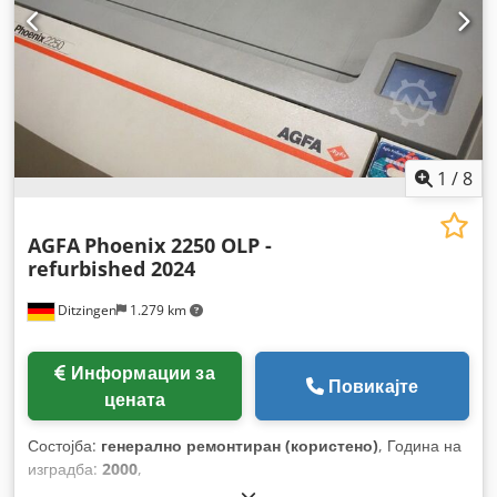
1
/
8
AGFA
Phoenix 2250 OLP -
refurbished 2024
Ditzingen
1.279 km
Информации за
Повикајте
цената
Состојба:
генерално ремонтиран (користено)
, Година на
изградба:
2000
,