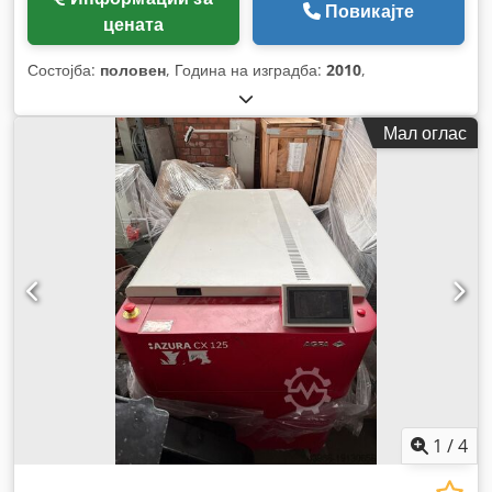
Повикајте
цената
Состојба:
половен
, Година на изградба:
2010
,
Мал оглас
1
/
4