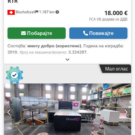
RTR
18.000 €
Bischofszell
1.187 km
FCA VB додава се ДДВ
Побарајте
Повикајте
Состојба:
многу добро (користено)
, Година на изградба:
2010
, број на машина/возило:
3.324287
,
Мал оглас