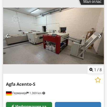
Мал оглас
1
/
8
Agfa
Acento-S
Германија
1.369 km
Информации за