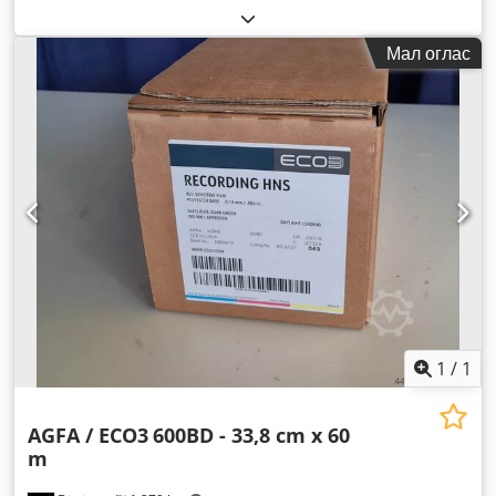
Мал оглас
1
/
1
AGFA / ECO3
600BD - 33,8 cm x 60
m