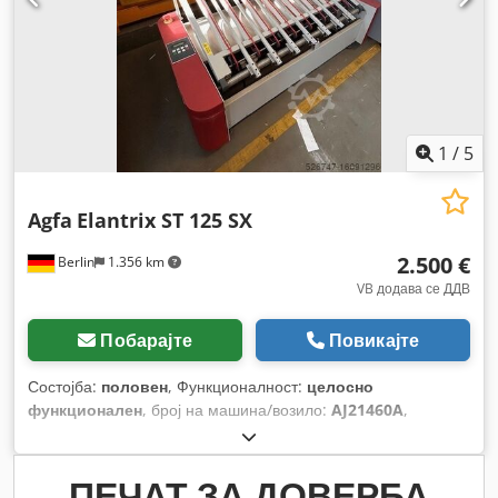
1
/
5
Agfa
Elantrix ST 125 SX
2.500 €
Berlin
1.356 km
VB додава се ДДВ
Побарајте
Повикајте
Состојба:
половен
, Функционалност:
целосно
функционален
, број на машина/возило:
AJ21460A
,
ПЕЧАТ ЗА ДОВЕРБА