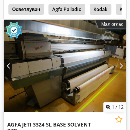
р
Осветлувач
Agfa Palladio
Kodak
Koda
Мал оглас
1
/
12
AGFA
JETI 3324 SL BASE SOLVENT