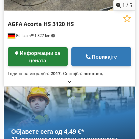
1
/
5
AGFA
Acorta HS 3120 HS
Röllbach
1.327 km
Информации за
Повикајте
цената
Година на изградба:
2017
, Состојба:
половен
,
Објавете сега од 4,49 €
*
11 милиони купувачи
ве очекуваат