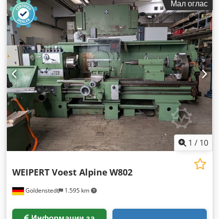
Мал оглас
ширина на роторот:
320 мм
, ширина на отворање:
340 мм
,
влезен напон:
400 V
, моќ:
22 kW (29,91 коњски сили)
,
1
/
10
WEIPERT Voest Alpine
W802
Goldenstedt
1.595 km
Информации за