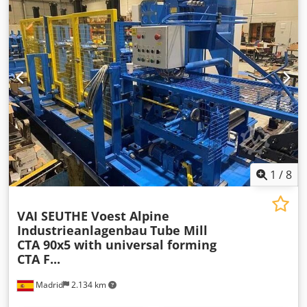
1
/
8
VAI SEUTHE Voest Alpine
Industrieanlagenbau
Tube Mill
CTA 90x5 with universal forming
CTA F...
Madrid
2.134 km