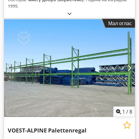
1995
,
Мал оглас
1
/
8
VOEST-ALPINE
Palettenregal