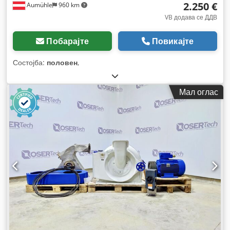
2.250 €
Aumühle
960 km
VB додава се ДДВ
Побарајте
Повикајте
Состојба:
половен
,
Мал оглас