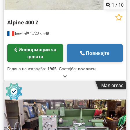
1
/
10
Alpine
400 Z
Janville
1.723 km
Информации за
Повикајте
цената
Година на изградба:
1965
, Состојба:
половен
,
Мал оглас