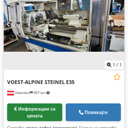
документација / прирачник
,
1
/
1
VOEST-ALPINE STEINEL
E35
Uttendorf
997 km
Информации за
Повикајте
цената
Состојба:
многу добро (користено)
, Година на изградба: