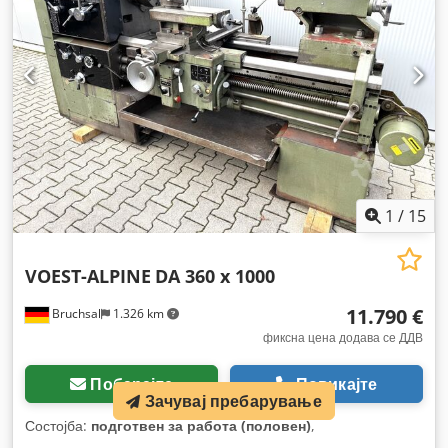
1
/
15
VOEST-ALPINE
DA 360 x 1000
11.790 €
Bruchsal
1.326 km
фиксна цена додава се ДДВ
Побарајте
Повикајте
Зачувај пребарување
Состојба:
подготвен за работа (половен)
,