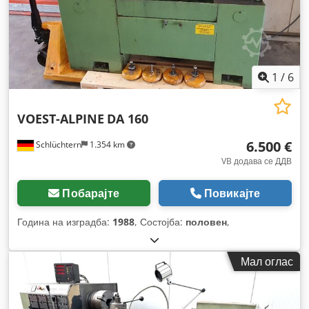
1
/
6
VOEST-ALPINE
DA 160
6.500 €
Schlüchtern
1.354 km
VB додава се ДДВ
Побарајте
Повикајте
Година на изградба:
1988
, Состојба:
половен
,
Мал оглас