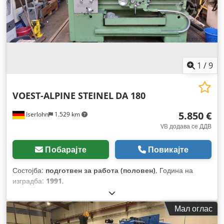
1
/
9
VOEST-ALPINE STEINEL
DA 180
5.850 €
Iserlohn
1.529 km
VB додава се ДДВ
Побарајте
Повикајте
Состојба:
подготвен за работа (половен)
, Година на
изградба:
1991
,
Мал оглас