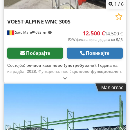
1
/
6
VOEST-ALPINE
WNC 300S
12.500 €
Satu Mare
693 km
14.500 €
EXW фиксна цена додава се ДДВ
Побарајте
Повикајте
Состојба:
речиси како ново (употребувано)
, Година на
изградба:
2023
, Функционалност:
целосно функционален
,
отвор на вретеното:
77 мм
, пречник на стругање:
300 мм
,
пречник на вртење над лежиштето на санките:
470 мм
,
Мал оглас
должина на стругање:
1.120 мм
,