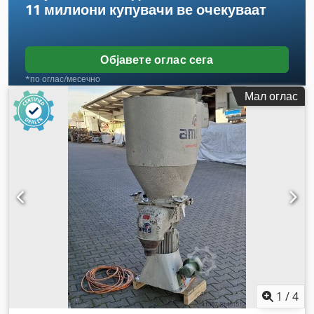
11 милиони купувачи
ве очекуваат
Објавете оглас сега
*по оглас/месечно
Мал оглас
1
/
4