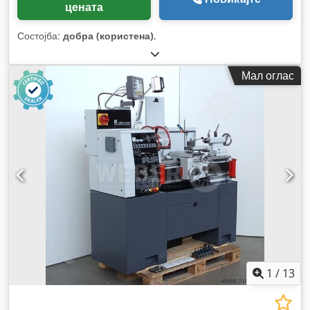
цената
Состојба:
добра (користена)
,
Мал оглас
1
/
13