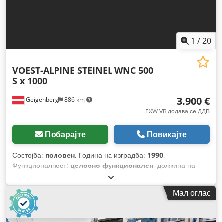
1
/
20
VOEST-ALPINE STEINEL
WNC 500
S x 1000
3.900 €
Geigenberg
886 km
EXW VB додава се ДДВ
Побарајте
Повикајте
Состојба:
половен
, Година на изградба:
1990
,
Функционалност:
целосно функционален
, должина на
стругање:
1.000 мм
, пречник на стругање:
500 мм
,
максимална брзина на вретеното:
2.500 обр/мин
, моќност
Мал оглас
на моторот на вретено:
37 W
, вртежен момент:
1.450 Nm
,
надворешен дијаметар на стегачот:
315 мм
, Опрема:
брзина на вртење со бесконечно варирање,