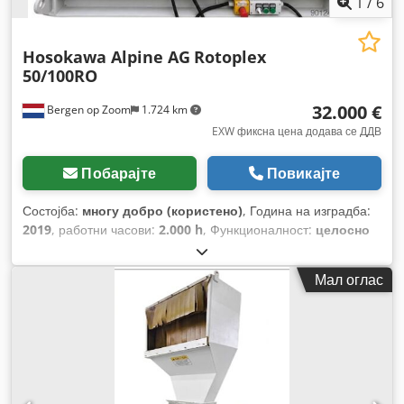
1
/
6
Hosokawa Alpine AG
Rotoplex
50/100RO
32.000 €
Bergen op Zoom
1.724 km
EXW фиксна цена додава се ДДВ
Побарајте
Повикајте
Состојба:
многу добро (користено)
, Година на изградба:
2019
, работни часови:
2.000 h
, Функционалност:
целосно
функционален
, број на машина/возило:
R1253899
, вкупна
тежина:
2.200 кг
, дијаметар на роторот:
500 мм
, ширина на
Мал оглас
роторот:
840 мм
, тип на влезен струја:
трифазен
,