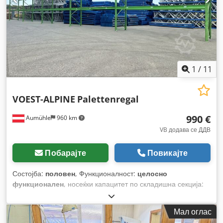
1
/
11
VOEST-ALPINE
Palettenregal
990 €
Aumühle
960 km
VB додава се ДДВ
Побарајте
Повикајте
Состојба:
половен
, Функционалност:
целосно
функционален
, носеќки капацитет по складишна секција:
8.000 кг
, вкупна должина:
21.900 мм
, вкупна висина:
4.000
мм
, вкупна ширина:
1.100 мм
, висина на полица:
4.000 мм
,
Мал оглас
должина на носачот:
4.260 мм
, должина на полицата: