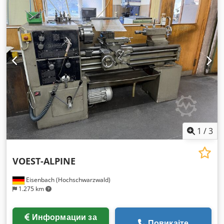
21.900 мм
, носење капацитет:
40.000 кг
, вкупна тежина:
1.000 кг
, висина на рамката:
4.000 мм
, оптоварување по
двојка греди (макс.):
1.600 кг
, ширина на рамката:
1.100 мм
,
број на редови на полици:
1
, транспортна ширина:
1.200
мм
, транспортна висина:
1.200 мм
, транспортна должина:
4.350 мм
,
1
/
3
VOEST-ALPINE
Eisenbach (Hochschwarzwald)
1.275 km
Информации за
Повикајте