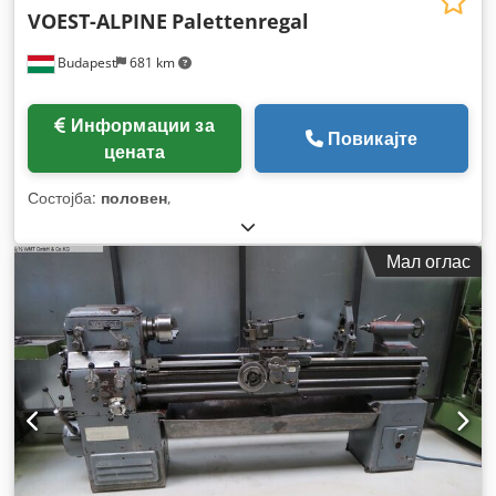
VOEST-ALPINE
Palettenregal
Budapest
681 km
Информации за
Повикајте
цената
Состојба:
половен
,
Мал оглас