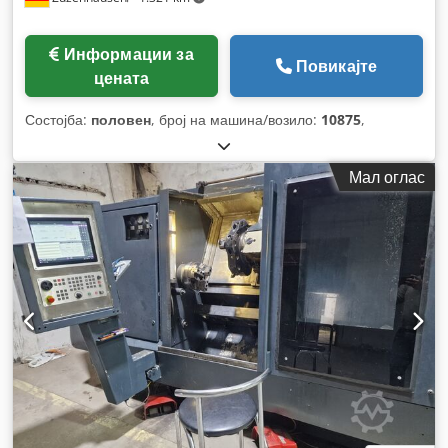
Информации за
Повикајте
цената
Состојба:
половен
, број на машина/возило:
10875
,
Мал оглас