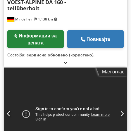
VOEST-ALPINE
DA 160 -
teilüberholt
Mindelheim
1.138 km
Информации за
Повикајте
цената
Состојба:
сервисно обновено (користено)
,
Мал оглас