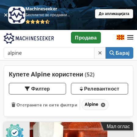
Machineseeker
До апликацијата
Бесплатно во продавница
Продава
Барај
Купете Alpine користени
(52)
Филтер
Релевантност
Alpine
Отстранете ги сите филтри
Мал оглас