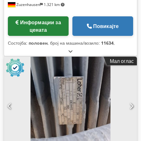
Zuzenhausen
1.321 km
Информации за
Повикајте
цената
Состојба:
половен
, број на машина/возило:
11634
,
Мал оглас