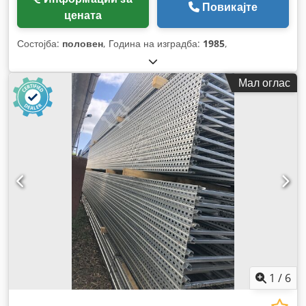
Повикајте
цената
Состојба:
половен
, Година на изградба:
1985
,
Мал оглас
1
/
6