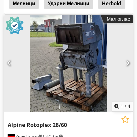
г
Мелници
Ударни Мелници
Herbold
C
Мал оглас
1
/
4
Alpine
Rotoplex 28/60
Zuzenhausen
1.321 km