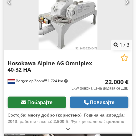
1
/
3
Hosokawa Alpine AG
Omniplex
40-32 HA
22.000 €
Bergen op Zoom
1.724 km
EXW фиксна цена додава се ДДВ
Побарајте
Повикајте
Состојба:
многу добро (користено)
, Година на изградба:
2013
, работни часови:
2.500 h
, Функционалност:
целосно
функционален
, број на машина/возило:
R1203433 Pos
1000
, вкупна тежина:
365 кг
, дијаметар на роторот:
400 мм
,