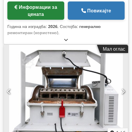
Информации за
Повикајте
цената
Година на изградба:
2026
, Состојба:
генерално
ремонтиран (користено)
,
Мал оглас