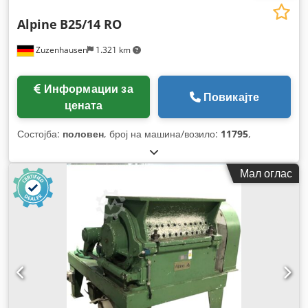
Alpine
B25/14 RO
Zuzenhausen
1.321 km
Информации за
Повикајте
цената
Состојба:
половен
, број на машина/возило:
11795
,
Мал оглас