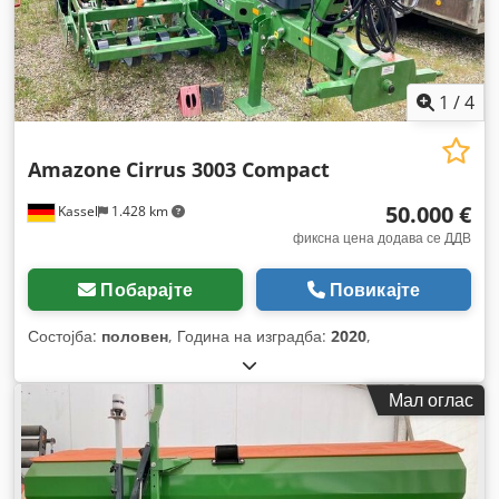
1
/
4
Amazone
Cirrus 3003 Compact
50.000 €
Kassel
1.428 km
фиксна цена додава се ДДВ
Побарајте
Повикајте
Состојба:
половен
, Година на изградба:
2020
,
Мал оглас