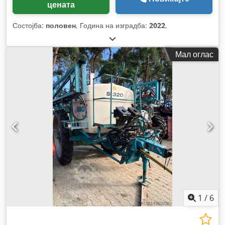
цената
Состојба:
половен
, Година на изградба:
2022
,
Мал оглас
1
/
6