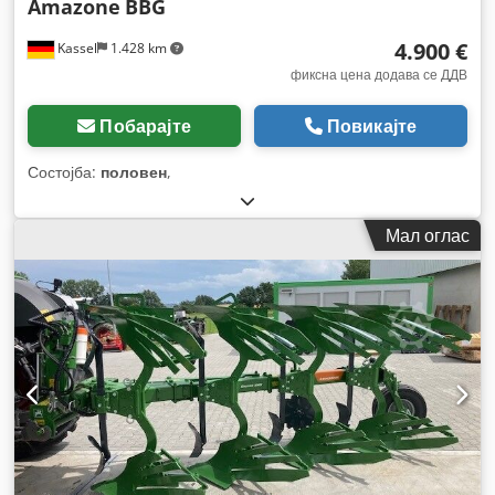
Amazone
BBG
4.900 €
Kassel
1.428 km
фиксна цена додава се ДДВ
Побарајте
Повикајте
Состојба:
половен
,
Мал оглас