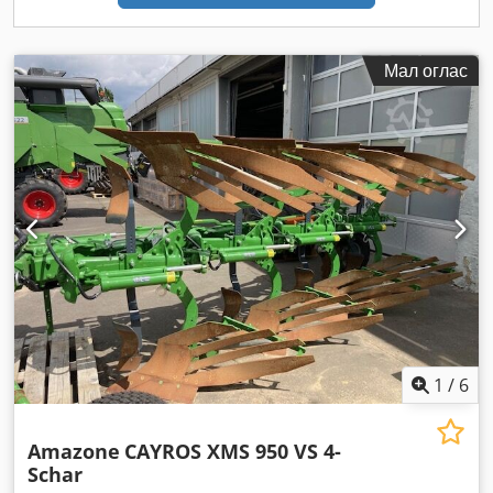
Мал оглас
1
/
6
Amazone
CAYROS XMS 950 VS 4-
Schar