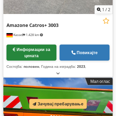
1
/
2
Amazone
Catros+ 3003
Kassel
1.428 km
Информации за
Повикајте
цената
Состојба:
половен
, Година на изградба:
2023
,
Мал оглас
Зачувај пребарување