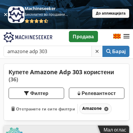
Machineseeker
До апликацијата
Бесплатно во продавница
Продава
Барај
Купете Amazone Adp 303 користени
(36)
Филтер
Релевантност
Amazone
Отстранете ги сите филтри
Мал оглас