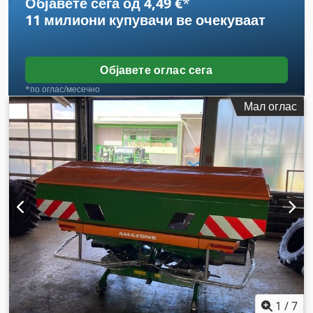
Објавете сега од 4,49 €
*
11 милиони купувачи
ве очекуваат
Објавете оглас сега
*по оглас/месечно
Мал оглас
1
/
7