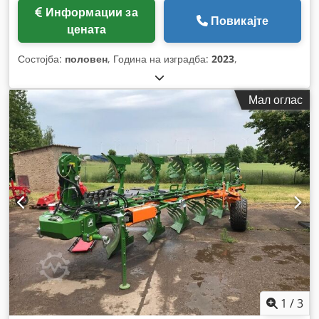
Информации за
Повикајте
цената
Состојба:
половен
, Година на изградба:
2023
,
Мал оглас
1
/
3