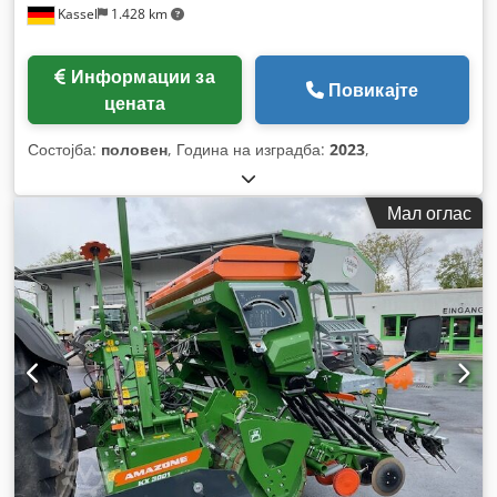
Kassel
1.428 km
Информации за
Повикајте
цената
Состојба:
половен
, Година на изградба:
2023
,
Мал оглас