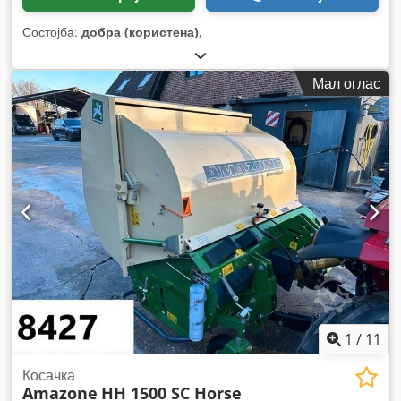
Состојба:
добра (користена)
,
Мал оглас
1
/
11
Косачка
Amazone
HH 1500 SC Horse