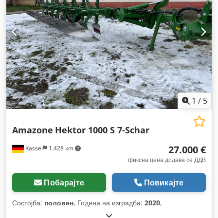
1
/
5
Amazone
Hektor 1000 S 7-Schar
27.000 €
Kassel
1.428 km
фиксна цена додава се ДДВ
Побарајте
Повикајте
Состојба:
половен
, Година на изградба:
2020
,