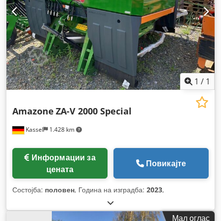
1
/
1
Amazone
ZA-V 2000 Special
Kassel
1.428 km
Информации за
Повикајте
цената
Состојба:
половен
, Година на изградба:
2023
,
Мал оглас