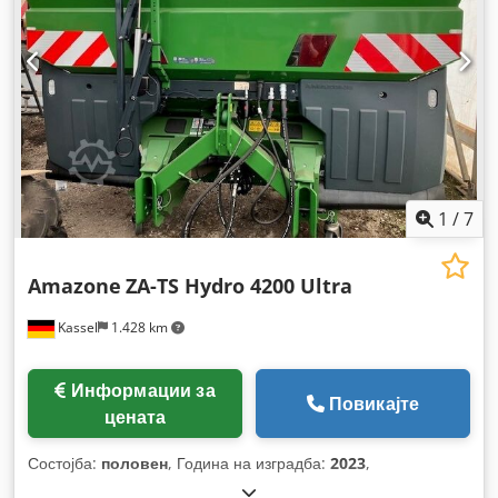
1
/
7
Amazone
ZA-TS Hydro 4200 Ultra
Kassel
1.428 km
Информации за
Повикајте
цената
Состојба:
половен
, Година на изградба:
2023
,