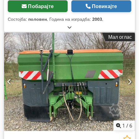
Побарајте
Повикајте
Состојба:
половен
, Година на изградба:
2003
,
Мал оглас
1
/
6