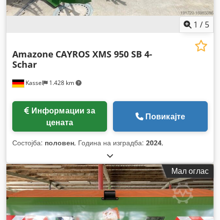
1
/
5
Amazone
CAYROS XMS 950 SB 4-
Schar
Kassel
1.428 km
Информации за
Повикајте
цената
Состојба:
половен
, Година на изградба:
2024
,
Мал оглас