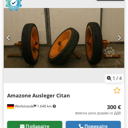
1
/
4
Amazone
Ausleger Citan
300 €
Wiefelstede
1.648 km
фиксна цена додава се ДДВ
Побарајте
Повикајте