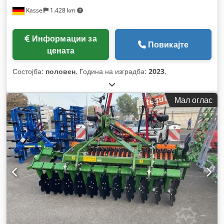
Kassel
1.428 km
Информации за
Повикајте
цената
Состојба:
половен
, Година на изградба:
2023
,
Мал оглас