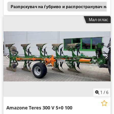
1
Разпрскувач на ѓубриво и распространувач на в
Мал оглас
1
/
6
Amazone
Teres 300 V 5+0 100