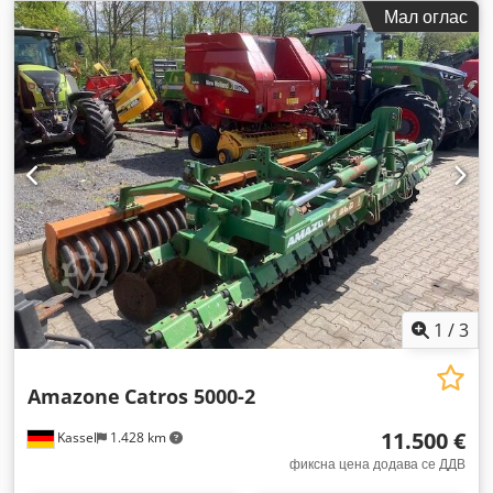
Мал оглас
1
/
3
Amazone
Catros 5000-2
11.500 €
Kassel
1.428 km
фиксна цена додава се ДДВ