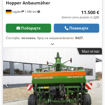
Hopper Anbaumäher
11.500 €
Legden
1.586 km
фиксна цена додава се ДДВ
Побарајте
Повикајте
Состојба:
половен
, број на машина/возило:
8427
,
Мал оглас