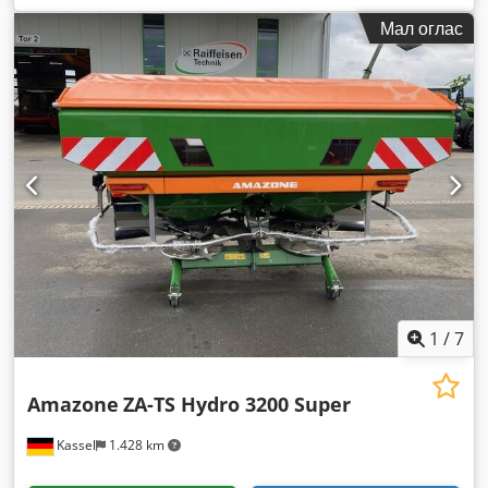
Мал оглас
1
/
7
Amazone
ZA-TS Hydro 3200 Super
Kassel
1.428 km