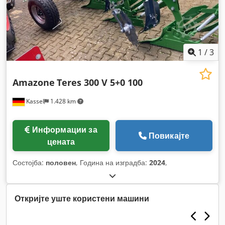
1
/
3
Amazone
Teres 300 V 5+0 100
Kassel
1.428 km
Информации за
Повикајте
цената
Состојба:
половен
, Година на изградба:
2024
,
Откријте уште користени машини