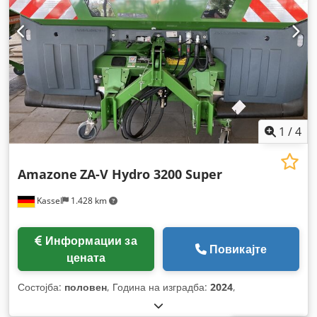
1
/
4
Amazone
ZA-V Hydro 3200 Super
Kassel
1.428 km
Информации за
Повикајте
цената
Состојба:
половен
, Година на изградба:
2024
,