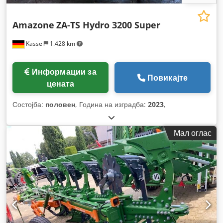
Amazone
ZA-TS Hydro 3200 Super
Kassel
1.428 km
Информации за
Повикајте
цената
Состојба:
половен
, Година на изградба:
2023
,
Мал оглас