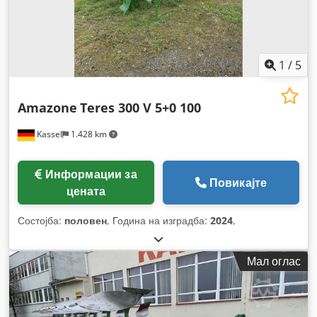
1
/
5
Amazone
Teres 300 V 5+0 100
Kassel
1.428 km
Информации за
Повикајте
цената
Состојба:
половен
, Година на изградба:
2024
,
Мал оглас