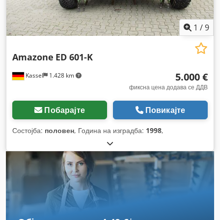
1
/
9
Amazone
ED 601-K
5.000 €
Kassel
1.428 km
фиксна цена додава се ДДВ
Побарајте
Повикајте
Состојба:
половен
, Година на изградба:
1998
,