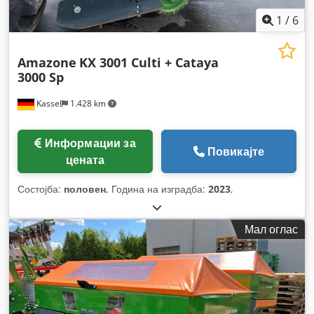
1
/
6
Amazone
KX 3001 Culti + Cataya
3000 Sp
Kassel
1.428 km
Информации за
Повикајте
цената
Состојба:
половен
, Година на изградба:
2023
,
Мал оглас