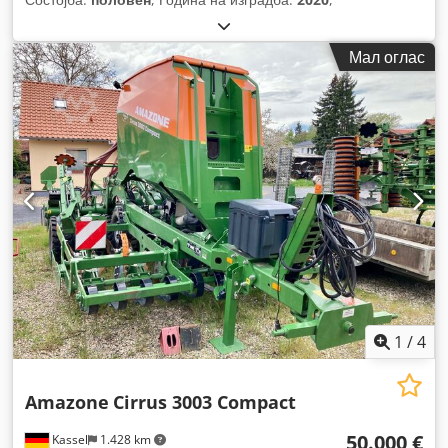
Мал оглас
1
/
4
Amazone
Cirrus 3003 Compact
50.000 €
Kassel
1.428 km