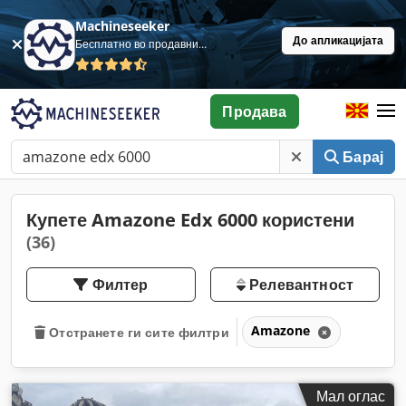
Machineseeker
До апликацијата
Бесплатно во продавница
Продава
Барај
Купете Amazone Edx 6000 користени
(36)
Филтер
Релевантност
Amazone
Отстранете ги сите филтри
Мал оглас