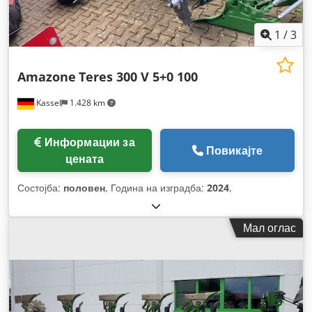
1
/
3
Amazone
Teres 300 V 5+0 100
Kassel
1.428 km
Информации за
Повикајте
цената
Состојба:
половен
, Година на изградба:
2024
,
Мал оглас