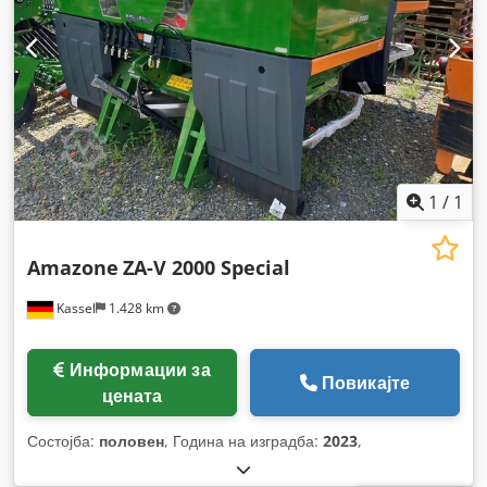
1
/
1
Amazone
ZA-V 2000 Special
Kassel
1.428 km
Информации за
Повикајте
цената
Состојба:
половен
, Година на изградба:
2023
,