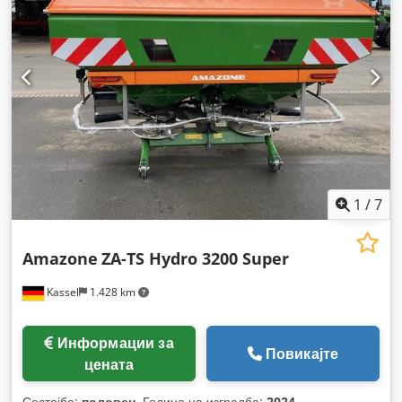
1
/
7
Amazone
ZA-TS Hydro 3200 Super
Kassel
1.428 km
Информации за
Повикајте
цената
Состојба:
половен
, Година на изградба:
2024
,