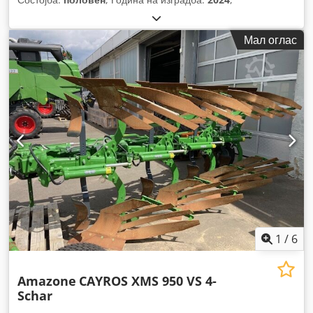
Мал оглас
1
/
6
Amazone
CAYROS XMS 950 VS 4-
Schar