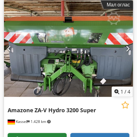
Мал оглас
1
/
4
Amazone
ZA-V Hydro 3200 Super
Kassel
1.428 km