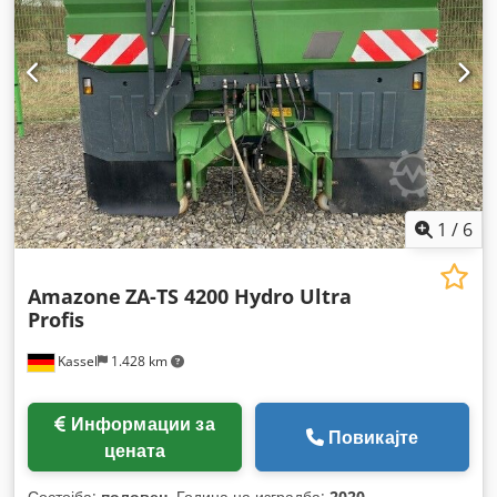
1
/
6
Amazone
ZA-TS 4200 Hydro Ultra
Profis
Kassel
1.428 km
Информации за
Повикајте
цената
Состојба:
половен
, Година на изградба:
2020
,