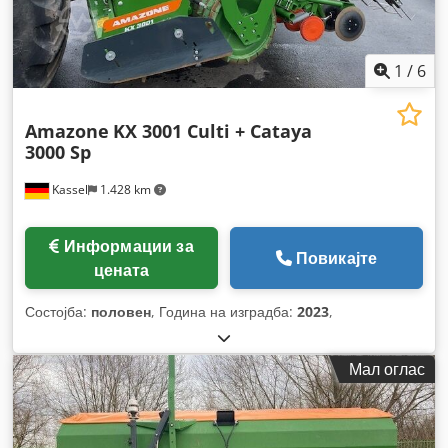
1
/
6
Amazone
KX 3001 Culti + Cataya
3000 Sp
Kassel
1.428 km
Информации за
Повикајте
цената
Состојба:
половен
, Година на изградба:
2023
,
Мал оглас