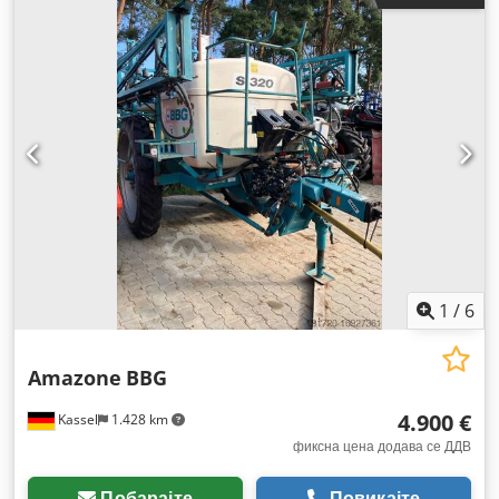
1
/
6
Amazone
BBG
4.900 €
Kassel
1.428 km
фиксна цена додава се ДДВ
Побарајте
Повикајте