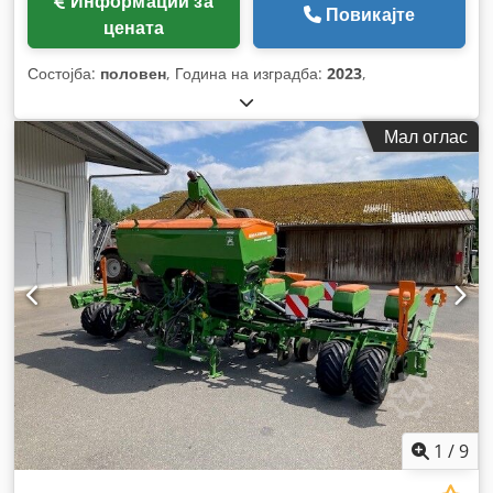
Информации за
Повикајте
цената
Состојба:
половен
, Година на изградба:
2023
,
Мал оглас
1
/
9