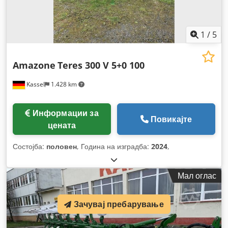
1
/
5
Amazone
Teres 300 V 5+0 100
Kassel
1.428 km
Информации за
Повикајте
цената
Состојба:
половен
, Година на изградба:
2024
,
Мал оглас
Зачувај пребарување