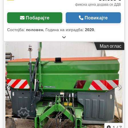
фиксна цена додава се ДДВ
Побарајте
Повикајте
Состојба:
половен
, Година на изградба:
2020
,
Мал оглас
1
/
7