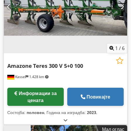
1
/
6
Amazone
Teres 300 V 5+0 100
Kassel
1.428 km
Информации за
Повикајте
цената
Состојба:
половен
, Година на изградба:
2023
,
Мал оглас