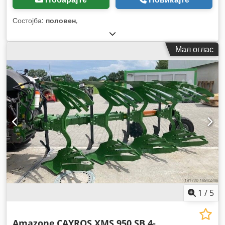
Состојба:
половен
,
Мал оглас
1
/
5
Amazone
CAYROS XMS 950 SB 4-