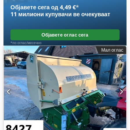
Објавете сега од 4,49 €
*
11 милиони купувачи
ве очекуваат
Објавете оглас сега
*по оглас/месечно
Мал оглас