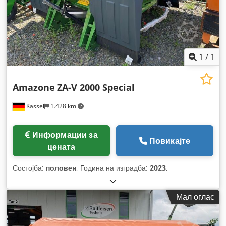
1
/
1
Amazone
ZA-V 2000 Special
Kassel
1.428 km
Информации за
Повикајте
цената
Состојба:
половен
, Година на изградба:
2023
,
Мал оглас