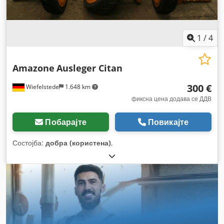
1
/
4
Amazone
Ausleger Citan
300 €
Wiefelstede
1.648 km
фиксна цена додава се ДДВ
Побарајте
Повикајте
Состојба:
добра (користена)
,