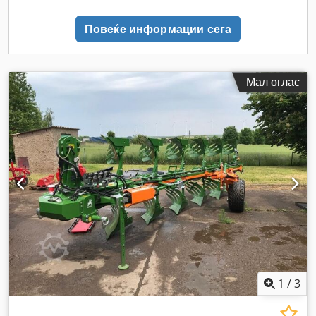
Повеќе информации сега
Мал оглас
1
/
3