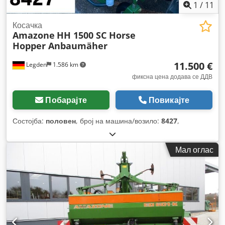
1
/
11
Косачка
Amazone
HH 1500 SC Horse
Hopper Anbaumäher
11.500 €
Legden
1.586 km
фиксна цена додава се ДДВ
Побарајте
Повикајте
Состојба:
половен
, број на машина/возило:
8427
,
Мал оглас