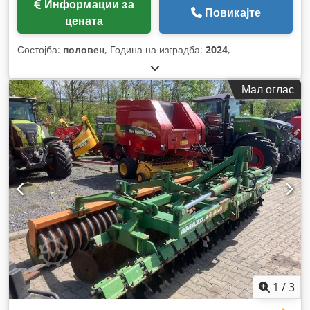
Информации за
Повикајте
цената
Состојба:
половен
, Година на изградба:
2024
,
Мал оглас
1
/
3