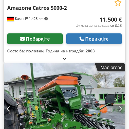
Amazone
Catros 5000-2
11.500 €
Kassel
1.428 km
фиксна цена додава се ДДВ
Побарајте
Повикајте
Состојба:
половен
, Година на изградба:
2003
,
Мал оглас