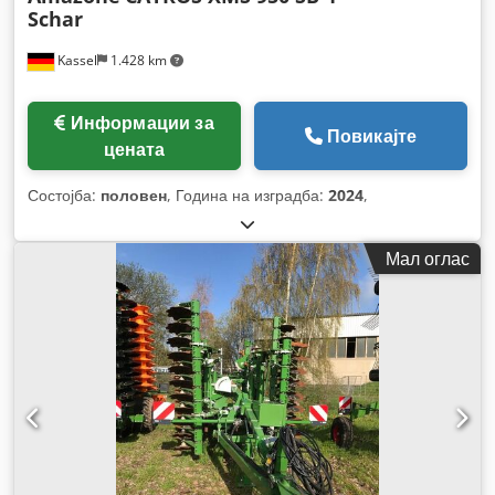
Schar
Kassel
1.428 km
Информации за
Повикајте
цената
Состојба:
половен
, Година на изградба:
2024
,
Мал оглас