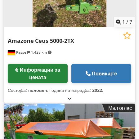
1
/
7
Amazone
Ceus 5000-2TX
Kassel
1.428 km
Информации за
Повикајте
цената
Состојба:
половен
, Година на изградба:
2022
,
Мал оглас