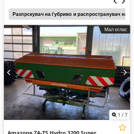
1
Разпрскувач на ѓубриво и распространувач на в
Мал оглас
1
/
7
Amazone
ZA-TS Hydro 3200 Super