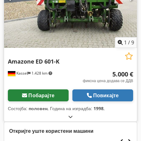
1
/
9
Amazone
ED 601-K
5.000 €
Kassel
1.428 km
фиксна цена додава се ДДВ
Побарајте
Повикајте
Состојба:
половен
, Година на изградба:
1998
,
Откријте уште користени машини