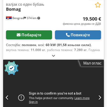
валјак со еден бубањ
Bomag
19.500 €
Beograd
374 km
фиксна цена додава се ДДВ
Побарајте
Повикајте
Состојба:
половен
, моќ:
60 kW (81,58 коњски сили)
,
вкупна тежина:
11.000 кг
, работна тежина:
7.280 кг
, Година
на изградба:
2005
, odlicna sostojba Crodpsy Hiz Dsfx Alyef
Мал оглас