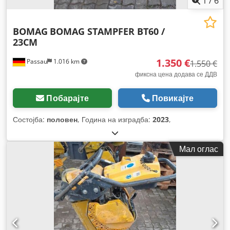
1
/
6
BOMAG
BOMAG STAMPFER BT60 /
23CM
1.350 €
Passau
1.016 km
1.550 €
фиксна цена додава се ДДВ
Побарајте
Повикајте
Состојба:
половен
, Година на изградба:
2023
,
Мал оглас