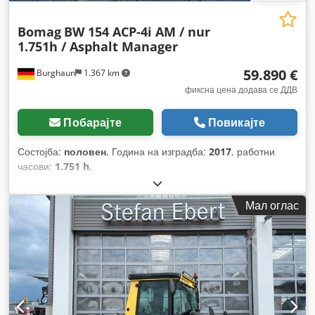
Bomag
BW 154 ACP-4i AM / nur
1.751h / Asphalt Manager
59.890 €
Burghaun
1.367 km
фиксна цена додава се ДДВ
Побарајте
Повикајте
Состојба:
половен
, Година на изградба:
2017
, работни
часови:
1.751 h
,
Мал оглас