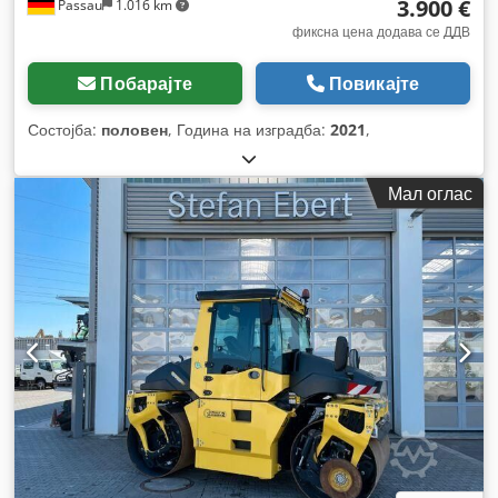
3.900 €
Passau
1.016 km
фиксна цена додава се ДДВ
Побарајте
Повикајте
Состојба:
половен
, Година на изградба:
2021
,
Мал оглас