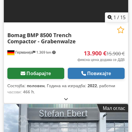
1
/
15
Bomag
BMP 8500 Trench
Compactor - Grabenwalze
13.900 €
Германија
1.369 km
15.900 €
фиксна цена додава се ДДВ
Побарајте
Повикајте
Состојба:
половен
, Година на изградба:
2022
, работни
часови:
466 h
,
Мал оглас