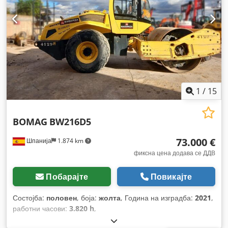
1
/
15
BOMAG
BW216D5
73.000 €
Шпанија
1.874 km
фиксна цена додава се ДДВ
Побарајте
Повикајте
Состојба:
половен
, боја:
жолта
, Година на изградба:
2021
,
работни часови:
3.820 h
,