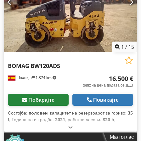
1
/
15
BOMAG
BW120AD5
16.500 €
Шпанија
1.874 km
фиксна цена додава се ДДВ
Побарајте
Повикајте
Состојба:
половен
, капацитет на резервоарот за гориво:
35
l
, Година на изградба:
2021
, работни часови:
820 h
,
Мал оглас