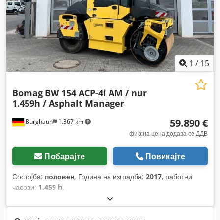
1
/
15
Bomag
BW 154 ACP-4i AM / nur
1.459h / Asphalt Manager
59.890 €
Burghaun
1.367 km
фиксна цена додава се ДДВ
Побарајте
Повикајте
Состојба:
половен
, Година на изградба:
2017
, работни
часови:
1.459 h
,