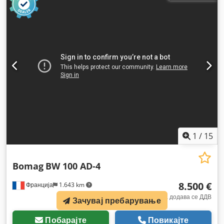
1
/
15
Bomag
BW 100 AD-4
8.500 €
Франција
1.643 km
фиксна цена додава се ДДВ
Зачувај пребарување
Побарајте
Повикајте