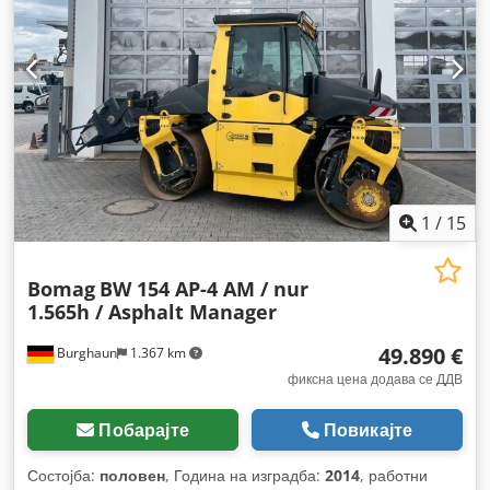
1
/
15
Bomag
BW 154 AP-4 AM / nur
1.565h / Asphalt Manager
49.890 €
Burghaun
1.367 km
фиксна цена додава се ДДВ
Побарајте
Повикајте
Состојба:
половен
, Година на изградба:
2014
, работни