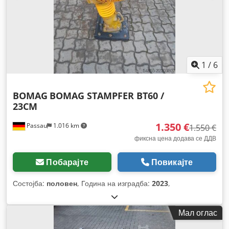
1
/
6
BOMAG
BOMAG STAMPFER BT60 /
23CM
1.350 €
Passau
1.016 km
1.550 €
фиксна цена додава се ДДВ
Побарајте
Повикајте
Состојба:
половен
, Година на изградба:
2023
,
Мал оглас