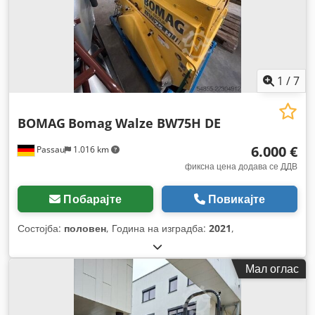
1
/
7
BOMAG
Bomag Walze BW75H DE
6.000 €
Passau
1.016 km
фиксна цена додава се ДДВ
Побарајте
Повикајте
Состојба:
половен
, Година на изградба:
2021
,
Мал оглас