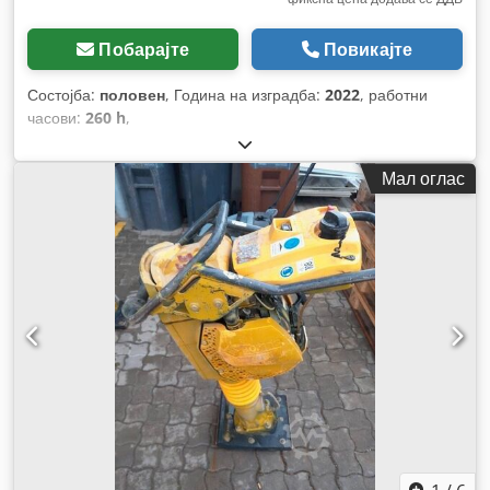
Побарајте
Повикајте
Состојба:
половен
, Година на изградба:
2022
, работни
часови:
260 h
,
Мал оглас