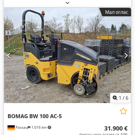
Мал оглас
1
/
6
BOMAG
BW 100 AC-5
31.900 €
Passau
1.016 km
фиксна цена додава се ДДВ