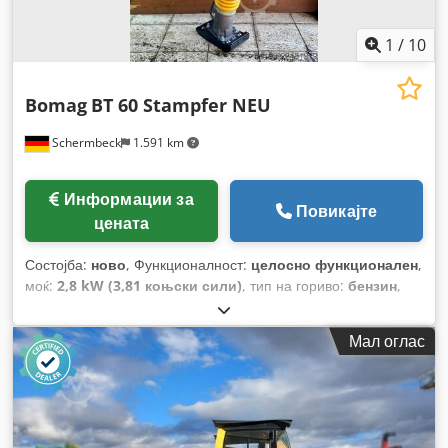
1
/
10
Bomag
BT 60 Stampfer NEU
Schermbeck
1.591 km
Информации за
Повикајте
цената
Состојба:
ново
, Функционалност:
целосно функционален
,
моќ:
2,8 kW (3,81 коњски сили)
, тип на гориво:
бензин
,
боја:
жолта
, работна тежина:
58 кг
, Година на изградба:
2026
, Опрема:
UVV безбедносна проверка
,
Мал оглас