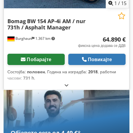
1
/
15
Bomag
BW 154 AP-4i AM / nur
731h / Asphalt Manager
64.890 €
Burghaun
1.367 km
фиксна цена додава се ДДВ
Побарајте
Повикајте
Состојба:
половен
, Година на изградба:
2018
, работни
часови:
731 h
,
Објавете сега од 4,49 €
*