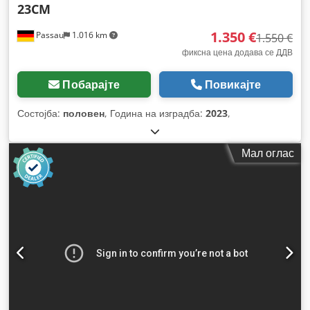
23CM
1.350 €
Passau
1.016 km
1.550 €
фиксна цена додава се ДДВ
Побарајте
Повикајте
Состојба:
половен
, Година на изградба:
2023
,
Мал оглас