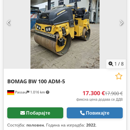
1
/
8
BOMAG
BW 100 ADM-5
17.300 €
Passau
1.016 km
17.900 €
фиксна цена додава се ДДВ
Побарајте
Повикајте
Состојба:
половен
, Година на изградба:
2022
,