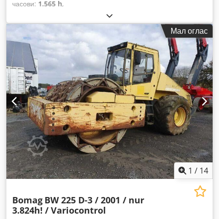
часови:
1.565 h
,
Мал оглас
1
/
14
Bomag
BW 225 D-3 / 2001 / nur
3.824h! / Variocontrol