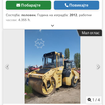
Побарајте
Повикајте
Состојба:
половен
, Година на изградба:
2012
, работни
часови:
4.355 h
,
Мал оглас
1
/
4