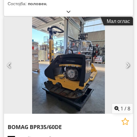
Состојба:
половен
,
Мал оглас
1
/
8
BOMAG
BPR35/60DE