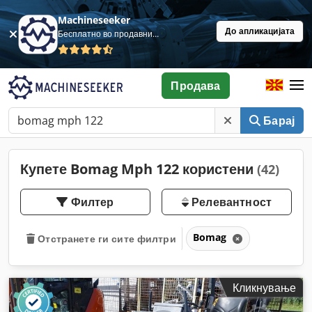
Machineseeker
До апликацијата
Бесплатно во продавница
Продава
Барај
Купете Bomag Mph 122 користени
(42)
Филтер
Релевантност
Bomag
Отстранете ги сите филтри
Кликнување