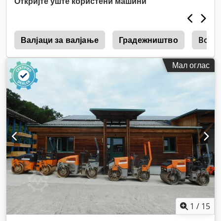
Откријте уште користени машини
4
Валјаци за валјање
Градежништво
Boma
Мал оглас
1
/
15