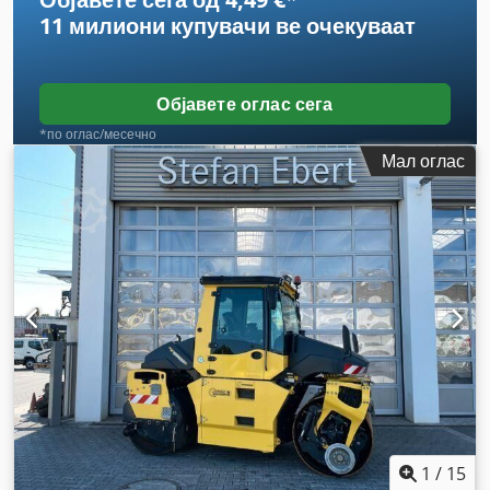
11 милиони купувачи
ве очекуваат
Објавете оглас сега
*по оглас/месечно
Мал оглас
1
/
15