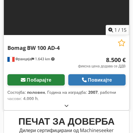
1
/
15
Bomag
BW 100 AD-4
8.500 €
Франција
1.643 km
фиксна цена додава се ДДВ
Побарајте
Повикајте
Состојба:
половен
, Година на изградба:
2007
, работни
часови:
4.000 h
,
ПЕЧАТ ЗА ДОВЕРБА
Дилери сертифицирани од Machineseeker