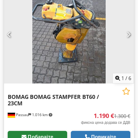
1
/
6
BOMAG
BOMAG STAMPFER BT60 /
23CM
1.190 €
Passau
1.016 km
1.300 €
фиксна цена додава се ДДВ
Побарајте
Повикајте