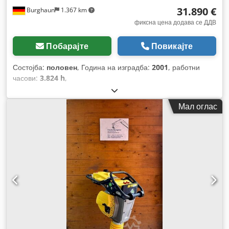
31.890 €
Burghaun
1.367 km
фиксна цена додава се ДДВ
Побарајте
Повикајте
Состојба:
половен
, Година на изградба:
2001
, работни
часови:
3.824 h
,
Мал оглас