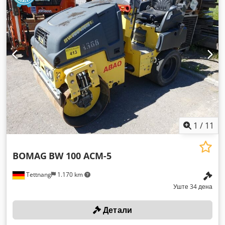
1
/
11
BOMAG
BW 100 ACM-5
Tettnang
1.170 km
Уште 34 дена
Детали