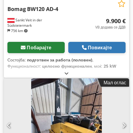
Bomag
BW120 AD-4
9.900 €
Sankt Veit in der
Südsteiermark
VB додава се ДДВ
756 km
Побарајте
Повикајте
Состојба:
подготвен за работа (половен)
,
Функционалност:
целосно функционален
, моќ:
25 kW
(33,99 коњски сили)
, празна тежина:
2.800 кг
, Година на
изградба:
2007
, работни часови:
2.950 h
,
Мал оглас