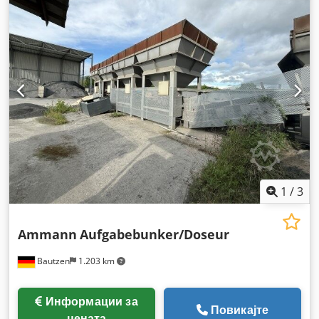
1
/
3
Ammann
Aufgabebunker/Doseur
Bautzen
1.203 km
Информации за
Повикајте
цената