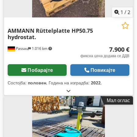
1
/
2
AMMANN
Rüttelplatte HP50.75
hydrostat.
7.900 €
Passau
1.016 km
фиксна цена додава се ДДВ
Побарајте
Повикајте
Состојба:
половен
, Година на изградба:
2022
,
Мал оглас