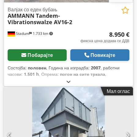
Валјак со еден бубањ
AMMANN
Tandem-
Vibrationswalze AV16-2
8.950 €
Stadum
1.733 km
фиксна цена додава се ДДВ
Побарајте
Повикајте
Состојба:
половен
, Година на изградба:
2007
, работни
часови:
1.501 h
, Опрема:
погон на сите тркала
,
Мал оглас