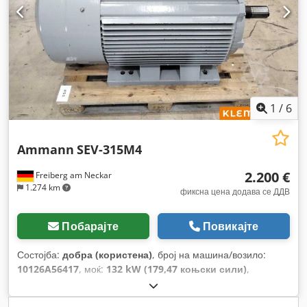
1
/
6
Ammann
SEV-315M4
2.200 €
Freiberg am Neckar
1.274 km
фиксна цена додава се ДДВ
Побарајте
Повикајте
Состојба:
добра (користена)
, број на машина/возило:
10126A56417
, моќ:
132 kW (179,47 коњски сили)
,
ротациона брзина (мин.):
1.490 обр/мин
, влезен напон:
400 V
, влезен струја:
228 A
, вкупна тежина:
1.020 кг
, вкупна