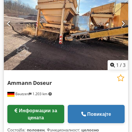
1
/
3
Ammann
Doseur
Bautzen
1.203 km
Информации за
Повикајте
цената
Состојба:
половен
, Функционалност:
целосно