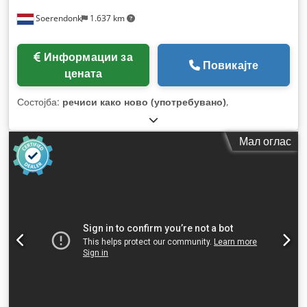
Soerendonk
1.637 km
Информации за
Повикајте
цената
Состојба:
речиси како ново (употребувано)
,
Мал оглас