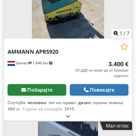
1
/
7
AMMANN
APR5920
3.400 €
Gemert
1.646 km
VB ДДВ не може да се прикаже
одделно
Побарајте
Повикајте
Состојба:
половен
, тип на гориво:
дизел
, празна тежина:
484 кг
, Година на изградба:
2019
,
Мал оглас