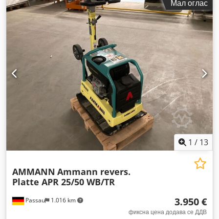
Мал оглас
1
/
13
AMMANN
Ammann revers.
Platte APR 25/50 WB/TR
3.950 €
Passau
1.016 km
фиксна цена додава се ДДВ