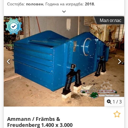
Состојба:
половен
, Година на изградба:
2018
,
Мал оглас
1
/
3
Ammann / Främbs &
Freudenberg
1.400 x 3.000