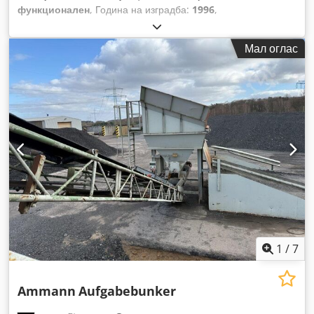
функционален
, Година на изградба:
1996
,
Мал оглас
1
/
7
Ammann
Aufgabebunker