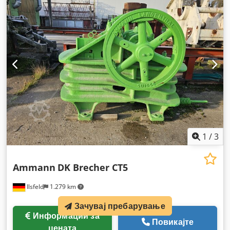
1
/
3
Ammann
DK Brecher CT5
Ilsfeld
1.279 km
Зачувај пребарување
Информации за
Повикајте
цената