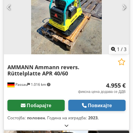
1
/
3
AMMANN
Ammann revers.
Rüttelplatte APR 40/60
4.955 €
Passau
1.016 km
фиксна цена додава се ДДВ
Побарајте
Повикајте
Состојба:
половен
, Година на изградба:
2023
,