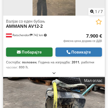
1
/
7
Валјак со еден бубањ
AMMANN
AV12-2
7.900 €
Ratschendorf
742 km
фиксна цена додава се ДДВ
Побарајте
Повикајте
Состојба:
половен
, Година на изградба:
2011
, работни
часови:
800 h
,
Мал оглас