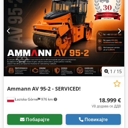
1
/
15
Ammann
AV 95-2 - SERVICED!
18.999 €
Łaziska Górne
976 km
VB додава се ДДВ
Побарајте
Повикајте