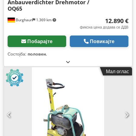
Anbauverdichter Drehmotor /
OQ65
12.890 €
Burghaun
1.369 km
фиксна цена додава се ДДВ
Побарајте
Повикајте
Состојба:
половен
,
Мал оглас