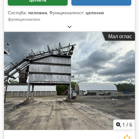
Состојба:
половен
, Функционалност:
целосно
функционален
,
Мал оглас
1
/
6