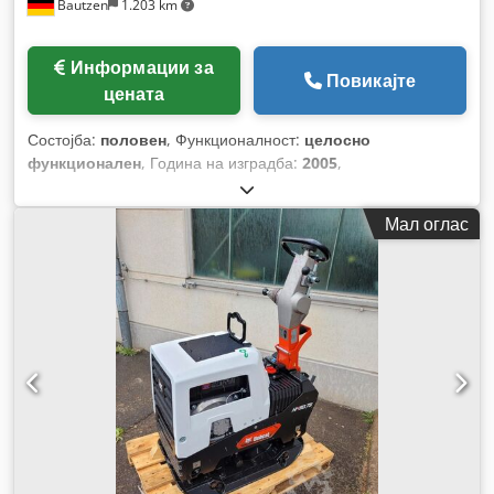
Bautzen
1.203 km
Информации за
Повикајте
цената
Состојба:
половен
, Функционалност:
целосно
функционален
, Година на изградба:
2005
,
Мал оглас