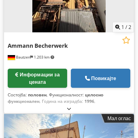
1
/
2
Ammann
Becherwerk
Bautzen
1.203 km
Информации за
Повикајте
цената
Состојба:
половен
, Функционалност:
целосно
функционален
, Година на изградба:
1996
,
Мал оглас