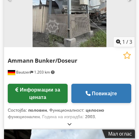
1
/
3
Ammann
Bunker/Doseur
Bautzen
1.203 km
Информации за
Повикајте
цената
Состојба:
половен
, Функционалност:
целосно
функционален
, Година на изградба:
2003
,
Мал оглас