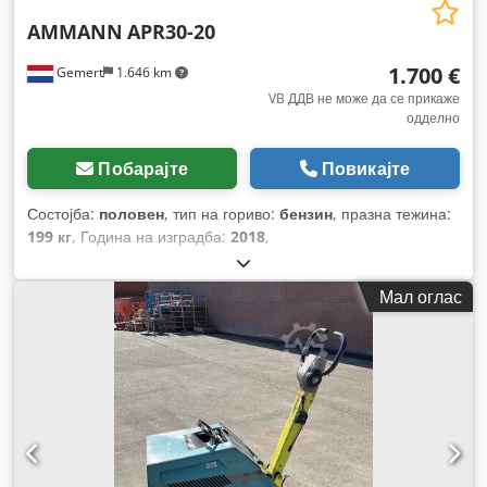
AMMANN
APR30-20
1.700 €
Gemert
1.646 km
VB ДДВ не може да се прикаже
одделно
Побарајте
Повикајте
Состојба:
половен
, тип на гориво:
бензин
, празна тежина:
199 кг
, Година на изградба:
2018
,
Мал оглас