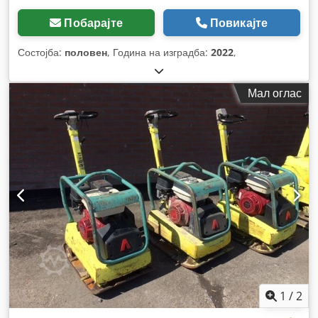
Побарајте
Повикајте
Состојба:
половен
, Година на изградба:
2022
,
Мал оглас
1
/
2