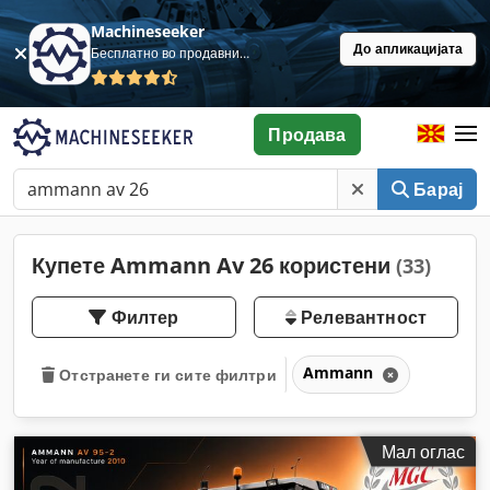
Machineseeker
До апликацијата
Бесплатно во продавница
Продава
Барај
Купете Ammann Av 26 користени
(33)
Филтер
Релевантност
Ammann
Отстранете ги сите филтри
Мал оглас