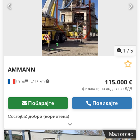
1
/
5
AMMANN
115.000 €
Paris
1.717 km
фиксна цена додава се ДДВ
Побарајте
Повикајте
Состојба:
добра (користена)
,
Мал оглас