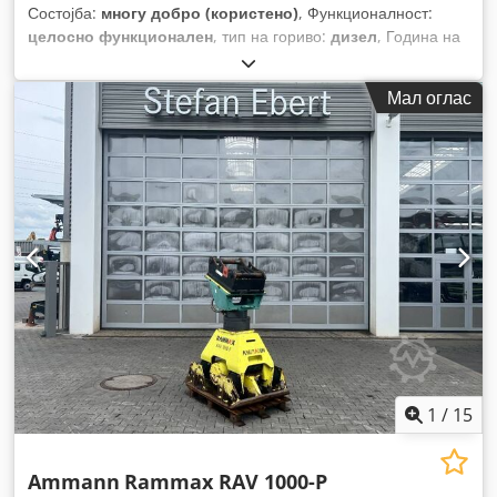
Состојба:
многу добро (користено)
, Функционалност:
целосно функционален
, тип на гориво:
дизел
, Година на
изградба:
2011
, работни часови:
4.408 h
, Опрема:
борден
компјутер, дополнителни фарови, низок степен на
Мал оглас
бучава, погон на сите тркала, хидраулика на гриперот
,
1
/
15
Ammann
Rammax RAV 1000-P