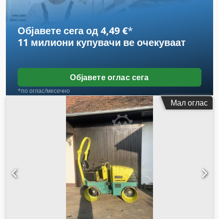
Објавете сега од 4,49 €
*
11 милиони купувачи
ве очекуваат
Објавете оглас сега
*по оглас/месечно
Мал оглас