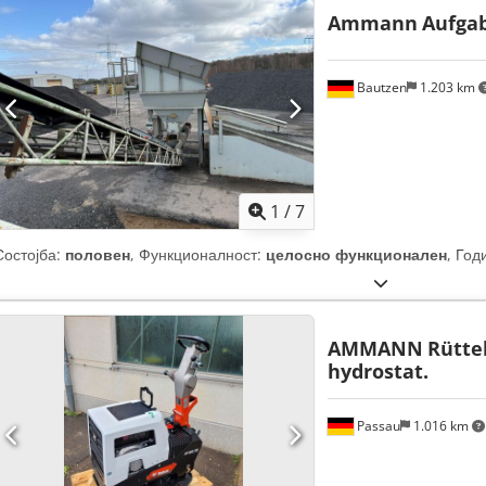
Ammann
Aufga
Bautzen
1.203 km
1
/
7
Состојба:
половен
, Функционалност:
целосно функционален
, Год
AMMANN
Rütte
hydrostat.
Passau
1.016 km