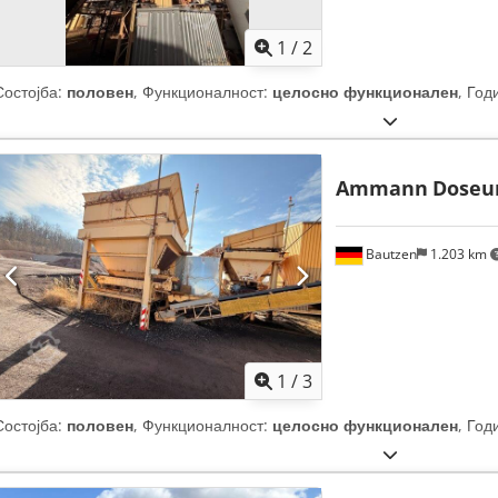
1
/
2
Состојба:
половен
, Функционалност:
целосно функционален
, Год
Ammann
Doseu
Bautzen
1.203 km
1
/
3
Состојба:
половен
, Функционалност:
целосно функционален
, Год