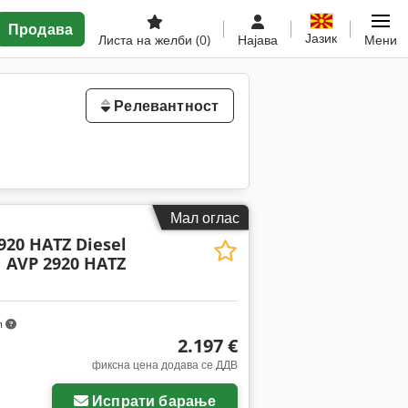
Продава
Јазик
Листа на желби
(0)
Најава
Мени
Релевантност
Мал оглас
20 HATZ Diesel
AVP 2920 HATZ
m
2.197 €
фиксна цена додава се ДДВ
Испрати барање