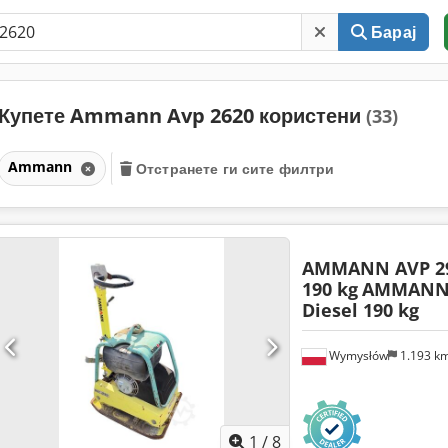
Барај
Купете Ammann Avp 2620 користени
(33)
Ammann
Отстранете ги сите филтри
AMMANN AVP 29
190 kg
AMMANN 
Diesel 190 kg
Wymysłów
1.193 k
1
/
8