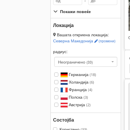
-
Покажи повеќе
Локација
Вашата откриена локација:
Северна Македонија
(промени)
радиус:
Неограничено
(33)
ор
Поч Сплиттер На Лог
Ammann Avh 6030
Германија
(18)
Холандија
(6)
Франција
(4)
Полска
(3)
Австрија
(2)
Состојба
Користено
(33)