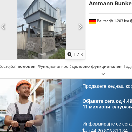
Ammann
Bunke
Bautzen
1.203 km
1
/
3
Состојба:
половен
, Функционалност:
целосно функционален
, Год
Продадете веднаш ко
Објавете сега од 4,49
11 милиони купувач
Информирајте се сега
+44 20 806 810 84