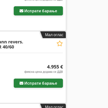
слики
Испрати барање
Мал оглас
n revers.
R 40/60
4.955 €
фиксна цена додава се ДДВ
Испрати барање
Мал оглас