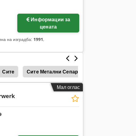
Информации за
цената
ина на изградба:
1991
,
Сите
Сите Метални Сепаратори
Стабилизато
Мал оглас
rwerk
Побарајте повеќе