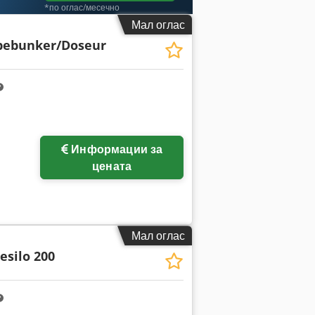
*по оглас/месечно
Мал оглас
bebunker/Doseur
Информации за
цената
Мал оглас
esilo 200