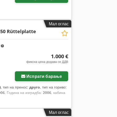
Мал оглас
50 Rüttelplatte
m
1.000 €
фиксна цена додава се ДДВ
Испрати барање
)
, тип на пренос:
друго
, тип на гориво:
006
, Година на изградба:
2006
, кабина
Мал оглас