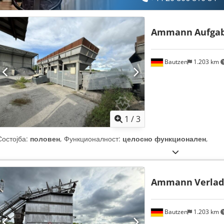
Ammann
Aufga
Bautzen
1.203 km
1
/
3
Состојба:
половен
, Функционалност:
целосно функционален
,
Ammann
Verlad
Bautzen
1.203 km