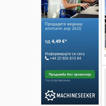
Продадете веднаш
ammann avp 2620
од
4,49 €
*
Информирајте се сега
+44 20 806 810 84
продажба без провизија
*по оглас/месечно