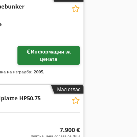
bebunker
Информации за
цената
ина на изградба:
2005
,
Мал оглас
lplatte HP50.75
7.900 €
фиксна цена додава се ДДВ
Побарајте повеќе