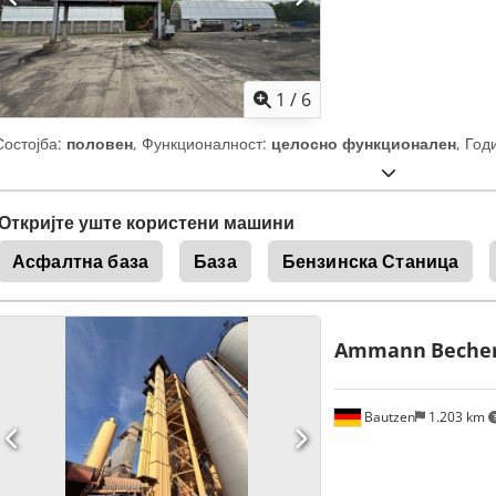
1
/
6
Состојба:
половен
, Функционалност:
целосно функционален
, Год
Откријте уште користени машини
Асфалтна база
База
Бензинска Станица
Ammann
Beche
Bautzen
1.203 km