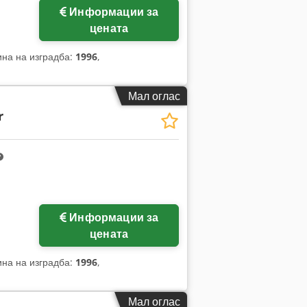
Информации за
слики
цената
ина на изградба:
1996
,
Мал оглас
r
Информации за
цената
ина на изградба:
1996
,
Мал оглас