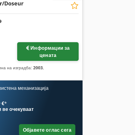
r/Doseur
Информации за
цената
ина на изградба:
2003
,
ристена механизација
 €
*
и
ве очекуваат
Објавете оглас сега