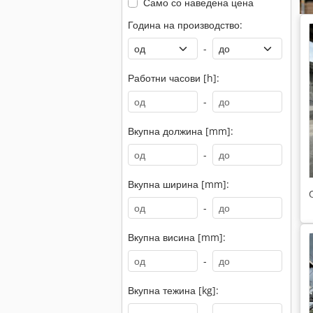
Само со наведена цена
Година на производство:
-
Работни часови [h]:
-
Вкупна должина [mm]:
-
Вкупна ширина [mm]:
-
Вкупна висина [mm]:
-
Вкупна тежина [kg]: