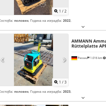
1
/
2
Состојба:
половен
, Година на изградба:
2022
,
AMMANN
Amman
Rüttelplatte AP
Passau
1.016 km
1
/
3
Состојба:
половен
, Година на изградба:
2023
,