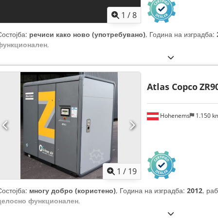
1
/
8
Состојба:
речиси како ново (употребувано)
, Година на изградба:
функционален
,
Atlas Copco
ZR9
Hohenems
1.150 
1
/
19
Состојба:
многу добро (користено)
, Година на изградба:
2012
, ра
целосно функционален
,