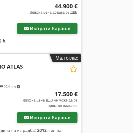
44.900 €
фиксна цена додава се ДДВ
Испрати барање
2 h
,
Мал оглас
O ATLAS
924 km
17.500 €
фиксна цена ДДВ не може да се
прикаже одделно
Испрати барање
одина на изградба:
2012
, тип на