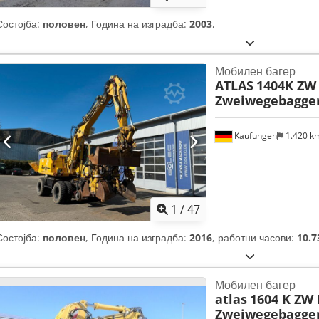
Состојба:
половен
, Година на изградба:
2003
,
Мобилен багер
ATLAS
1404K ZW 
Zweiwegebagger
Kaufungen
1.420 k
1
/
47
Состојба:
половен
, Година на изградба:
2016
, работни часови:
10.7
Мобилен багер
atlas
1604 K ZW
Zweiwegebagge