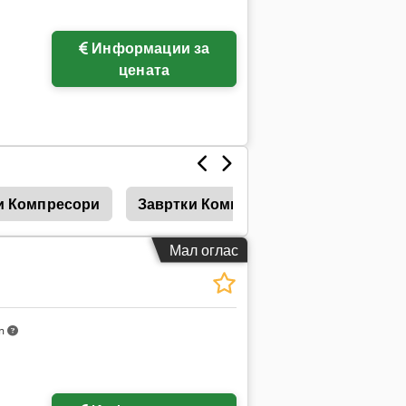
Информации за
цената
и Компресори
Завртки Компресори
Boge Ком
Мал оглас
km