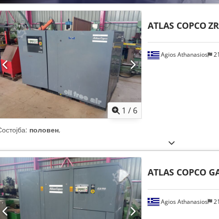
ATLAS COPCO
ZR
Agios Athanasios
2
1
/
6
Состојба:
половен
,
ATLAS COPCO G
Agios Athanasios
2