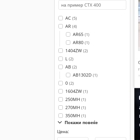
AC
(5)
AR
(4)
AR65
(1)
AR80
(1)
1404ZW
(2)
L
(2)
AB
(2)
AB1302D
(1)
0
(2)
1604ZW
(1)
250MH
(1)
270MH
(1)
350MH
(1)
Покажи повеќе
Цена: