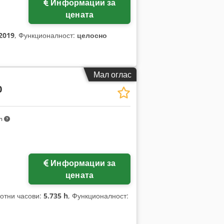
Информации за
цената
2019
, Функционалност:
целосно
Мал оглас
0
km
Информации за
цената
ботни часови:
5.735 h
, Функционалност: