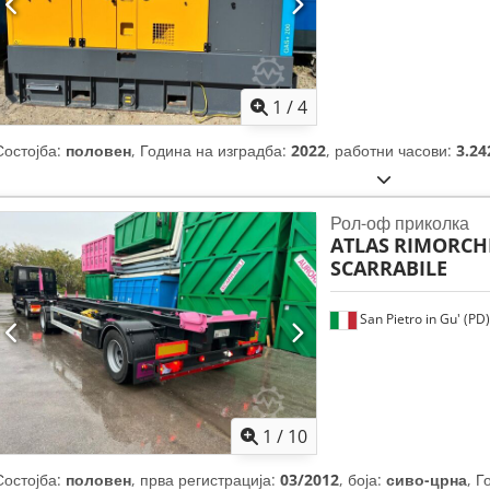
1
/
4
Состојба:
половен
, Година на изградба:
2022
, работни часови:
3.24
Рол-оф приколка
ATLAS
RIMORCHI
SCARRABILE
San Pietro in Gu' (PD)
1
/
10
Состојба:
половен
, прва регистрација:
03/2012
, боја:
сиво-црна
, Г