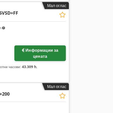
Мал оглас
5VSD+FF
km
Информации за
цената
ботни часови:
43.309 h
,
Мал оглас
+200