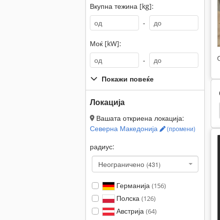
Вкупна тежина [kg]:
-
Моќ [kW]:
-
Покажи повеќе
Локација
Автомобил Миење
Мобилен Соков Притиснете
Вашата откриена локација:
Северна Македонија
(промени)
радиус:
Неограничено
(431)
Германија
(156)
Полска
(126)
Австрија
(64)