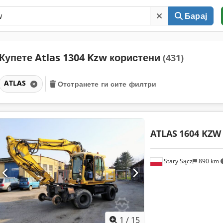
Барај
Купете Atlas 1304 Kzw користени
(431)
ATLAS
Отстранете ги сите филтри
ATLAS
1604 KZW
Stary Sącz
890 km
1
/
15