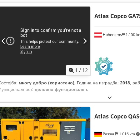
Atlas Copco
GA7
Hohenems
1.150 
1
/
12
Состојба:
многу добро (користено)
, Година на изградба:
2018
, ра
Функционалност:
целосно функционален
,
Atlas Copco
QAS
Passau
1.016 km