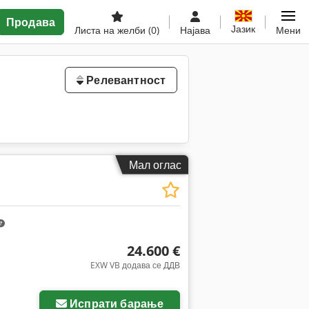
Продава
Јазик
Листа на желби
(0)
Најава
Мени
Релевантност
Мал оглас
24.600 €
EXW VB додава се ДДВ
Испрати барање