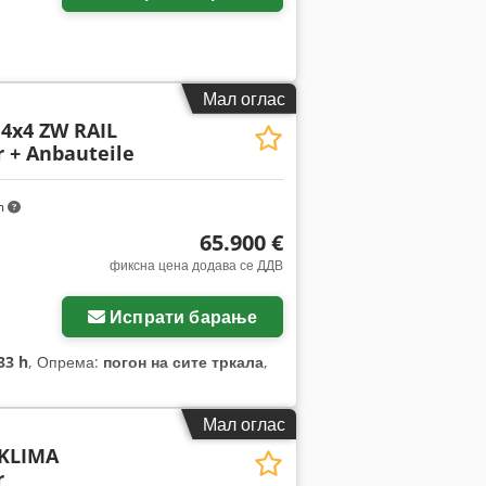
Мал оглас
4x4 ZW RAIL
 + Anbauteile
m
65.900 €
фиксна цена додава се ДДВ
Испрати барање
33 h
, Опрема:
погон на сите тркала
,
Мал оглас
 KLIMA
r