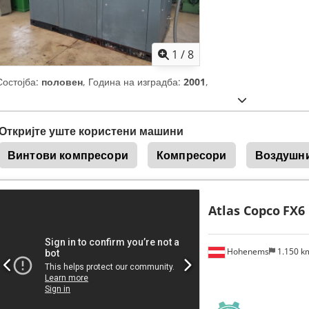
1
/
8
Состојба:
половен
, Година на изградба:
2001
,
Откријте уште користени машини
Винтови компресори
Компресори
Воздушн
Atlas Copco
FX6
Hohenems
1.150 