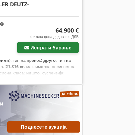
ER DEUTZ-
64.900 €
фиксна цена додава се ДДВ
Испрати барање
сили)
, тип на пренос:
друго
, тип на
на:
21.816 кг
, максимална носивост на
исиона класа:
ништо
, суспензија:
 должина:
7.700 мм
, кабина на возачот:
е, клима уред, приклучок за
ри
Поднесете аукција