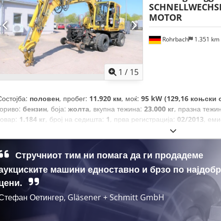
SCHNELLWECHSL
MOTOR
Rohrbach
1.351 km
1
/
15
Состојба:
половен
, пробег:
11.920 км
, моќ:
95 kW (129,16 коњски 
гориво:
бензин
, боја:
жолта
, вкупна тежина:
23.000 кг
, празна тежи
товар:
1.184 кг
, број на седишта:
1
, прва регистрација:
02/2013
, ем
друго
, Година на изградба:
2013
, работни часови:
11.920 h
, вкупна
друго
, градежна височина:
4.000 мм
, Опрема:
грејач за паркирањ
приколка
,
Стручниот тим ни помага да ги продадеме
аукциските машини едноставно и брзо по најдоб
цени.
Стефан Оетингер, Gläsener + Schmitt GmbH