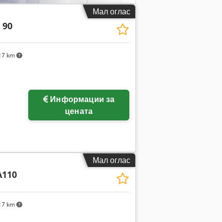
Мал оглас
 90
17 km
Информации за
цената
Мал оглас
A110
17 km