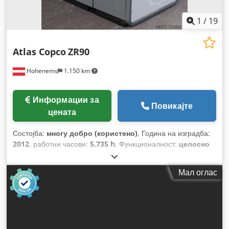
1
/
19
Atlas Copco
ZR90
Hohenems
1.150 km
Информации за
Повикајте
цената
Состојба:
многу добро (користено)
, Година на изградба:
2012
, работни часови:
5.735 h
, Функционалност:
целосно
функционален
,
Мал оглас