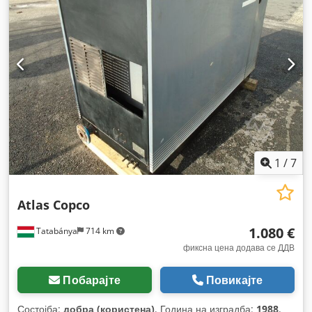
1
/
7
Atlas Copco
1.080 €
Tatabánya
714 km
фиксна цена додава се ДДВ
Побарајте
Повикајте
Состојба:
добра (користена)
, Година на изградба:
1988
,