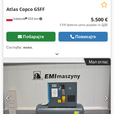
Atlas Copco
G5FF
5.500 €
Izdebnik
933 km
EXW фиксна цена додава се ДДВ
Побарајте
Повикајте
Состојба:
ново
,
Мал оглас