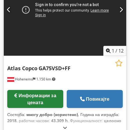
1
/
12
Atlas Copco
GA75VSD+FF
Hohenems
1.150 km
Информации за
Повикајте
цената
Состојба:
многу добро (користено)
, Година на изградба:
2018
, работни часови:
43.309 h
, Функционалност:
целосно
функционален
,