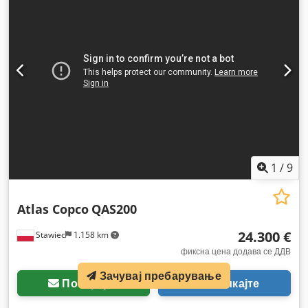
1
/
9
Atlas Copco
QAS200
24.300 €
Stawiec
1.158 km
фиксна цена додава се ДДВ
Зачувај пребарување
Побарајте
Повикајте