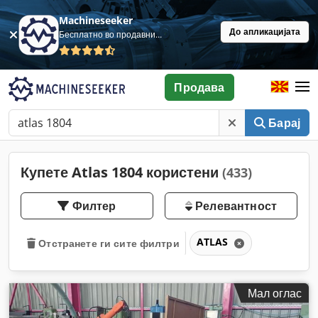
Machineseeker
До апликацијата
Бесплатно во продавница
Продава
Барај
Купете Atlas 1804 користени
(433)
Филтер
Релевантност
ATLAS
Отстранете ги сите филтри
Мал оглас