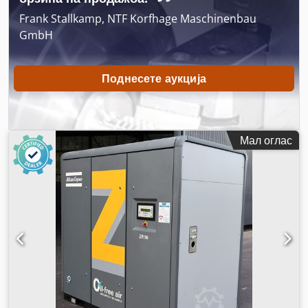
Frank Stallkamp, NTF Korfhage Maschinenbau
GmbH
Поднесете аукција
Мал оглас