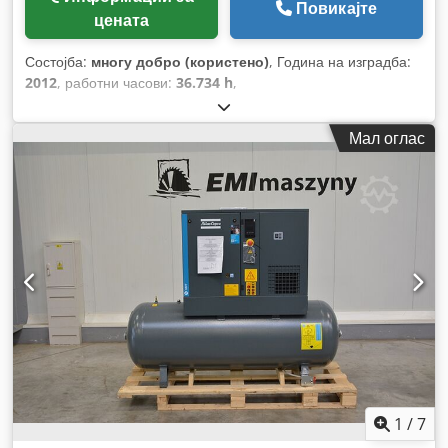
Повикајте
цената
Состојба:
многу добро (користено)
, Година на изградба:
2012
, работни часови:
36.734 h
,
Мал оглас
1
/
7