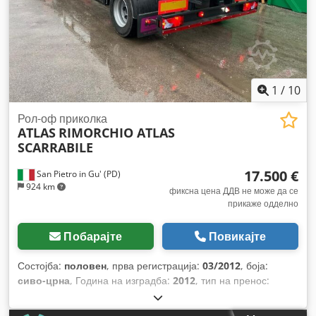
1
/
10
Рол-оф приколка
ATLAS
RIMORCHIO ATLAS
SCARRABILE
17.500 €
San Pietro in Gu' (PD)
924 km
фиксна цена ДДВ не може да се
прикаже одделно
Побарајте
Повикајте
Состојба:
половен
, прва регистрација:
03/2012
, боја:
сиво-црна
, Година на изградба:
2012
, тип на пренос:
друго
,