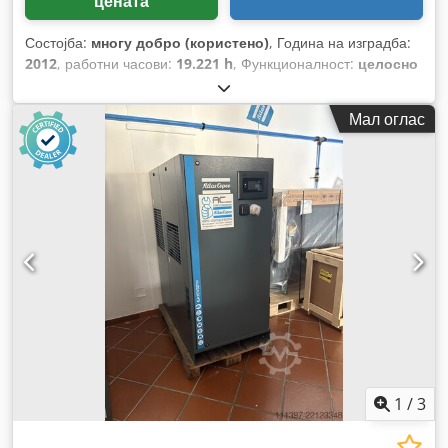
цената
Состојба:
многу добро (користено)
, Година на изградба:
2012
, работни часови:
19.221 h
, Функционалност:
целосно
функционален
,
Мал оглас
1
/
3