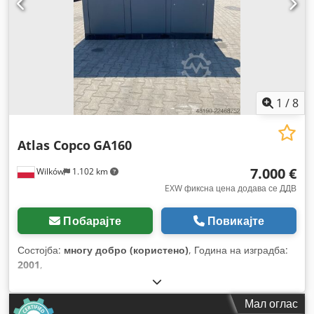
1
/
8
Atlas Copco
GA160
7.000 €
Wilków
1.102 km
EXW фиксна цена додава се ДДВ
Побарајте
Повикајте
Состојба:
многу добро (користено)
, Година на изградба:
2001
,
Мал оглас