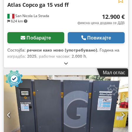
Atlas Copco
ga 15 vsd ff
12.900 €
San Nicola La Strada
624 km
фиксна цена додава се ДДВ
Побарајте
Повикајте
Состојба:
речиси како ново (употребувано)
, Година на
изградба:
2025
, работни часови:
2.000 h
,
Мал оглас