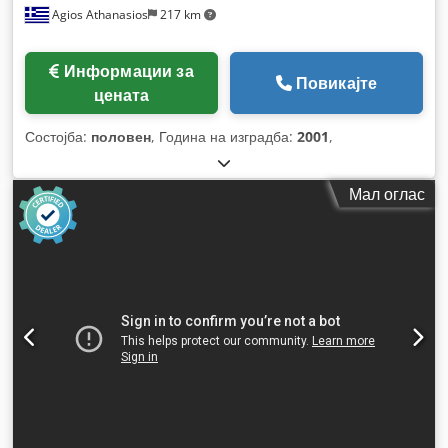
Agios Athanasios
217 km
Информации за
Повикајте
цената
Состојба:
половен
, Година на изградба:
2001
,
Мал оглас