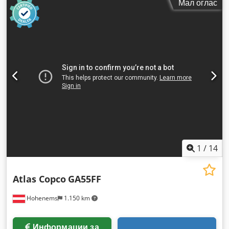
Мал оглас
1
/
14
Atlas Copco
GA55FF
Hohenems
1.150 km
Информации за