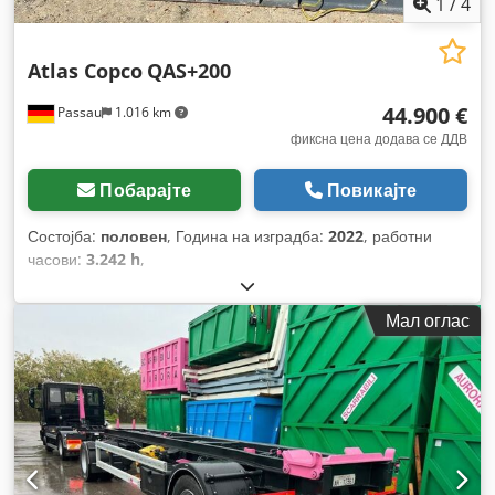
1
/
4
Atlas Copco
QAS+200
44.900 €
Passau
1.016 km
фиксна цена додава се ДДВ
Побарајте
Повикајте
Состојба:
половен
, Година на изградба:
2022
, работни
часови:
3.242 h
,
Мал оглас