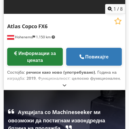
1
/
8
Atlas Copco
FX6
Hohenems
1.150 km
Информации за
Повикајте
цената
Состојба:
речиси како ново (употребувано)
, Година на
изградба:
2019
, Функционалност:
целосно функционален
,
Аукцијата со Machineseeker ми
овозможи да постигнам извондредна
брзина на продажба.