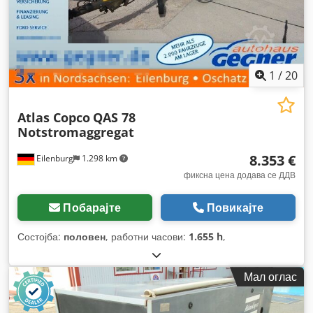
1
/
20
Atlas Copco
QAS 78
Notstromaggregat
8.353 €
Eilenburg
1.298 km
фиксна цена додава се ДДВ
Побарајте
Повикајте
Состојба:
половен
, работни часови:
1.655 h
,
Мал оглас