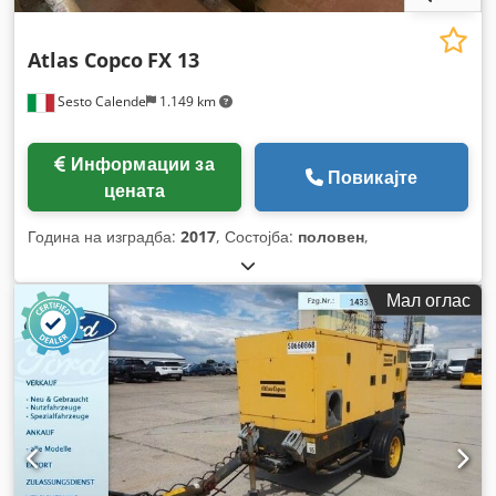
Atlas Copco
FX 13
Sesto Calende
1.149 km
Информации за
Повикајте
цената
Година на изградба:
2017
, Состојба:
половен
,
Мал оглас