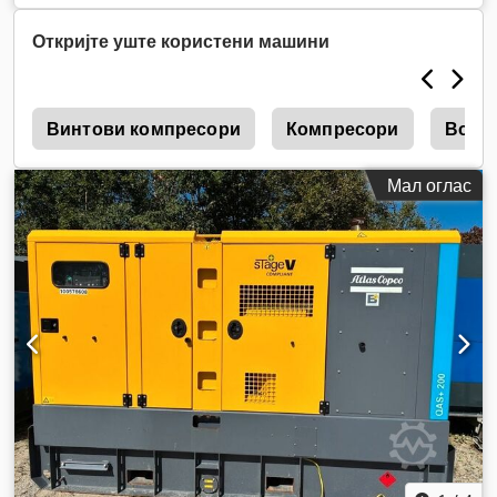
Откријте уште користени машини
р
Винтови компресори
Компресори
Возд
Мал оглас