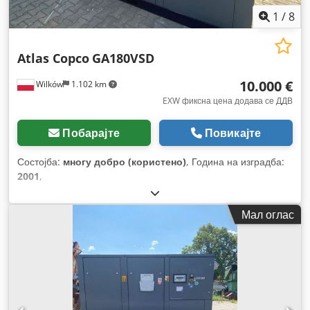
1
/
8
Atlas Copco
GA180VSD
10.000 €
Wilków
1.102 km
EXW фиксна цена додава се ДДВ
Побарајте
Повикајте
Состојба:
многу добро (користено)
, Година на изградба:
2001
,
Мал оглас