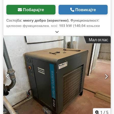
Побарајте
Повикајте
Состојба:
многу добро (користено)
, Функционалност:
целосно функционален
, моќ:
103 kW (140,04 коњски
сили)
, вкупна тежина:
13.400 кг
, работна тежина:
12.400 кг
,
Година на изградба:
2012
, број на машина/возило:
Мал оглас
26013220111905
, ОДЛИЧНА СОСТОЈБА Csdpfx Aozf
Ihwoirsha
1
/
5