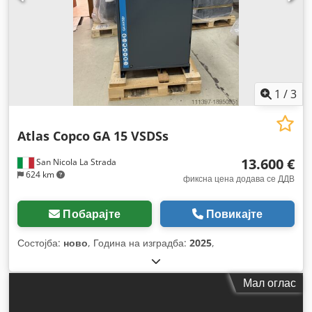
1
/
3
Atlas Copco
GA 15 VSDSs
13.600 €
San Nicola La Strada
624 km
фиксна цена додава се ДДВ
Побарајте
Повикајте
Состојба:
ново
, Година на изградба:
2025
,
Мал оглас