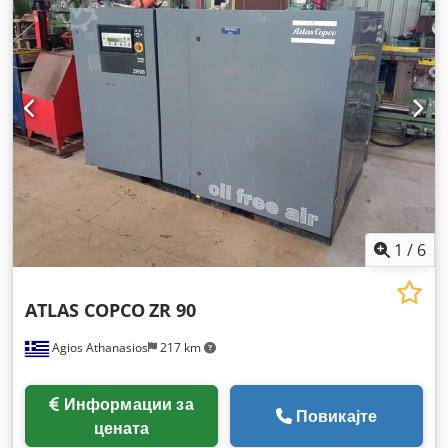
1
/
6
ATLAS COPCO
ZR 90
Agios Athanasios
217 km
Информации за
Повикајте
цената