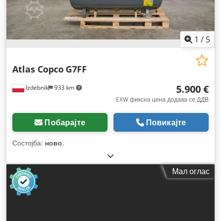
1
/
5
Atlas Copco
G7FF
5.900 €
Izdebnik
933 km
EXW фиксна цена додава се ДДВ
Побарајте
Повикајте
Состојба:
ново
,
Мал оглас