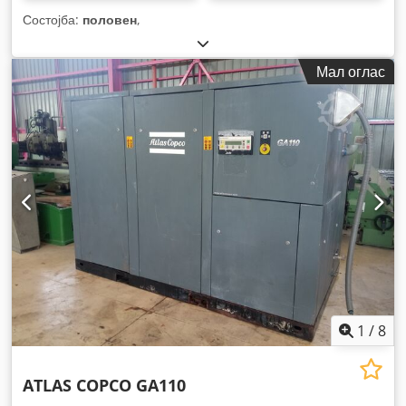
Состојба:
половен
,
Мал оглас
1
/
8
ATLAS COPCO GA110