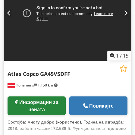
1
/
15
Atlas Copco
GA45VSDFF
Hohenems
1.150 km
Информации за
Повикајте
цената
Состојба:
многу добро (користено)
, Година на изградба:
2013
, работни часови:
72.688 h
, Функционалност:
целосно
функционален
,