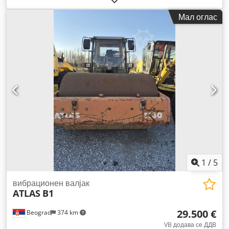
Мал оглас
1
/
5
вибрационен валјак
ATLAS
B1
29.500 €
Beograd
374 km
VB додава се ДДВ