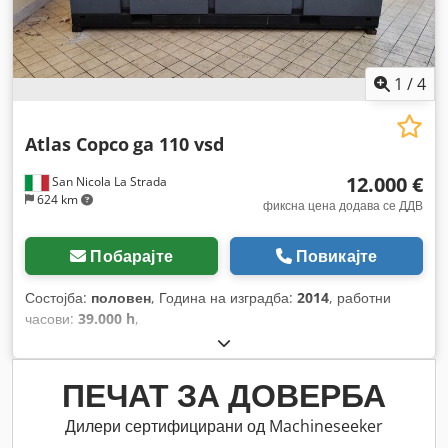
1
/
4
Atlas Copco
ga 110 vsd
12.000 €
San Nicola La Strada
624 km
фиксна цена додава се ДДВ
Побарајте
Повикајте
Состојба:
половен
, Година на изградба:
2014
, работни
часови:
39.000 h
,
ПЕЧАТ ЗА ДОВЕРБА
Дилери сертифицирани од Machineseeker