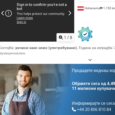
Hohenems
1.150 
1
/
8
Состојба:
речиси како ново (употребувано)
, Година на изградба:
функционален
,
Продадете веднаш ко
Објавете сега од 4,49
11 милиони купувач
Информирајте се сега
+44 20 806 810 84