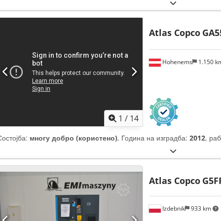
Atlas Copco
GA5
Hohenems
1.150 
1
/
14
Состојба:
многу добро (користено)
, Година на изградба:
2012
, ра
Atlas Copco
G5F
Izdebnik
933 km