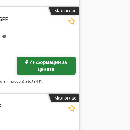
Мал оглас
5FF
km
Информации за
цената
ботни часови:
36.734 h
,
Мал оглас
F