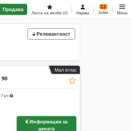
Продава
Јазик
Листа на желби
(0)
Најава
Мени
Релевантност
Мал оглас
 90
17 km
Информации за
цената