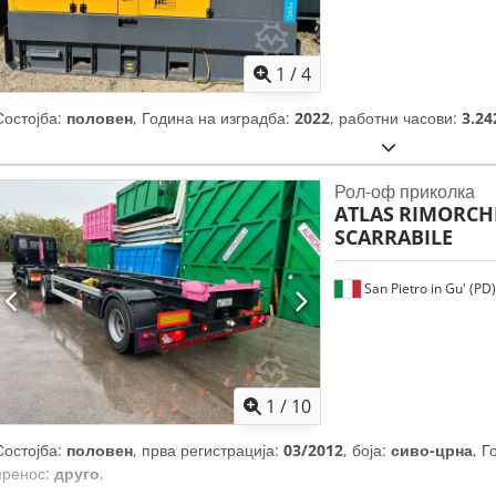
1
/
4
Состојба:
половен
, Година на изградба:
2022
, работни часови:
3.24
Рол-оф приколка
ATLAS
RIMORCHI
SCARRABILE
San Pietro in Gu' (PD)
1
/
10
Состојба:
половен
, прва регистрација:
03/2012
, боја:
сиво-црна
, Г
пренос:
друго
,