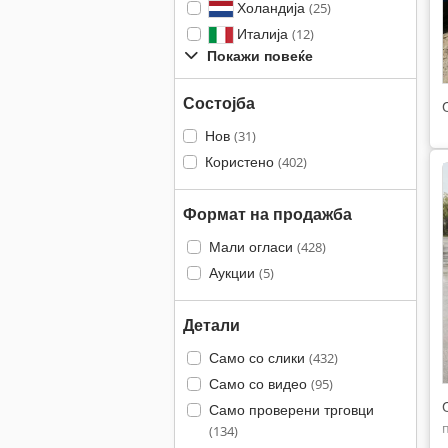
Холандија
(25)
Италија
(12)
Покажи повеќе
Состојба
Нов
(31)
Користено
(402)
Формат на продажба
Мали огласи
(428)
Аукции
(5)
Детали
Само со слики
(432)
Само со видео
(95)
Само проверени трговци
(134)