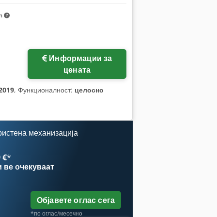
km
Информации за
цената
2019
, Функционалност:
целосно
ристена механизација
 €
*
и
ве очекуваат
Објавете оглас сега
*по оглас/месечно