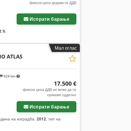
фиксна цена додава се ДДВ
Испрати барање
2 h
,
Мал оглас
O ATLAS
924 km
17.500 €
фиксна цена ДДВ не може да се
прикаже одделно
Испрати барање
одина на изградба:
2012
, тип на