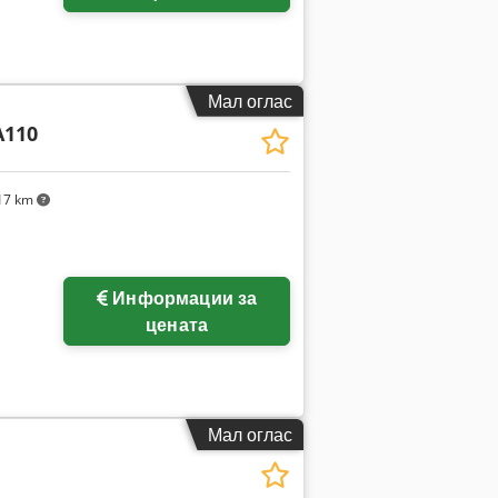
Мал оглас
A110
17 km
Информации за
цената
Мал оглас