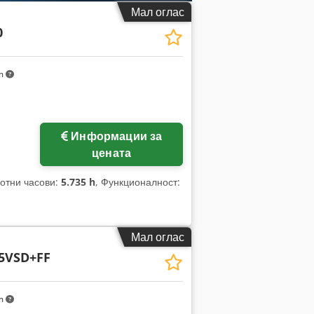
Мал оглас
0
km
Информации за
цената
ботни часови:
5.735 h
, Функционалност:
Мал оглас
5VSD+FF
km