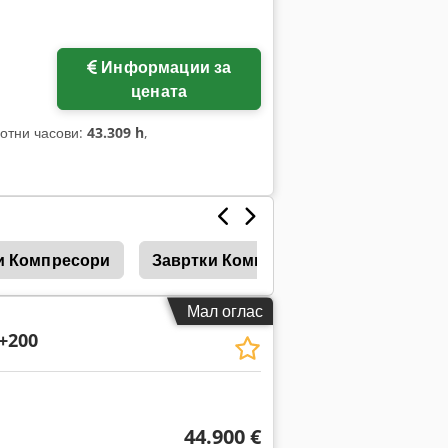
Информации за
цената
ботни часови:
43.309 h
,
и Компресори
Завртки Компресори
Ладилни 
Мал оглас
+200
44.900 €