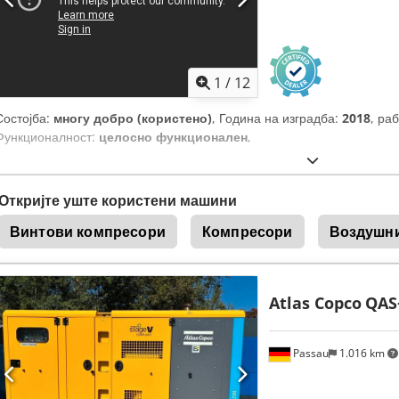
1
/
12
Состојба:
многу добро (користено)
, Година на изградба:
2018
, ра
Функционалност:
целосно функционален
,
Откријте уште користени машини
Винтови компресори
Компресори
Воздушн
Atlas Copco
QAS
Passau
1.016 km