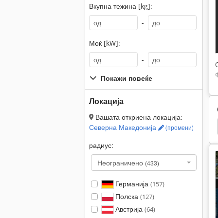
Вкупна тежина [kg]:
-
Моќ [kW]:
-
Покажи повеќе
Локација
Вашата откриена локација:
Kaeser
Kaeser Компресори
Kaeser Филтер
Северна Македонија
(промени)
радиус:
Неограничено
(433)
Германија
(157)
Полска
(127)
Австрија
(64)