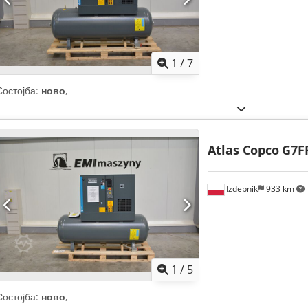
1
/
7
Состојба:
ново
,
Atlas Copco
G7F
Izdebnik
933 km
1
/
5
Состојба:
ново
,