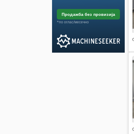
продажба без провизија
*по оглас/месечно