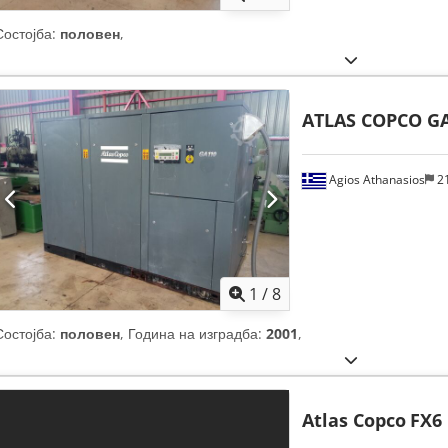
Состојба:
половен
,
ATLAS COPCO G
Agios Athanasios
2
1
/
8
Состојба:
половен
, Година на изградба:
2001
,
Atlas Copco
FX6