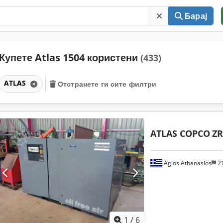
Барај
Купете Atlas 1504 користени
(433)
ATLAS
Отстранете ги сите филтри
ATLAS COPCO
ZR
Agios Athanasios
2
1
/
6