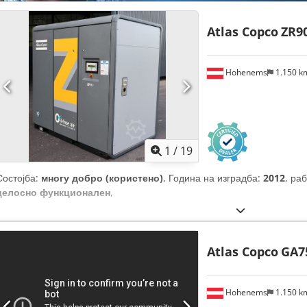
Atlas Copco
ZR9
Hohenems
1.150 
1
/
19
Состојба:
многу добро (користено)
, Година на изградба:
2012
, ра
целосно функционален
,
Atlas Copco
GA7
Hohenems
1.150 