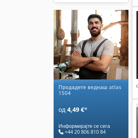
Продадете веднаш atlas
1504
од
4,49 €
*
Информирајте се сега
+44 20 806 810 84