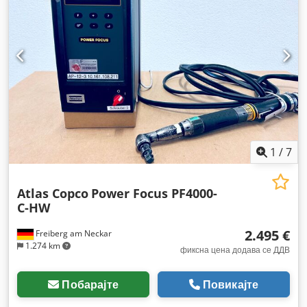
1
/
7
Atlas Copco
Power Focus PF4000-
C-HW
2.495 €
Freiberg am Neckar
1.274 km
фиксна цена додава се ДДВ
Побарајте
Повикајте