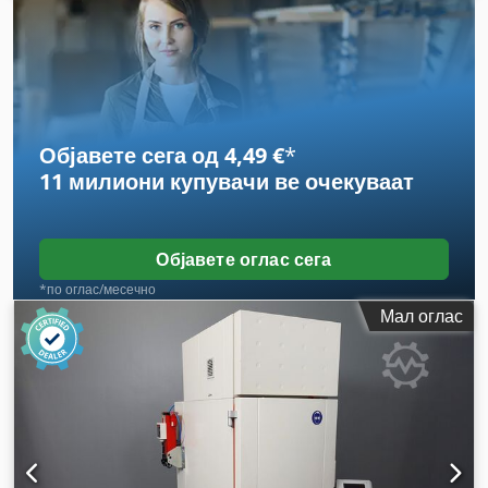
Објавете сега од 4,49 €
*
11 милиони купувачи
ве очекуваат
Објавете оглас сега
*по оглас/месечно
Мал оглас