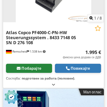
1
/
8
Atlas Copco
PF4000-C-PN-HW
Steuerungssystem . 8433 7148 05
SN D 276 108
1.995 €
Remscheid
1.538 km
фиксна цена додава се ДДВ
Побарајте
Повикајте
Состојба:
подготвен за работа (половен)
,
Мал оглас