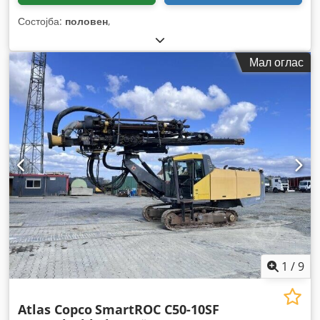
Состојба:
половен
,
Мал оглас
1
/
9
Atlas Copco
SmartROC C50-10SF