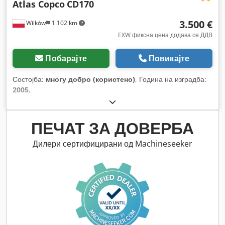
Atlas Copco
CD170
3.500 €
Wilków
1.102 km
EXW фиксна цена додава се ДДВ
Побарајте
Повикајте
Состојба:
многу добро (користено)
, Година на изградба:
2005
,
ПЕЧАТ ЗА ДОВЕРБА
Дилери сертифицирани од Machineseeker