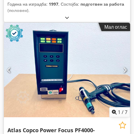
Година на изградба:
1997
, Состојба:
подготвен за работа
(половен)
,
Мал оглас
1
/
7
Atlas Copco
Power Focus PF4000-