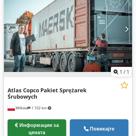
1
/
1
Atlas Copco
Pakiet Sprężarek
Śrubowych
Wilków
1.102 km
Информации за
Повикајте
цената