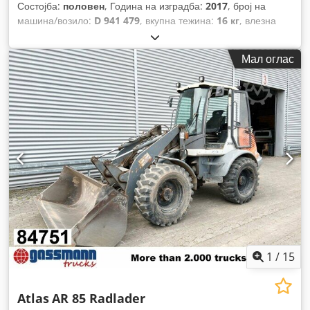
Состојба:
половен
, Година на изградба:
2017
, број на
машина/возило:
D 941 479
, вкупна тежина:
16 кг
, влезна
фреквенција:
50 Hz
,
Мал оглас
1
/
15
Atlas
AR 85 Radlader