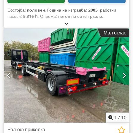
Состојба:
половен
, Година на изградба:
2005
, работни
часови:
5.316 h
, Опрема:
погон на сите тркала
,
Мал оглас
1
/
10
Рол-оф приколка