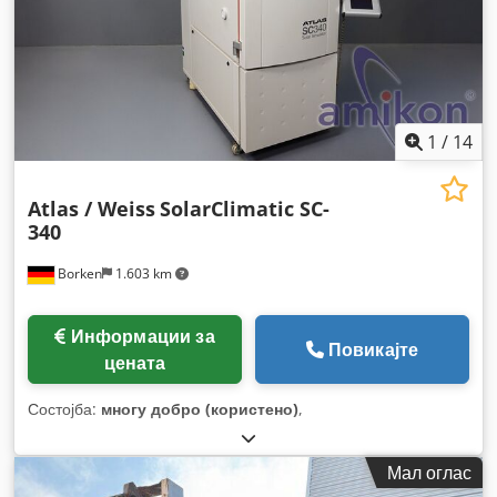
1
/
14
Atlas / Weiss
SolarClimatic SC-
340
Borken
1.603 km
Информации за
Повикајте
цената
Состојба:
многу добро (користено)
,
Мал оглас