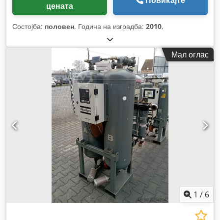
цената
Состојба:
половен
, Година на изградба:
2010
,
Мал оглас
1
/
6