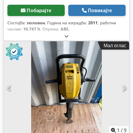
Побарајте
Повикајте
Состојба:
половен
, Година на изградба:
2011
, работни
часови:
10.747 h
, Опрема:
ABS
,
Мал оглас
1
/
9