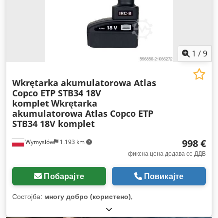
1
/
9
Wkrętarka akumulatorowa Atlas
Copco ETP STB34 18V
komplet
Wkrętarka
akumulatorowa Atlas Copco ETP
STB34 18V komplet
998 €
Wymysłów
1.193 km
фиксна цена додава се ДДВ
Побарајте
Повикајте
Состојба:
многу добро (користено)
,