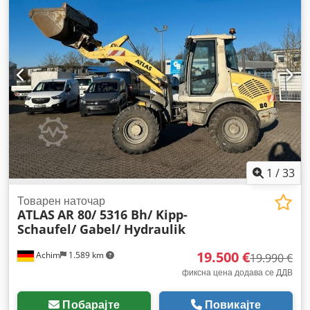
1
/
33
Товарен наточар
ATLAS
AR 80/ 5316 Bh/ Kipp-
Schaufel/ Gabel/ Hydraulik
19.500 €
Achim
1.589 km
19.990 €
фиксна цена додава се ДДВ
Побарајте
Повикајте