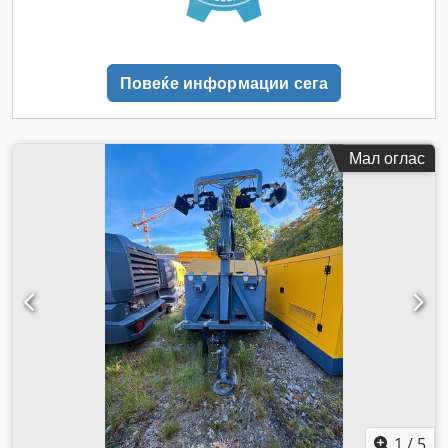
Повеќе информации сега
Мал оглас
1
/
5