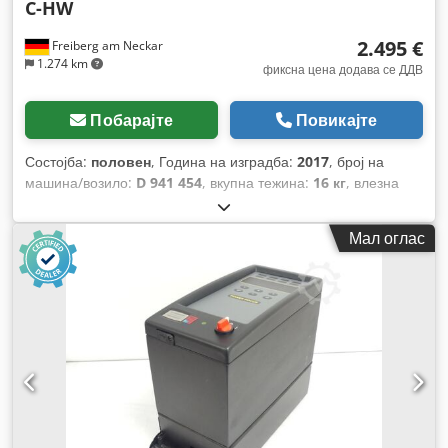
C-HW
2.495 €
Freiberg am Neckar
1.274 km
фиксна цена додава се ДДВ
Побарајте
Повикајте
Состојба:
половен
, Година на изградба:
2017
, број на
машина/возило:
D 941 454
, вкупна тежина:
16 кг
, влезна
фреквенција:
50 Hz
,
Мал оглас