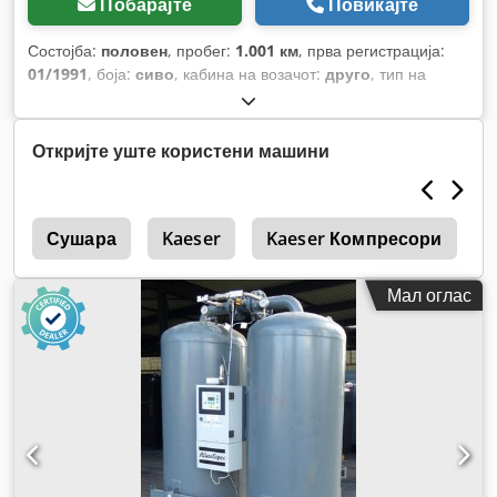
Побарајте
Повикајте
Состојба:
половен
, пробег:
1.001 км
, прва регистрација:
01/1991
, боја:
сиво
, кабина на возачот:
друго
, тип на
пренос:
друго
, Година на изградба:
1991
,
Откријте уште користени машини
о
Сушара
Kaeser
Kaeser Компресори
Мал оглас