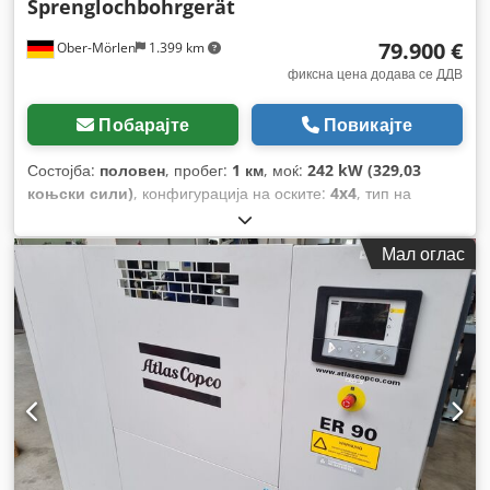
Sprenglochbohrgerät
79.900 €
Ober-Mörlen
1.399 km
фиксна цена додава се ДДВ
Побарајте
Повикајте
Состојба:
половен
, пробег:
1 км
, моќ:
242 kW (329,03
коњски сили)
, конфигурација на оските:
4x4
, тип на
пренос:
автоматски
, Година на изградба:
2012
,
Мал оглас