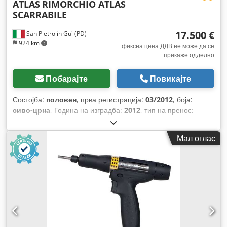
ATLAS
RIMORCHIO ATLAS
SCARRABILE
17.500 €
San Pietro in Gu' (PD)
924 km
фиксна цена ДДВ не може да се
прикаже одделно
Побарајте
Повикајте
Состојба:
половен
, прва регистрација:
03/2012
, боја:
сиво-црна
, Година на изградба:
2012
, тип на пренос:
друго
,
Мал оглас