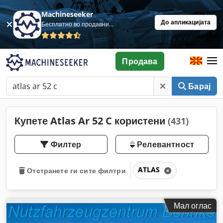
Machineseeker
До апликацијата
Бесплатно во продавница
Продава
Барај
Купете Atlas Ar 52 C користени
(431)
Филтер
Релевантност
ATLAS
Отстранете ги сите филтри
Мал оглас