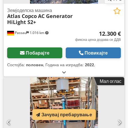
Земјоделска машина
Atlas Copco
AC Generator
HiLight S2+
12.300 €
Passau
1.016 km
фиксна цена додава се ДДВ
Побарајте
Повикајте
Состојба:
половен
, Година на изградба:
2022
,
Мал оглас
Зачувај пребарување