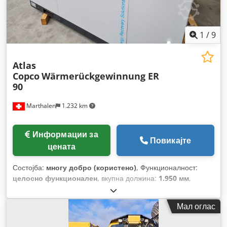
1
/
9
Atlas
Copco
Wärmerückgewinnung ER
90
Marthalen
1.232 km
Информации за
Повикајте
цената
Состојба:
многу добро (користено)
, Функционалност:
целосно функционален
, вкупна должина:
1.950 мм
,
вкупна ширина:
1.500 мм
, вкупна висина:
1.500 мм
,
Мал оглас