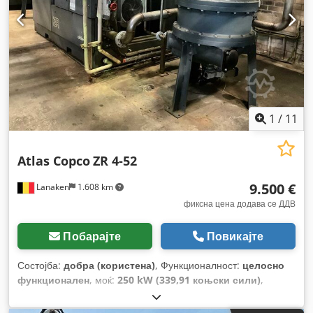
1
/
11
Atlas Copco
ZR 4-52
9.500 €
Lanaken
1.608 km
фиксна цена додава се ДДВ
Побарајте
Повикајте
Состојба:
добра (користена)
, Функционалност:
целосно
функционален
, моќ:
250 kW (339,91 коњски сили)
,