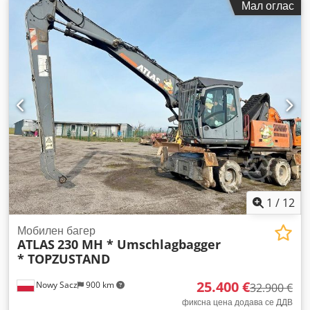
Мал оглас
1
/
12
Мобилен багер
ATLAS
230 MH * Umschlagbagger
* TOPZUSTAND
25.400 €
Nowy Sacz
900 km
32.900 €
фиксна цена додава се ДДВ