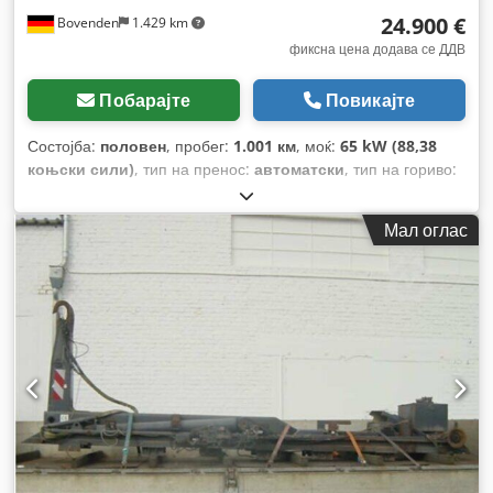
24.900 €
Bovenden
1.429 km
фиксна цена додава се ДДВ
Побарајте
Повикајте
Состојба:
половен
, пробег:
1.001 км
, моќ:
65 kW (88,38
коњски сили)
, тип на пренос:
автоматски
, тип на гориво:
дизел
, боја:
портокалова
, вкупна тежина:
7.400 кг
, празна
тежина:
6.700 кг
, конфигурација на оските:
4x4
, број на
Мал оглас
седишта:
1
, прва регистрација:
01/2006
, Година на
изградба:
2006
, работни часови:
7.975 h
, големина на
предната гума:
405/70-24
, димензија на задна гума:
405/70-24
, кабина на возачот:
друго
, меѓуоскино
растојание:
2.270 мм
, Опрема:
дополнителни фарови,
погон на сите тркала, стандардна лопата
,