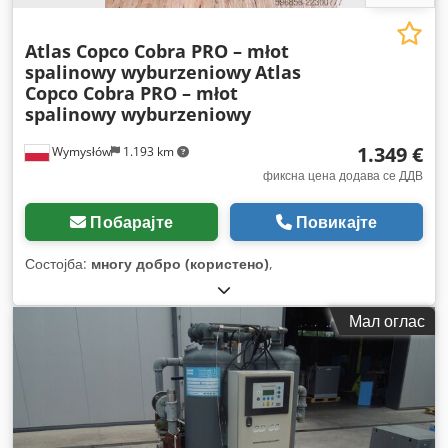
Atlas Copco Cobra PRO – młot
spalinowy wyburzeniowy
Atlas
Copco Cobra PRO – młot
spalinowy wyburzeniowy
1.349 €
Wymysłów
1.193 km
фиксна цена додава се ДДВ
Побарајте
Повикајте
Состојба:
многу добро (користено)
,
Мал оглас