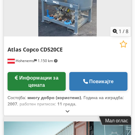
1
/
8
Atlas Copco
CD520CE
Hohenems
1.150 km
Информации за
Повикајте
цената
Состојба:
многу добро (користено)
, Година на изградба:
2007
, работен притисок:
11 греда
,
Мал оглас