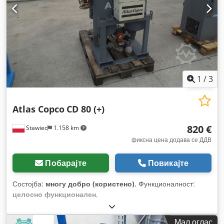
1
/
3
Atlas Copco
CD 80 (+)
820 €
Stawiec
1.158 km
фиксна цена додава се ДДВ
Побарајте
Повикајте
Состојба:
многу добро (користено)
, Функционалност:
целосно функционален
,
Мал оглас