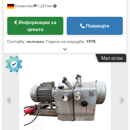
Emskirchen
1.231 km
Информации за
Повикајте
цената
Состојба:
половен
, Година на изградба:
1978
,
Мал оглас