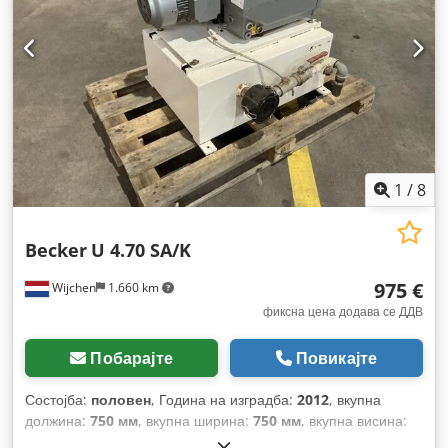
1
/
8
Becker
U 4.70 SA/K
975 €
Wijchen
1.660 km
фиксна цена додава се ДДВ
Побарајте
Повикајте
Состојба:
половен
, Година на изградба:
2012
, вкупна
должина:
750 мм
, вкупна ширина:
750 мм
, вкупна висина:
950 мм
,