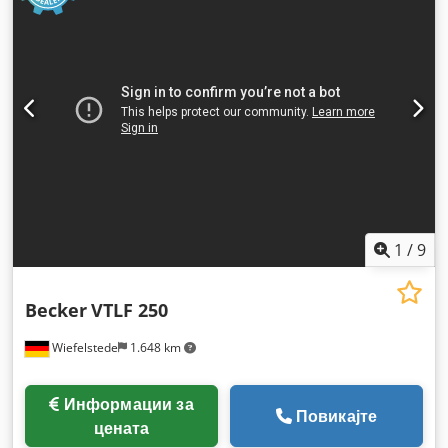
1
/
9
Becker
VTLF 250
Wiefelstede
1.648 km
Информации за
Повикајте
цената