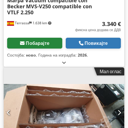
Marpa Vacuum compatible con
Becker
MVS-V250 compatible con
VTLF 2.250
3.340 €
Terrassa
1.638 km
фиксна цена додава се ДДВ
Побарајте
Повикајте
Состојба:
ново
, Година на изградба:
2026
,
Мал оглас