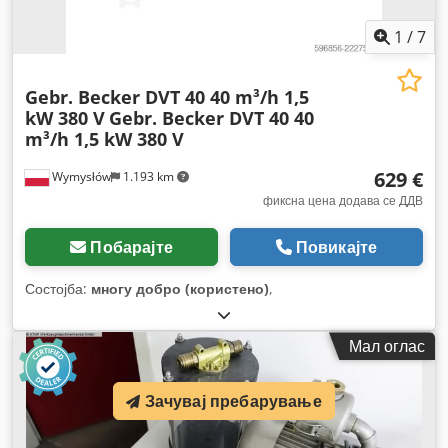
1
/
7
Gebr. Becker DVT 40 40 m³/h 1,5
kW 380 V
Gebr. Becker DVT 40 40
m³/h 1,5 kW 380 V
629 €
Wymysłów
1.193 km
фиксна цена додава се ДДВ
Побарајте
Повикајте
Состојба:
многу добро (користено)
,
Мал оглас
Зачувај пребарување