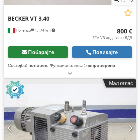
BECKER
VT 3.40
800 €
Pollenzo
1.174 km
FCA VB додава се ДДВ
Побарајте
Повикајте
Состојба:
половен
, Функционалност:
непроверено
,
Мал оглас