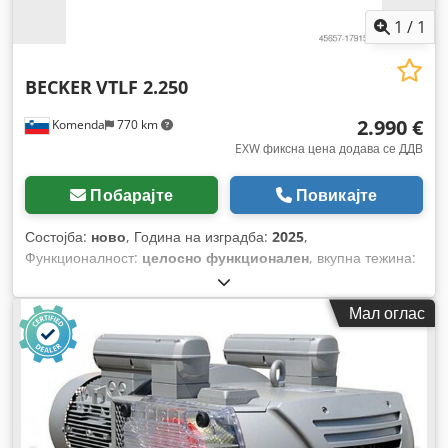
1
/
1
BECKER
VTLF 2.250
2.990 €
Komenda
770 km
EXW фиксна цена додава се ДДВ
Побарајте
Повикајте
Состојба:
ново
, Година на изградба:
2025
,
Функционалност:
целосно функционален
, вкупна тежина:
151 кг
,
Мал оглас