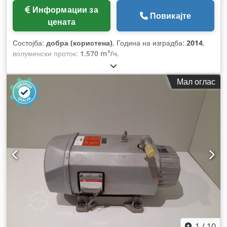
Информации за
Повикајте
цената
Состојба:
добра (користена)
, Година на изградба:
2014
,
волуменски проток:
1.570 m³/ч
,
Мал оглас
1
/
10