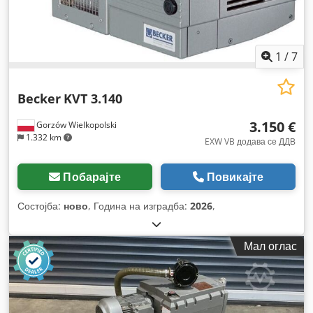
1
/
7
Becker
KVT 3.140
3.150 €
Gorzów Wielkopolski
1.332 km
EXW VB додава се ДДВ
Побарајте
Повикајте
Состојба:
ново
, Година на изградба:
2026
,
Мал оглас