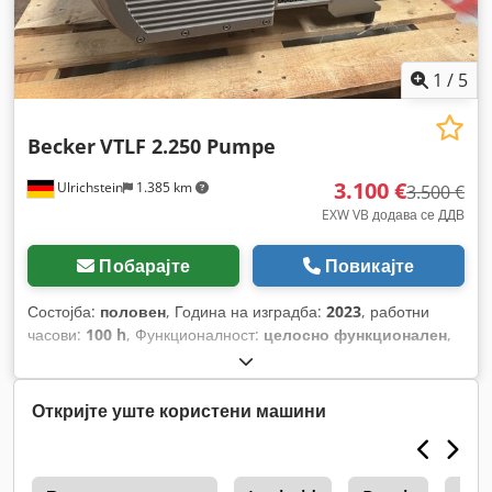
1
/
5
Becker
VTLF 2.250 Pumpe
3.100 €
Ulrichstein
1.385 km
3.500 €
EXW VB додава се ДДВ
Побарајте
Повикајте
Состојба:
половен
, Година на изградба:
2023
, работни
часови:
100 h
, Функционалност:
целосно функционален
,
вкупна тежина:
151 кг
, вкупна должина:
1.174 мм
, вкупна
ширина:
644 мм
, вкупна висина:
528 мм
, волуменски
проток:
250 m³/ч
, моќ:
5,5 kW (7,48 коњски сили)
, тип на
Откријте уште користени машини
ладење:
воздух
,