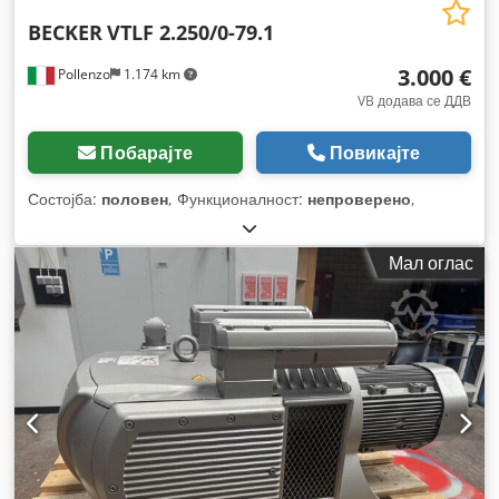
BECKER
VTLF 2.250/0-79.1
3.000 €
Pollenzo
1.174 km
VB додава се ДДВ
Побарајте
Повикајте
Состојба:
половен
, Функционалност:
непроверено
,
Мал оглас