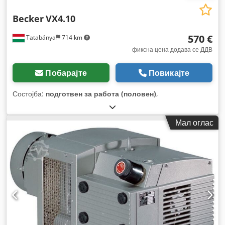
Becker
VX4.10
570 €
Tatabánya
714 km
фиксна цена додава се ДДВ
Побарајте
Повикајте
Состојба:
подготвен за работа (половен)
,
Мал оглас