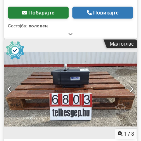
Побарајте
Повикајте
Состојба:
половен
,
Мал оглас
1
/
8