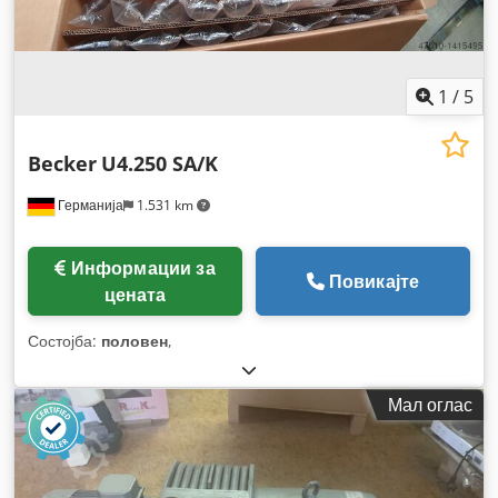
1
/
5
Becker
U4.250 SA/K
Германија
1.531 km
Информации за
Повикајте
цената
Состојба:
половен
,
Мал оглас