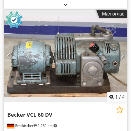
Мал оглас
1
/
4
Becker
VCL 60 DV
Emskirchen
1.231 km