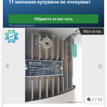
11 милиони купувачи
ве очекуваат
Објавете оглас сега
*по оглас/месечно
Мал оглас
1
/
12