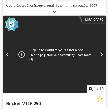
Состојба:
добра (користена)
, Година на изградба:
2007
,
Мал оглас
1
/
10
Becker
VTLF 250