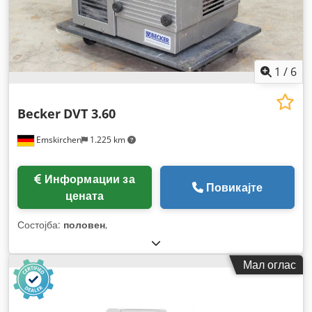
1
/
6
Becker
DVT 3.60
Emskirchen
1.225 km
Информации за
Повикајте
цената
Состојба:
половен
,
Мал оглас