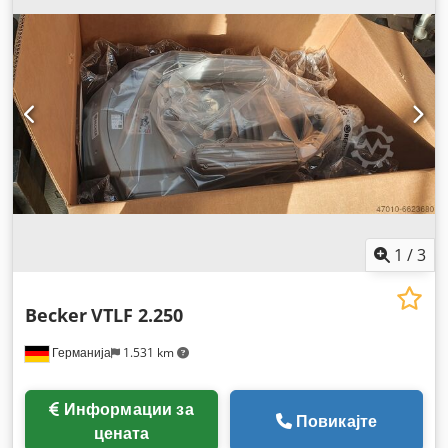
1
/
3
Becker
VTLF 2.250
Германија
1.531 km
Информации за
Повикајте
цената