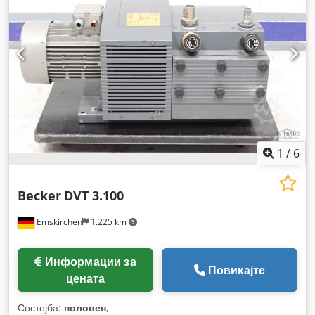
1
/
6
Becker
DVT 3.100
Emskirchen
1.225 km
Информации за
Повикајте
цената
Состојба:
половен
,