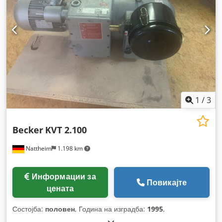
1
/
3
Becker
KVT 2.100
Nattheim
1.198 km
Информации за
Повикајте
цената
Состојба:
половен
, Година на изградба:
1995
,