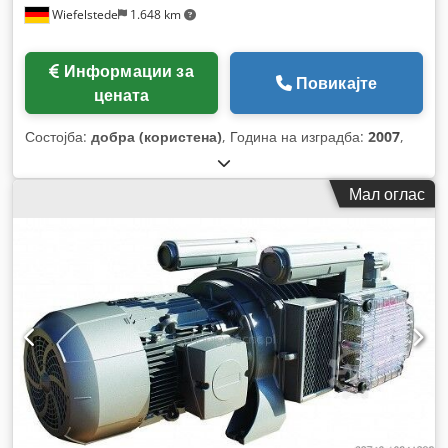
Wiefelstede
1.648 km
Информации за
Повикајте
цената
Состојба:
добра (користена)
, Година на изградба:
2007
,
Мал оглас