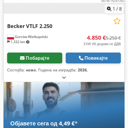
1
/
8
Becker
VTLF 2.250
4.850 €
Gorzów Wielkopolski
5.250 €
1.332 km
EXW VB додава се ДДВ
Побарајте
Повикајте
Состојба:
ново
, Година на изградба:
2026
,
Објавете сега од 4,49 €
*