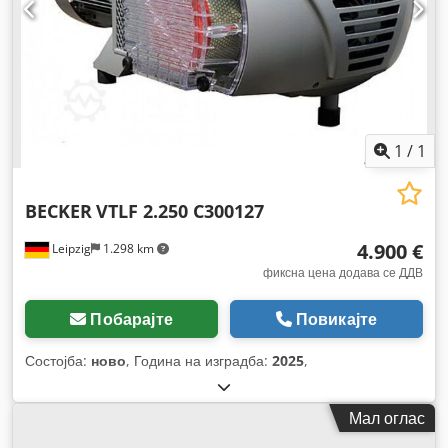
1
/
1
BECKER
VTLF 2.250 C300127
4.900 €
Leipzig
1.298 km
фиксна цена додава се ДДВ
Побарајте
Повикајте
Состојба:
ново
, Година на изградба:
2025
,
Мал оглас