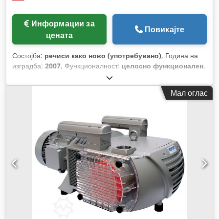
Информации за
Повикајте
цената
Состојба:
речиси како ново (употребувано)
, Година на
изградба:
2007
, Функционалност:
целосно функционален
,
број на машина/возило:
A 2176121
,
Мал оглас