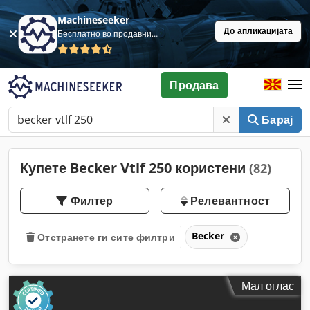
Machineseeker
До апликацијата
Бесплатно во продавница
Продава
Барај
Купете Becker Vtlf 250 користени
(82)
Филтер
Релевантност
Becker
Отстранете ги сите филтри
Мал оглас