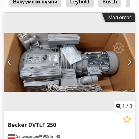
c
Вакуумски пумпи
Leybold
Busch
Вак
Мал оглас
1
/
3
Becker
DVTLF 250
Seitenstetten
908 km