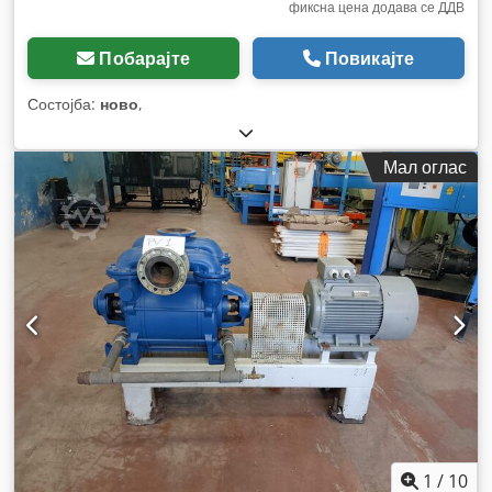
фиксна цена додава се ДДВ
Побарајте
Повикајте
Состојба:
ново
,
Мал оглас
1
/
10