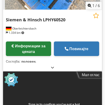
1
/
6
Siemen & Hinsch
LPHY60520
Oberleichtersbach
1.334 km
Информации за
Повикајте
цената
Состојба:
половен
,
Мал оглас