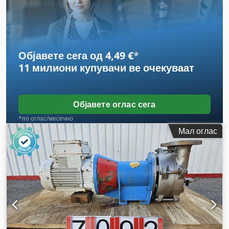
Објавете сега од 4,49 €
*
11 милиони купувачи
ве очекуваат
Објавете оглас сега
*по оглас/месечно
Мал оглас