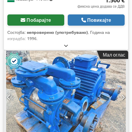
1.500 €
фиксна цена додава се ДДВ
Побарајте
Повикајте
Состојба:
непроверено (употребувано)
, Година на
изградба:
1996
,
Мал оглас