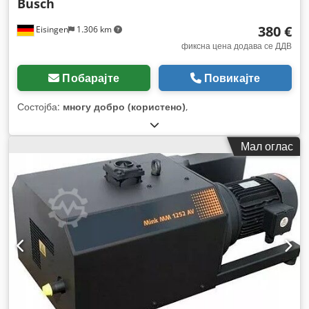
Busch
380 €
Eisingen
1.306 km
фиксна цена додава се ДДВ
Побарајте
Повикајте
Состојба:
многу добро (користено)
,
Мал оглас