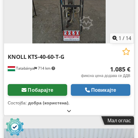
1
/
14
KNOLL
KTS-40-60-T-G
1.085 €
Tatabánya
714 km
фиксна цена додава се ДДВ
Побарајте
Повикајте
Состојба:
добра (користена)
,
Мал оглас