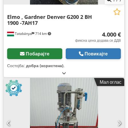
Elmo , Gardner Denver
G200 2 BH
1900 -7AH17
4.000 €
Tatabánya
714 km
фиксна цена додава се ДДВ
Побарајте
Повикајте
Состојба:
добра (користена)
,
Мал оглас