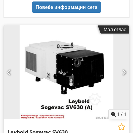
Повеќе информации сега
Мал оглас
1
/
1
Leybold
Sogevac SV630