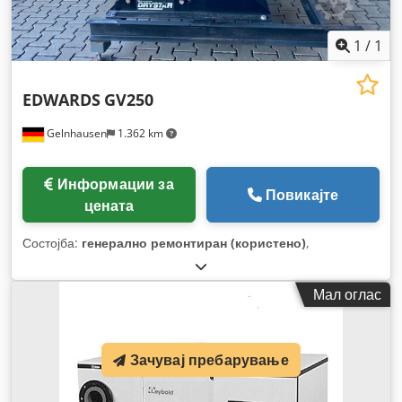
1
/
1
EDWARDS
GV250
Gelnhausen
1.362 km
Информации за
Повикајте
цената
Состојба:
генерално ремонтиран (користено)
,
Мал оглас
Зачувај пребарување