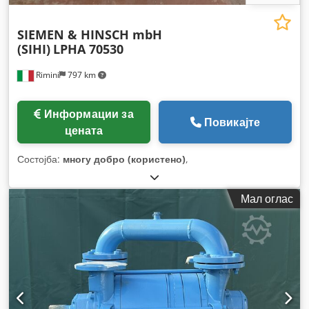
SIEMEN & HINSCH mbH
(SIHI)
LPHA 70530
Rimini
797 km
Информации за
Повикајте
цената
Состојба:
многу добро (користено)
,
Мал оглас