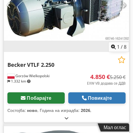
1
/
8
Becker
VTLF 2.250
4.850 €
Gorzów Wielkopolski
5.250 €
1.332 km
EXW VB додава се ДДВ
Побарајте
Повикајте
Состојба:
ново
, Година на изградба:
2026
,
Мал оглас