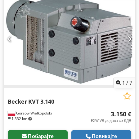
1
/
7
Becker
KVT 3.140
3.150 €
Gorzów Wielkopolski
1.332 km
EXW VB додава се ДДВ
Побарајте
Повикајте