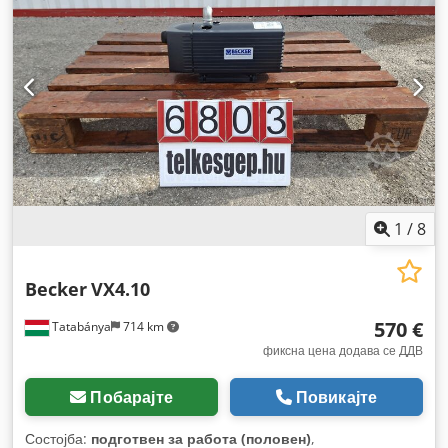
1
/
8
Becker
VX4.10
570 €
Tatabánya
714 km
фиксна цена додава се ДДВ
Побарајте
Повикајте
Состојба:
подготвен за работа (половен)
,