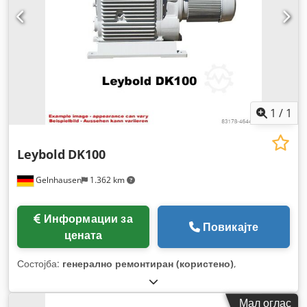
1
/
1
Leybold
DK100
Gelnhausen
1.362 km
Информации за
Повикајте
цената
Состојба:
генерално ремонтиран (користено)
,
Мал оглас