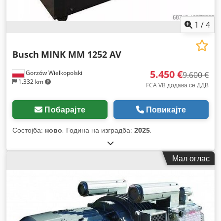
1
/
4
Busch
MINK MM 1252 AV
5.450 €
Gorzów Wielkopolski
9.600 €
1.332 km
FCA VB додава се ДДВ
Побарајте
Повикајте
Состојба:
ново
, Година на изградба:
2025
,
Мал оглас