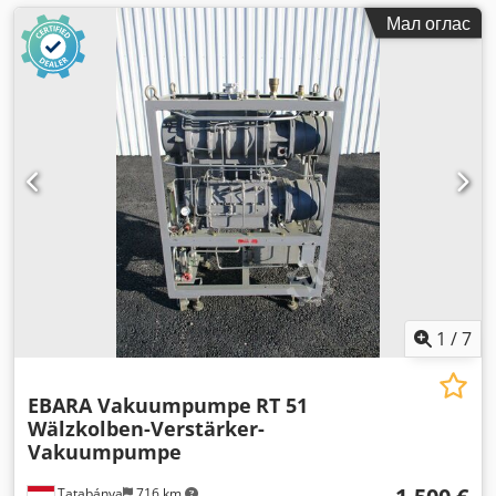
Мал оглас
1
/
7
EBARA Vakuumpumpe
RT 51
Wälzkolben-Verstärker-
Vakuumpumpe
Tatabánya
716 km