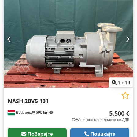
фреквенција:
50 Hz
, влезен струја:
42 A
, тип на влезен
струја:
трифазен
, тип на ладење:
вода
, максимална
брзина на вртење:
1.750 обр/мин
, времетраење на
гаранцијата:
3 месеци
, тип на заштита (IP код):
IP54
,
1
/
14
NASH
2BV5 131
5.500 €
Budapest
690 km
EXW фиксна цена додава се ДДВ
Побарајте
Повикајте