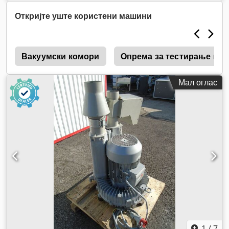
Откријте уште користени машини
m
Вакуумски комори
Опрема за тестирање на 
Мал оглас
1
/
7