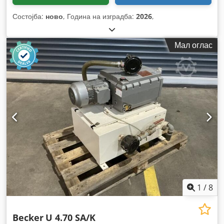
Состојба:
ново
, Година на изградба:
2026
,
Мал оглас
1
/
8
Becker
U 4.70 SA/K