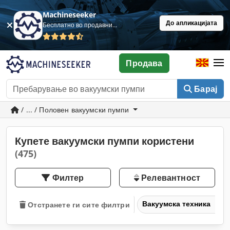
Machineseeker
До апликацијата
Бесплатно во продавница
Продава
Барај
/ ... / Половен вакуумски пумпи
Купете вакуумски пумпи користени
(475)
Филтер
Релевантност
Вакуумска техника
Отстранете ги сите филтри