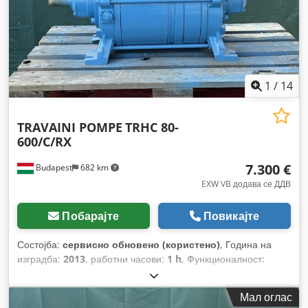
1
/
14
TRAVAINI POMPE
TRHC 80-
600/C/RX
7.300 €
Budapest
682 km
EXW VB додава се ДДВ
Побарајте
Повикајте
Состојба:
сервисно обновено (користено)
, Година на
изградба:
2013
, работни часови:
1 h
, Функционалност:
целосно функционален
, број на машина/возило:
SR1477
,
вкупна тежина:
385 кг
, волуменски проток:
650 m³/ч
,
Мал оглас
работен притисок:
40 греда
, влезен напон:
400 V
, влезна