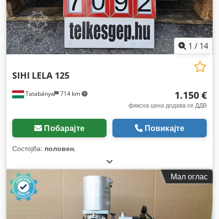
1
/
14
SIHI
LELA 125
1.150 €
Tatabánya
714 km
фиксна цена додава се ДДВ
Побарајте
Повикајте
Состојба:
половен
,
Мал оглас