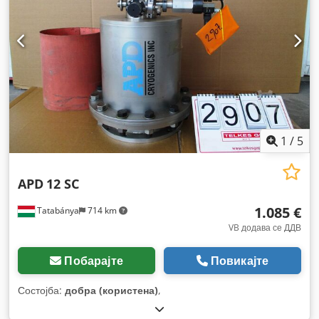
1
/
5
APD
12 SC
1.085 €
Tatabánya
714 km
VB додава се ДДВ
Побарајте
Повикајте
Состојба:
добра (користена)
,