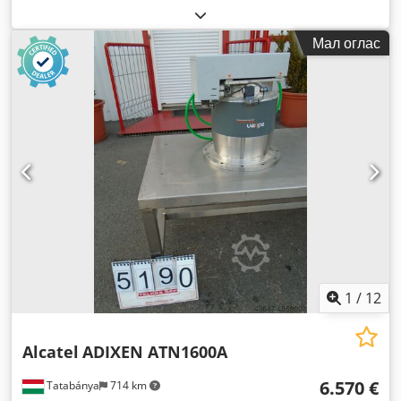
Мал оглас
1
/
12
Alcatel
ADIXEN ATN1600A
6.570 €
Tatabánya
714 km