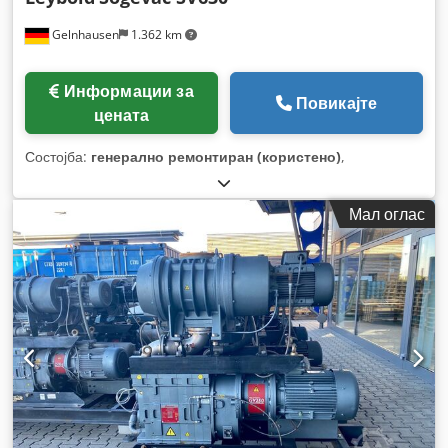
Gelnhausen
1.362 km
Информации за
Повикајте
цената
Состојба:
генерално ремонтиран (користено)
,
Мал оглас