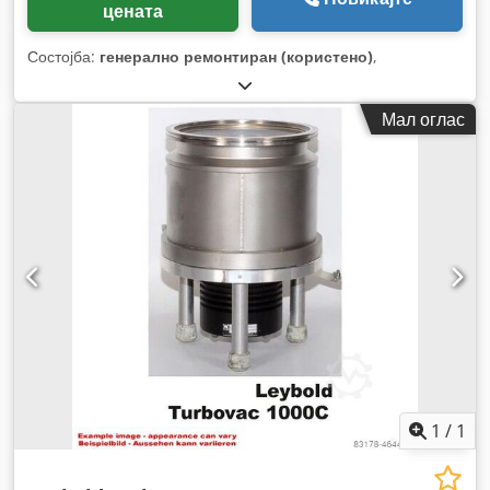
цената
Состојба:
генерално ремонтиран (користено)
,
Мал оглас
1
/
1