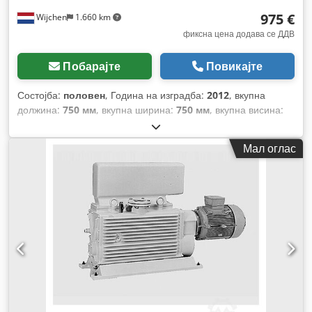
975 €
Wijchen
1.660 km
фиксна цена додава се ДДВ
Побарајте
Повикајте
Состојба:
половен
, Година на изградба:
2012
, вкупна
должина:
750 мм
, вкупна ширина:
750 мм
, вкупна висина:
950 мм
,
Мал оглас