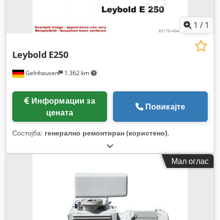
1
/
1
Leybold
E250
Gelnhausen
1.362 km
Информации за
Повикајте
цената
Состојба:
генерално ремонтиран (користено)
,
Мал оглас