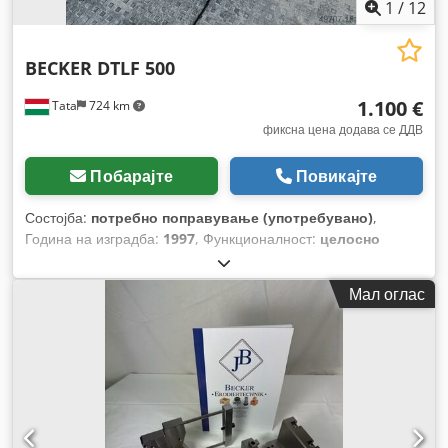
1
/
12
BECKER DTLF 500
1.100 €
Tata
724 km
фиксна цена додава се ДДВ
Побарајте
Повикајте
Состојба:
потребно поправување (употребувано)
,
Година на изградба:
1997
, Функционалност:
целосно
функционален
, моќ:
18 kW (24,47 коњски сили)
, тип на
ладење:
воздух
,
Мал оглас