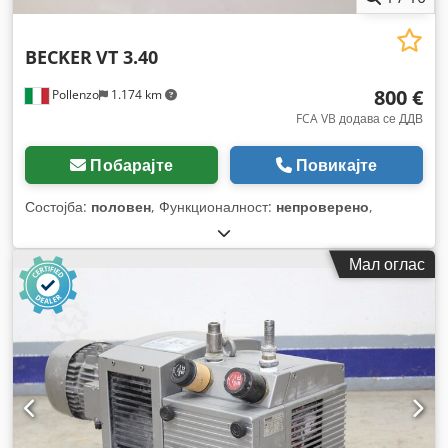
BECKER
VT 3.40
800 €
Pollenzo
1.174 km
FCA VB додава се ДДВ
Побарајте
Повикајте
Состојба:
половен
, Функционалност:
непроверено
,
Мал оглас