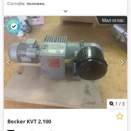
Состојба:
половен
,
Мал оглас
1
/
3
Becker
KVT 2.100