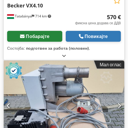
Becker
VX4.10
570 €
Tatabánya
714 km
фиксна цена додава се ДДВ
Побарајте
Повикајте
Состојба:
подготвен за работа (половен)
,
Мал оглас