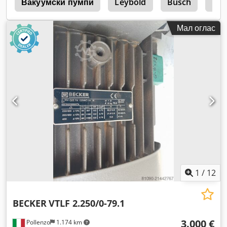
1
Вакуумски пумпи
Leybold
Busch
Вак
Мал оглас
1
/
12
BECKER
VTLF 2.250/0-79.1
3.000 €
Pollenzo
1.174 km