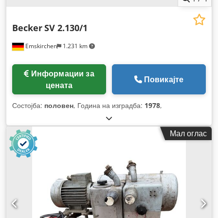
Becker
SV 2.130/1
Emskirchen
1.231 km
Информации за
Повикајте
цената
Состојба:
половен
, Година на изградба:
1978
,
Мал оглас