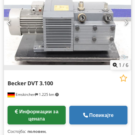
1
/
6
Becker
DVT 3.100
Emskirchen
1.225 km
Информации за
Повикајте
цената
Состојба:
половен
,