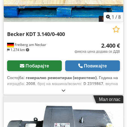
1
/
8
Becker
KDT 3.140/0-400
2.400 €
Freiberg am Neckar
1.274 km
фиксна цена додава се ДДВ
Побарајте
Повикајте
Состојба:
генерално ремонтиран (користено)
, Година на
изградба:
2008
, број на машина/возило:
D 2319867
, вкупна
тежина:
176 кг
, вкупна должина:
930 мм
, вкупна ширина:
550 мм
, вкупна висина:
450 мм
, волуменски проток:
129
Мал оглас
m³/ч
, моќ:
6,7 kW (9,11 коњски сили)
, влезна
фреквенција:
50 Hz
, максимална брзина на вртење:
1.740
обр/мин
,