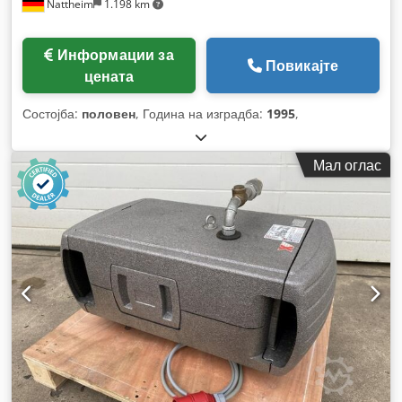
Nattheim
1.198 km
Информации за
Повикајте
цената
Состојба:
половен
, Година на изградба:
1995
,
Мал оглас