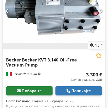
1
/
4
Becker
Becker KVT 3.140 Oil-Free
Vacuum Pump
3.300 €
Certaldo
906 km
EXW VB додава се ДДВ
Побарајте
Повикајте
Состојба:
ново
, Година на изградба:
2025
,
Функционалност:
целосно функционален
, вкупна тежина: