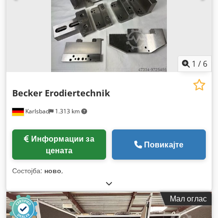
1
/
6
Becker Erodiertechnik
Karlsbad
1.313 km
Информации за
Повикајте
цената
Состојба:
ново
,
Мал оглас