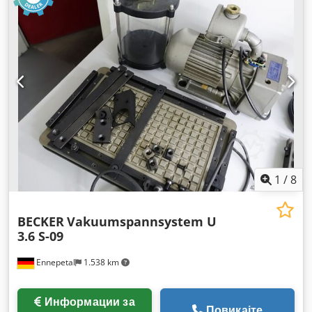
1
/
8
BECKER
Vakuumspannsystem U
3.6 S-09
Ennepetal
1.538 km
Информации за
Повикајте