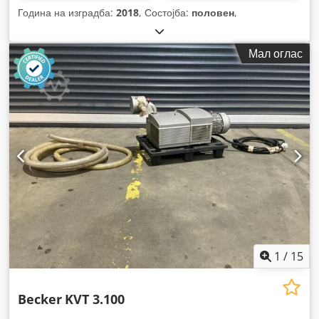
Година на изградба:
2018
, Состојба:
половен
,
Мал оглас
1
/
15
Becker
KVT 3.100