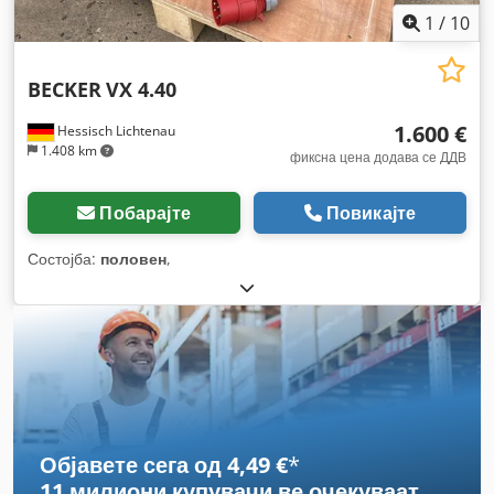
1
/
10
BECKER
VX 4.40
1.600 €
Hessisch Lichtenau
1.408 km
фиксна цена додава се ДДВ
Побарајте
Повикајте
Состојба:
половен
,
Објавете сега од 4,49 €
*
11 милиони купувачи
ве очекуваат