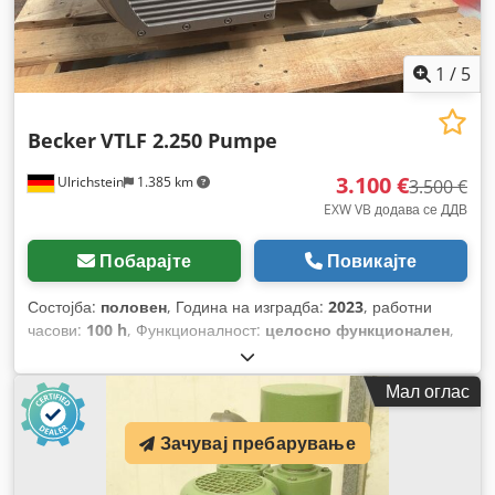
1
/
5
Becker
VTLF 2.250 Pumpe
3.100 €
Ulrichstein
1.385 km
3.500 €
EXW VB додава се ДДВ
Побарајте
Повикајте
Состојба:
половен
, Година на изградба:
2023
, работни
часови:
100 h
, Функционалност:
целосно функционален
,
вкупна тежина:
151 кг
, вкупна должина:
1.174 мм
, вкупна
ширина:
644 мм
, вкупна висина:
528 мм
, волуменски
Мал оглас
проток:
250 m³/ч
, моќ:
5,5 kW (7,48 коњски сили)
, тип на
ладење:
воздух
,
Зачувај пребарување