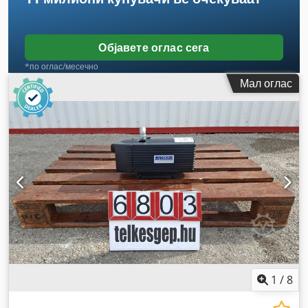
Објавете оглас сега
*по оглас/месечно
Мал оглас
1
/
8