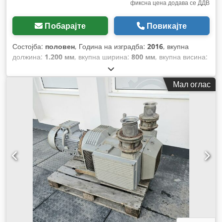
фиксна цена додава се ДДВ
Побарајте
Повикајте
Состојба:
половен
, Година на изградба:
2016
, вкупна
должина:
1.200 мм
, вкупна ширина:
800 мм
, вкупна висина:
1.400 мм
,
Мал оглас