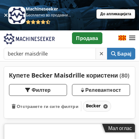
Machineseeker
До апликацијата
Бесплатно во продавница
Продава
Барај
Купете Becker Maisdrille користени
(80)
Филтер
Релевантност
Becker
Отстранете ги сите филтри
Мал оглас