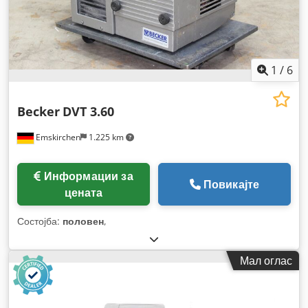
1
/
6
Becker
DVT 3.60
Emskirchen
1.225 km
Информации за
Повикајте
цената
Состојба:
половен
,
Мал оглас