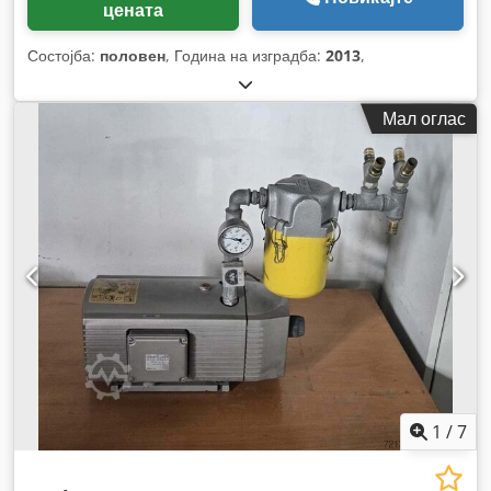
цената
Состојба:
половен
, Година на изградба:
2013
,
Мал оглас
1
/
7