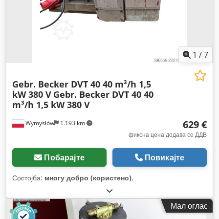
1
/
7
Gebr. Becker DVT 40 40 m³/h 1,5
kW 380 V
Gebr. Becker DVT 40 40
m³/h 1,5 kW 380 V
629 €
Wymysłów
1.193 km
фиксна цена додава се ДДВ
Побарајте
Повикајте
Состојба:
многу добро (користено)
,
Мал оглас