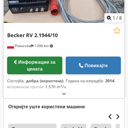
1
/
8
Becker
RV 2.1944/10
Piskorzów
1.096 km
Информации за
Повикајте
цената
Состојба:
добра (користена)
, Година на изградба:
2014
,
волуменски проток:
1.570 m³/ч
,
Откријте уште користени машини