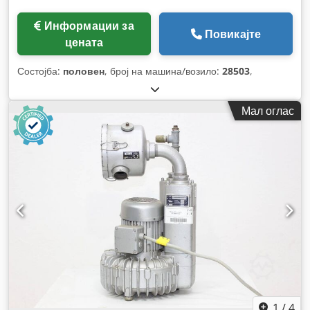
Информации за
Повикајте
цената
Состојба:
половен
, број на машина/возило:
28503
,
Мал оглас
1
/
4