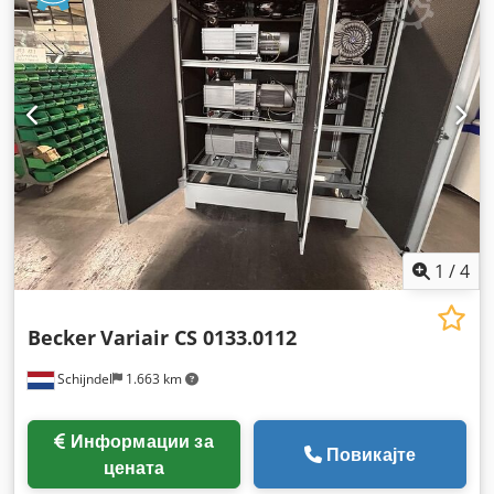
1
/
4
Becker
Variair CS 0133.0112
Schijndel
1.663 km
Информации за
Повикајте
цената