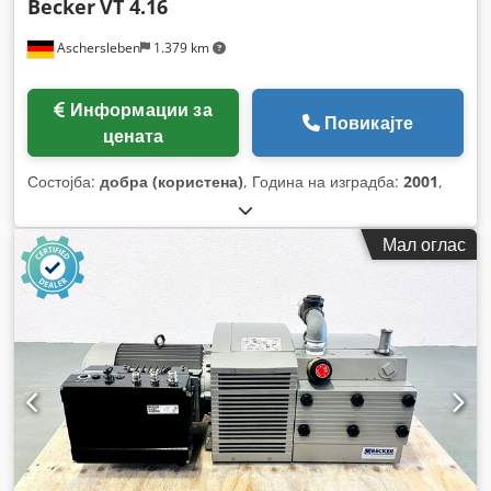
Becker
VT 4.16
Aschersleben
1.379 km
Информации за
Повикајте
цената
Состојба:
добра (користена)
, Година на изградба:
2001
,
Мал оглас