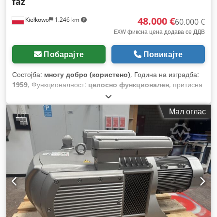
faz
48.000 €
Kiełkowo
1.246 km
60.000 €
EXW фиксна цена додава се ДДВ
Побарајте
Повикајте
Состојба:
многу добро (користено)
, Година на изградба:
1959
, Функционалност:
целосно функционален
, притисна
сила:
650 t
, од:
400 мм
, ширина на масата:
1.400 мм
,
должина на масата:
1.600 мм
, вкупна тежина:
90.000 кг
,
Мал оглас
работна височина:
1.600 мм
, Опрема:
безбедносна
светлосна завеса
,