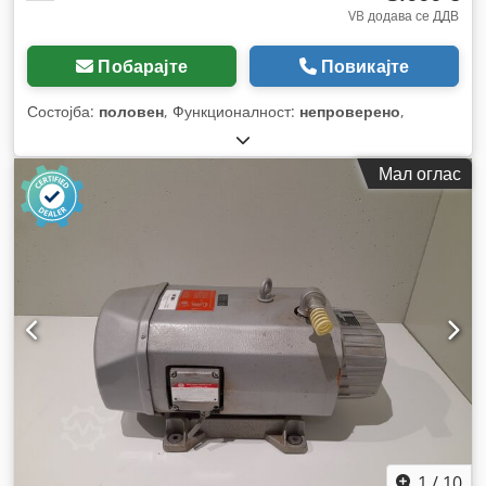
VB додава се ДДВ
Побарајте
Повикајте
Состојба:
половен
, Функционалност:
непроверено
,
Мал оглас
1
/
10