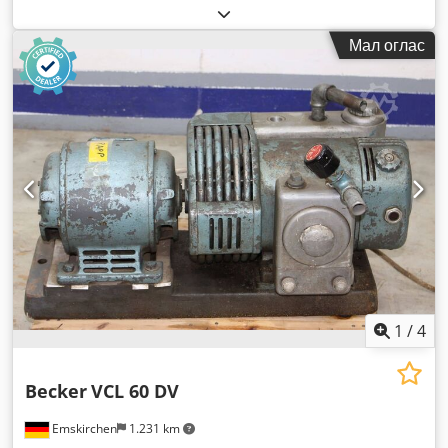
Мал оглас
1
/
4
Becker
VCL 60 DV
Emskirchen
1.231 km