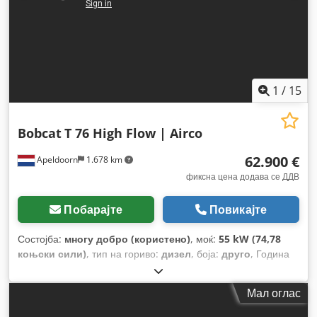
1
/
15
Bobcat
T 76 High Flow | Airco
62.900 €
Apeldoorn
1.678 km
фиксна цена додава се ДДВ
Побарајте
Повикајте
Состојба:
многу добро (користено)
, моќ:
55 kW (74,78
коњски сили)
, тип на гориво:
дизел
, боја:
друго
, Година
на изградба:
2024
, работни часови:
916 h
, Опрема:
клима
уред
,
Мал оглас