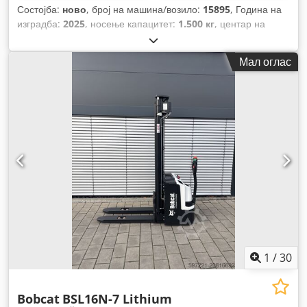
Состојба:
ново
, број на машина/возило:
15895
, Година на
изградба:
2025
, носење капацитет:
1.500 кг
, центар на
товарот:
600 мм
, тип на гориво:
електричен
, тип на јарбол:
друго
, градежна височина:
700 мм
, должина на вилушките:
Мал оглас
1.150 мм
, големина на предната гума:
, димензија на задна
гума:
, вкупна тежина:
150 кг
,
1
/
30
Bobcat
BSL16N-7 Lithium