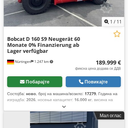
1
/
11
Bobcat
D 160 S9 Neugerät 60
Monate 0% Finanzierung ab
Lager verfügbar
189.999 €
Nürtingen
1.247 km
фиксна цена додава се ДДВ
Побарајте
Повикајте
Состојба:
ново
, број на машина/возило:
17279
, Година на
изградба:
2026
, носење капацитет:
16.000 кг
, висина на
подигнување:
4.000 мм
, слободно подигање:
1.480 мм
,
центар на товарот:
600 мм
, тип на гориво:
дизел
, тип на
Мал оглас
јарбол:
триплекс
, градежна височина:
3.030 мм
, должина
на вилушките:
2.400 мм
, големина на предната гума:
12.00-