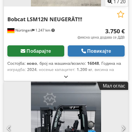
1
/
20
Bobcat
LSM12N NEUGERÄT!!!
3.750 €
Nürtingen
1.247 km
фиксна цена додава се ДДВ
Побарајте
Повикајте
Состојба:
ново
, број на машина/возило:
16048
, Година на
изградба:
2024
, носење капацитет:
1.200 кг
, висина на
подигнување:
3.200 мм
, центар на товарот:
600 мм
, тип на
гориво:
електричен
, тип на јарбол:
симплекс
, градежна
Мал оглас
височина:
2.080 мм
, напон на батеријата:
24 V
, должина на
вилушките:
1.150 мм
, вкупна тежина:
576 кг
,