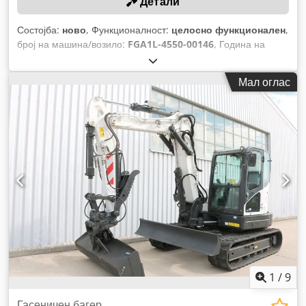
Детали
Состојба:
ново
, Функционалност:
целосно функционален
,
број на машина/возило:
FGA1L-4550-00146
, Година на
изградба:
2024
, носење капацитет:
2.000 кг
, висина на
подигнување:
4.730 мм
, слободно подигање:
1.475 мм
, тип
Мал оглас
на гориво:
гас
, должина на вилушките:
1.200 мм
,
1
/
9
Гасеничен багер