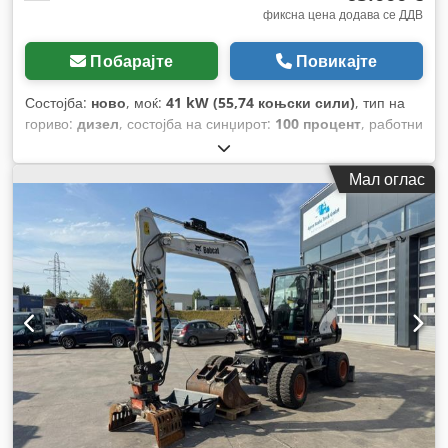
фиксна цена додава се ДДВ
Побарајте
Повикајте
Состојба:
ново
, моќ:
41 kW (55,74 коњски сили)
, тип на
гориво:
дизел
, состојба на синџирот:
100 процент
, работни
часови:
5 h
, Опрема:
гумирани гусеници
,
Мал оглас