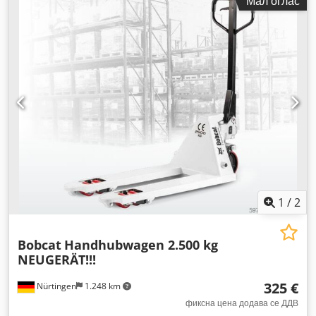
Мал оглас
1
/
2
Bobcat
Handhubwagen 2.500 kg
NEUGERÄT!!!
325 €
Nürtingen
1.248 km
фиксна цена додава се ДДВ