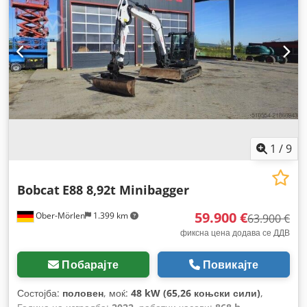
1
/
9
Bobcat
E88 8,92t Minibagger
59.900 €
Ober-Mörlen
1.399 km
63.900 €
фиксна цена додава се ДДВ
Побарајте
Повикајте
Состојба:
половен
, моќ:
48 kW (65,26 коњски сили)
,