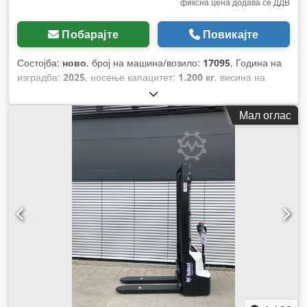
фиксна цена додава се ДДВ
Побарајте
Повикајте
Состојба:
ново
, број на машина/возило:
17095
, Година на
изградба:
2025
, носење капацитет:
1.200 кг
, висина на
подигнување:
2.900 мм
, центар на товарот:
600 мм
, тип на
гориво:
електричен
, тип на јарбол:
симплекс
, градежна
Мал оглас
височина:
1.970 мм
, напон на батеријата:
24 V
, должина на
вилушките:
1.150 мм
, вкупна тежина:
665 кг
,