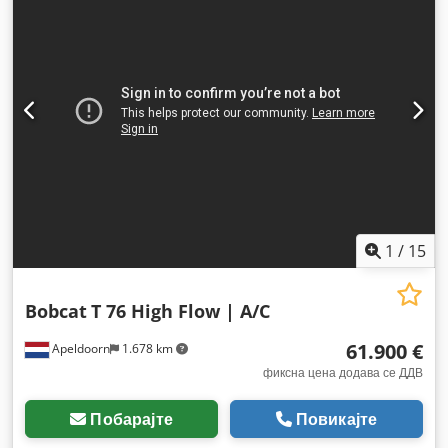
1
/
15
Bobcat
T 76 High Flow | A/C
61.900 €
Apeldoorn
1.678 km
фиксна цена додава се ДДВ
Побарајте
Повикајте