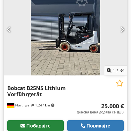
20 100%
, димензија на задна гума:
12.00-20 100%
, вкупна
тежина:
19.300 кг
, Опрема:
кабина
,
1
/
34
Bobcat
B25NS Lithium
Vorführgerät
25.000 €
Nürtingen
1.247 km
фиксна цена додава се ДДВ
Побарајте
Повикајте