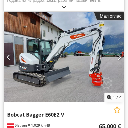
Година на изградба:
2022
, работни часови:
868 h
,
Мал оглас
1
/
4
Bobcat
Bagger E60E2 V
65.000 €
Sistrans
1.029 km