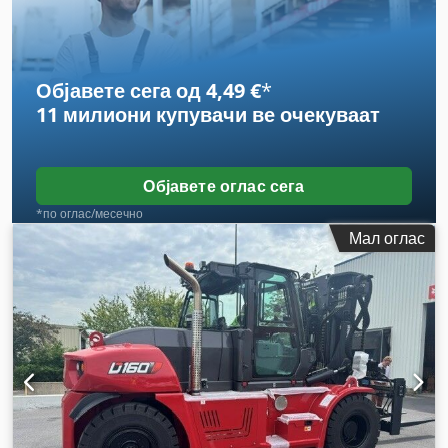
тежина:
576 кг
,
Објавете сега од 4,49 €
*
11 милиони купувачи
ве очекуваат
Објавете оглас сега
*по оглас/месечно
Мал оглас