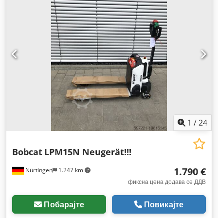
1
/
24
Bobcat
LPM15N Neugerät!!!
1.790 €
Nürtingen
1.247 km
фиксна цена додава се ДДВ
Побарајте
Повикајте