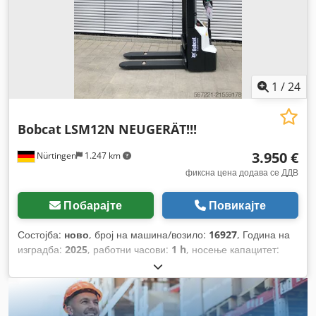
1
/
24
Bobcat
LSM12N NEUGERÄT!!!
3.950 €
Nürtingen
1.247 km
фиксна цена додава се ДДВ
Побарајте
Повикајте
Состојба:
ново
, број на машина/возило:
16927
, Година на
изградба:
2025
, работни часови:
1 h
, носење капацитет:
1.200 кг
, висина на подигнување:
3.620 мм
, центар на
товарот:
600 мм
, тип на гориво:
електричен
, тип на јарбол:
симплекс
, градежна височина:
2.280 мм
, напон на
батеријата:
24 V
, должина на вилушките:
1.150 мм
, вкупна