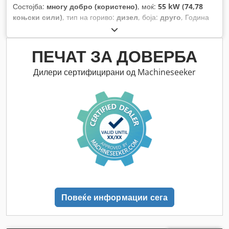
Состојба:
многу добро (користено)
, моќ:
55 kW (74,78
коњски сили)
, тип на гориво:
дизел
, боја:
друго
, Година
на изградба:
2024
, работни часови:
1.231 h
, Опрема:
клима уред
,
ПЕЧАТ ЗА ДОВЕРБА
Дилери сертифицирани од Machineseeker
Повеќе информации сега