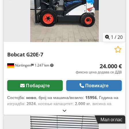
1
/
20
Bobcat
G20E-7
24.000 €
Nürtingen
1.247 km
фиксна цена додава се ДДВ
Побарајте
Повикајте
Состојба:
ново
, број на машина/возило:
15956
, Година на
изградба:
2024
, носење капацитет:
2.000 кг
, висина на
подигнување:
4.730 мм
, слободно подигање:
1.500 мм
,
центар на товарот:
500 мм
, тип на гориво:
електричен
, тип
Мал оглас
на јарбол:
триплекс
, градежна височина:
2.200 мм
,
должина на вилушките:
1.200 мм
,