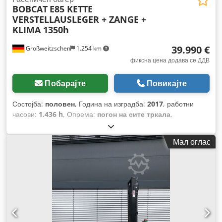
BOBCAT
E85 KETTE
VERSTELLAUSLEGER + ZANGE +
KLIMA 1350h
39.990 €
Großweitzschen
1.254 km
фиксна цена додава се ДДВ
Побарајте
Повикајте
Состојба:
половен
, Година на изградба:
2017
, работни
часови:
1.436 h
, Опрема:
погон на сите тркала
,
Мал оглас