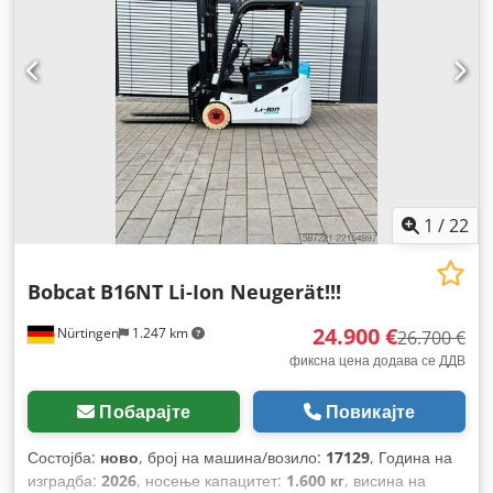
тежина:
3.790 кг
,
1
/
22
Bobcat
B16NT Li-Ion Neugerät!!!
24.900 €
Nürtingen
1.247 km
26.700 €
фиксна цена додава се ДДВ
Побарајте
Повикајте
Состојба:
ново
, број на машина/возило:
17129
, Година на
изградба:
2026
, носење капацитет:
1.600 кг
, висина на