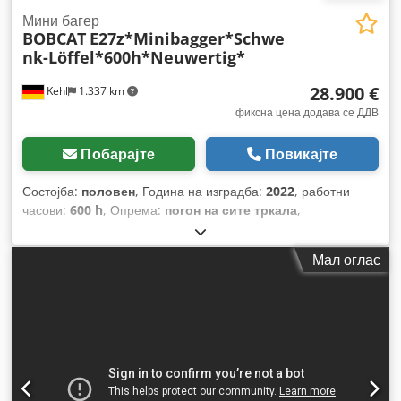
Мини багер
BOBCAT
E27z*Minibagger*Schwe
nk-Löffel*600h*Neuwertig*
28.900 €
Kehl
1.337 km
фиксна цена додава се ДДВ
Побарајте
Повикајте
Состојба:
половен
, Година на изградба:
2022
, работни
часови:
600 h
, Опрема:
погон на сите тркала
,
Мал оглас