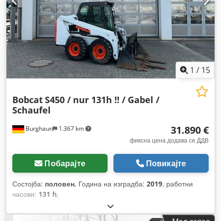
1
/
15
Bobcat
S450 / nur 131h !! / Gabel /
Schaufel
31.890 €
Burghaun
1.367 km
фиксна цена додава се ДДВ
Побарајте
Повикајте
Состојба:
половен
, Година на изградба:
2019
, работни
часови:
131 h
,