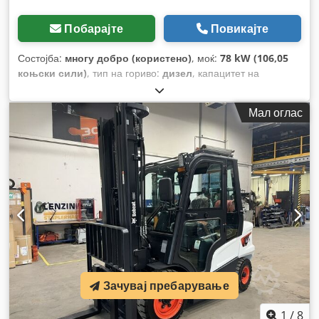
Побарајте
Повикајте
Состојба:
многу добро (користено)
, моќ:
78 kW (106,05
коњски сили)
, тип на гориво:
дизел
, капацитет на
резервоарот за гориво:
120 l
, боја:
друго
, висина на
подигнување:
3.350 мм
, Година на изградба:
2023
, работни
Мал оглас
часови:
1.168 h
, Опрема:
клима уред
,
Зачувај пребарување
1
/
8