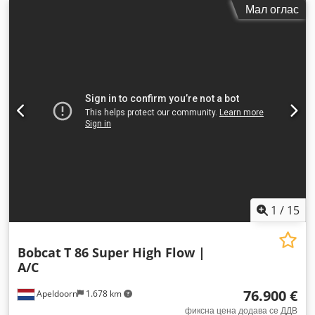
Мал оглас
1
/
15
Bobcat
T 86 Super High Flow |
A/C
76.900 €
Apeldoorn
1.678 km
фиксна цена додава се ДДВ