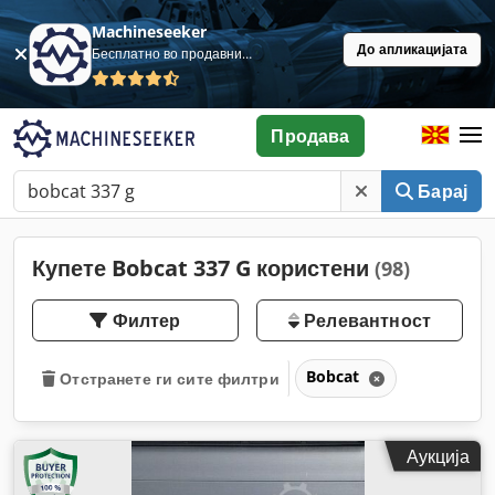
Machineseeker
До апликацијата
Бесплатно во продавница
Продава
Барај
Купете Bobcat 337 G користени
(98)
Филтер
Релевантност
Bobcat
Отстранете ги сите филтри
Аукција