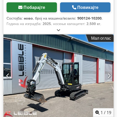
Побарајте
Повикајте
Состојба:
ново
, број на машина/возило:
900124-10200
,
Година на изградба:
2025
, носење капацитет:
2.500 кг
,
должина на вилушките:
1.150 мм
,
Мал оглас
1
/
19