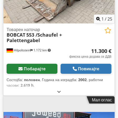
1
/
25
Товарен наточар
BOBCAT
553 /Schaufel +
Palettengabel
11.300 €
Hilpoltstein
1.172 km
фиксна цена додава се ДДВ
Побарајте
Повикајте
Состојба:
половен
, Година на изградба:
2002
, работни
часови:
2.619 h
,
Мал оглас