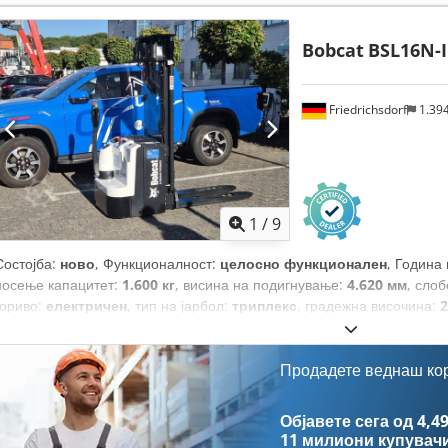
вкупна должина:
2.750 мм
, тип на погон:
Diesel
, градежна ширина:
1
Bobcat
BSL16N-I
Friedrichsdorf
1.39
1
/
9
Состојба:
ново
, Функционалност:
целосно функционален
, Година
носење капацитет:
1.600 кг
, висина на подигнување:
4.620 мм
, сло
гориво:
електричен
, тип на јарбол:
триплекс
, градежна височина:
2
мм
, празна тежина:
1.340 кг
, вкупна должина:
1.964 мм
, тип на пого
Продадете веднаш ко
Објавете сега од 4,49
11 милиони купувач