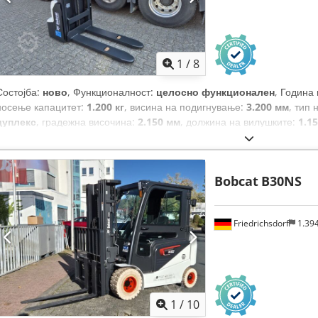
1
/
8
Состојба:
ново
, Функционалност:
целосно функционален
, Година
носење капацитет:
1.200 кг
, висина на подигнување:
3.200 мм
, тип 
дуплекс
, градежна височина:
2.150 мм
, должина на вилушките:
1.1
должина:
1.710 мм
, тип на погон:
Elektro
, градежна ширина:
800 м
Bobcat
B30NS
Friedrichsdorf
1.39
1
/
10