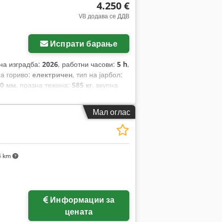
4.250 €
VB додава се ДДВ
Испрати барање
 на изградба:
2026
, работни часови:
5 h
,
на гориво:
електричен
, тип на јарбол:
50 мм
, празна тежина:
585 кг
, вкупна
м
,
Мал оглас
4 km
Информации за
цената