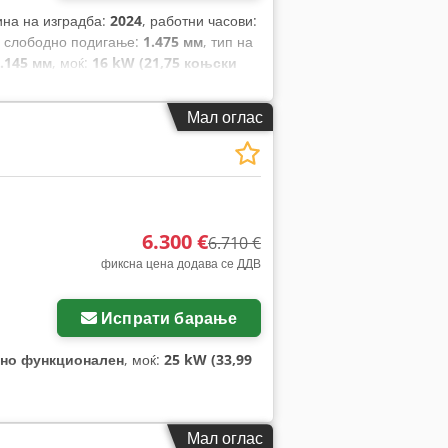
ина на изградба:
2024
, работни часови:
, слободно подигање:
1.475 мм
, тип на
.145 мм
, моќ:
16 kW (21,75 коњски
ушките:
1.200 мм
, празна тежина:
4.850
на:
1.244 мм
,
Мал оглас
6.300 €
6.710 €
фиксна цена додава се ДДВ
Испрати барање
но функционален
, моќ:
25 kW (33,99
Мал оглас