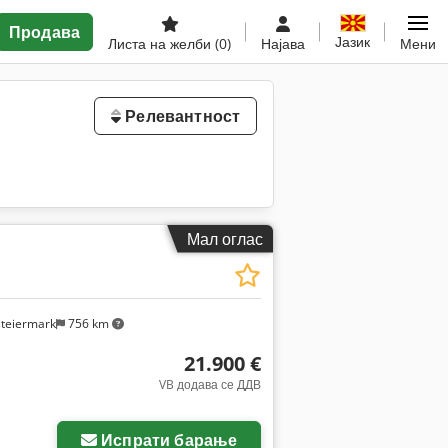
Продава
Јазик
Листа на желби
(0)
Најава
Мени
Релевантност
Мал оглас
steiermark
756 km
21.900 €
VB додава се ДДВ
Испрати барање