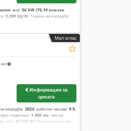
нален
, моќ:
56 kW (76,14 коњски
оќ:
2.200 kg/m
, Година на изградба:
и
,
Мал оглас
4 km
Информации за
цената
 на изградба:
2024
, работни часови:
9 h
,
бодно подигање:
1.400 мм
, тип на
мм
, моќ:
45 kW (61,18 коњски сили)
,
1.200 мм
, празна тежина:
4.850 кг
,