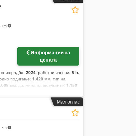
7
4 km
Информации за
цената
 на изградба:
2024
, работни часови:
5 h
,
бодно подигање:
1.420 мм
, тип на
.008 мм
, должина на вилушките:
1.150
н:
Elektro
, градежна ширина:
820 мм
,
Мал оглас
4 km