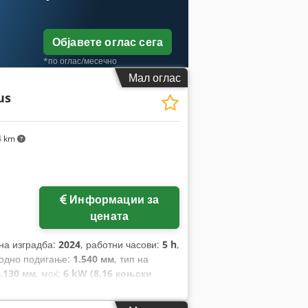
Објавете оглас сега
*по оглас/месечно
Мал оглас
us
4 km
Информации за
цената
 на изградба:
2024
, работни часови:
5 h
,
бодно подигање:
1.540 мм
, тип на
.130 мм
, моќ:
6 kW (8,16 коњски
ките:
1.200 мм
, празна тежина:
3.250
на:
1.090 мм
,