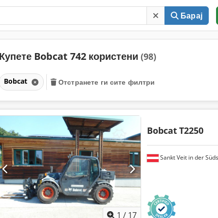
Барај
Купете Bobcat 742 користени
(98)
Bobcat
Отстранете ги сите филтри
Bobcat
T2250
Sankt Veit in der Süd
1
/
17