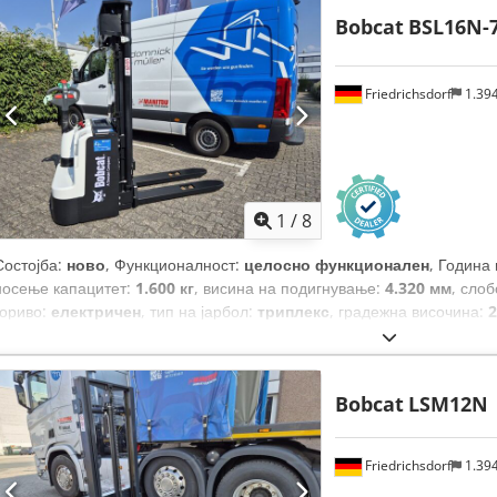
Bobcat
BSL16N-
Friedrichsdorf
1.39
1
/
8
Состојба:
ново
, Функционалност:
целосно функционален
, Година
носење капацитет:
1.600 кг
, висина на подигнување:
4.320 мм
, сло
гориво:
електричен
, тип на јарбол:
триплекс
, градежна височина:
2
мм
, празна тежина:
1.340 кг
, вкупна должина:
1.964 мм
, тип на пого
Bobcat
LSM12N
Friedrichsdorf
1.39