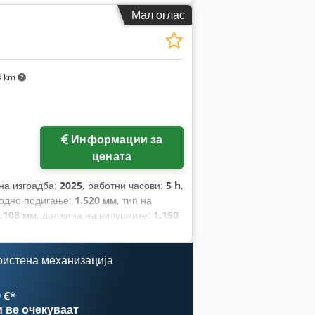
.290 мм
,
Мал оглас
4 km
Информации за
цената
 на изградба:
2025
, работни часови:
5 h
,
бодно подигање:
1.520 мм
, тип на
.108 мм
, должина на вилушките:
1.150
н:
Elektro
, градежна ширина:
820 мм
,
ристена механизација
 €
*
и
ве очекуваат