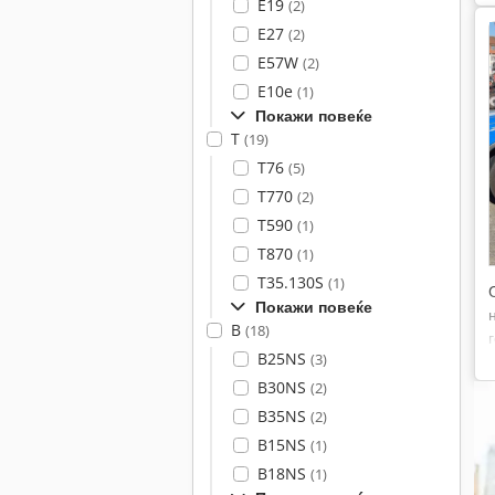
E19
(2)
E27
(2)
E57W
(2)
E10e
(1)
Покажи повеќе
T
(19)
T76
(5)
T770
(2)
T590
(1)
T870
(1)
T35.130S
(1)
Покажи повеќе
B
(18)
B25NS
(3)
B30NS
(2)
B35NS
(2)
B15NS
(1)
B18NS
(1)