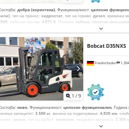
Состојба:
добра (користена)
, Функционалност:
целосно функцио
сили)
, тип на пренос:
хидростат
, тип на гориво:
дизел
, кревачка м
2008
, работни часови:
4.871 h
, Опрема:
кабина, палетни виљушк
Bobcat
D35NXS
Friedrichsdorf
1.39
1
/
9
Состојба:
ново
, Функционалност:
целосно функционален
, Година
носење капацитет:
3.500 кг
, висина на подигнување:
4.820 мм
, сло
гориво:
дизел
, тип на јарбол:
триплекс
, градежна височина:
2.350 
ширина на вилушкарската рамка:
1.190 мм
, должина на вилушките: