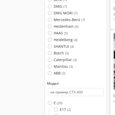
DMG
(7)
DMG MORI
(7)
Mercedes-Benz
(7)
Heidenhain
(6)
HAAS
(5)
Heidelberg
(4)
SHANTUI
(4)
Bosch
(3)
Caterpillar
(3)
Manitou
(3)
ABB
(2)
Модел:
E
(20)
E17
(2)