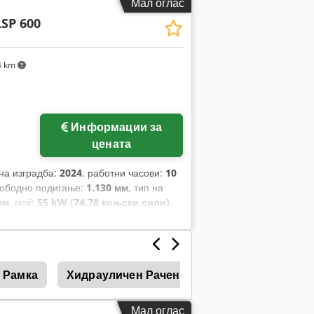
Мал оглас
LSP 600
4 km
Информации за
цената
 на изградба:
2024
, работни часови:
10
лободно подигање:
1.130 мм
, тип на
мм
, моќ:
55 kW (74,78 коњски сили)
,
1.200 мм
, празна тежина:
6.930 кг
,
.455 мм
,
 Рамка
Хидрауличен Рачен Вентил
Рачен Уда
Мал оглас