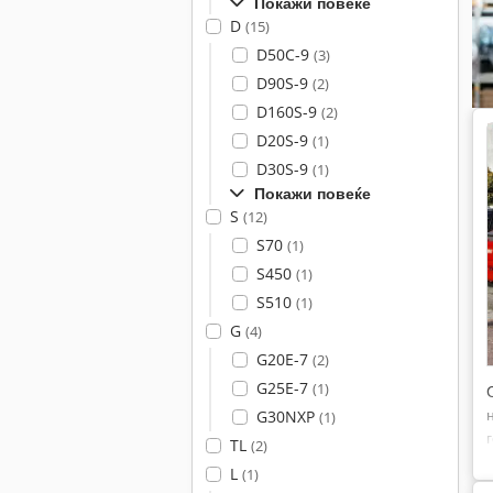
Покажи повеќе
D
(15)
D50C-9
(3)
D90S-9
(2)
D160S-9
(2)
D20S-9
(1)
D30S-9
(1)
Покажи повеќе
S
(12)
S70
(1)
S450
(1)
S510
(1)
G
(4)
G20E-7
(2)
G25E-7
(1)
G30NXP
(1)
TL
(2)
L
(1)