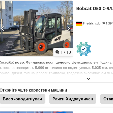
Bobcat
D50 C-9/
Friedrichsdorf
1.39
1
/
10
Состојба:
ново
, Функционалност:
целосно функционален
, Година
h
, носење капацитет:
5.000 кг
, висина на подигнување:
5.025 мм
, с
гориво:
дизел
, тип на јарбол:
триплекс
, градежна височина:
2.470 
ширина на вилушкарската рамка:
1.300 мм
, должина на вилушките:
вкупна должина:
3.300 мм
, тип на погон:
Diesel
, градежна ширина:
1
Откријте уште користени машини
Високоподигнувач
Рачен Хидрауличен
Стак