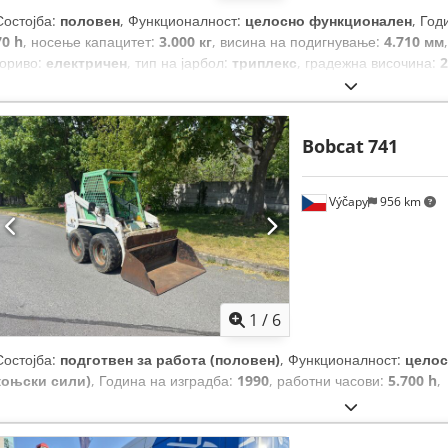
Состојба:
половен
, Функционалност:
целосно функционален
, Год
70 h
, носење капацитет:
3.000 кг
, висина на подигнување:
4.710 мм
гориво:
електричен
, тип на јарбол:
триплекс
, градежна височина:
2
сили)
, ширина на вилушкарската рамка:
1.116 мм
, должина на вил
кг
, вкупна должина:
2.520 мм
, тип на погон:
Elektro
, градежна шири
Bobcat
741
Výčapy
956 km
1
/
6
Состојба:
подготвен за работа (половен)
, Функционалност:
целос
коњски сили)
, Година на изградба:
1990
, работни часови:
5.700 h
,