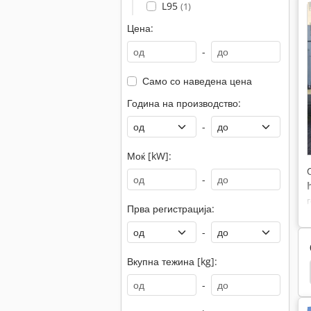
L95
(1)
Цена:
-
Само со наведена цена
Година на производство:
-
Моќ [kW]:
-
Прва регистрација:
-
Вкупна тежина [kg]:
 Подигнувач
Виљушка
Виљушкар Вилици
-