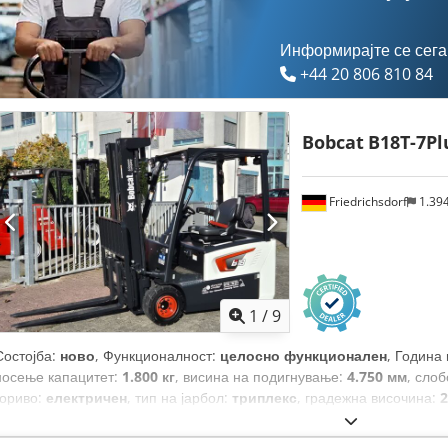
Информирајте се сега
+44 20 806 810 84
Bobcat
B18T-7Pl
Friedrichsdorf
1.39
1
/
9
Состојба:
ново
, Функционалност:
целосно функционален
, Година
носење капацитет:
1.800 кг
, висина на подигнување:
4.750 мм
, сло
гориво:
електричен
, тип на јарбол:
триплекс
, градежна височина:
2
сили)
, ширина на вилушкарската рамка:
902 мм
, должина на вилуш
кг
, вкупна должина:
1.991 мм
, тип на погон:
Elektro
, градежна шири