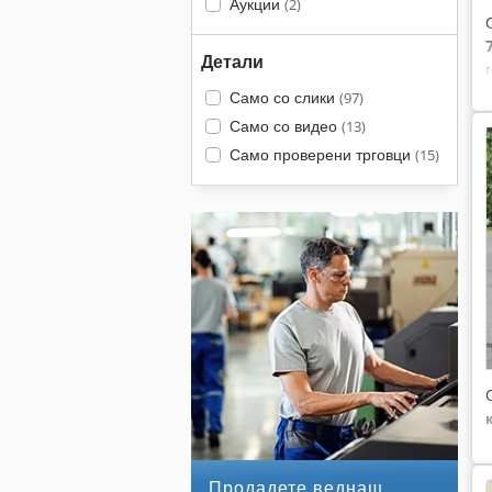
Аукции
(2)
Детали
Само со слики
(97)
Само со видео
(13)
Само проверени трговци
(15)
Продадете веднаш