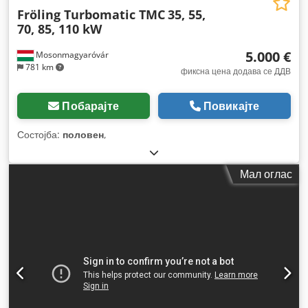
Fröling Turbomatic TMC
35, 55,
70, 85, 110 kW
5.000 €
Mosonmagyaróvár
781 km
фиксна цена додава се ДДВ
Побарајте
Повикајте
Состојба:
половен
,
Мал оглас