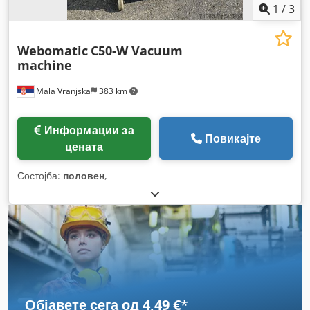
1
/
3
Webomatic
C50-W Vacuum
machine
Mala Vranjska
383 km
Информации за
Повикајте
цената
Состојба:
половен
,
Објавете сега од 4,49 €
*