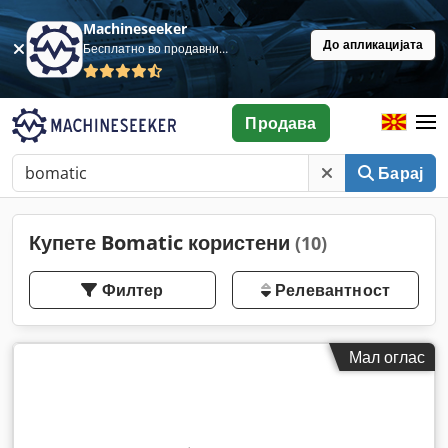
Machineseeker
До апликацијата
Бесплатно во продавница
Продава
Барај
Купете Bomatic користени
(10)
Филтер
Релевантност
Мал оглас