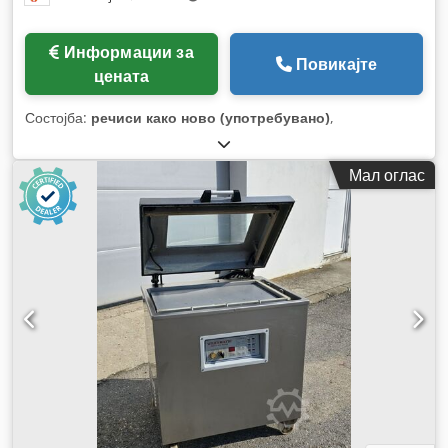
Информации за
Повикајте
цената
Состојба:
речиси како ново (употребувано)
,
Мал оглас