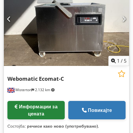
1
/
5
Webomatic
Ecomat-C
Misterton
2.132 km
Информации за
Повикајте
цената
Состојба:
речиси како ново (употребувано)
,