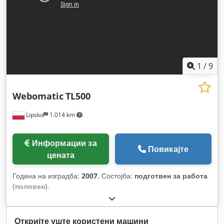
1
/
9
Webomatic
TL500
Lipsko
1.014 km
Информации за
Повикајте
цената
Година на изградба:
2007
, Состојба:
подготвен за работа
(половен)
,
Откријте уште користени машини