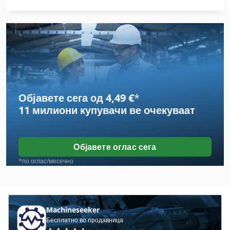
Bko
Bmg
Bumex
Gannomat
Објавете сега од 4,49 €
*
Ganomat
11 милиони купувачи
ве очекуваат
Hombak
Mebor
Објавете оглас сега
Olimpic
*по оглас/месечно
Omga
Rovema
Machineseeker
Бесплатно во продавница
Tbm