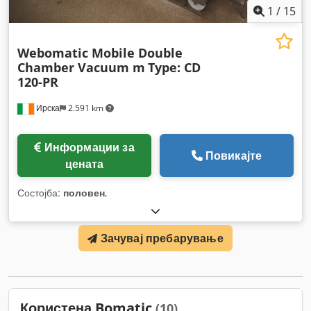
1
/
15
Webomatic Mobile Double
Chamber Vacuum m
Type: CD
120-PR
Ирска
2.591 km
Информации за
Повикајте
цената
Состојба:
половен
,
Зачувај пребарување
Користена Bomatic
(10)