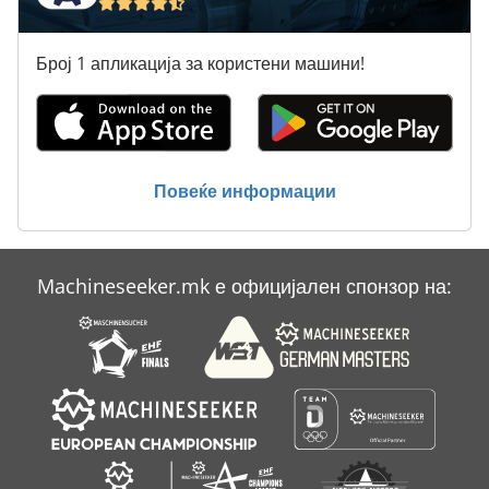
Балансирана Скала
Број 1 апликација за користени машини!
Боја Кабина
Дрво Пакување
Италија
Повеќе информации
Крај Обработка
Област
Machineseeker.mk е официјален спонзор на:
Приклучна Машина
Собир Машина