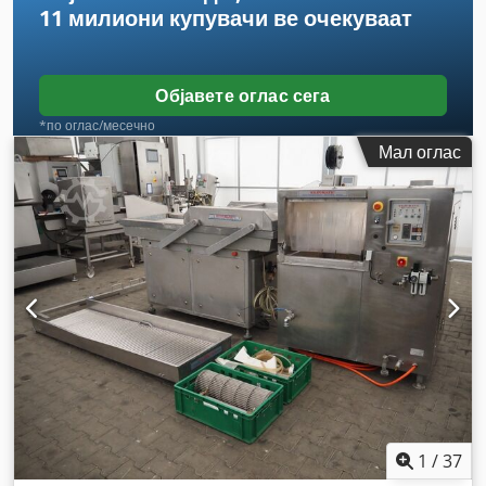
11 милиони купувачи
ве очекуваат
Објавете оглас сега
*по оглас/месечно
Мал оглас
1
/
37