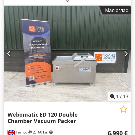
Мал оглас
1
/
13
Webomatic
ED 120 Double
Chamber Vacuum Packer
6.990 €
Tarnock
2.160 km