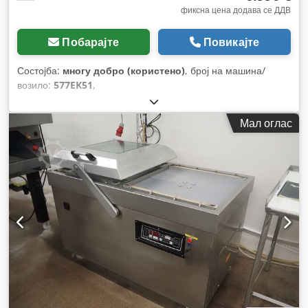
фиксна цена додава се ДДВ
Побарајте
Повикајте
Состојба:
многу добро (користено)
, број на машина/
возило:
577EK51
,
Мал оглас