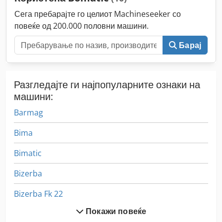
Сега пребарајте го целиот Machineseeker со
повеќе од 200.000 половни машини.
Барај
Разгледајте ги најпопуларните ознаки на
машини:
Barmag
Bima
Bimatic
Bizerba
Bizerba Fk 22
Покажи повеќе
Bizerba Glmi