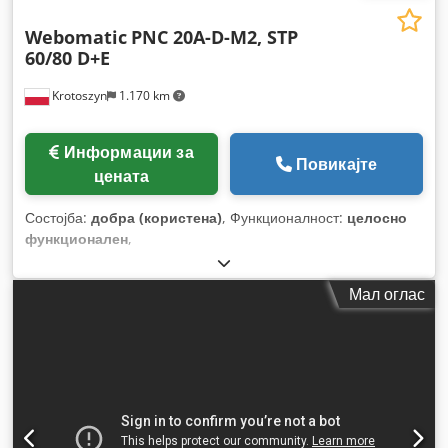
Webomatic
PNC 20A-D-M2, STP
60/80 D+E
Krotoszyn
1.170 km
Информации за
Повикајте
цената
Состојба:
добра (користена)
, Функционалност:
целосно
функционален
,
Мал оглас