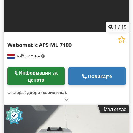
1
/
15
Webomatic
APS ML 7100
Urk
1.725 km
Информации за
Повикајте
цената
Состојба:
добра (користена)
,
Мал оглас