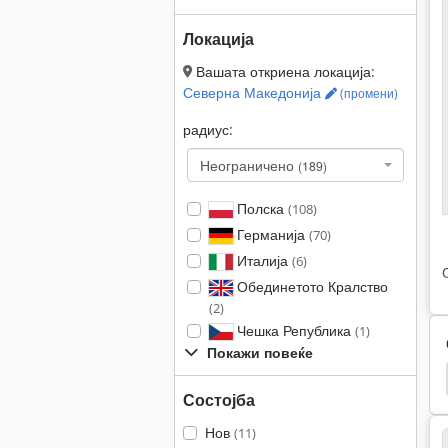
Локација
Вашата откриена локација:
Северна Македонија
(промени)
радиус:
Неограничено
(189)
Полска
(108)
Германија
(70)
Италија
(6)
Обединетото Кралство
(2)
Чешка Република
(1)
Покажи повеќе
 Струг
Цпу Дрво
Maka Masterwood Winner
Состојба
Нов
(11)