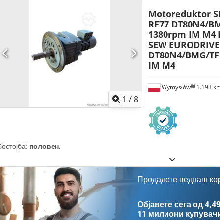
Motoreduktor 
RF77 DT80N4/BM
1380rpm IM M4
SEW EURODRIVE
DT80N4/BMG/TF
IM M4
Wymysłów
1.193 k
1
/
8
Состојба:
половен
,
Продадете веднаш ко
Објавете сега од 4,49
11 милиони купувач