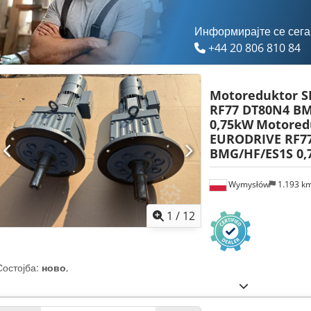
Информирајте се сега
+44 20 806 810 84
Motoreduktor 
RF77 DT80N4 BM
0,75kW
Motored
EURODRIVE RF7
BMG/HF/ES1S 0,
Wymysłów
1.193 k
1
/
12
Состојба:
ново
,