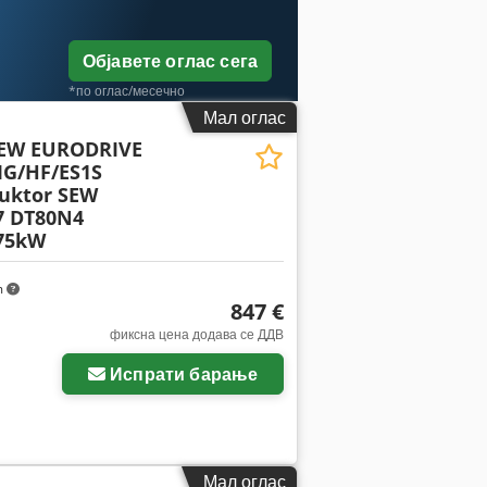
Објавете оглас сега
*по оглас/месечно
Мал оглас
SEW EURODRIVE
G/HF/ES1S
uktor SEW
7 DT80N4
75kW
m
847 €
фиксна цена додава се ДДВ
Испрати барање
Мал оглас