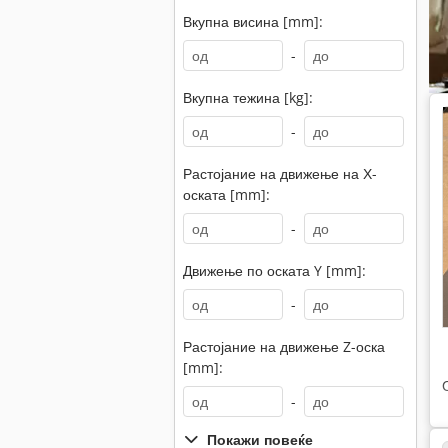
Вкупна висина [mm]:
-
Вкупна тежина [kg]:
-
Растојание на движење на Х-
оската [mm]:
-
Движење по оската Y [mm]:
-
Растојание на движење Z-оска
[mm]:
-
Покажи повеќе