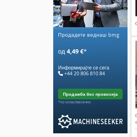
Продадете веднаш bmg
од
4,49 €
*
Информирајте се сега
+44 20 806 810 84
продажба без провизија
*по оглас/месечно