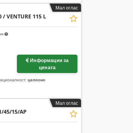
Мал оглас
 / VENTURE 115 L
km
Информации за
цената
нкционалност:
целосно
Мал оглас
/45/15/AP