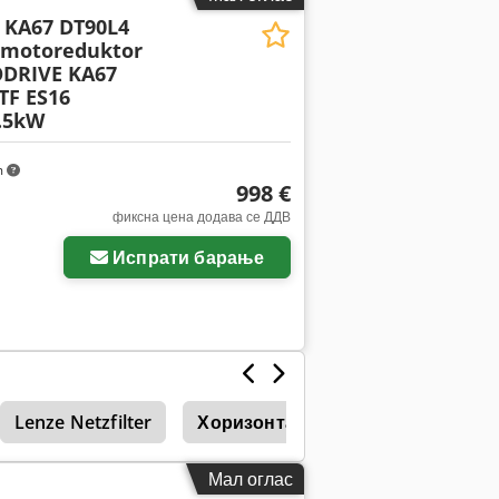
 KA67 DT90L4
 motoreduktor
DRIVE KA67
TF ES16
.5kW
m
998 €
фиксна цена додава се ДДВ
Испрати барање
Lenze Netzfilter
Хоризонтални обработувачки цен
Мал оглас