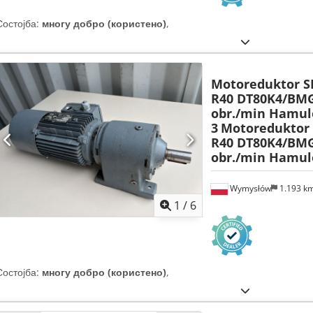
Состојба:
многу добро (користено)
,
Motoreduktor 
R40 DT80K4/BMG
obr./min Hamul
3
Motoreduktor
R40 DT80K4/BMG
obr./min Hamule
Wymysłów
1.193 k
1
/
6
Состојба:
многу добро (користено)
,