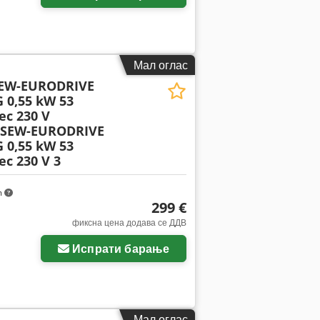
Мал оглас
SEW-EURODRIVE
 0,55 kW 53
ec 230 V
 SEW-EURODRIVE
 0,55 kW 53
c 230 V 3
m
299 €
фиксна цена додава се ДДВ
Испрати барање
Мал оглас