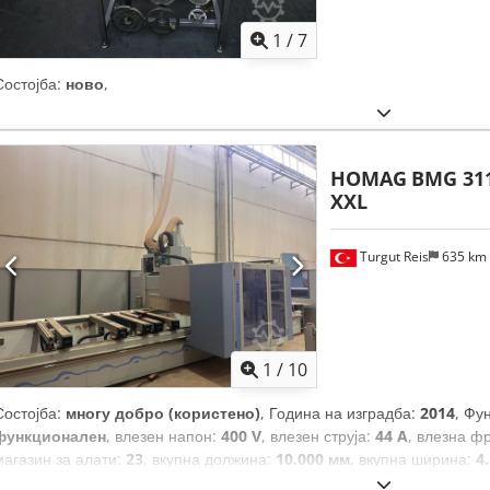
1
/
7
Состојба:
ново
,
HOMAG
BMG 31
XXL
Turgut Reis
635 km
1
/
10
Состојба:
многу добро (користено)
, Година на изградба:
2014
, Фу
функционален
, влезен напон:
400 V
, влезен струја:
44 A
, влезна ф
магазин за алати:
23
, вкупна должина:
10.000 мм
, вкупна ширина:
4
документација / прирачник
,