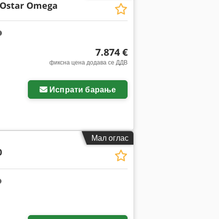
Ostar Omega
7.874 €
фиксна цена додава се ДДВ
Испрати барање
Мал оглас
0