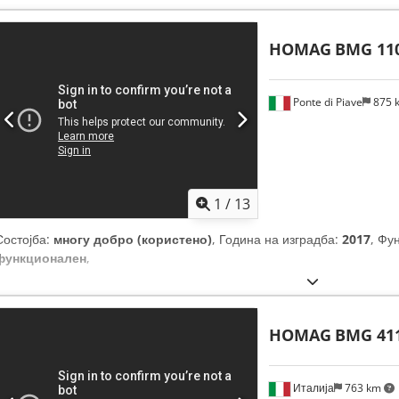
HOMAG
BMG 110
Ponte di Piave
875 
1
/
13
Состојба:
многу добро (користено)
, Година на изградба:
2017
, Фу
функционален
,
HOMAG
BMG 411
Италија
763 km