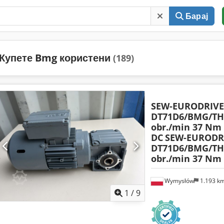
Барај
Купете Bmg користени
(189)
SEW-EURODRIVE
DT71D6/BMG/TH 
obr./min 37 Nm
DC
SEW-EURODR
DT71D6/BMG/TH 
obr./min 37 Nm
Wymysłów
1.193 k
1
/
9