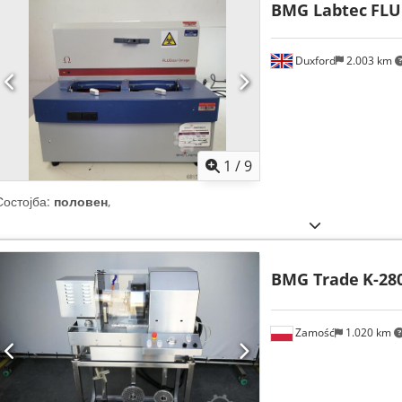
BMG Labtec
FLU
Duxford
2.003 km
1
/
9
Состојба:
половен
,
BMG Trade
K-28
Zamość
1.020 km