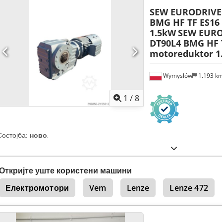
SEW EURODRIVE
BMG HF TF ES16
1.5kW
SEW EURO
DT90L4 BMG HF 
motoreduktor 1
Wymysłów
1.193 k
1
/
8
Состојба:
ново
,
Откријте уште користени машини
Електромотори
Vem
Lenze
Lenze 472