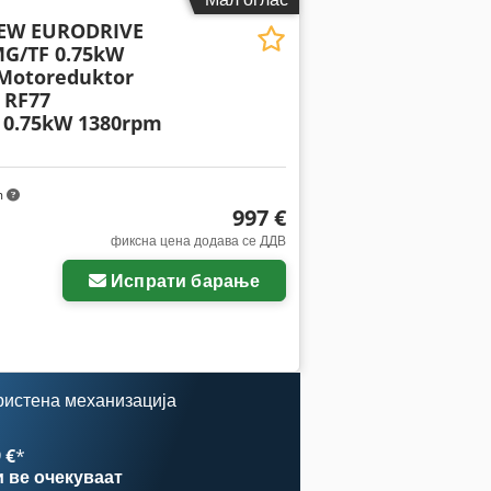
SEW EURODRIVE
G/TF 0.75kW
Motoreduktor
 RF77
 0.75kW 1380rpm
m
997 €
фиксна цена додава се ДДВ
Испрати барање
ристена механизација
 €
*
и
ве очекуваат