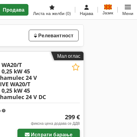
Продава
Јазик
Листа на желби
(0)
Најава
Мени
Релевантност
Мал оглас
 WA20/T
0,25 kW 45
 hamulec 24 V
IVE WA20/T
0,25 kW 45
 hamulec 24 V DC
m
299 €
фиксна цена додава се ДДВ
Испрати барање