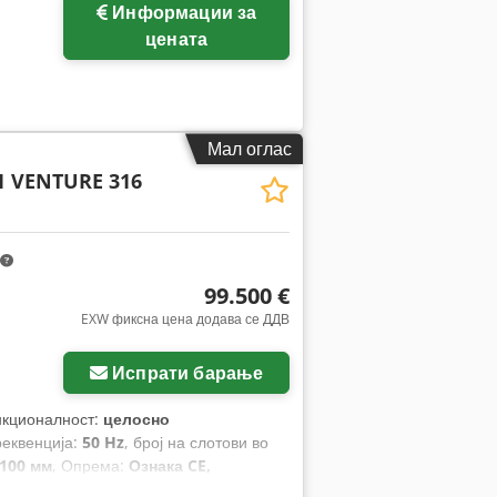
Информации за
цената
Мал оглас
1 VENTURE 316
99.500 €
EXW фиксна цена додава се ДДВ
Испрати барање
нкционалност:
целосно
реквенција:
50 Hz
, број на слотови во
.100 мм
, Опрема:
Ознака CE,