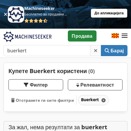
Machineseeker
До апликацијата
Бесплатно во продавница
Продава
Барај
Купете Buerkert користени
(0)
Филтер
Релевантност
Buerkert
Отстранете ги сите филтри
За жал, нема резултати за
buerkert