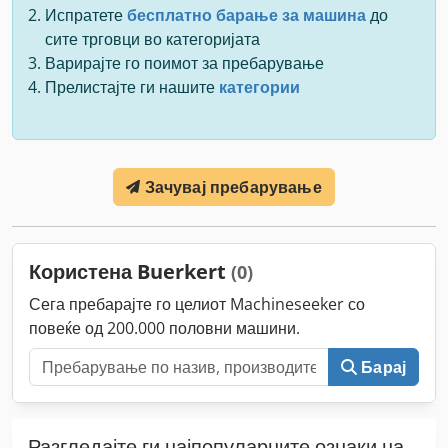
Испратете
бесплатно барање за машина
до
сите трговци во категоријата
Варирајте го поимот за пребарување
Прелистајте ги нашите
категории
Зачувај пребарување
Користена Buerkert
(0)
Сега пребарајте го целиот Machineseeker со
повеќе од 200.000 половни машини.
Барај
Разгледајте ги најпопуларните ознаки на