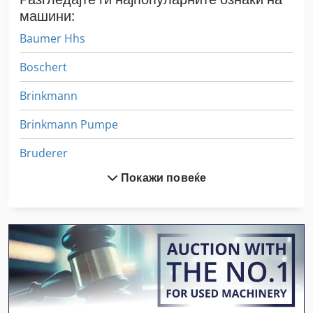
машини:
Baumer Hhs
Boschert
Brinkmann
Brinkmann Pumpe
Bruderer
Покажи повеќе
Bucher
Bucher Bu
Bucher Bu 200
Bucher M 200
Buerkle