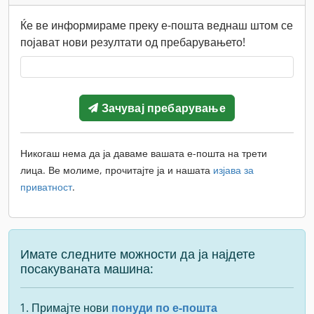
Ќе ве информираме преку е-пошта веднаш штом се
појават нови резултати од пребарувањето!
Зачувај пребарување
Никогаш нема да ја даваме вашата е-пошта на трети
лица. Ве молиме, прочитајте ја и нашата
изјава за
приватност
.
Имате следните можности да ја најдете
посакуваната машина:
Примајте нови
понуди по е-пошта