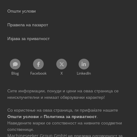
Општи услови
Правила на пазарот
Изјава за приватност
Blog
Facebook
X
LinkedIn
Сите информации, понуди и цени на оваа страница се
неисклучителни и немаат обврзувачки карактер!
Со користење на оваа страница, ги прифаќате нашите
Општи услови
и
Политика за приватност
.
Наведените марки се сопственост на нивните соодветни
сопственици.
Machineseeker Group GmbH не презема одговорност за