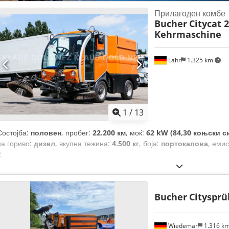
Прилагоден комбе
Bucher
Citycat 
Kehrmaschine
Lahr
1.325 km
1
/
13
Состојба:
половен
, пробег:
22.200 км
, моќ:
62 kW (84,30 коњски с
на гориво:
дизел
, вкупна тежина:
4.500 кг
, боја:
портокалова
, еми
2
,
Bucher
Citysprü
Wiedemar
1.316 k