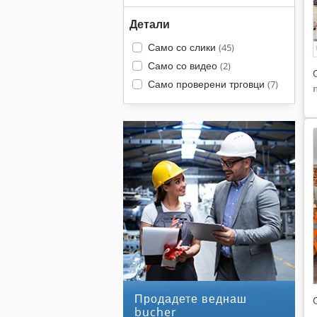
Детали
Само со слики
(45)
Само со видео
(2)
Само проверени трговци
(7)
Продадете веднаш
bucher