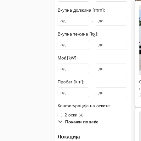
Вкупна должина [mm]:
-
Вкупна тежина [kg]:
-
Моќ [kW]:
-
Пробег [km]:
-
Конфигурација на оските:
2 оски
(4)
Покажи повеќе
Локација