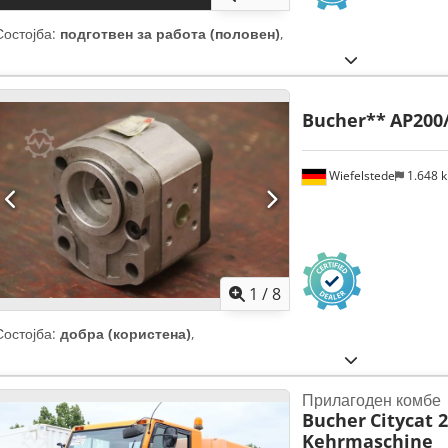
Состојба:
подготвен за работа (половен)
,
Bucher**
AP200/
Wiefelstede
1.648 
1
/
8
Состојба:
добра (користена)
,
Прилагоден комбе
Bucher
Citycat 
Kehrmaschine