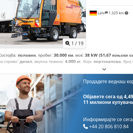
Lahr
1.325 km
1
/
19
Состојба:
половен
, пробег:
30.000 км
, моќ:
38 kW (51,67 коњски с
на гориво:
дизел
, вкупна тежина:
4.000 кг
, боја:
портокалова
, број
Продадете веднаш ко
Објавете сега од 4,49
11 милиони купувач
Информирајте се сега
+44 20 806 810 84