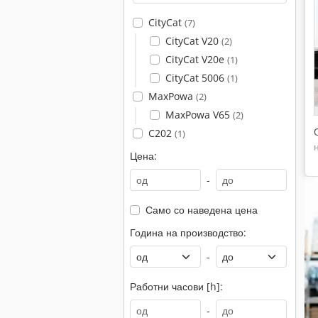
CityCat
(7)
CityCat V20
(2)
CityCat V20e
(1)
CityCat 5006
(1)
MaxPowa
(2)
MaxPowa V65
(2)
C202
(1)
Цена:
-
Само со наведена цена
Година на производство:
-
Работни часови [h]:
-