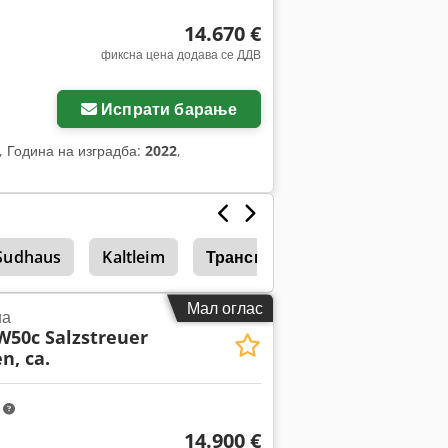
14.670 €
фиксна цена додава се ДДВ
Побарајте повеќе
слики
Испрати барање
, Година на изградба:
2022
,
Sudhaus
Kaltleim
Транспортери со специјални
Мал оглас
на
W50c Salzstreuer
n, ca.
m
14.900 €