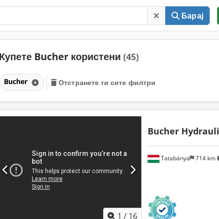
Барај
Купете Bucher користени
(45)
Bucher
Отстранете ги сите филтри
Bucher Hydrauli
Tatabánya
714 km
1
/
16