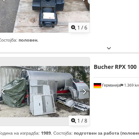
1
/
6
Состојба:
половен
,
Bucher
RPX 100
Германија
1.369 k
1
/
8
Година на изградба:
1989
, Состојба:
подготвен за работа (полове