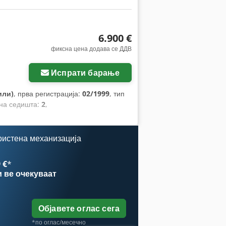
6.900 €
фиксна цена додава се ДДВ
Испрати барање
или)
, прва регистрација:
02/1999
, тип
 на седишта:
2
,
ристена механизација
 €
*
и
ве очекуваат
Објавете оглас сега
*по оглас/месечно