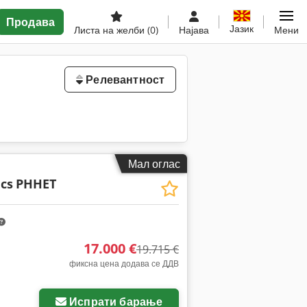
Продава
Јазик
Листа на желби
(0)
Најава
Мени
Релевантност
Мал оглас
cs
PHHET
17.000 €
19.715 €
фиксна цена додава се ДДВ
Испрати барање