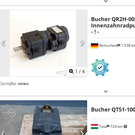
Bucher
QR2H-008
Innenzahnradp
- ! -
Remscheid
1.538 
1
/
4
Состојба:
ново
,
Bucher
QT51-100
Tata
724 km