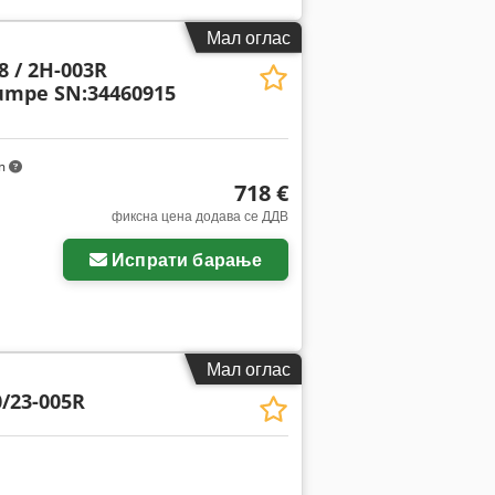
Мал оглас
 / 2H-003R
umpe SN:34460915
km
718 €
фиксна цена додава се ДДВ
Испрати барање
Мал оглас
/23-005R