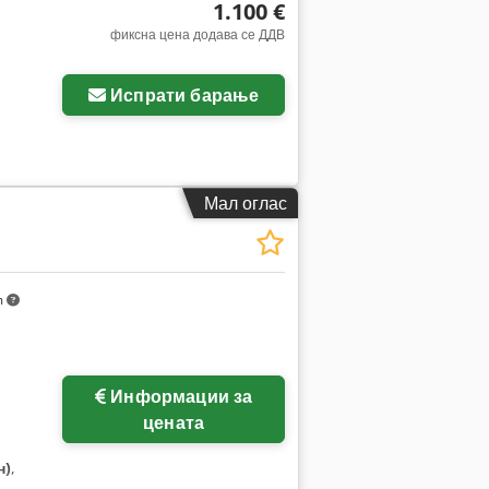
1.100 €
фиксна цена додава се ДДВ
Испрати барање
Мал оглас
m
Информации за
цената
н)
,