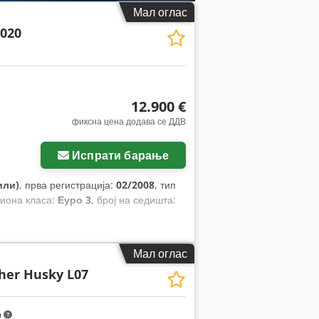
Мал оглас
2020
12.900 €
фиксна цена додава се ДДВ
Испрати барање
или)
, прва регистрација:
02/2008
, тип
сиона класа:
Еуро 3
, број на седишта:
Мал оглас
her Husky L07
m