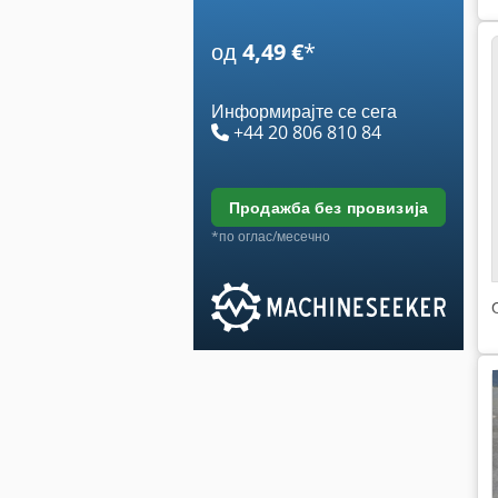
од
4,49 €
*
Информирајте се сега
+44 20 806 810 84
продажба без провизија
*по оглас/месечно