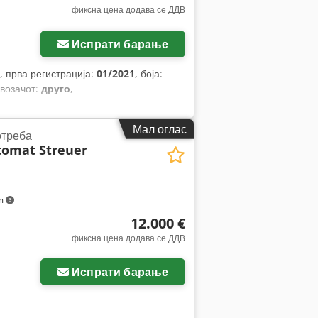
фиксна цена додава се ДДВ
Испрати барање
, прва регистрација:
01/2021
, боја:
 возачот:
друго
,
Мал оглас
отреба
tomat Streuer
km
12.000 €
фиксна цена додава се ДДВ
Испрати барање