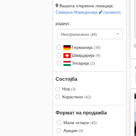
Вашата откриена локација:
Северна Македонија
(промени)
радиус:
Неограничено
(45)
Германија
(39)
Швајцарија
(4)
Унгарија
(2)
Вертикални Транспортери
Iveco
Unimog
Состојба
Нов
(3)
Користено
(42)
Формат на продажба
Мали огласи
(45)
Аукции
(0)