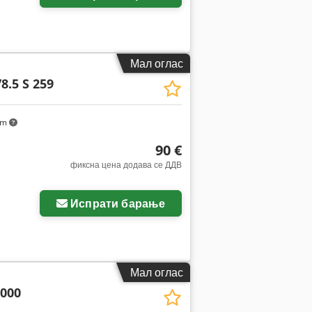
Мал оглас
8.5 S 259
km
90 €
фиксна цена додава се ДДВ
Испрати барање
Мал оглас
2000