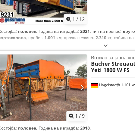
1
/
12
Состојба:
половен
, Година на изградба:
2021
, тип на пренос:
друго
портокалова
, пробег:
1.001 км
, празна тежина:
2.310 кг
, кабина на
Возило за јавна уп
Bucher
Streuau
Yeti 1800 W FS
Hagelstadt
1.101 
1
/
9
Состојба:
половен
, Година на изградба:
2018
,