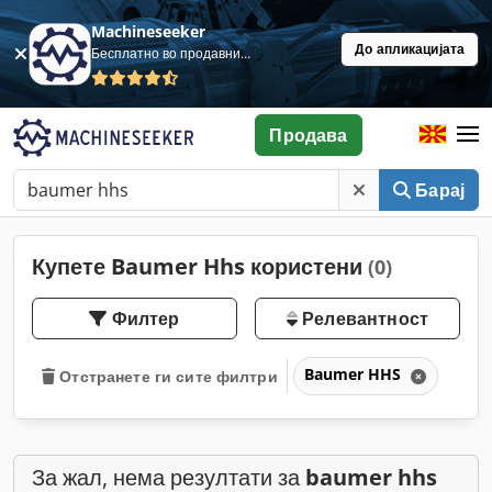
Machineseeker
До апликацијата
Бесплатно во продавница
Продава
Барај
Купете Baumer Hhs користени
(0)
Филтер
Релевантност
Baumer HHS
Отстранете ги сите филтри
За жал, нема резултати за
baumer hhs