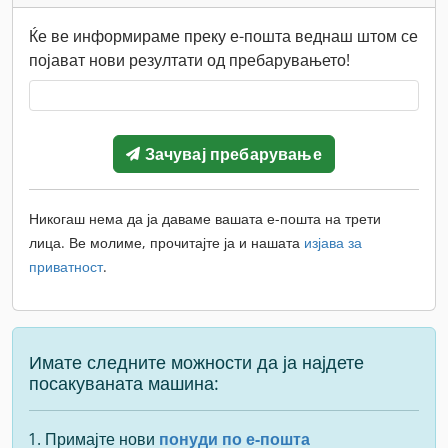
Ќе ве информираме преку е-пошта веднаш штом се
појават нови резултати од пребарувањето!
Зачувај пребарување
Никогаш нема да ја даваме вашата е-пошта на трети
лица. Ве молиме, прочитајте ја и нашата
изјава за
приватност
.
Имате следните можности да ја најдете
посакуваната машина:
Примајте нови
понуди по е-пошта