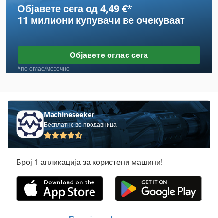
Објавете сега од 4,49 €
*
Hbm 480
11 милиони купувачи
ве очекуваат
Hbs
Hbs 470
Објавете оглас сега
Hhs
*по оглас/месечно
Kba
Mb Baeuerle
Machineseeker
Бесплатно во продавница
Sbb
Sbz
Број 1 апликација за користени машини!
Schaefer
Schelling Skb
Schleba