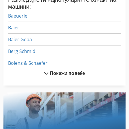
машини:
Baeuerle
Baier
Baier Geba
Berg Schmid
Bolenz & Schaefer
Покажи повеќе
Bremer Grubber
Erba
Haeberle
Hainbuch
Hbm