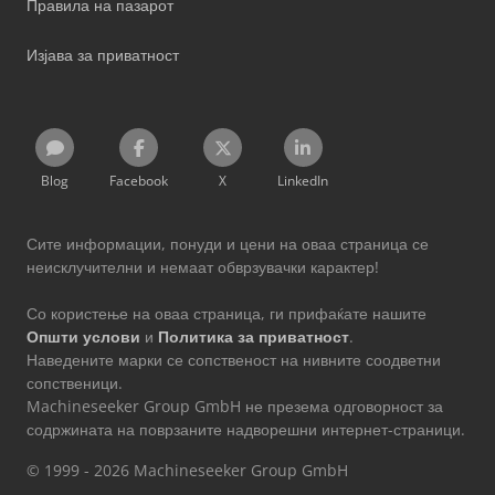
Правила на пазарот
Изјава за приватност
Blog
Facebook
X
LinkedIn
Сите информации, понуди и цени на оваа страница се
неисклучителни и немаат обврзувачки карактер!
Со користење на оваа страница, ги прифаќате нашите
Општи услови
и
Политика за приватност
.
Наведените марки се сопственост на нивните соодветни
сопственици.
Machineseeker Group GmbH не презема одговорност за
содржината на поврзаните надворешни интернет-страници.
© 1999 - 2026 Machineseeker Group GmbH