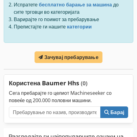
Испратете
бесплатно барање за машина
до
сите трговци во категоријата
Варирајте го поимот за пребарување
Прелистајте ги нашите
категории
Зачувај пребарување
Користена Baumer Hhs
(0)
Сега пребарајте го целиот Machineseeker со
повеќе од 200.000 половни машини.
Барај
Разгледајте ги најпопуларните ознаки на