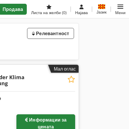
Продава
Јазик
Листа на желби
(0)
Најава
Мени
Релевантност
Мал оглас
der Klima
ung
Информации за
цената