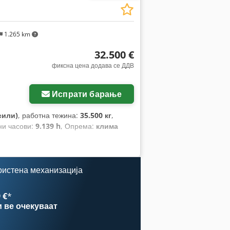
1.265 km
32.500 €
фиксна цена додава се ДДВ
Испрати барање
сили)
, работна тежина:
35.500 кг
,
ни часови:
9.139 h
, Опрема:
клима
ристена механизација
 €
*
и
ве очекуваат