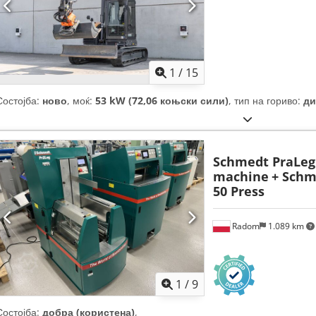
1
/
15
Состојба:
ново
, моќ:
53 kW (72,06 коњски сили)
, тип на гориво:
ди
Schmedt PraLeg 
machine
+ Schm
50 Press
Radom
1.089 km
1
/
9
Состојба:
добра (користена)
,