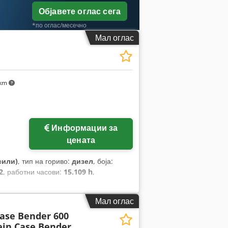
Објавете оглас сега
*по оглас/месечно
Мал оглас
 km
Информации за
цената
сили)
, тип на гориво:
дизел
, боја:
2
, работни часови:
15.109 h
,
Мал оглас
Case Bender 600
ein Case Bender