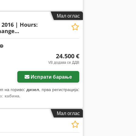
Мал оглас
: 2016 | Hours:
ange...
24.500 €
VB додава се ДДВ
Испрати барање
тип на гориво:
дизел
, прва регистрација:
а:
кабина
,
Мал оглас