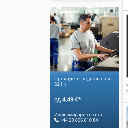
Продадете веднаш case
821 c
од
4,49 €
*
Информирајте се сега
+44 20 806 810 84