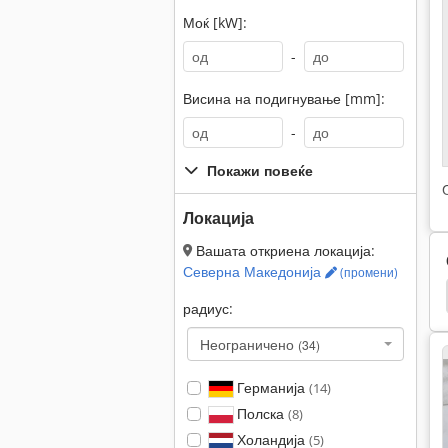
Моќ [kW]:
-
Висина на подигнување [mm]:
-
Покажи повеќе
Локација
Вашата откриена локација:
Северна Македонија
(промени)
Kubota Мини Багер
Мини Бод Притиснете
радиус:
Неограничено
(34)
Германија
(14)
Полска
(8)
Холандија
(5)