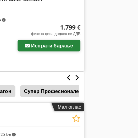
m
1.799 €
фиксна цена додава се ДДВ
Испрати барање
Вагон
Супер Професионален Товарен Натоварува
Мал оглас
725 km