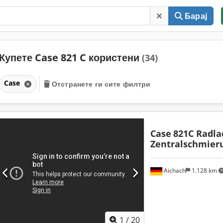
Барај
Купете Case 821 C користени
(34)
Case
Отстранете ги сите филтри
Case
821C Radla
Zentralschmier
Aichach
1.128 km
1
/
20