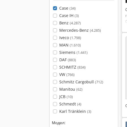
Case
(34)
Case IH
(3)
Benz
(4.287)
Mercedes-Benz
(4.285)
Iveco
(1.798)
MAN
(1.610)
Siemens
(1.441)
DAF
(883)
SCHMITZ
(834)
VW
(766)
Schmitz Cargobull
(712)
Manitou
(62)
JCB
(10)
Schmedt
(4)
Karl Tränklein
(3)
Модел: