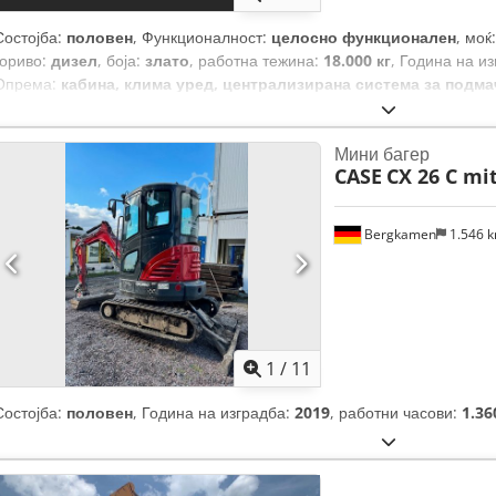
Состојба:
половен
, Функционалност:
целосно функционален
, моќ
гориво:
дизел
, боја:
злато
, работна тежина:
18.000 кг
, Година на и
Опрема:
кабина, клима уред, централизирана система за подм
Мини багер
CASE
CX 26 C mi
Bergkamen
1.546 
1
/
11
Состојба:
половен
, Година на изградба:
2019
, работни часови:
1.36