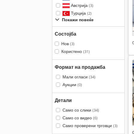
Австрија
(3)
Турција
(2)
Покажи повеќе
Состојба
Нов
(3)
Користено
(31)
Формат на продажба
Мали огласи
(34)
Аукции
(0)
Детали
Само со слики
(34)
Само со видео
(6)
Само проверени трговци
(3)