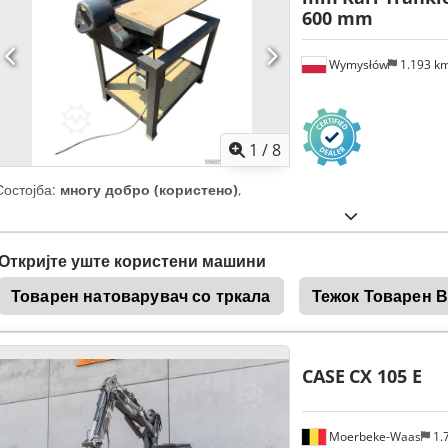
600 mm
Wymysłów
1.193 k
1
/
8
Состојба:
многу добро (користено)
,
Откријте уште користени машини
Товарен натоварувач со тркала
Тежок Товарен 
CASE
CX 105 E
Moerbeke-Waas
1.