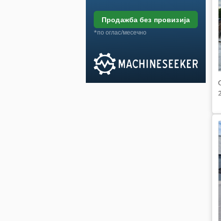
продажба без провизија
*по оглас/месечно