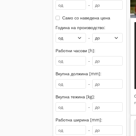
-
Само со наведена цена
Година на производство:
-
Работни часови [h]:
-
Вкупна должина [mm]:
-
Вкупна тежина [kg]:
-
Работна ширина [mm]:
-