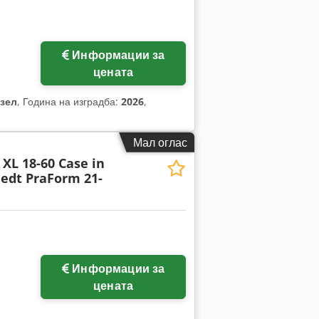
Информации за
цената
зел
, Година на изградба:
2026
,
Мал оглас
XL 18-60 Case in
edt PraForm 21-
Информации за
цената