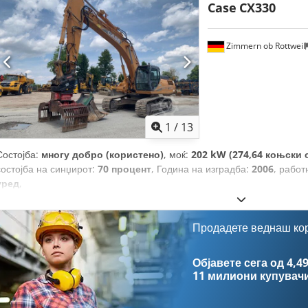
Case
CX330
Zimmern ob Rottweil
1
/
13
Состојба:
многу добро (користено)
, моќ:
202 kW (274,64 коњски 
состојба на синџирот:
70 процент
, Година на изградба:
2006
, работ
уред
,
Продадете веднаш ко
Објавете сега од 4,49
11 милиони купувач