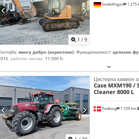
Sindelfingen
1.275
1
/
9
Состојба:
многу добро (користено)
, Функционалност:
целосно фу
2016
, работни часови:
11.500 h
,
Цистерна камион з
Case
MXM190 / 
Cleaner 8000 L
Padborg
1.729 km