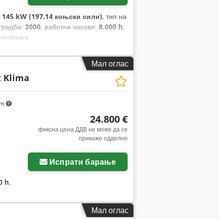
:
145 kW (197,14 коњски сили)
, тип на
зградба:
2000
, работни часови:
8.000 h
,
ачкување
,
Мал оглас
t Klima
km
24.800 €
фиксна цена ДДВ не може да се
прикаже одделно
Испрати барање
0 h
,
Мал оглас