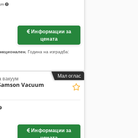
 km
Информации за
цената
нкционален
, Година на изградба:
Мал оглас
а вакуум
Samson Vacuum
Информации за
цената