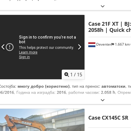
Case
21F XT | BJ
2058h | Quick ch
Deventer
1.667 km
1
/
15
Состојба:
многу добро (користено)
, тип на пренос:
автоматски
, 
06/2016
, Година на изградба:
2016
, работни часови:
2.058 h
, Опрем
Case
CX145C SR