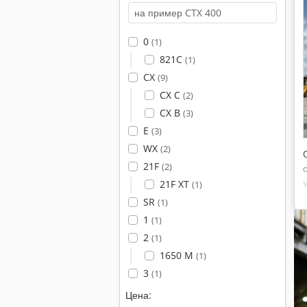
0
(1)
821C
(1)
CX
(9)
CX C
(2)
CX B
(3)
E
(3)
WX
(2)
21F
(2)
21F XT
(1)
SR
(1)
1
(1)
2
(1)
1650 M
(1)
3
(1)
Цена: