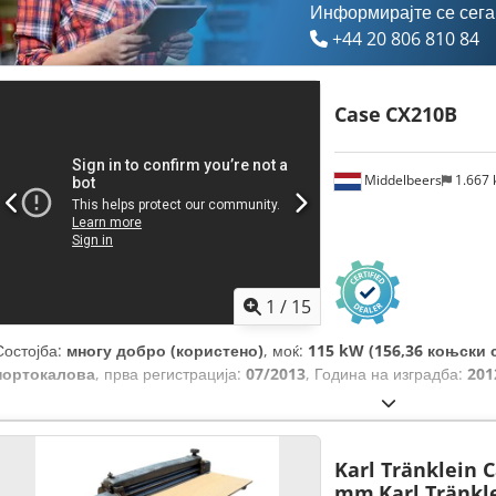
Информирајте се сега
+44 20 806 810 84
Case
CX210B
Middelbeers
1.667
1
/
15
Состојба:
многу добро (користено)
, моќ:
115 kW (156,36 коњски 
портокалова
, прва регистрација:
07/2013
, Година на изградба:
201
Karl Tränklein 
mm
Karl Tränkl