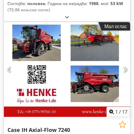
Состојба:
половен
, Година на изградба:
1988
, моќ:
53 kW
(72,06 коњски сили)
,
Мал оглас
1
/
17
Case IH
Axial-Flow 7240