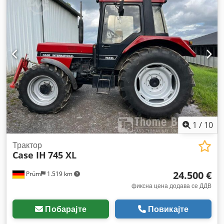
1
/
10
Трактор
Case IH
745 XL
24.500 €
Prüm
1.519 km
фиксна цена додава се ДДВ
Побарајте
Повикајте