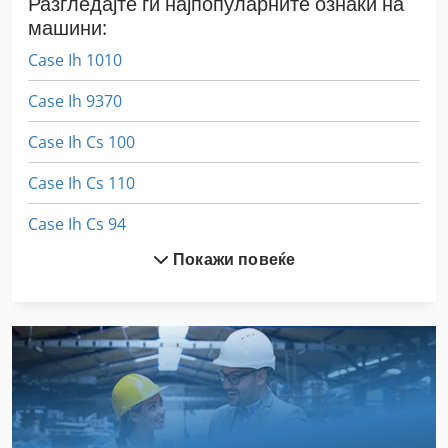
Разгледајте ги најпопуларните ознаки на
машини:
Case Ih 1010
Case Ih 9370
Case Ih Cs 100
Case Ih Cs 110
Case Ih Cs 94
Покажи повеќе
Case Ih Cvx 1155
Case Ih Cvx 1170
Case Ih Cvx 1190
Case Ih Cvx 1195
Case Ih Cvx 130