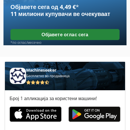
Објавете сега од 4,49 €
*
Case Ih Cvx 195
11 милиони купувачи
ве очекуваат
Case Ih Cx 80
Case Ih Maxxum 110
Објавете оглас сега
Case Ih Maxxum 140
*по оглас/месечно
Case Ih Maxxum 5120
Case Ih Maxxum 5140
Machineseeker
Бесплатно во продавница
Case Ih Mx 110
Case Ih Mx 120
Број 1 апликација за користени машини!
Case Ih Mx 135
Case Ih Mx 150
Case Ih Mx 230