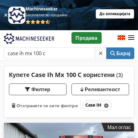
Machineseeker
До апликацијата
Бесплатно во продавница
Продава
Барај
Купете Case Ih Mx 100 C користени
(3)
Филтер
Релевантност
Case IH
Отстранете ги сите филтри
Мал оглас