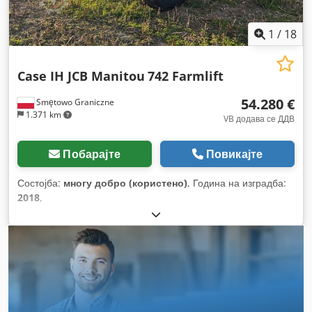
1
/
18
Case IH JCB Manitou
742 Farmlift
54.280 €
Smętowo Graniczne
1.371 km
VB додава се ДДВ
Побарајте
Повикајте
Состојба:
многу добро (користено)
, Година на изградба:
2018
,