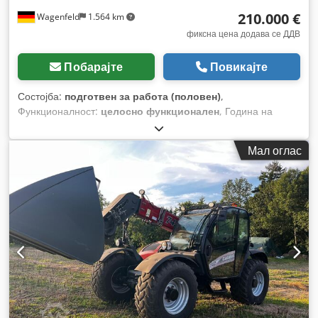
210.000 €
Wagenfeld
1.564 km
фиксна цена додава се ДДВ
Побарајте
Повикајте
Состојба:
подготвен за работа (половен)
,
Функционалност:
целосно функционален
, Година на
изградба:
2017
, работни часови:
1.706 h
, моќ:
366 kW
(497,62 коњски сили)
, тип на гориво:
дизел
, максимална
Мал оглас
брзина:
30 km/h
, прва регистрација:
07/2017
, следен
преглед (TÜV):
07/2026
, димензија на задна гума:
500/85
R24
, број на машина/возило:
YHG233775
, Опрема:
кабина,
клима уред, косачка за силовина, осветлување,
приклучок за приколка
,