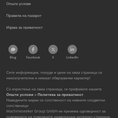
Општи услови
Правила на пазарот
Изјава за приватност
Blog
Facebook
X
LinkedIn
Сите информации, понуди и цени на оваа страница се
неисклучителни и немаат обврзувачки карактер!
Со користење на оваа страница, ги прифаќате нашите
Општи услови
и
Политика за приватност
.
Наведените марки се сопственост на нивните соодветни
сопственици.
Machineseeker Group GmbH не презема одговорност за
содржината на поврзаните надворешни интернет-страници.