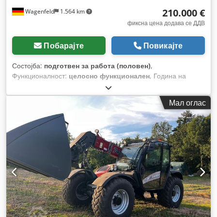
210.000 €
Wagenfeld
1.564 km
фиксна цена додава се ДДВ
Побарајте
Повикајте
Состојба:
подготвен за работа (половен)
,
Функционалност:
целосно функционален
, Година на
изградба:
2017
, работни часови:
1.706 h
, моќ:
366 kW
(497,62 коњски сили)
, тип на гориво:
дизел
, максимална
Мал оглас
брзина:
30 km/h
, прва регистрација:
07/2017
, следен
преглед (TÜV):
07/2026
, димензија на задна гума:
500/85
R24
, број на машина/возило:
YHG233775
, Опрема:
кабина,
клима уред, косачка за силовина, осветлување,
приклучок за приколка
,