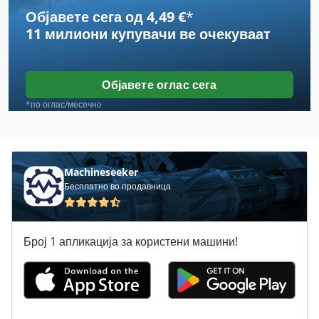
Објавете сега од 4,49 €
*
Case Ih 9230
11 милиони купувачи
ве очекуваат
Case Ih 9370
Case Ih Cvx 130
Објавете оглас сега
Case Ih Maxxum 110
*по оглас/месечно
Case Ih Maxxum 140
Case Ih Maxxum 5120
Machineseeker
Бесплатно во продавница
Case Ih Maxxum 5140
Case Ih Mx 100 C
Број 1 апликација за користени машини!
Case Ih Mx 110
Case Ih Mx 120
Case Ih Mx 135