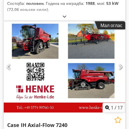
Состојба:
половен
, Година на изградба:
1988
, моќ:
53 kW
(72,06 коњски сили)
,
Мал оглас
1
/
17
Case IH
Axial-Flow 7240