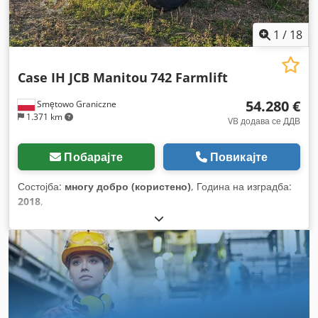
1
/
18
Case IH JCB Manitou
742 Farmlift
54.280 €
Smętowo Graniczne
1.371 km
VB додава се ДДВ
Побарајте
Повикајте
Состојба:
многу добро (користено)
, Година на изградба:
2018
,