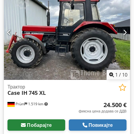
1
/
10
Трактор
Case IH
745 XL
24.500 €
Prüm
1.519 km
фиксна цена додава се ДДВ
Побарајте
Повикајте