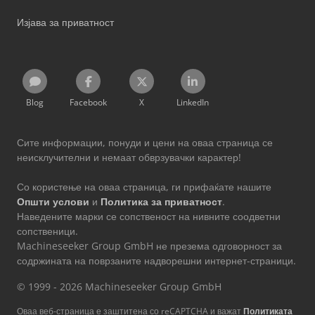
Изјава за приватност
Blog
Facebook
X
LinkedIn
Сите информации, понуди и цени на оваа страница се
неисклучителни и немаат обврзувачки карактер!
Со користење на оваа страница, ги прифаќате нашите
Општи услови
и
Политика за приватност
.
Наведените марки се сопственост на нивните соодветни
сопственици.
Machineseeker Group GmbH не презема одговорност за
содржината на поврзаните надворешни интернет-страници.
© 1999 - 2026 Machineseeker Group GmbH
Оваа веб-страница е заштитена со reCAPTCHA и важат
Политиката