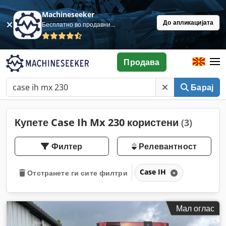
Machineseeker
До апликацијата
Бесплатно во продавница
Продава
Барај
Купете Case Ih Mx 230 користени
(3)
Филтер
Релевантност
Case IH
Отстранете ги сите филтри
Мал оглас