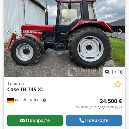
1
/
10
Трактор
Case IH
745 XL
24.500 €
Prüm
1.519 km
фиксна цена додава се ДДВ
Побарајте
Повикајте