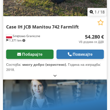
1
/
18
Case IH JCB Manitou
742 Farmlift
54.280 €
Smętowo Graniczne
1.371 km
VB додава се ДДВ
Побарајте
Повикајте
Состојба:
многу добро (користено)
, Година на изградба:
2018
,