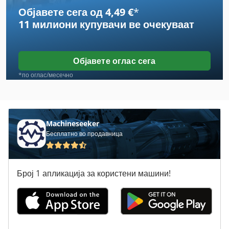
Објавете сега од 4,49 €
*
Case Ih Cvx 130
11 милиони купувачи
ве очекуваат
Case Ih Cvx 150
Case Ih Cvx 195
Објавете оглас сега
Case Ih Maxxum 110
*по оглас/месечно
Case Ih Maxxum 140
Case Ih Maxxum 5120
Machineseeker
Бесплатно во продавница
Case Ih Maxxum 5140
Case Ih Mx 100 C
Број 1 апликација за користени машини!
Case Ih Mx 110
Case Ih Mx 120
Case Ih Mx 135