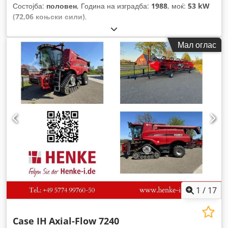
Состојба:
половен
, Година на изградба:
1988
, моќ:
53 kW
(72,06 коњски сили)
,
Мал оглас
1
/
17
Case IH
Axial-Flow 7240