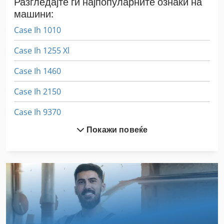
Разгледајте ги најпопуларните ознаки на
машини:
Case Ih 1010
Case Ih 1255 Xl
Case Ih 1460
Case Ih 2150
Case Ih 9370
Покажи повеќе
Case Ih Cs 110
Case Ih Cs 150
Case Ih Cvx 1155
Case Ih Cvx 1190
Case Ih Cvx 1195