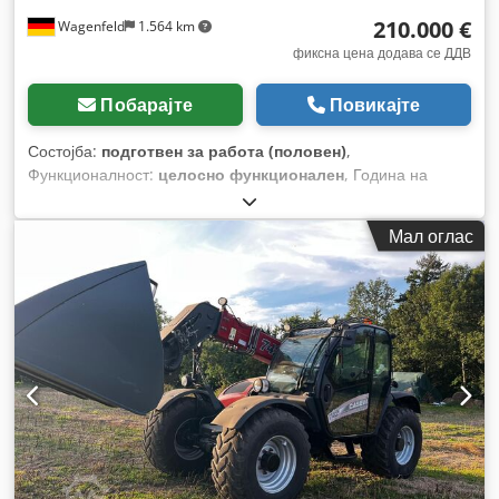
210.000 €
Wagenfeld
1.564 km
фиксна цена додава се ДДВ
Побарајте
Повикајте
Состојба:
подготвен за работа (половен)
,
Функционалност:
целосно функционален
, Година на
изградба:
2017
, работни часови:
1.706 h
, моќ:
366 kW
(497,62 коњски сили)
, тип на гориво:
дизел
, максимална
Мал оглас
брзина:
30 km/h
, прва регистрација:
07/2017
, следен
преглед (TÜV):
07/2026
, димензија на задна гума:
500/85
R24
, број на машина/возило:
YHG233775
, Опрема:
кабина,
клима уред, косачка за силовина, осветлување,
приклучок за приколка
,