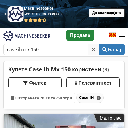
Machineseeker
До апликацијата
Бесплатно во продавница
Продава
Барај
Купете Case Ih Mx 150 користени
(3)
Филтер
Релевантност
Case IH
Отстранете ги сите филтри
Мал оглас