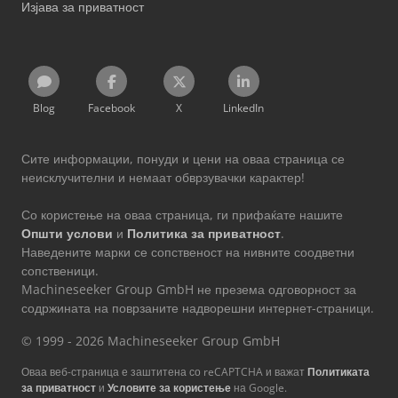
Изјава за приватност
Blog
Facebook
X
LinkedIn
Сите информации, понуди и цени на оваа страница се
неисклучителни и немаат обврзувачки карактер!
Со користење на оваа страница, ги прифаќате нашите
Општи услови
и
Политика за приватност
.
Наведените марки се сопственост на нивните соодветни
сопственици.
Machineseeker Group GmbH не презема одговорност за
содржината на поврзаните надворешни интернет-страници.
© 1999 - 2026 Machineseeker Group GmbH
Оваа веб-страница е заштитена со reCAPTCHA и важат
Политиката
за приватност
и
Условите за користење
на Google.