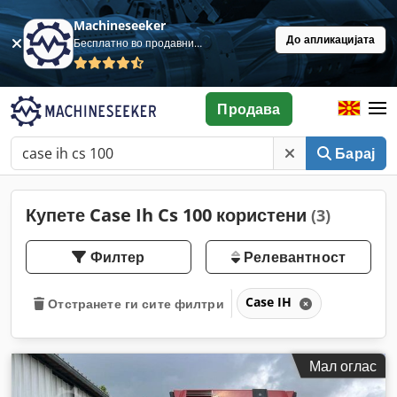
Machineseeker
До апликацијата
Бесплатно во продавница
Продава
Барај
Купете Case Ih Cs 100 користени
(3)
Филтер
Релевантност
Case IH
Отстранете ги сите филтри
Мал оглас