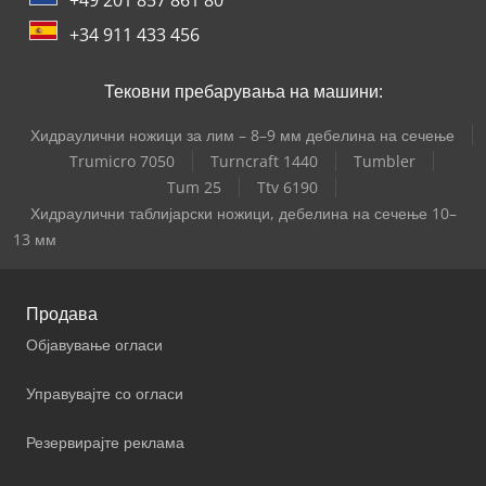
+34 911 433 456
Тековни пребарувања на машини:
Хидраулични ножици за лим – 8–9 мм дебелина на сечење
Trumicro 7050
Turncraft 1440
Tumbler
Tum 25
Ttv 6190
Хидраулични таблијарски ножици, дебелина на сечење 10–
13 мм
Продава
Објавување огласи
Управувајте со огласи
Резервирајте реклама