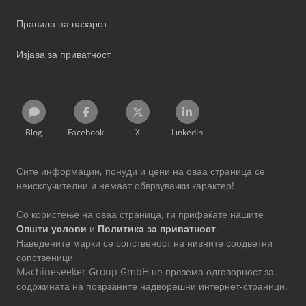
Правила на пазарот
Изјава за приватност
Blog
Facebook
X
LinkedIn
Сите информации, понуди и цени на оваа страница се
неисклучителни и немаат обврзувачки карактер!
Со користење на оваа страница, ги прифаќате нашите
Општи услови
и
Политика за приватност
.
Наведените марки се сопственост на нивните соодветни
сопственици.
Machineseeker Group GmbH не презема одговорност за
содржината на поврзаните надворешни интернет-страници.