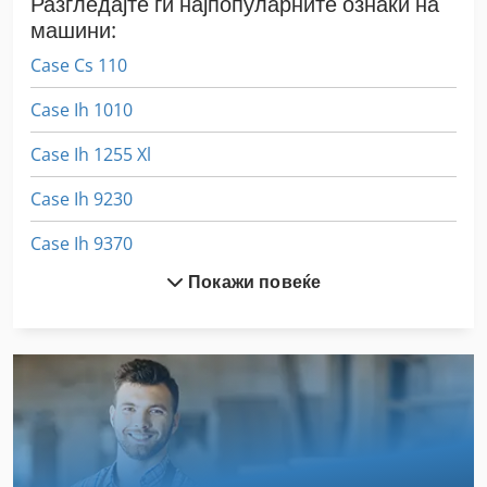
Разгледајте ги најпопуларните ознаки на
машини:
Case Cs 110
Case Ih 1010
Case Ih 1255 Xl
Case Ih 9230
Case Ih 9370
Покажи повеќе
Case Ih Cs 110
Case Ih Cs 120
Case Ih Cs 150
Case Ih Cs 86
Case Ih Cs 94