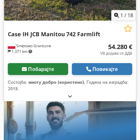
1
/
18
Case IH JCB Manitou
742 Farmlift
54.280 €
Smętowo Graniczne
1.371 km
VB додава се ДДВ
Побарајте
Повикајте
Состојба:
многу добро (користено)
, Година на изградба:
2018
,