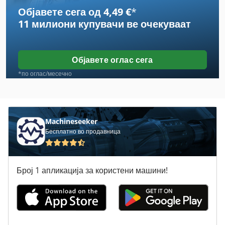
Објавете сега од 4,49 €
*
Case Ih Cvx 1155
11 милиони купувачи
ве очекуваат
Case Ih Cvx 1170
Case Ih Cvx 1190
Објавете оглас сега
Case Ih Cvx 1195
*по оглас/месечно
Case Ih Cvx 130
Case Ih Cvx 150
Machineseeker
Бесплатно во продавница
Case Ih Cvx 170
Case Ih Cvx 195
Број 1 апликација за користени машини!
Case Ih Cx 80
Case Ih Maxxum 110
Case Ih Maxxum 140