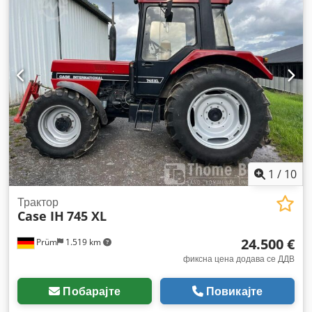
1
/
10
Трактор
Case IH
745 XL
24.500 €
Prüm
1.519 km
фиксна цена додава се ДДВ
Побарајте
Повикајте