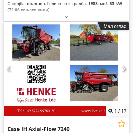
Состојба:
половен
, Година на изградба:
1988
, моќ:
53 kW
(72,06 коњски сили)
,
Мал оглас
1
/
17
Case IH
Axial-Flow 7240