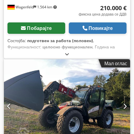
210.000 €
Wagenfeld
1.564 km
фиксна цена додава се ДДВ
Побарајте
Повикајте
Состојба:
подготвен за работа (половен)
,
Функционалност:
целосно функционален
, Година на
изградба:
2017
, работни часови:
1.706 h
, моќ:
366 kW
(497,62 коњски сили)
, тип на гориво:
дизел
, максимална
Мал оглас
брзина:
30 km/h
, прва регистрација:
07/2017
, следен
преглед (TÜV):
07/2026
, димензија на задна гума:
500/85
R24
, број на машина/возило:
YHG233775
, Опрема:
кабина,
клима уред, косачка за силовина, осветлување,
приклучок за приколка
,