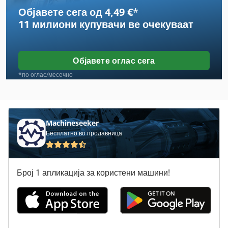
Објавете сега од 4,49 €
*
Case Ih 4240
11 милиони купувачи
ве очекуваат
Case Ih 4420
Case Ih 5130
Објавете оглас сега
Case Ih 633
*по оглас/месечно
Case Ih 733 A
Case Ih 8230
Machineseeker
Бесплатно во продавница
Case Ih 833 A
Case Ih 8930
Број 1 апликација за користени машини!
Case Ih 9230
Case Ih 9330
Case Ih 9370