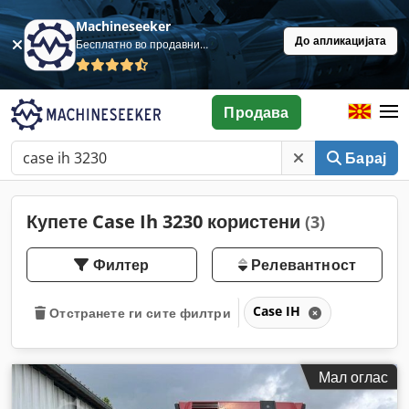
Machineseeker
До апликацијата
Бесплатно во продавница
Продава
Барај
Купете Case Ih 3230 користени
(3)
Филтер
Релевантност
Case IH
Отстранете ги сите филтри
Мал оглас