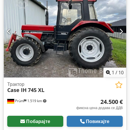
1
/
10
Трактор
Case IH
745 XL
24.500 €
Prüm
1.519 km
фиксна цена додава се ДДВ
Побарајте
Повикајте