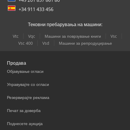
+34 911 433 456
Тековни пребарувања на машини:
Vtc
Vqc
Машини за поврзување книги
Vsc
Vsc 400
Vsd
Машини за репродуцирање
Продава
Објавување огласи
Управувајте со огласи
Резервирајте реклама
Печат за доверба
Поднесете аукција