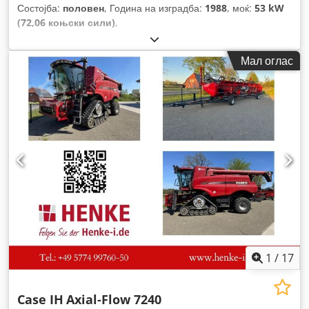
Состојба:
половен
, Година на изградба:
1988
, моќ:
53 kW
(72,06 коњски сили)
,
Мал оглас
1
/
17
Case IH
Axial-Flow 7240