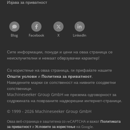
Изјава за приватност
Blog
Facebook
X
LinkedIn
Сите информации, понуди и цени на оваа страница се
неисклучителни и немаат обврзувачки карактер!
Со користење на оваа страница, ги прифаќате нашите
Општи услови
и
Политика за приватност
.
Наведените марки се сопственост на нивните соодветни
сопственици.
Machineseeker Group GmbH не презема одговорност за
содржината на поврзаните надворешни интернет-страници.
© 1999 - 2026 Machineseeker Group GmbH
Оваа веб-страница е заштитена со reCAPTCHA и важат
Политиката
за приватност
и
Условите за користење
на Google.