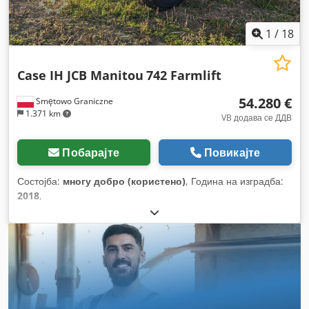
1
/
18
Case IH JCB Manitou
742 Farmlift
54.280 €
Smętowo Graniczne
1.371 km
VB додава се ДДВ
Побарајте
Повикајте
Состојба:
многу добро (користено)
, Година на изградба:
2018
,