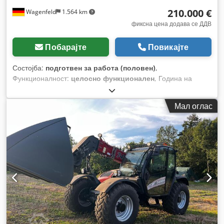
210.000 €
Wagenfeld
1.564 km
фиксна цена додава се ДДВ
Побарајте
Повикајте
Состојба:
подготвен за работа (половен)
,
Функционалност:
целосно функционален
, Година на
изградба:
2017
, работни часови:
1.706 h
, моќ:
366 kW
(497,62 коњски сили)
, тип на гориво:
дизел
, максимална
Мал оглас
брзина:
30 km/h
, прва регистрација:
07/2017
, следен
преглед (TÜV):
07/2026
, димензија на задна гума:
500/85
R24
, број на машина/возило:
YHG233775
, Опрема:
кабина,
клима уред, косачка за силовина, осветлување,
приклучок за приколка
,