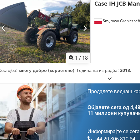
Case IH JCB Man
Smętowo Graniczne
1
/
18
Состојба:
многу добро (користено)
, Година на изградба:
2018
,
Продадете веднаш ко
Објавете сега од 4,49
11 милиони купувач
Информирајте се сега
+44 20 806 810 84