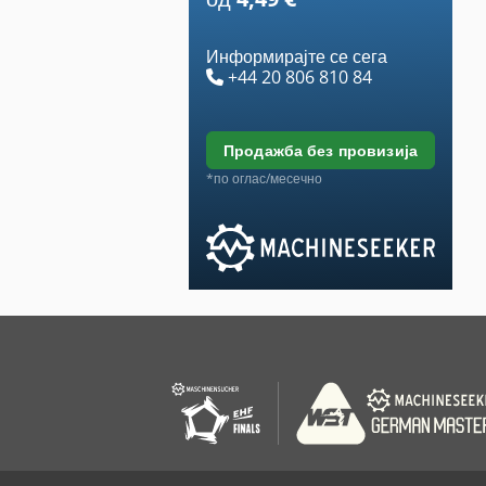
Информирајте се сега
+44 20 806 810 84
продажба без провизија
*по оглас/месечно