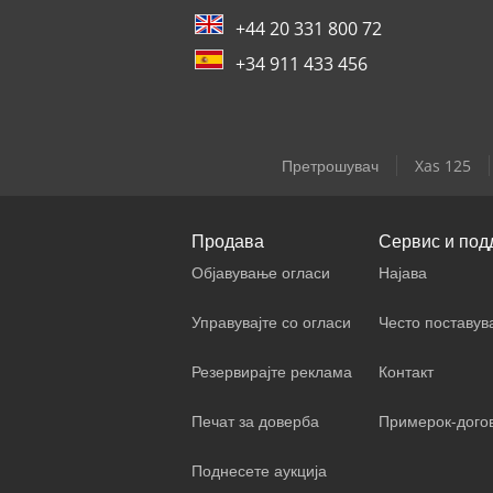
+44 20 331 800 72
+34 911 433 456
Претрошувач
Xas 125
Продава
Сервис и под
Објавување огласи
Најава
Управувајте со огласи
Често поставу
Резервирајте реклама
Контакт
Печат за доверба
Примерок-дого
Поднесете аукција