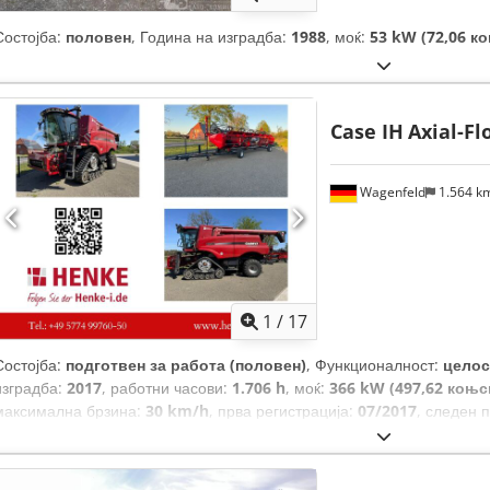
Состојба:
половен
, Година на изградба:
1988
, моќ:
53 kW (72,06 к
Case IH
Axial-Fl
Wagenfeld
1.564 k
1
/
17
Состојба:
подготвен за работа (половен)
, Функционалност:
целос
изградба:
2017
, работни часови:
1.706 h
, моќ:
366 kW (497,62 коњс
максимална брзина:
30 km/h
, прва регистрација:
07/2017
, следен 
задна гума:
500/85 R24
, број на машина/возило:
YHG233775
, Опре
силовина, осветлување, приклучок за приколка
,