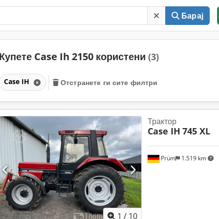
Барај
Купете Case Ih 2150 користени
(3)
Case IH
Отстранете ги сите филтри
Трактор
Case IH
745 XL
Prüm
1.519 km
1
/
10