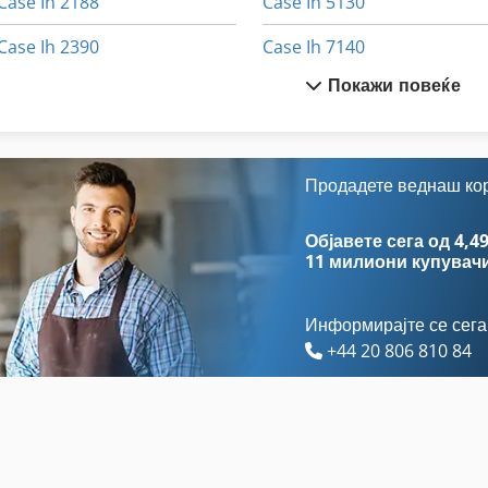
Case Ih 2188
Case Ih 5130
Case Ih 2390
Case Ih 7140
Покажи повеќе
Case Ih 245
Case Ih 7250
Case Ih 3020
Case Ih 8230
Case Ih 3230
Case Ih 9230
Продадете веднаш ко
Case Ih 3394
Case Ih 9370
Објавете сега од 4,49
11 милиони купувач
Информирајте се сега
+44 20 806 810 84