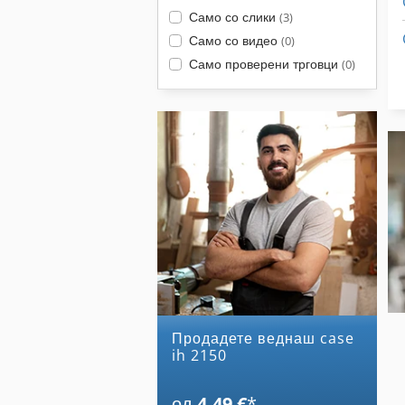
Само со слики
(3)
Само со видео
(0)
Само проверени трговци
(0)
Продадете веднаш case
ih 2150
од
4,49 €
*