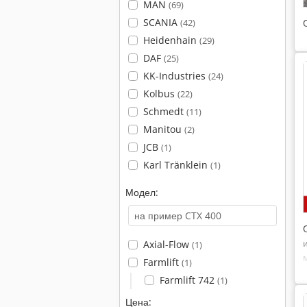
MAN
(69)
SCANIA
(42)
Heidenhain
(29)
DAF
(25)
KK-Industries
(24)
Kolbus
(22)
Schmedt
(11)
Manitou
(2)
JCB
(1)
Karl Tränklein
(1)
Модел:
Axial-Flow
(1)
Farmlift
(1)
Farmlift 742
(1)
Цена: