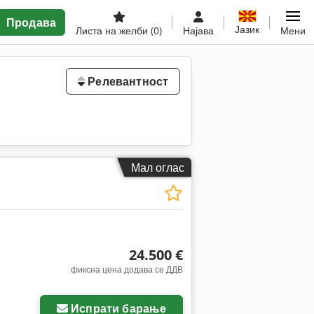
Продава
Јазик
Листа на желби
(0)
Најава
Мени
Релевантност
Мал оглас
24.500 €
фиксна цена додава се ДДВ
Испрати барање