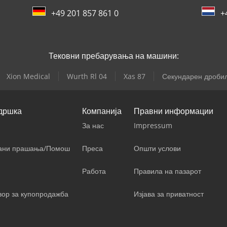
+49 201 857 861 0
+
Тековни пребарувања на машини:
Xion Medical
Wurth Rl 04
Xas 87
Секундарен дроби
дршка
Компанија
Правни информации
За нас
Impressum
вани прашања/Помош
Преса
Општи услови
Работа
Правила на пазарот
вор за купопродажба
Изјава за приватност