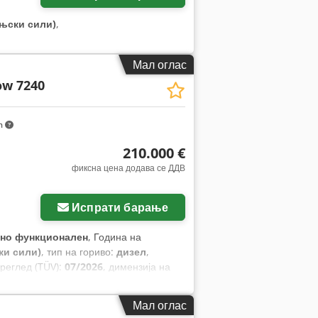
оњски сили)
,
Мал оглас
ow 7240
m
210.000 €
фиксна цена додава се ДДВ
Испрати барање
но функционален
, Година на
ки сили)
, тип на гориво:
дизел
,
преглед (TÜV):
07/2026
, димензија на
ма:
кабина, клима уред, косачка за
Мал оглас