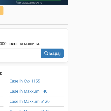
*по оглас/месечно
е
0.000 половни машини.
Барај
:
Case Ih Cvx 1155
Case Ih Maxxum 140
Case Ih Maxxum 5120