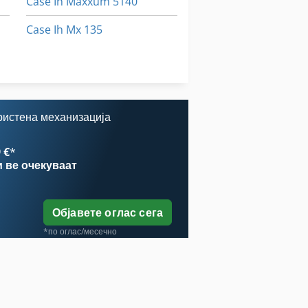
Case Ih Maxxum 5140
Case Ih Mx 135
Case Ih Mx 230
Case Ih Mx 285
ристена механизација
 €
*
и
ве очекуваат
Објавете оглас сега
*по оглас/месечно