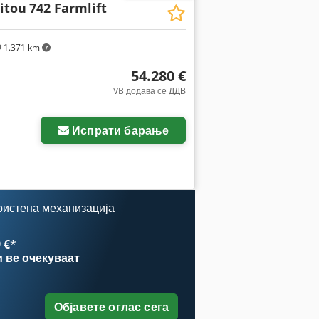
itou
742 Farmlift
1.371 km
54.280 €
VB додава се ДДВ
Испрати барање
ристена механизација
 €
*
и
ве очекуваат
Објавете оглас сега