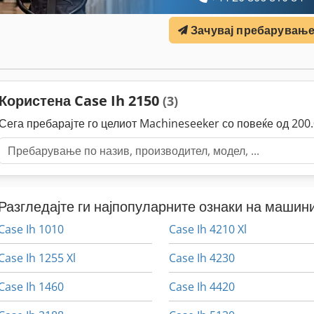
Зачувај пребарувањ
Користена Case Ih 2150
(3)
Сега пребарајте го целиот Machineseeker со повеќе од 20
Разгледајте ги најпопуларните ознаки на машини
Case Ih 1010
Case Ih 4210 Xl
Case Ih 1255 Xl
Case Ih 4230
Case Ih 1460
Case Ih 4420