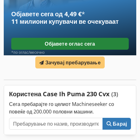
Објавете сега од 4,49 €
*
11 милиони купувачи
ве очекуваат
Објавете оглас сега
*по оглас/месечно
Зачувај пребарување
Користена Case Ih Puma 230 Cvx
(3)
Сега пребарајте го целиот Machineseeker со
повеќе од 200.000 половни машини.
Барај