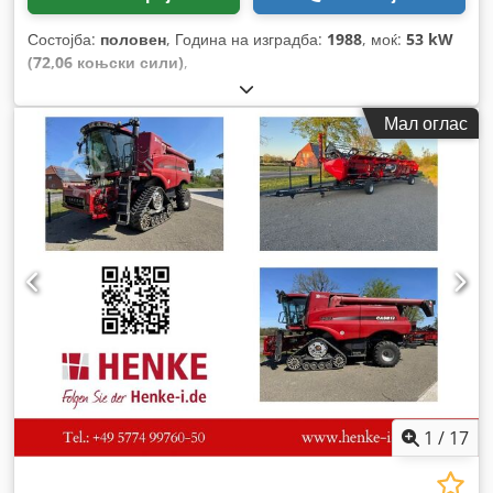
Состојба:
половен
, Година на изградба:
1988
, моќ:
53 kW
(72,06 коњски сили)
,
Мал оглас
1
/
17