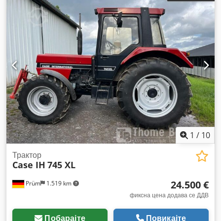
1
/
10
Трактор
Case IH
745 XL
24.500 €
Prüm
1.519 km
фиксна цена додава се ДДВ
Побарајте
Повикајте