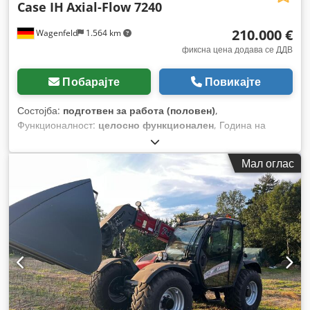
Case IH
Axial-Flow 7240
210.000 €
Wagenfeld
1.564 km
фиксна цена додава се ДДВ
Побарајте
Повикајте
Состојба:
подготвен за работа (половен)
,
Функционалност:
целосно функционален
, Година на
изградба:
2017
, работни часови:
1.706 h
, моќ:
366 kW
(497,62 коњски сили)
, тип на гориво:
дизел
, максимална
Мал оглас
брзина:
30 km/h
, прва регистрација:
07/2017
, следен
преглед (TÜV):
07/2026
, димензија на задна гума:
500/85
R24
, број на машина/возило:
YHG233775
, Опрема:
кабина,
клима уред, косачка за силовина, осветлување,
приклучок за приколка
,