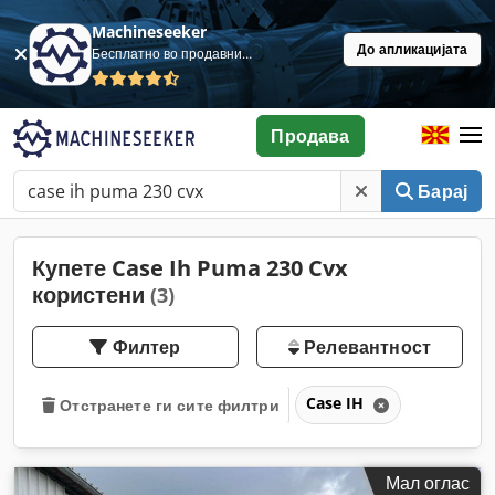
Machineseeker
До апликацијата
Бесплатно во продавница
Продава
Барај
Купете Case Ih Puma 230 Cvx
користени
(3)
Филтер
Релевантност
Case IH
Отстранете ги сите филтри
Мал оглас