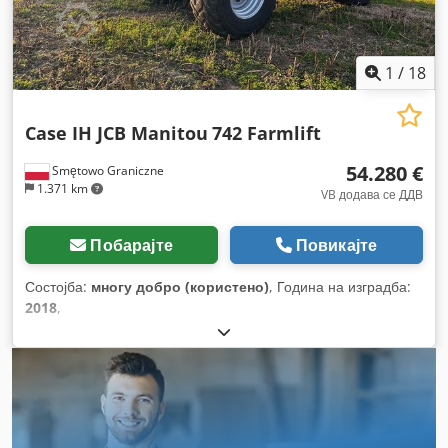
1
/
18
Case IH JCB Manitou
742 Farmlift
54.280 €
Smętowo Graniczne
1.371 km
VB додава се ДДВ
Побарајте
Повикајте
Состојба:
многу добро (користено)
, Година на изградба:
2018
,