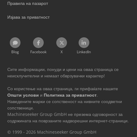
Правила на пазарот
Изјава за приватност
Blog
Facebook
X
LinkedIn
Сите информации, понуди и цени на оваа страница се
неисклучителни и немаат обврзувачки карактер!
Со користење на оваа страница, ги прифаќате нашите
Општи услови
и
Политика за приватност
.
Наведените марки се сопственост на нивните соодветни
сопственици.
Machineseeker Group GmbH не презема одговорност за
содржината на поврзаните надворешни интернет-страници.
© 1999 - 2026 Machineseeker Group GmbH