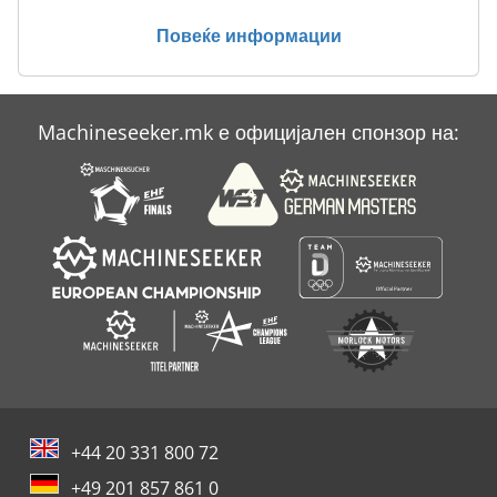
Case Ih Mx 240
Повеќе информации
Case Ih Mx 285
Case Ih Mxm 130
Machineseeker.mk е официјален спонзор на:
Case Ih Puma 180
Case Ih Puma 225 Cvx
+44 20 331 800 72
+49 201 857 861 0