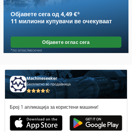
Case Ih Cvx 150
Објавете сега од 4,49 €
*
Case Ih Cvx 170
11 милиони купувачи
ве очекуваат
Case Ih Cvx 195
Case Ih Maxxum 110
Објавете оглас сега
Case Ih Maxxum 140
*по оглас/месечно
Case Ih Maxxum 5120
Case Ih Maxxum 5140
Machineseeker
Бесплатно во продавница
Case Ih Mx 110
Case Ih Mx 135
Број 1 апликација за користени машини!
Case Ih Mx 150
Case Ih Mx 230