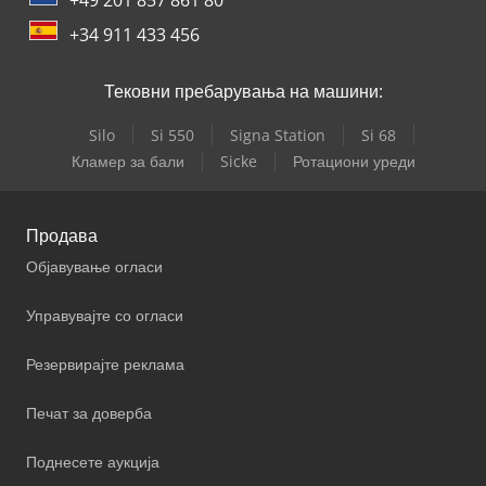
+34 911 433 456
Тековни пребарувања на машини:
Silo
Si 550
Signa Station
Si 68
Кламер за бали
Sicke
Ротациони уреди
Продава
Објавување огласи
Управувајте со огласи
Резервирајте реклама
Печат за доверба
Поднесете аукција