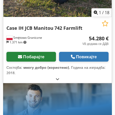
1
/
18
Case IH JCB Manitou
742 Farmlift
54.280 €
Smętowo Graniczne
1.371 km
VB додава се ДДВ
Побарајте
Повикајте
Состојба:
многу добро (користено)
, Година на изградба:
2018
,