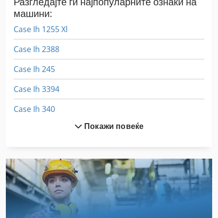
Разгледајте ги најпопуларните ознаки на
машини:
Case Ih 1255 Xl
Case Ih 2388
Case Ih 245
Case Ih 3394
Case Ih 340
Покажи повеќе
Case Ih 3594
Case Ih 4420
Case Ih 745 Xl
Case Ih 745 Xla
Case Ih 8930