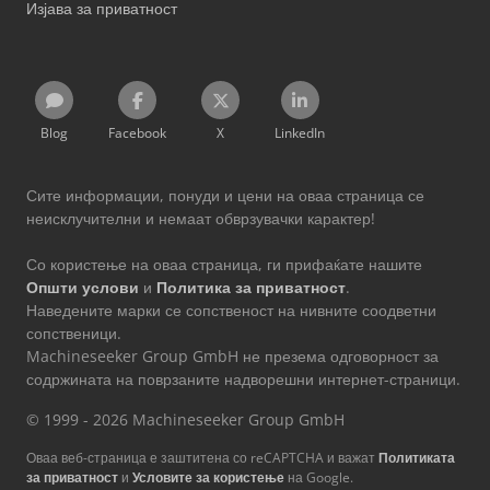
Изјава за приватност
Blog
Facebook
X
LinkedIn
Сите информации, понуди и цени на оваа страница се
неисклучителни и немаат обврзувачки карактер!
Со користење на оваа страница, ги прифаќате нашите
Општи услови
и
Политика за приватност
.
Наведените марки се сопственост на нивните соодветни
сопственици.
Machineseeker Group GmbH не презема одговорност за
содржината на поврзаните надворешни интернет-страници.
© 1999 - 2026 Machineseeker Group GmbH
Оваа веб-страница е заштитена со reCAPTCHA и важат
Политиката
за приватност
и
Условите за користење
на Google.