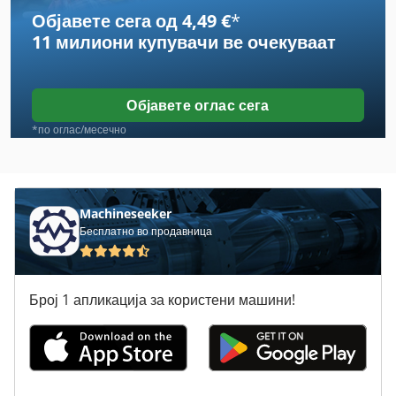
Објавете сега од 4,49 €
*
Case Ih 9370
11 милиони купувачи
ве очекуваат
Case Ih Cs 94
Case Ih Maxxum 110
Објавете оглас сега
Case Ih Maxxum 140
*по оглас/месечно
Case Ih Maxxum 5120
Case Ih Maxxum 5140
Machineseeker
Бесплатно во продавница
Case Ih Mx 110
Case Ih Mx 135
Број 1 апликација за користени машини!
Case Ih Mx 150
Case Ih Mx 230
Case Ih Mx 285