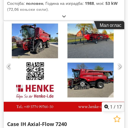
Состојба:
половен
, Година на изградба:
1988
, моќ:
53 kW
(72,06 коњски сили)
,
Мал оглас
1
/
17
Case IH
Axial-Flow 7240