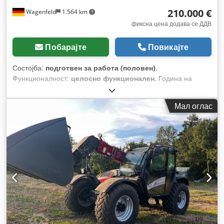
210.000 €
Wagenfeld
1.564 km
фиксна цена додава се ДДВ
Побарајте
Повикајте
Состојба:
подготвен за работа (половен)
,
Функционалност:
целосно функционален
, Година на
изградба:
2017
, работни часови:
1.706 h
, моќ:
366 kW
(497,62 коњски сили)
, тип на гориво:
дизел
, максимална
Мал оглас
брзина:
30 km/h
, прва регистрација:
07/2017
, следен
преглед (TÜV):
07/2026
, димензија на задна гума:
500/85
R24
, број на машина/возило:
YHG233775
, Опрема:
кабина,
клима уред, косачка за силовина, осветлување,
приклучок за приколка
,