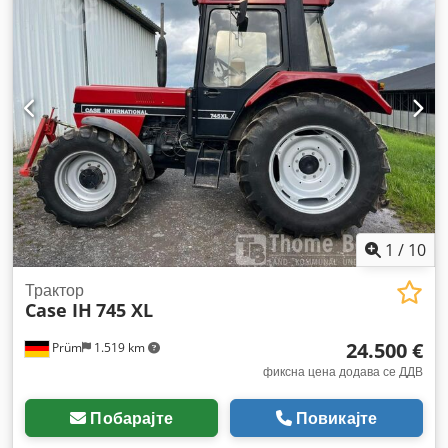
1
/
10
Трактор
Case IH
745 XL
24.500 €
Prüm
1.519 km
фиксна цена додава се ДДВ
Побарајте
Повикајте