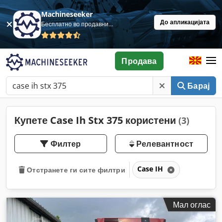
Machineseeker
До апликацијата
Бесплатно во продавница
Продава
Барај
Купете Case Ih Stx 375 користени
(3)
Филтер
Релевантност
Case IH
Отстранете ги сите филтри
Мал оглас