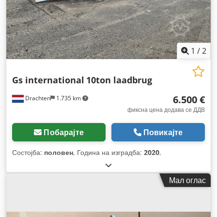
1
/
2
Gs international
10ton laadbrug
6.500 €
Drachten
1.735 km
фиксна цена додава се ДДВ
Побарајте
Повикајте
Состојба:
половен
, Година на изградба:
2020
,
Мал оглас