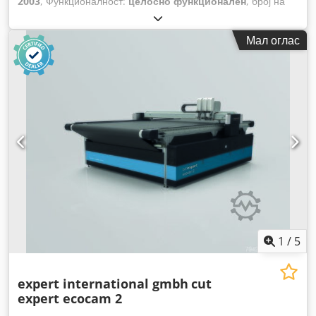
2003
, Функционалност:
целосно функционален
, број на
машина/возило:
P.0020001424
,
Мал оглас
1
/
5
expert international gmbh
cut
expert ecocam 2