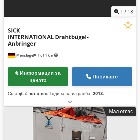
1
/
18
SICK
INTERNATIONAL
Drahtbügel-
Anbringer
Menslage
1.614 km
Информации за
Повикајте
цената
Состојба:
половен
, Година на изградба:
2013
,
Мал оглас