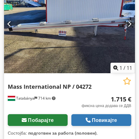
1
/
11
Mass International
NP / 04272
1.715 €
Tatabánya
714 km
фиксна цена додава се ДДВ
Побарајте
Повикајте
Состојба:
подготвен за работа (половен)
,