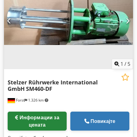
1
/
5
Stelzer Rührwerke International
GmbH
SM460-DF
Forst
1.326 km
Информации за
Повикајте
цената