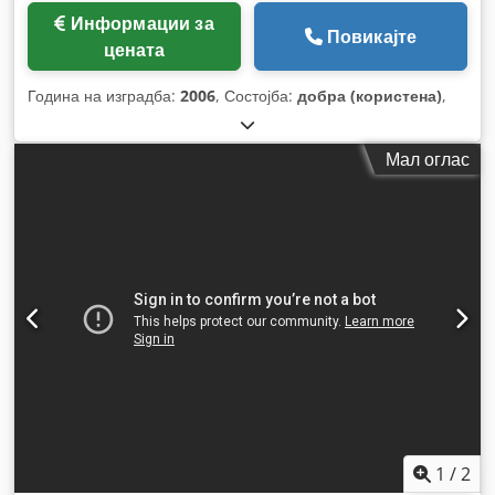
Информации за
Повикајте
цената
Година на изградба:
2006
, Состојба:
добра (користена)
,
Мал оглас
1
/
2