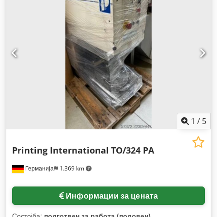
движење Z-оска:
500 мм
, моќност на моторот на вретено:
11.000 W
, брзо движење по X-оска:
18 м/мин
, брз помак
долж Z-оска:
18 м/мин
, вкупна висина:
1.890 мм
, вкупна
ширина:
1.620 мм
, должина на напредување на оската Y:
2.500 мм
, тип на влезен струја:
трифазен
, Опрема:
документација / прирачник
,
1
/
5
Printing International
TO/324 PA
Германија
1.369 km
Информации за цената
Состојба:
подготвен за работа (половен)
,