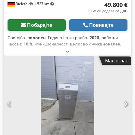
49.800 €
Bielefeld
1.527 km
EXW VB додава се ДДВ
Побарајте
Повикајте
Состојба:
половен
, Година на изградба:
2026
, работни
часови:
10 h
, Функционалност:
целосно функционален
,
број на машина/возило:
2026-078
, работна ширина:
1.600
мм
, работна височина:
100 мм
, максимална ширина на
Мал оглас
сечење:
1.600 мм
, број на слотови во магазин за алати:
2
,