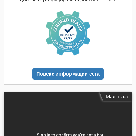
Повеќе информации сега
Мал оглас