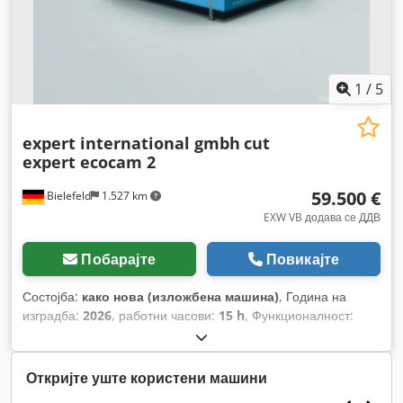
1
/
5
expert international gmbh
cut
expert ecocam 2
59.500 €
Bielefeld
1.527 km
EXW VB додава се ДДВ
Побарајте
Повикајте
Состојба:
како нова (изложбена машина)
, Година на
изградба:
2026
, работни часови:
15 h
, Функционалност:
целосно функционален
, број на машина/возило:
2002-
045
, вкупна ширина:
2.900 мм
, вкупна должина:
3.300 мм
,
Откријте уште користени машини