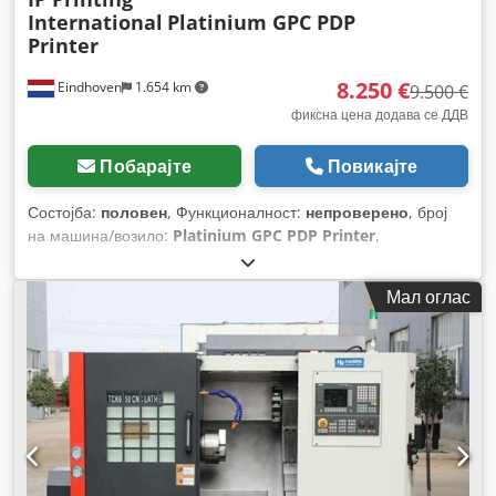
International
Platinium GPC PDP
Printer
8.250 €
Eindhoven
1.654 km
9.500 €
фиксна цена додава се ДДВ
Побарајте
Повикајте
Состојба:
половен
, Функционалност:
непроверено
, број
на машина/возило:
Platinium GPC PDP Printer
,
Мал оглас