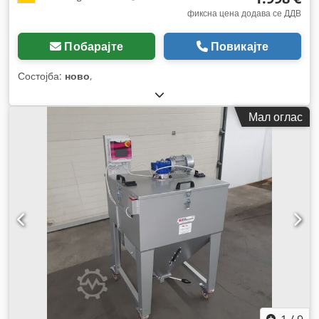
фиксна цена додава се ДДВ
Побарајте
Повикајте
Состојба:
ново
,
Мал оглас