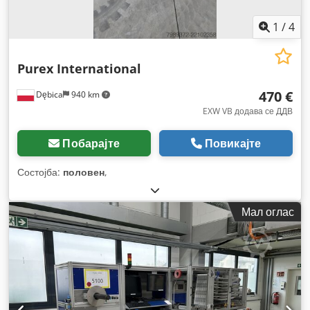
1
/
4
Purex International
470 €
Dębica
940 km
EXW VB додава се ДДВ
Побарајте
Повикајте
Состојба:
половен
,
Мал оглас