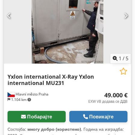
1
/
5
Yxlon international
X-Ray Yxlon
international MU231
49.000 €
Hlavní město Praha
1.104 km
EXW VB додава се ДДВ
Побарајте
Повикајте
Состојба:
многу добро (користено)
, Година на изградба: