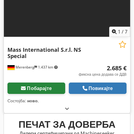
1
/
7
Mass International S.r.l.
NS
Special
2.685 €
Merenberg
1.437 km
фиксна цена додава се ДДВ
Побарајте
Повикајте
Состојба:
ново
,
ПЕЧАТ ЗА ДОВЕРБА
Дилери сертифицирани од Machineseeker