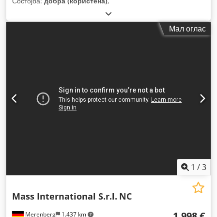
Состојба:
добра (користена)
,
Мал оглас
1
/
3
Mass International S.r.l.
NC
1.998 €
Merenberg
1.437 km