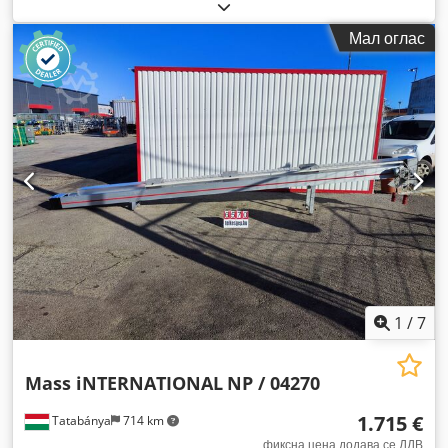
Мал оглас
1
/
7
Mass iNTERNATIONAL
NP / 04270
1.715 €
Tatabánya
714 km
фиксна цена додава се ДДВ