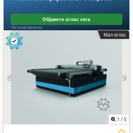
Објавете оглас сега
*по оглас/месечно
Мал оглас
1
/
5