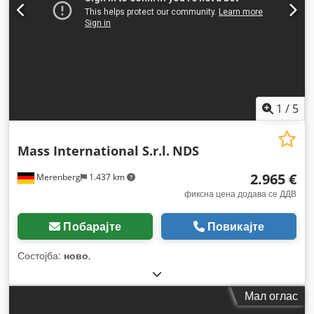
1
/
5
Mass International S.r.l.
NDS
2.965 €
Merenberg
1.437 km
фиксна цена додава се ДДВ
Побарајте
Повикајте
Состојба:
ново
,
Мал оглас