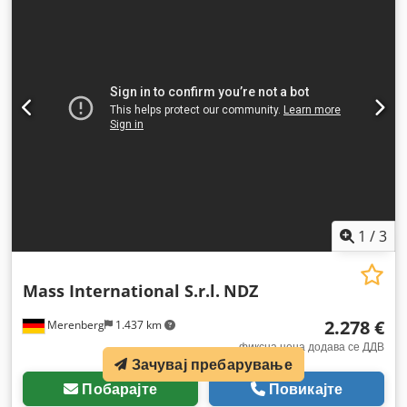
1
/
3
Mass International S.r.l.
NDZ
2.278 €
Merenberg
1.437 km
фиксна цена додава се ДДВ
Зачувај пребарување
Побарајте
Повикајте