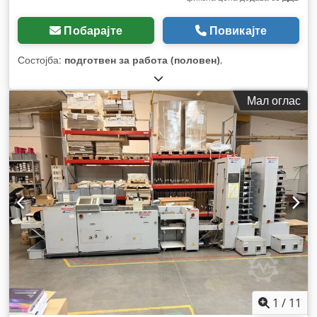
Побарајте
Повикајте
Состојба:
подготвен за работа (половен)
,
Мал оглас
1
/
11