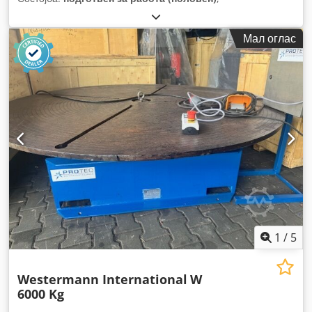
Мал оглас
1
/
5
Westermann International
W
6000 Kg