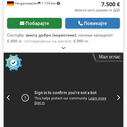
7.500 €
Hergensweiler
1.159 km
фиксна цена додава се ДДВ
Побарајте
Повикајте
Состојба:
многу добро (користено)
, носење капацитет:
6.000 кг
, оптоварување на масата:
6.000 кг
,
Мал оглас