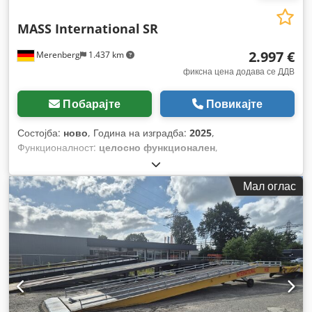
MASS International
SR
2.997 €
Merenberg
1.437 km
фиксна цена додава се ДДВ
Побарајте
Повикајте
Состојба:
ново
, Година на изградба:
2025
,
Функционалност:
целосно функционален
,
Мал оглас