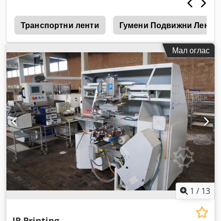
е
Транспортни ленти
Гумени Подвижни Ленти
Мал оглас
1
/
13
IP Printing