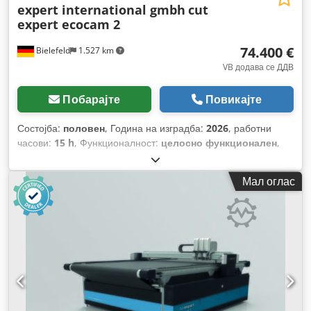
expert international gmbh
cut
expert ecocam 2
74.400 €
Bielefeld
1.527 km
VB додава се ДДВ
Побарајте
Повикајте
Состојба:
половен
, Година на изградба:
2026
, работни
часови:
15 h
, Функционалност:
целосно функционален
,
број на машина/возило:
204065
, вкупна ширина:
2.900 мм
,
вкупна висина:
3.300 мм
,
Мал оглас