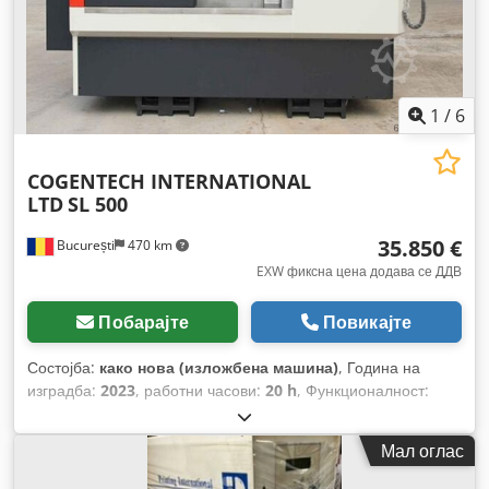
1
/
6
COGENTECH INTERNATIONAL
LTD
SL 500
35.850 €
București
470 km
EXW фиксна цена додава се ДДВ
Побарајте
Повикајте
Состојба:
како нова (изложбена машина)
, Година на
изградба:
2023
, работни часови:
20 h
, Функционалност:
целосно функционален
, број на машина/возило:
23A0017
, дијаметар на стругање над попречниот супорт:
Мал оглас
520 мм
, максимална брзина на вретеното:
3.000 обр/мин
,
растојание на движење на Х-оската:
500 мм
, растојание на