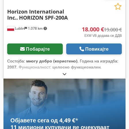
Horizon International
Inc..
HORIZON SPF-200A
18.000 €
Lublin
1.078 km
19.000 €
EXW VB додава се ДДВ
Побарајте
Повикајте
Состојба:
многу добро (користено)
, Година на изградба:
2007
, Функционалност:
целосно функционален
,
Објавете сега од 4,49 €
*
11 милиони купувачи
ве очекуваат