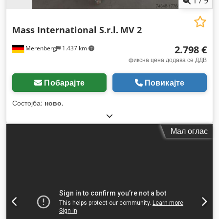
1
/
9
Mass International S.r.l.
MV 2
2.798 €
Merenberg
1.437 km
фиксна цена додава се ДДВ
Побарајте
Повикајте
Состојба:
ново
,
Мал оглас