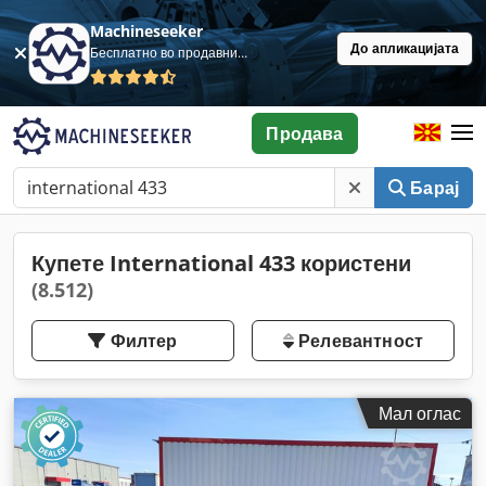
Machineseeker
До апликацијата
Бесплатно во продавница
Продава
Барај
Купете International 433 користени
(8.512)
Филтер
Релевантност
Мал оглас