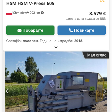
HSM
HSM V-Press 605
3.579 €
Chmielów
992 km
фиксна цена додава се ДДВ
Побарајте
Повикајте
Состојба:
половен
, Година на изградба:
2018
,
Мал оглас