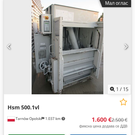
Мал оглас
1
/
15
Hsm
500.1vl
1.600 €
Tarnów Opolski
1.037 km
2.500 €
фиксна цена додава се ДДВ