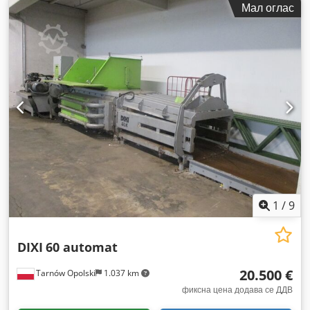
Мал оглас
(5,44 коњски сили)
, празна тежина:
2.700 кг
,
1
/
9
DIXI
60 automat
20.500 €
Tarnów Opolski
1.037 km
фиксна цена додава се ДДВ