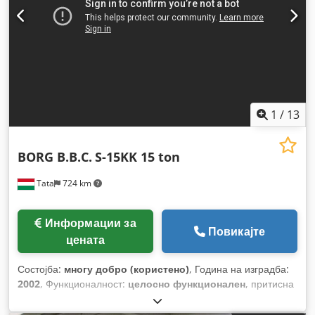
1
/
13
BORG B.B.C.
S-15KK 15 ton
Tata
724 km
Информации за
Повикајте
цената
Состојба:
многу добро (користено)
, Година на изградба:
2002
, Функционалност:
целосно функционален
, притисна
сила:
15 t
, ширина на бала:
700 мм
, висина на бала:
700
мм
, тежина на бала:
220 кг
, влезен напон:
400 V
, моќ:
4 kW