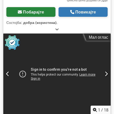
фиксна цена додава се ДДВ
Побарајте
Повикајте
Состојба:
добра (користена)
,
Мал оглас
1
/
18