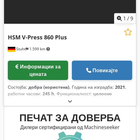
1
/
9
HSM
V-Press 860 Plus
Stuhr
1.599 km
Информации за
Повикајте
цената
Состојба:
добра (користена)
, Година на изградба:
2021
,
работни часови:
245 h
, Функционалност:
целосно
функционален
,
ПЕЧАТ ЗА ДОВЕРБА
Дилери сертифицирани од Machineseeker