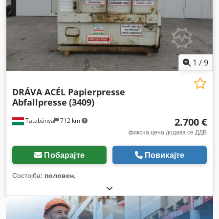
1
/
9
DRÁVA ACÉL Papierpresse
Abfallpresse
(3409)
2.700 €
Tatabánya
712 km
фиксна цена додава се ДДВ
Побарајте
Повикајте
Состојба:
половен
,