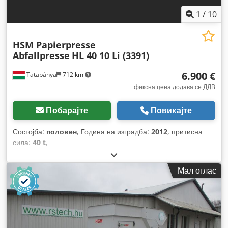
1
/
10
HSM Papierpresse
Abfallpresse
HL 40 10 Li (3391)
6.900 €
Tatabánya
712 km
фиксна цена додава се ДДВ
Побарајте
Повикајте
Состојба:
половен
, Година на изградба:
2012
, притисна
сила:
40 t
,
Мал оглас