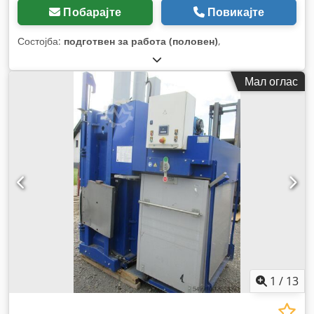
Побарајте
Повикајте
Состојба:
подготвен за работа (половен)
,
Мал оглас
1
/
13