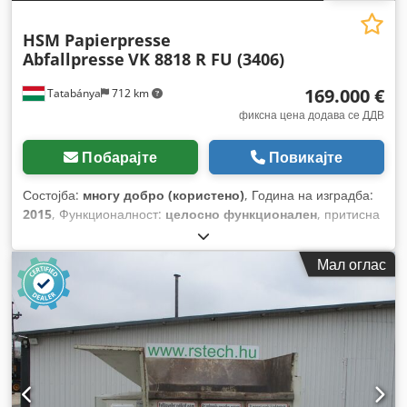
HSM Papierpresse
Abfallpresse
VK 8818 R FU (3406)
169.000 €
Tatabánya
712 km
фиксна цена додава се ДДВ
Побарајте
Повикајте
Состојба:
многу добро (користено)
, Година на изградба:
2015
, Функционалност:
целосно функционален
, притисна
сила:
100 t
,
Мал оглас