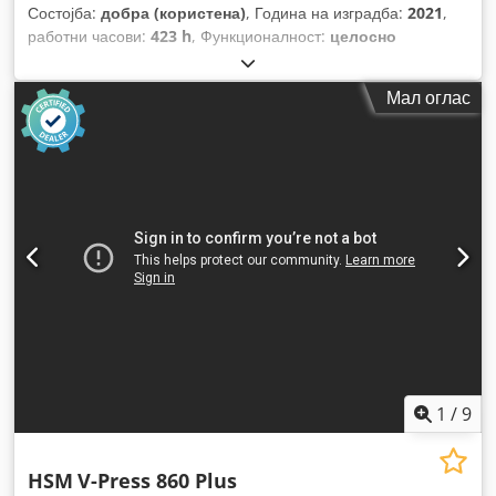
Состојба:
добра (користена)
, Година на изградба:
2021
,
работни часови:
423 h
, Функционалност:
целосно
функционален
,
Мал оглас
1
/
9
HSM
V-Press 860 Plus