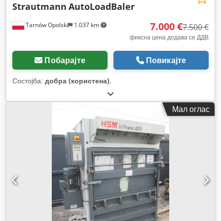
Strautmann
AutoLoadBaler
7.000 €
Tarnów Opolski
1.037 km
7.500 €
фиксна цена додава се ДДВ
Побарајте
Повикајте
Состојба:
добра (користена)
,
Мал оглас