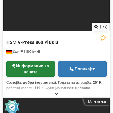
1
/
8
HSM
V-Press 860 Plus B
Stuhr
1.599 km
Информации за
Повикајте
цената
Состојба:
добра (користена)
, Година на изградба:
2019
,
работни часови:
119 h
, Функционалност:
целосно
функционален
,
Мал оглас