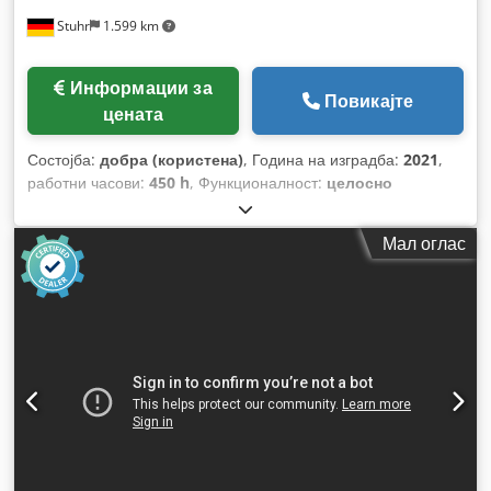
Stuhr
1.599 km
Информации за
Повикајте
цената
Состојба:
добра (користена)
, Година на изградба:
2021
,
работни часови:
450 h
, Функционалност:
целосно
функционален
,
Мал оглас