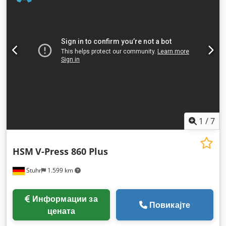
1
/
7
HSM
V-Press 860 Plus
Stuhr
1.599 km
Информации за
Повикајте
цената