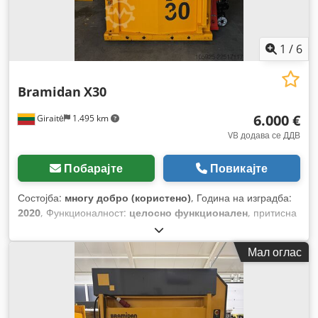
1
/
6
Bramidan
X30
6.000 €
Giraitė
1.495 km
VB додава се ДДВ
Побарајте
Повикајте
Состојба:
многу добро (користено)
, Година на изградба:
2020
, Функционалност:
целосно функционален
, притисна
сила:
30 t
, Опрема:
документација / прирачник
,
Мал оглас