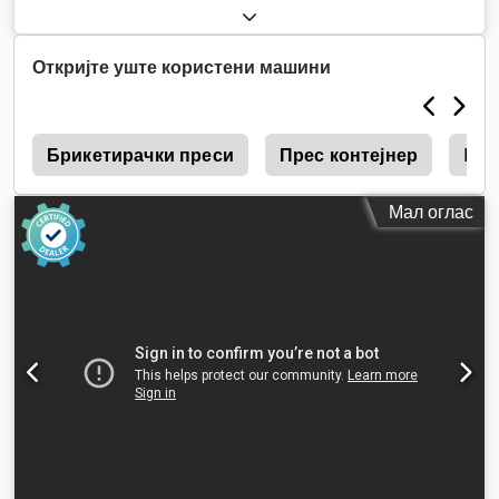
Откријте уште користени машини
0
Брикетирачки преси
Прес контејнер
Hs
Мал оглас