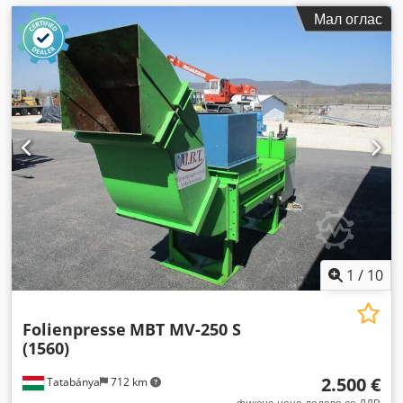
Мал оглас
1
/
10
Folienpresse
MBT MV-250 S
(1560)
2.500 €
Tatabánya
712 km