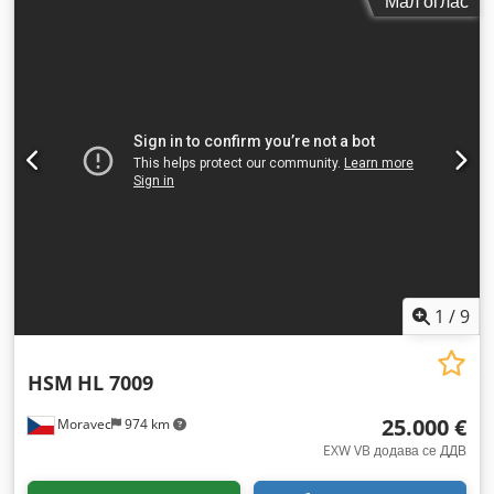
Мал оглас
1
/
9
HSM
HL 7009
25.000 €
Moravec
974 km
EXW VB додава се ДДВ