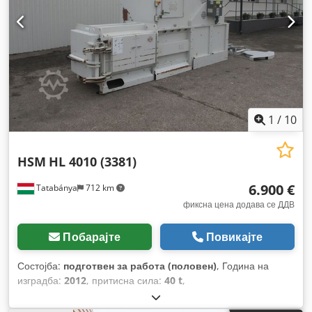
1
/
10
HSM
HL 4010 (3381)
6.900 €
Tatabánya
712 km
фиксна цена додава се ДДВ
Побарајте
Повикајте
Состојба:
подготвен за работа (половен)
, Година на
изградба:
2012
, притисна сила:
40 t
,