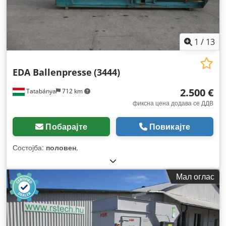
1
/
13
EDA Ballenpresse
(3444)
2.500 €
Tatabánya
712 km
фиксна цена додава се ДДВ
Побарајте
Повикајте
Состојба:
половен
,
Мал оглас