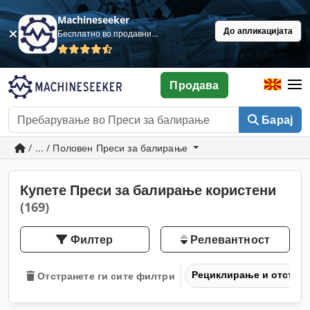
Machineseeker
До апликацијата
Бесплатно во продавница
Продава
Барај
/ ... / Половен Преси за балирање
Купете Преси за балирање користени
(169)
Филтер
Релевантност
Рециклирање и отстра
Отстранете ги сите филтри