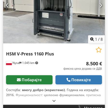
1
/
8
HSM
V-Press 1160 Plus
8.500 €
Nysa
1.045 km
фиксна цена додава се ДДВ
Побарајте
Повикајте
Состојба:
многу добро (користено)
, Година на изградба:
2016
, Функционалност:
целосно функционален
, притисна
сила:
60 t
, тежина на бала:
550 кг
, Опрема:
документација
/ прирачник
,