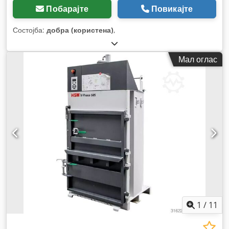
Побарајте
Повикајте
Состојба:
добра (користена)
,
Мал оглас
1
/
11