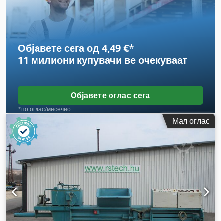
Објавете сега од 4,49 €
*
11 милиони купувачи
ве очекуваат
Објавете оглас сега
*по оглас/месечно
Мал оглас