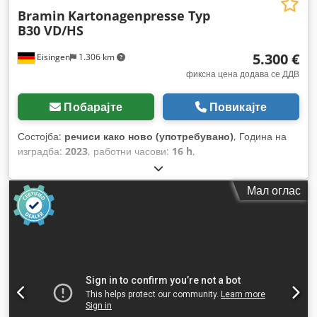
Bramin
Kartonagenpresse Typ
B30 VD/HS
5.300 €
Eisingen
1.306 km
фиксна цена додава се ДДВ
Побарајте
Повикајте
Состојба:
речиси како ново (употребувано)
, Година на
изградба:
2023
, работни часови:
16 h
,
Мал оглас