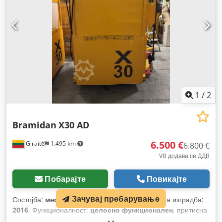
1
/
2
Bramidan
X30 AD
6.500 €
Giraitė
1.495 km
6.800 €
VB додава се ДДВ
Побарајте
Повикајте
Зачувај пребарување
Состојба:
многу добро (користено)
, Година на изградба:
2016
, Функционалност:
целосно функционален
, притисна
сила:
30 t
,