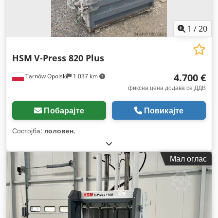
1
/
20
HSM
V-Press 820 Plus
4.700 €
Tarnów Opolski
1.037 km
фиксна цена додава се ДДВ
Побарајте
Повикајте
Состојба:
половен
,
Мал оглас