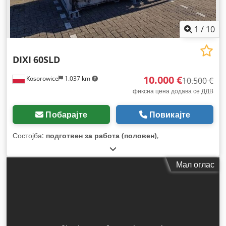
1
/
10
DIXI
60SLD
10.000 €
Kosorowice
1.037 km
10.500 €
фиксна цена додава се ДДВ
Побарајте
Повикајте
Состојба:
подготвен за работа (половен)
,
Мал оглас