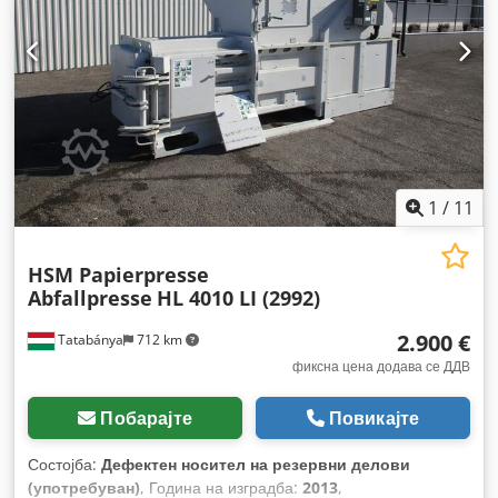
1
/
11
HSM Papierpresse
Abfallpresse
HL 4010 LI (2992)
2.900 €
Tatabánya
712 km
фиксна цена додава се ДДВ
Побарајте
Повикајте
Состојба:
Дефектен носител на резервни делови
(употребуван)
, Година на изградба:
2013
,