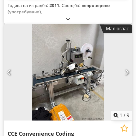
Година на изградба:
2011
, Состојба:
непроверено
(употребувано)
,
Мал оглас
1
/
9
CCE Convenience Coding