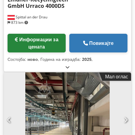
GmbH
Urraco 4000DS
Spittal an der Drau
873 km
Информации за
Повикајте
цената
Состојба:
ново
, Година на изградба:
2025
,
Мал оглас