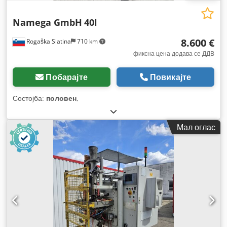
Namega GmbH
40l
8.600 €
Rogaška Slatina
710 km
фиксна цена додава се ДДВ
Побарајте
Повикајте
Состојба:
половен
,
Мал оглас