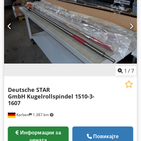
1
/
7
Deutsche STAR
GmbH
Kugelrollspindel 1510-3-
1607
Karben
1.387 km
Информации за
Повикајте
цената