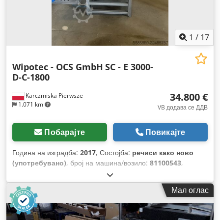
1
/
17
Wipotec - OCS GmbH
SC - E 3000-
D-C-1800
34.800 €
Karczmiska Pierwsze
1.071 km
VB додава се ДДВ
Побарајте
Повикајте
Година на изградба:
2017
, Состојба:
речиси како ново
(употребувано)
, број на машина/возило:
81100543
,
Мал оглас