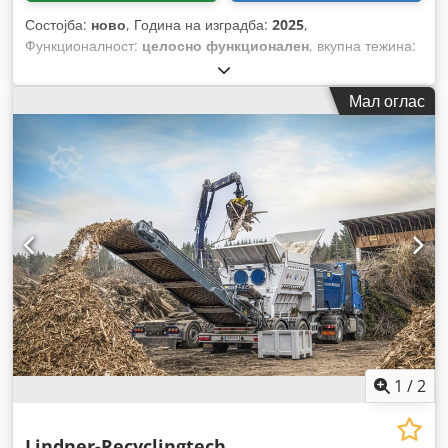
Состојба:
ново
, Година на изградба:
2025
,
Функционалност:
целосно функционален
, вкупна тежина:
44.000 кг
, должина на роторот:
2.800 мм
, моќ:
315 kW
(428,28 коњски сили)
, максимална брзина на вртење:
87
Мал оглас
обр/мин
,
1
/
2
Lindner-Recyclingtech