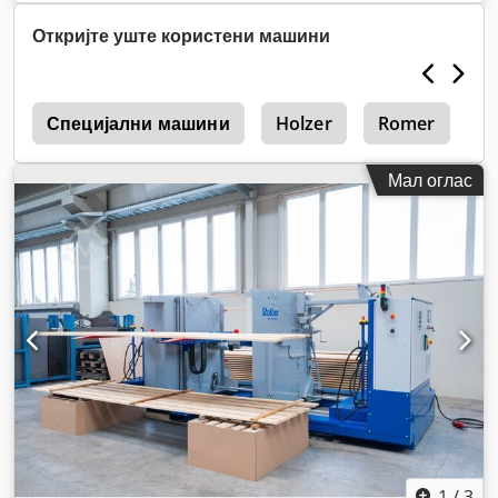
фреквенција:
50 Hz
,
Откријте уште користени машини
r
Специјални машини
Holzer
Romer
Ш
Мал оглас
1
/
3