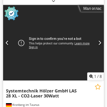
Мал оглас
1
/
8
Systemtechnik Hölzer GmbH
LAS
28 XL - CO2-Laser 30Watt
Kronberg im Taunus