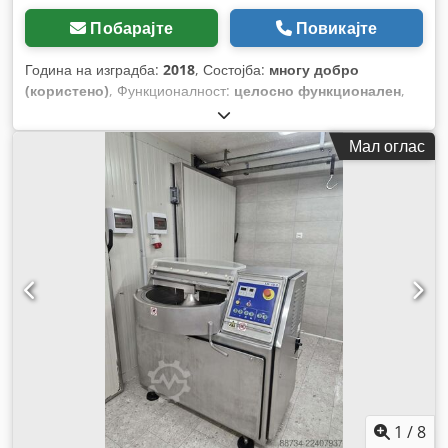
Побарајте
Повикајте
Година на изградба:
2018
, Состојба:
многу добро
(користено)
, Функционалност:
целосно функционален
,
број на машина/возило:
10044/0218
,
Мал оглас
1
/
8