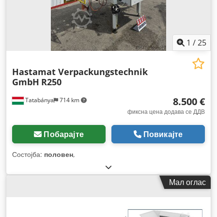
1
/
25
Hastamat Verpackungstechnik
GmbH
R250
8.500 €
Tatabánya
714 km
фиксна цена додава се ДДВ
Побарајте
Повикајте
Состојба:
половен
,
Мал оглас