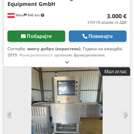
Equipment GmbH
3.000 €
Wien
846 km
EXW VB додава се ДДВ
Побарајте
Повикајте
Состојба:
многу добро (користено)
, Година на изградба:
2019
, Функционалност:
целосно функционален
,
Мал оглас