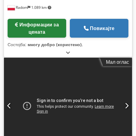
Radom
1.089 km
Информации за
Повикајте
цената
Состојба:
многу добро (користено)
,
Мал оглас