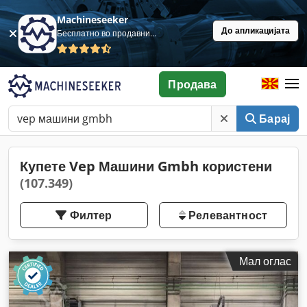
Machineseeker
До апликацијата
Бесплатно во продавница
Продава
Барај
Купете Vep Машини Gmbh користени
(107.349)
Филтер
Релевантност
Мал оглас