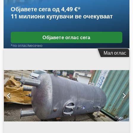
Објавете сега од 4,49 €
*
11 милиони купувачи
ве очекуваат
Објавете оглас сега
*по оглас/месечно
Мал оглас