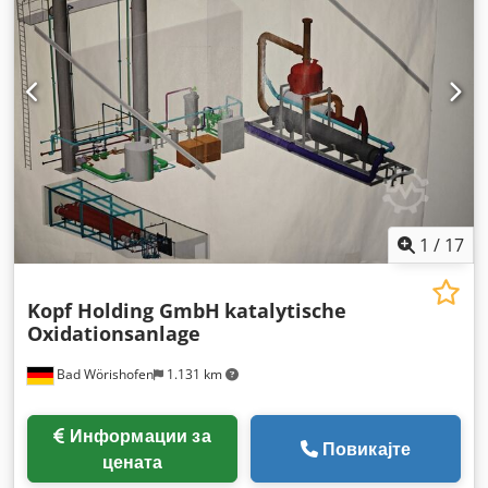
1
/
17
Kopf Holding GmbH
katalytische
Oxidationsanlage
Bad Wörishofen
1.131 km
Информации за
Повикајте
цената