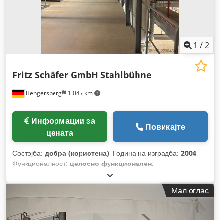
1
/
2
Fritz Schäfer GmbH
Stahlbühne
Hengersberg
1.047 km
Информации за
Повикајте
цената
Состојба:
добра (користена)
, Година на изградба:
2004
,
Функционалност:
целосно функционален
,
Мал оглас