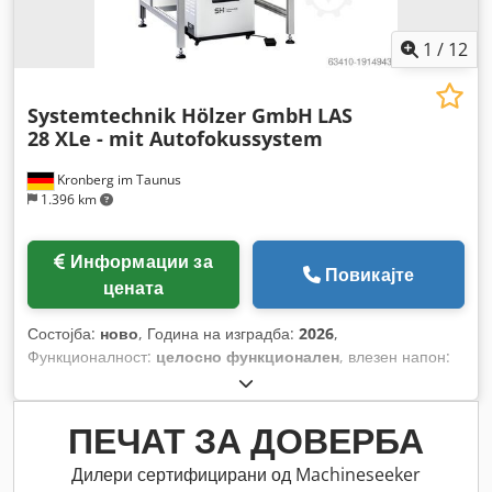
1
/
12
Systemtechnik Hölzer GmbH
LAS
28 XLe - mit Autofokussystem
Kronberg im Taunus
1.396 km
Информации за
Повикајте
цената
Состојба:
ново
, Година на изградба:
2026
,
Функционалност:
целосно функционален
, влезен напон:
230 V
, моќност на ласерот:
30 W
, тип на ладење:
воздух
,
вкупна ширина:
1.550 мм
, вкупна висина:
2.050 мм
, вкупна
должина:
900 мм
, вкупна тежина:
120 кг
, тип на
ПЕЧАТ ЗА ДОВЕРБА
прилагодување на висина:
електричен
, ширина на отворот
на вратата:
700 мм
, висина на отвора на вратата:
400 мм
,
Дилери сертифицирани од Machineseeker