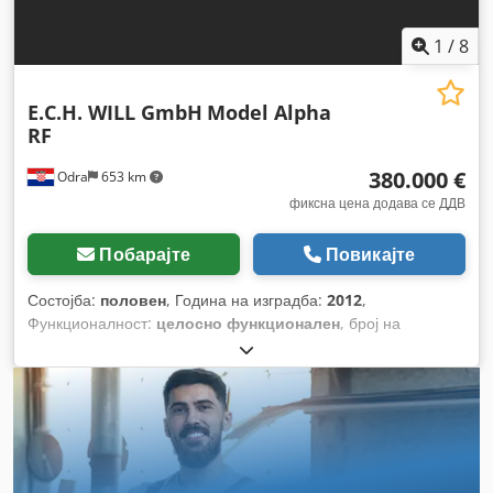
1
/
8
E.C.H. WILL GmbH
Model Alpha
RF
380.000 €
Odra
653 km
фиксна цена додава се ДДВ
Побарајте
Повикајте
Состојба:
половен
, Година на изградба:
2012
,
Функционалност:
целосно функционален
, број на
машина/возило:
11H82290
,