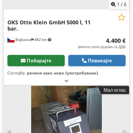
1
/
6
OKS Otto Klein GmbH
5000 l, 11
bar.
4.400 €
Bojkovice
882 km
фиксна цена додава се ДДВ
Побарајте
Повикајте
Состојба:
речиси како ново (употребувано)
,
Мал оглас