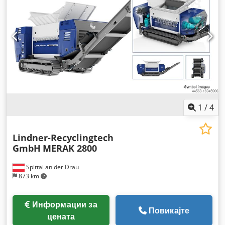
1
/
4
Lindner-Recyclingtech
GmbH
MERAK 2800
Spittal an der Drau
873 km
Информации за
Повикајте
цената