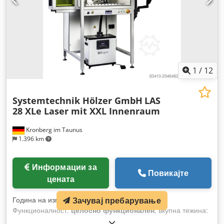
1
/
12
Systemtechnik Hölzer GmbH
LAS
28 XLe Laser mit XXL Innenraum
Kronberg im Taunus
1.396 km
Информации за
Повикајте
цената
Зачувај пребарување
Година на изградба:
2026
, Состојба:
ново
,
Функционалност:
целосно функционален
, вкупна тежина:
140 кг
, вкупна должина:
900 мм
, вкупна ширина:
800 мм
,