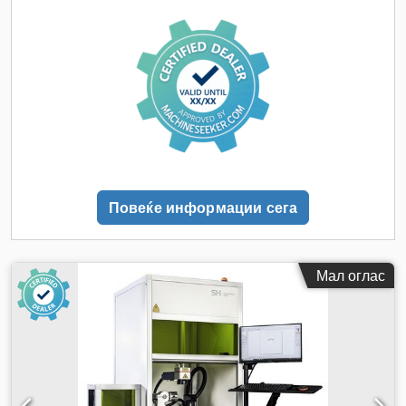
должина на областа за скенирање:
150 мм
, ширина на
областа за скенирање:
150 мм
, минимална температура на
животната средина:
15 °C
, максимална амбиентална
температура:
35 °C
, влезна фреквенција:
50 Hz
,
Повеќе информации сега
Мал оглас