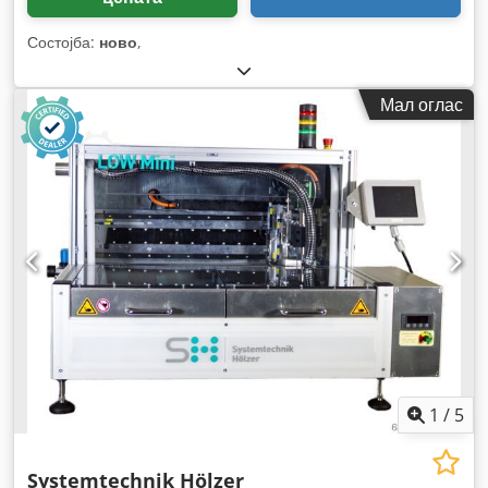
Состојба:
ново
,
Мал оглас
1
/
5
Systemtechnik Hölzer