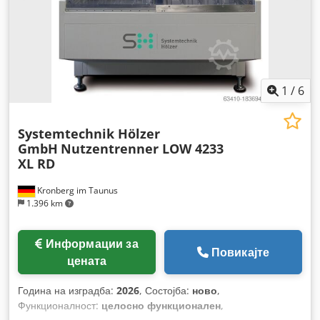
1
/
6
Systemtechnik Hölzer
GmbH
Nutzentrenner LOW 4233
XL RD
Kronberg im Taunus
1.396 km
Информации за
Повикајте
цената
Година на изградба:
2026
, Состојба:
ново
,
Функционалност:
целосно функционален
,