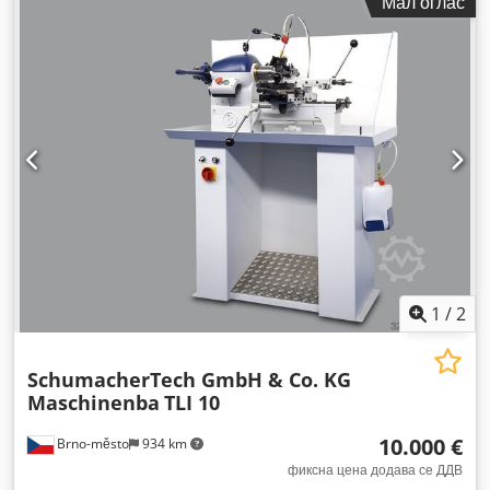
Мал оглас
1
/
2
SchumacherTech GmbH & Co. KG
Maschinenba
TLI 10
10.000 €
Brno-město
934 km
фиксна цена додава се ДДВ