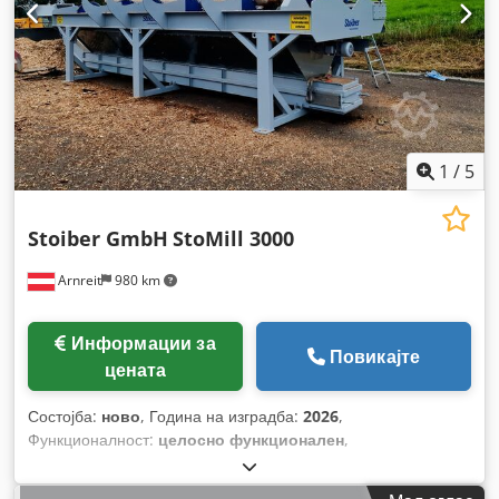
1
/
5
Stoiber GmbH
StoMill 3000
Arnreit
980 km
Информации за
Повикајте
цената
Состојба:
ново
, Година на изградба:
2026
,
Функционалност:
целосно функционален
,