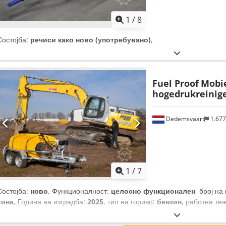
1
/
8
Состојба:
речиси како ново (употребувано)
,
Fuel Proof
Mobi
hogedrukreinige
Dedemsvaart
1.67
1
/
7
Состојба:
ново
, Функционалност:
целосно функционален
, број н
сина
, Година на изградба:
2025
, тип на гориво:
бензин
, работна те