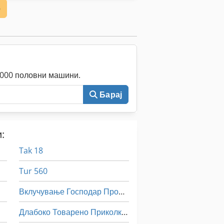
е
0.000 половни машини.
Барај
:
Tak 18
Tur 560
Вклучување Господар Профит 2
Длабоко Товарено Приколка M Преклопување Auffahrr