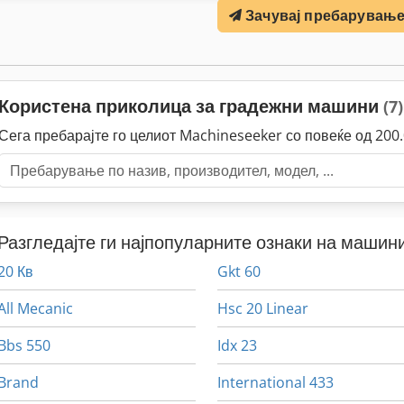
Зачувај пребарувањ
Користена приколица за градежни машини
(7)
Сега пребарајте го целиот Machineseeker со повеќе од 20
Разгледајте ги најпопуларните ознаки на машини
20 Кв
Gkt 60
All Mecanic
Hsc 20 Linear
Bbs 550
Idx 23
Brand
International 433