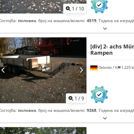
1
/
10
Состојба:
половен
, број на машина/возило:
4519
, Година на изград
[div]
2- achs Mün
Rampen
Oelsnitz / V.
1.225 
1
/
9
Состојба:
половен
, број на машина/возило:
9268
, Година на изград