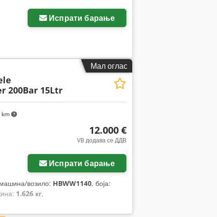
Испрати барање
Мал оглас
ele
r 200Bar 15Ltr
7 km
12.000 €
VB додава се ДДВ
Испрати барање
а машина/возило:
HBWW1140
, боја:
жина:
1.626 кг
,