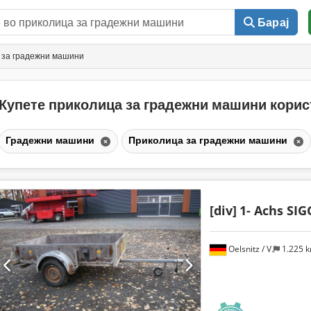
Барај
 за градежни машини
Купете приколица за градежни машини кори
Градежни машини
Приколица за градежни машини
[div]
1- Achs SIG
Oelsnitz / V.
1.225 