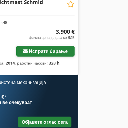
ichtmast Schmid
km
3.900 €
фиксна цена додава се ДДВ
Испрати барање
ба:
2014
, работни часови:
328 h
,
ристена механизација
 €
*
и
ве очекуваат
Објавете оглас сега