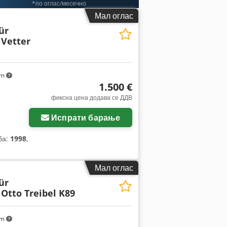
*по оглас/месечно
Мал оглас
ür
Vetter
km
1.500 €
фиксна цена додава се ДДВ
Испрати барање
ба:
1998
,
Мал оглас
ür
Otto Treibel K89
km