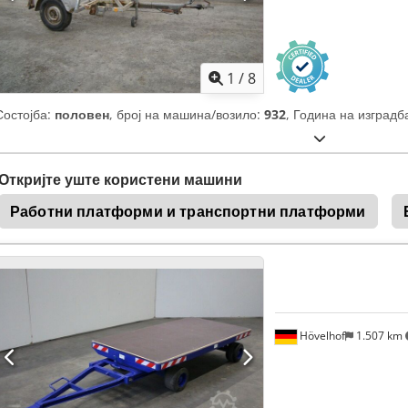
1
/
8
Состојба:
половен
, број на машина/возило:
932
, Година на изградб
Откријте уште користени машини
Работни платформи и транспортни платформи
Hövelhof
1.507 km