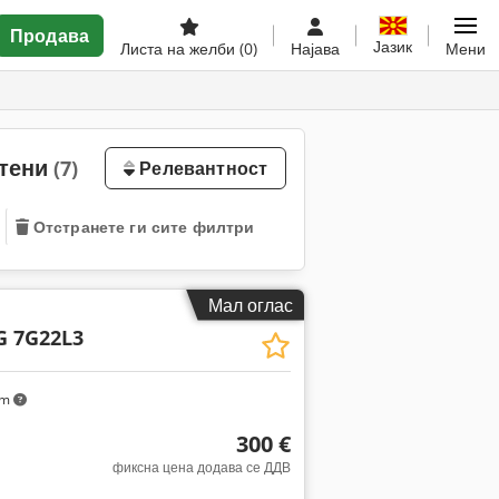
Продава
Јазик
Листа на желби
(0)
Најава
Мени
стени
(7)
Релевантност
Отстранете ги сите филтри
Мал оглас
G 7G22L3
km
300 €
фиксна цена додава се ДДВ