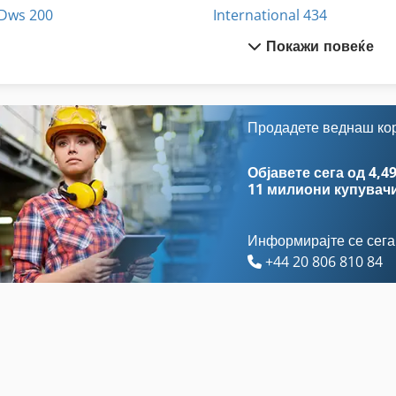
Dws 200
International 434
Покажи повеќе
Ex Прес Центар
Kotz Und Soehne
Fngj 20
Meh 5 2 1 8 B
Gastl Rg 200
Off-Road Автомобили
Продадете веднаш ко
German
Stavostroj Vp 200
Објавете сега од 4,49
11 милиони купувач
Информирајте се сега
+44 20 806 810 84