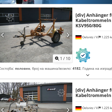
[div]
Anhänger f
Kabeltrommeln 
KSV950/80G
Oelsnitz / V.
1.225 
1
/
10
Состојба:
половен
, број на машина/возило:
4182
, Година на изград
[div]
Anhänger f
Kabeltrommeln 
Oelsnitz / V.
1.225 