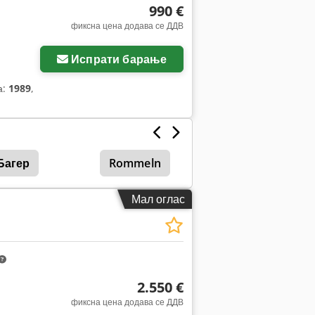
990 €
фиксна цена додава се ДДВ
Испрати барање
а:
1989
,
Багер
Rommeln
Мал оглас
2.550 €
фиксна цена додава се ДДВ