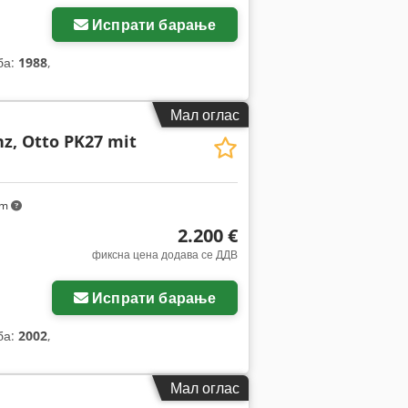
Испрати барање
ба:
1988
,
Мал оглас
z, Otto PK27 mit
km
2.200 €
фиксна цена додава се ДДВ
Испрати барање
ба:
2002
,
Мал оглас