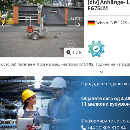
[div]
Anhänge- L
FG75LM
Oelsnitz / V.
1.225 
1
/
8
Состојба:
половен
, број на машина/возило:
5102
, Година на изград
Продадете веднаш ко
Објавете сега од 4,49
11 милиони купувач
Информирајте се сега
+44 20 806 810 84