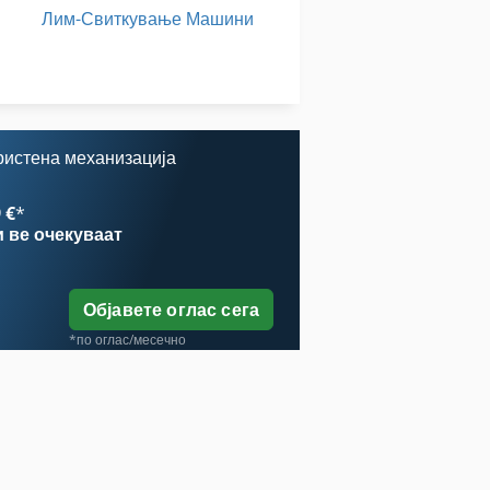
Лим-Свиткување Машини
Статистика На Ent
Тк Градите
ристена механизација
 €
*
и
ве очекуваат
Објавете оглас сега
*по оглас/месечно