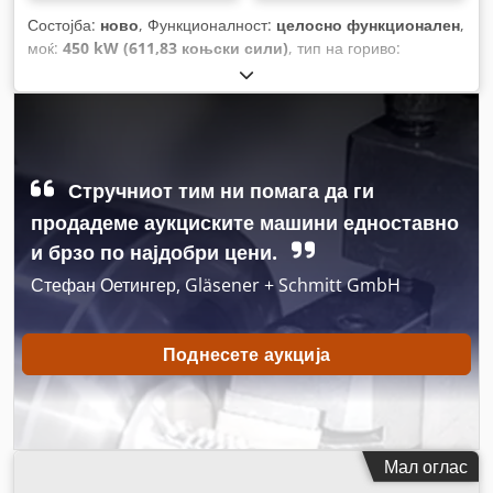
Состојба:
ново
, Функционалност:
целосно функционален
,
моќ:
450 kW (611,83 коњски сили)
, тип на гориво:
електричен
, Година на изградба:
2026
,
Стручниот тим ни помага да ги
продадеме аукциските машини едноставно
и брзо по најдобри цени.
Стефан Оетингер, Gläsener + Schmitt GmbH
Поднесете аукција
Мал оглас