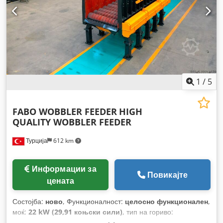
1
/
5
FABO WOBBLER FEEDER
HIGH
QUALITY WOBBLER FEEDER
Турција
612 km
Информации за
Повикајте
цената
Состојба:
ново
, Функционалност:
целосно функционален
,
моќ:
22 kW (29,91 коњски сили)
, тип на гориво:
електричен
, боја:
друго
, Година на изградба:
2026
,