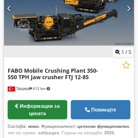
1
/
5
FABO Mobile Crushing Plant
350-
550 TPH Jaw crusher FTJ 12-85
Турција
612 km
Информации за
Повикајте
цената
Состојба:
ново
, Функционалност:
целосно функционален
,
тип на гориво:
хибриден
, Година на изградба:
2026
,