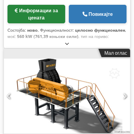
Информации за
Повикајте
цената
Состојба:
ново
, Функционалност:
целосно функционален
,
моќ:
560 kW (761,39 коњски сили)
, тип на гориво:
електричен
, боја:
друго
, Година на изградба:
2026
,
Мал оглас