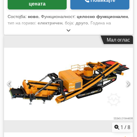
Повикајте
цената
Состојба:
ново
, Функционалност:
целосно функционален
,
тип на гориво:
електричен
, боја:
друго
, Година на
изградба:
2026
,
Мал оглас
1
/
8