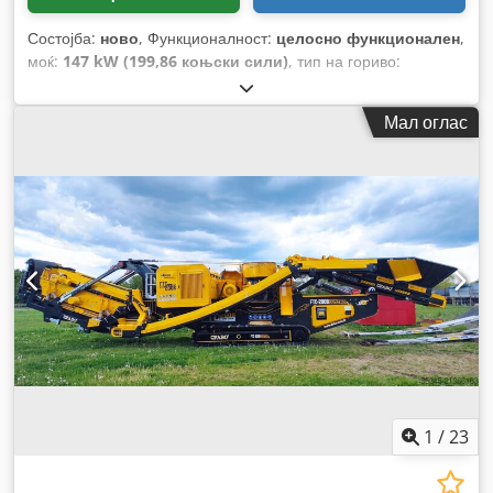
Состојба:
ново
, Функционалност:
целосно функционален
,
моќ:
147 kW (199,86 коњски сили)
, тип на гориво:
електричен
, Година на изградба:
2026
,
Мал оглас
1
/
23