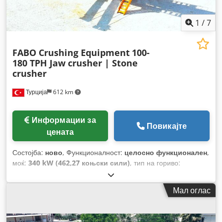
1
/
7
FABO Crushing Equipment
100-
180 TPH Jaw crusher | Stone
crusher
Турција
612 km
Информации за
Повикајте
цената
Состојба:
ново
, Функционалност:
целосно функционален
,
моќ:
340 kW (462,27 коњски сили)
, тип на гориво:
електричен
, боја:
друго
, Година на изградба:
2026
,
Мал оглас