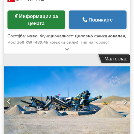
Информации за
Повикајте
цената
Состојба:
ново
, Функционалност:
целосно функционален
,
моќ:
360 kW (489,46 коњски сили)
, тип на гориво:
хибриден
, вкупна тежина:
35.000 кг
, Година на изградба:
2026
,
Мал оглас