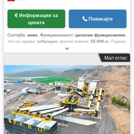
Информации за
Повикајте
цената
Состојба:
ново
, Функционалност:
целосно функционален
,
тип на гориво:
хибриден
, вкупна тежина:
55.000 кг
, Година
на изградба:
2026
,
Мал оглас