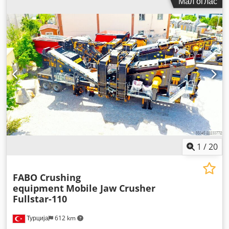
Мал оглас
1
/
20
FABO Crushing
equipment
Mobile Jaw Crusher
Fullstar-110
Турција
612 km