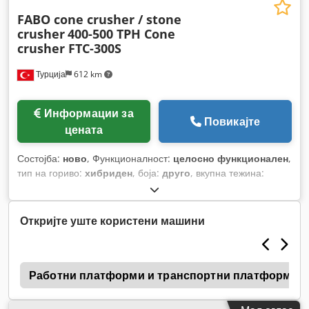
FABO cone crusher / stone
crusher
400-500 TPH Cone
crusher FTC-300S
Турција
612 km
Информации за
Повикајте
цената
Состојба:
ново
, Функционалност:
целосно функционален
,
тип на гориво:
хибриден
, боја:
друго
, вкупна тежина:
65.000 кг
, Година на изградба:
2026
,
Откријте уште користени машини
r
Работни платформи и транспортни платформи