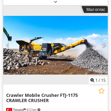
Мал оглас
1
/
15
Crawler Mobile Crusher
FTJ-1175
CRAWLER CRUSHER
Турција
612 km