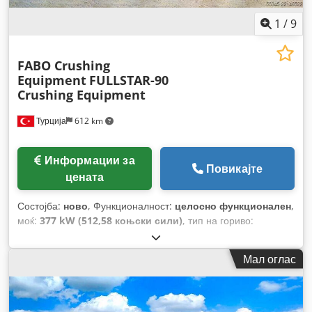
1
/
9
FABO Crushing
Equipment
FULLSTAR-90
Crushing Equipment
Турција
612 km
Информации за
Повикајте
цената
Состојба:
ново
, Функционалност:
целосно функционален
,
моќ:
377 kW (512,58 коњски сили)
, тип на гориво:
електричен
, боја:
друго
, Година на изградба:
2026
,
Мал оглас