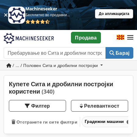
Machineseeker
До апликацијата
Бесплатно во продавница
Продава
Барај
/ ... / Половен Сита и дробилни постројки
Купете Сита и дробилни постројки
користени
(340)
Филтер
Релевантност
Градежни машини
Отстранете ги сите филтри