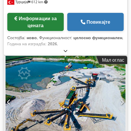
Турција
612 km
Информации за
Повикајте
цената
Состојба:
ново
, Функционалност:
целосно функционален
,
Година на изградба:
2026
,
Мал оглас