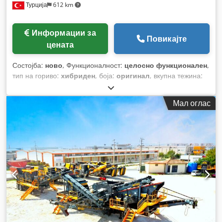
Турција
612 km
Информации за
Повикајте
цената
Состојба:
ново
, Функционалност:
целосно функционален
,
тип на гориво:
хибриден
, боја:
оригинал
, вкупна тежина:
55.000 кг
, Година на изградба:
2026
,
Мал оглас