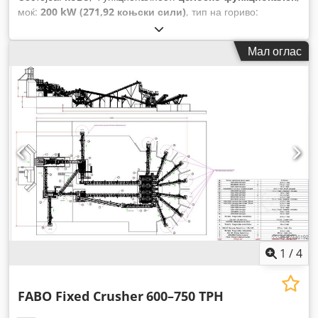
моќ:
200 kW (271,92 коњски сили)
, тип на гориво:
електричен
, боја:
друго
, вкупна тежина:
14.000 кг
, Година
на изградба:
2026
,
Мал оглас
1
/
4
FABO Fixed Crusher
600–750 TPH