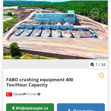
1
/
34
FABO crushing equipment
400
Ton/Hour Capacity
Турција
612 km
Информации за