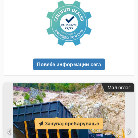
Повеќе информации сега
Мал оглас
Зачувај пребарување