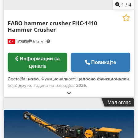
1
/
4
FABO hammer crusher
FHC-1410
Hammer Crusher
Турција
612 km
Информации за
Повикајте
цената
Состојба:
ново
, Функционалност:
целосно функционален
,
боја:
друго
, Година на изградба:
2026
,
Мал оглас