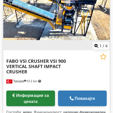
1
/
4
FABO VSI CRUSHER
VSI 900
VERTICAL SHAFT IMPACT
CRUSHER
Турција
612 km
Информации за
Повикајте
цената
Состојба:
ново
, Функционалност:
целосно функционален
,