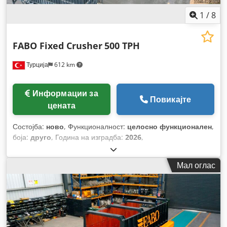
1
/
8
FABO Fixed Crusher
500 TPH
Турција
612 km
Информации за
Повикајте
цената
Состојба:
ново
, Функционалност:
целосно функционален
,
боја:
друго
, Година на изградба:
2026
,
Мал оглас