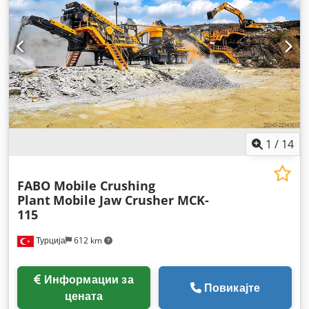
1
/
14
FABO Mobile Crushing
Plant
Mobile Jaw Crusher MCK-
115
Турција
612 km
Информации за
Повикајте
цената