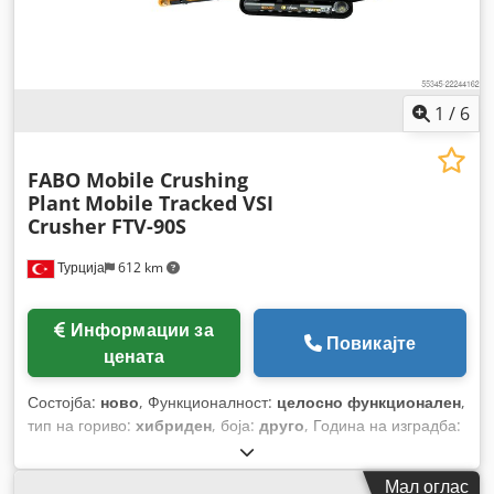
1
/
6
FABO Mobile Crushing
Plant
Mobile Tracked VSI
Crusher FTV-90S
Турција
612 km
Информации за
Повикајте
цената
Состојба:
ново
, Функционалност:
целосно функционален
,
тип на гориво:
хибриден
, боја:
друго
, Година на изградба:
2026
,
Мал оглас