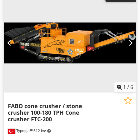
1
/
6
FABO cone crusher / stone
crusher
100-180 TPH Cone
crusher FTC-200
Турција
612 km