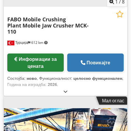
1
/
8
FABO Mobile Crushing
Plant
Mobile Jaw Crusher MCK-
110
Турција
612 km
Информации за
Повикајте
цената
Состојба:
ново
, Функционалност:
целосно функционален
,
Година на изградба:
2026
,
Мал оглас