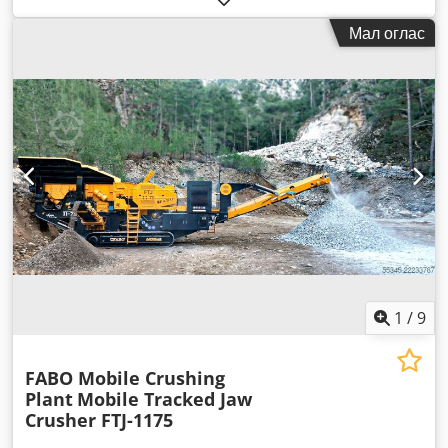
Мал оглас
1
/
9
FABO Mobile Crushing
Plant
Mobile Tracked Jaw
Crusher FTJ-1175