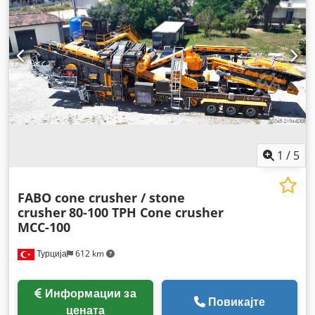
1
/
5
FABO cone crusher / stone
crusher
80-100 TPH Cone crusher
MCC-100
Турција
612 km
Информации за
Повикајте
цената