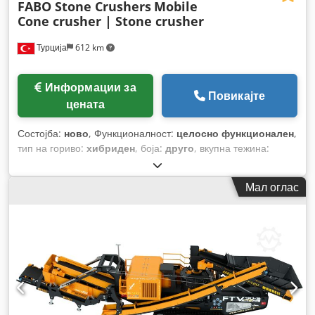
FABO Stone Crushers
Mobile
Cone crusher | Stone crusher
Турција
612 km
Информации за
Повикајте
цената
Состојба:
ново
, Функционалност:
целосно функционален
,
тип на гориво:
хибриден
, боја:
друго
, вкупна тежина:
46.000 кг
, Година на изградба:
2026
,
Мал оглас