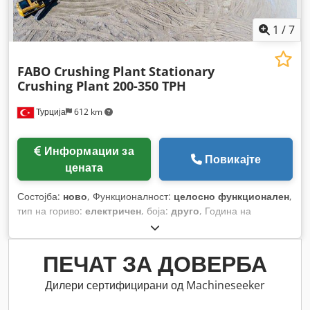
1
/
7
FABO Crushing Plant
Stationary
Crushing Plant 200-350 TPH
Турција
612 km
Информации за
Повикајте
цената
Состојба:
ново
, Функционалност:
целосно функционален
,
тип на гориво:
електричен
, боја:
друго
, Година на
изградба:
2026
,
ПЕЧАТ ЗА ДОВЕРБА
Дилери сертифицирани од Machineseeker