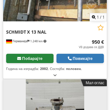
1
/
1
SCHMIDT
X 13 NAL
950 €
Германија
1.248 km
VB додава се ДДВ
Побарајте
Повикајте
Година на изградба:
2002
, Состојба:
половен
,
Мал оглас