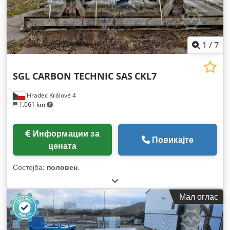
1
/
7
SGL CARBON TECHNIC SAS
CKL7
Hradec Králové 4
1.061 km
Информации за
Повикајте
цената
Состојба:
половен
,
Мал оглас