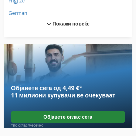
Fngj 20
German
Покажи повеќе
Hsc 20 Linear
Stavostroj Vp 200
Tak 18
Tps 330
Tur 560
Објавете сега од 4,49 €
*
Zett Хаос Технологија Gmbh
11 милиони купувачи
ве очекуваат
Вклучување Господар Профит 2
Волумен На Складирање
Објавете оглас сега
Заменик 200 Мм
*по оглас/месечно