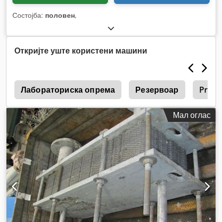
Состојба:
половен
,
Откријте уште користени машини
а
Лабораториска опрема
Резервоар
Prinec
Мал оглас