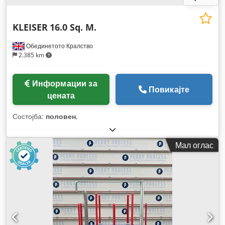
KLEISER
16.0 Sq. M.
Обединетото Кралство
2.385 km
Информации за
Повикајте
цената
Состојба:
половен
,
Мал оглас