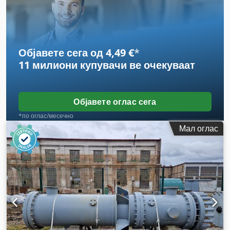
Објавете сега од 4,49 €
*
11 милиони купувачи
ве очекуваат
Објавете оглас сега
*по оглас/месечно
Мал оглас