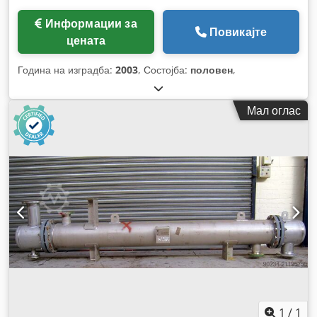
Информации за
Повикајте
цената
Година на изградба:
2003
, Состојба:
половен
,
Мал оглас
1
/
1