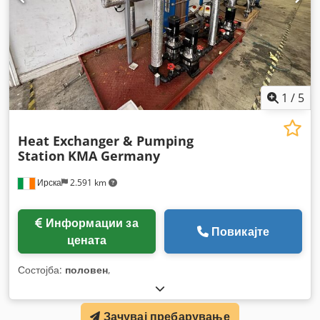
1
/
5
Heat Exchanger & Pumping
Station
KMA Germany
Ирска
2.591 km
Информации за
Повикајте
цената
Состојба:
половен
,
Зачувај пребарување