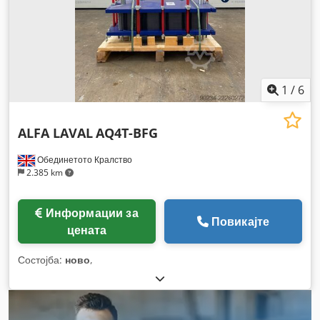
1
/
6
ALFA LAVAL
AQ4T-BFG
Обединетото Кралство
2.385 km
Информации за
Повикајте
цената
Состојба:
ново
,