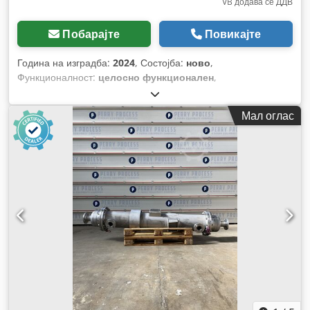
VB додава се ДДВ
Побарајте
Повикајте
Година на изградба:
2024
, Состојба:
ново
,
Функционалност:
целосно функционален
,
Мал оглас