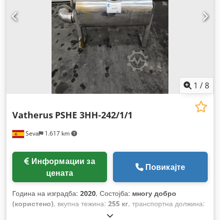
1
/
8
Vatherus
PSHE 3HH-242/1/1
Seva
1.617 km
Информации за
Повикајте
цената
Година на изградба:
2020
, Состојба:
многу добро
(користено)
, вкупна тежина:
255 кг
, транспортна должина:
1.300 мм
, транспортна ширина:
450 мм
, транспортна