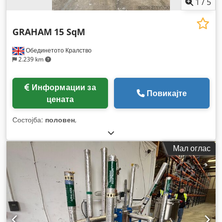
1
/
5
GRAHAM
15 SqM
Обединетото Кралство
2.239 km
Информации за
Повикајте
цената
Состојба:
половен
,
Мал оглас