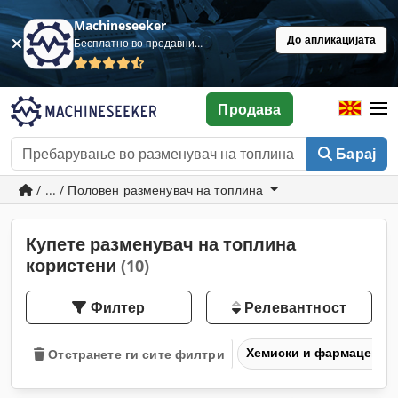
Machineseeker
До апликацијата
Бесплатно во продавница
Продава
Барај
/ ... / Половен разменувач на топлина
Купете разменувач на топлина
користени
(10)
Филтер
Релевантност
Хемиски и фармацевтс
Отстранете ги сите филтри