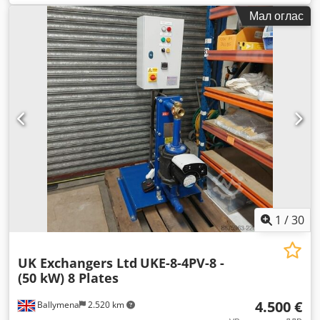
висина:
950 мм
,
Мал оглас
1
/
30
UK Exchangers Ltd
UKE-8-4PV-8 -
(50 kW) 8 Plates
4.500 €
Ballymena
2.520 km