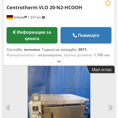
Centrotherm
VLO 20-N2-HCOOH
Kölleda
1.337 km
Информации за
Повикајте
цената
Состојба:
половен
, Година на изградба:
2011
,
Функционалност:
непроверено
, вкупна должина:
1.700 мм
,
вкупна висина:
1.400 мм
, вкупна ширина:
680 мм
, вкупна
тежина:
400 кг
,
Мал оглас