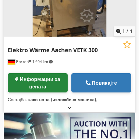
1
/
4
Elektro Wärme Aachen
VETK 300
Borken
1.604 km
Информации за
Повикајте
цената
Состојба:
како нова (изложбена машина)
,