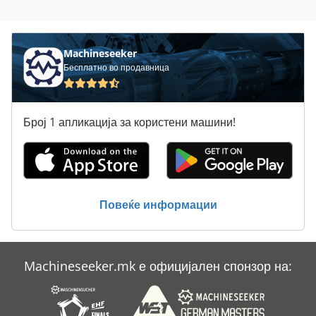
Брајан Беккум Месо Бас 315
Вентил Дн 50
Machineseeker
Бесплатно во продавница
Вклучување Господар Профит 2
Лим-Свиткување Машини
Број 1 апликација за користени машини!
Силосен Контејнер Со Вентил Ca 2 5 Cbm
Статистика На Ent
Тк Градите
Повеќе информации
Machineseeker.mk е официјален спонзор на: