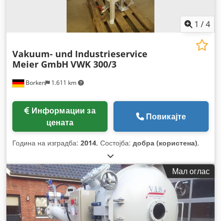
1
/
4
Vakuum- und Industrieservice
Meier GmbH
VWK 300/3
Borken
1.611 km
Информации за
Повикајте
цената
Година на изградба:
2014
, Состојба:
добра (користена)
,
Мал оглас