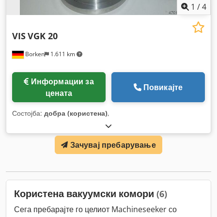
1
/
4
VIS
VGK 20
Borken
1.611 km
Информации за
Повикајте
цената
Состојба:
добра (користена)
,
Зачувај пребарување
Користена вакуумски комори
(6)
Сега пребарајте го целиот Machineseeker со