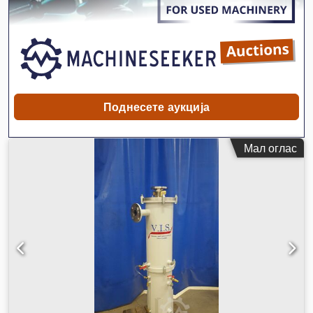
Поднесете аукција
Мал оглас