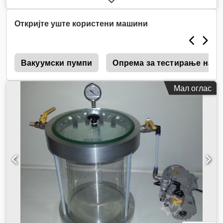
Откријте уште користени машини
s
Вакуумски пумпи
Опрема за тестирање на н
Мал оглас