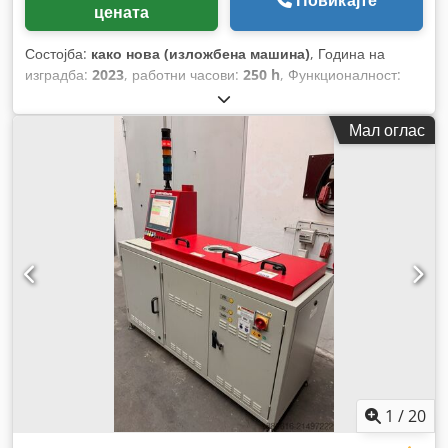
Повикајте
цената
Состојба:
како нова (изложбена машина)
, Година на
изградба:
2023
, работни часови:
250 h
, Функционалност:
целосно функционален
,
Мал оглас
1
/
20