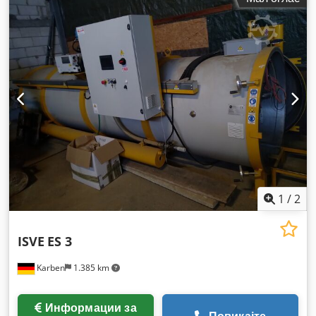
1
/
2
ISVE
ES 3
Karben
1.385 km
Информации за