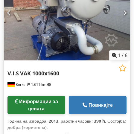
1
/
6
V.I.S
VAK 1000x1600
Borken
1.611 km
Информации за
Повикајте
цената
Година на изградба:
2013
, работни часови:
390 h
, Состојба:
добра (користена)
,