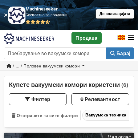
Machineseeker
До апликацијата
Бесплатно во продавница
Продава
Барај
/ ... / Половен вакуумски комори
Купете вакуумски комори користени
(6)
Филтер
Релевантност
Вакуумска техника
Отстранете ги сите филтри
Мал оглас