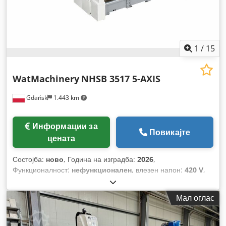
1
/
15
WatMachinery
NHSB 3517 5-AXIS
Gdańsk
1.443 km
Информации за
Повикајте
цената
Состојба:
ново
, Година на изградба:
2026
,
Функционалност:
нефункционален
, влезен напон:
420 V
,
влезна фреквенција:
50 Hz
, тип на влезен струја:
трифазен
, растојание на движење на Х-оската:
4.300 мм
,
Мал оглас
движење по оската Y:
6.680 мм
, број на оски:
9
, број на
слотови во магазин за алати:
15
, вкупна висина:
4.100 мм
,
вкупна должина:
7.920 мм
, вкупна ширина:
9.000 мм
,