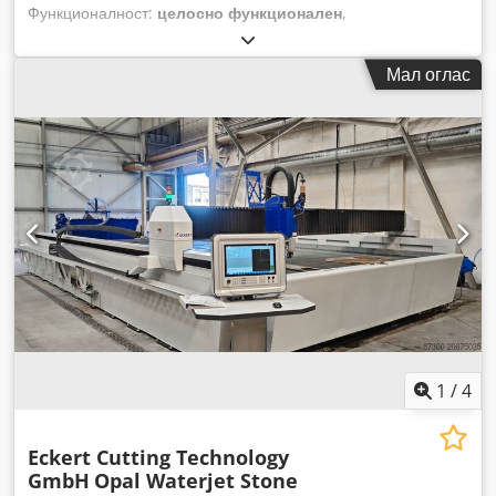
Функционалност:
целосно функционален
,
Мал оглас
1
/
4
Eckert Cutting Technology
GmbH
Opal Waterjet Stone