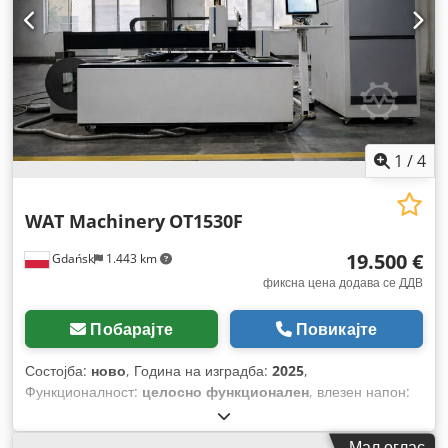
1
/
4
WAT Machinery
OT1530F
19.500 €
Gdańsk
1.443 km
фиксна цена додава се ДДВ
Побарајте
Повикајте
Состојба:
ново
, Година на изградба:
2025
,
Функционалност:
целосно функционален
, влезен напон:
380 V
, вкупна должина:
3.000 мм
, вкупна ширина:
1.500 мм
,
моќност на ласерот:
1.500 W
, Опрема:
документација /
Мал оглас