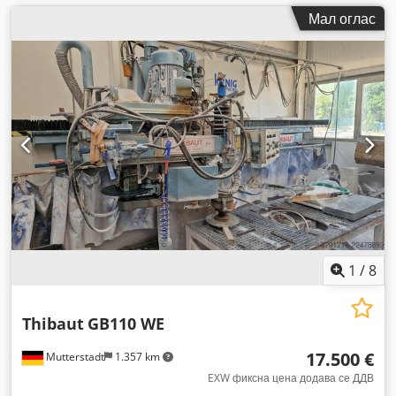
Мал оглас
1
/
8
Thibaut
GB110 WE
17.500 €
Mutterstadt
1.357 km
EXW фиксна цена додава се ДДВ