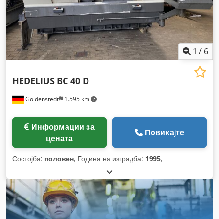
1
/
6
HEDELIUS
BC 40 D
Goldenstedt
1.595 km
Информации за
Повикајте
цената
Состојба:
половен
, Година на изградба:
1995
,