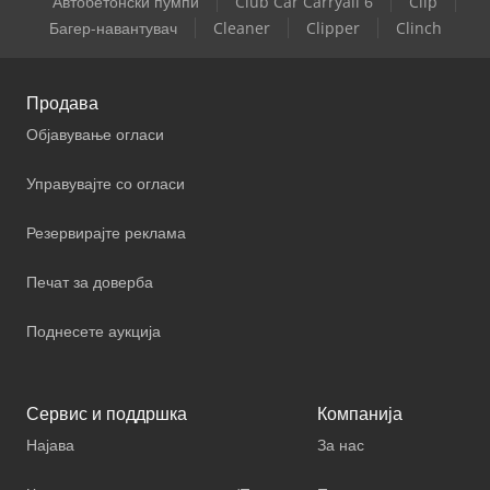
Автобетонски пумпи
Club Car Carryall 6
Clip
Багер-навантувач
Cleaner
Clipper
Clinch
Продава
Објавување огласи
Управувајте со огласи
Резервирајте реклама
Печат за доверба
Поднесете аукција
Сервис и поддршка
Компанија
Најава
За нас