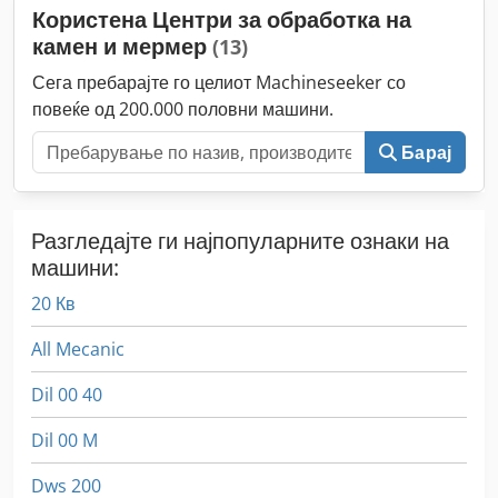
Користена Центри за обработка на
камен и мермер
(13)
Сега пребарајте го целиот Machineseeker со
повеќе од 200.000 половни машини.
Барај
Разгледајте ги најпопуларните ознаки на
машини:
20 Кв
All Mecanic
Dil 00 40
Dil 00 M
Dws 200