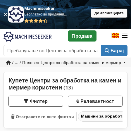
Machineseeker
До апликацијата
Бесплатно во продавница
Продава
Барај
/ ... / Половен Центри за обработка на камен и мермер
Купете Центри за обработка на камен и
мермер користени
(13)
Филтер
Релевантност
Машини за обработка н
Отстранете ги сите филтри