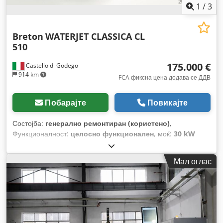
1
/
3
Breton
WATERJET CLASSICA CL
510
175.000 €
Castello di Godego
914 km
FCA фиксна цена додава се ДДВ
Побарајте
Повикајте
Состојба:
генерално ремонтиран (користено)
,
Функционалност:
целосно функционален
, моќ:
30 kW
(40,79 коњски сили)
, влезен напон:
400 V
, влезна
фреквенција:
500 Hz
, максимална должина на работниот
Мал оглас
предмет:
3.400 мм
, максимална ширина на работното
парче:
1.800 мм
, висина на работното парче (макс.):
200
мм
, должина на масата:
4.500 мм
, ширина на масата:
2.300
мм
, висина на масата:
1.800 мм
, оптоварување на масата:
500 кг
,