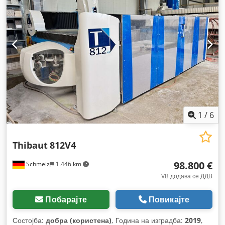
вкупна тежина:
18.000 кг
, Опрема:
Ознака CE,
документација / прирачник
,
1
/
6
Thibaut
812V4
98.800 €
Schmelz
1.446 km
VB додава се ДДВ
Побарајте
Повикајте
Состојба:
добра (користена)
, Година на изградба:
2019
,