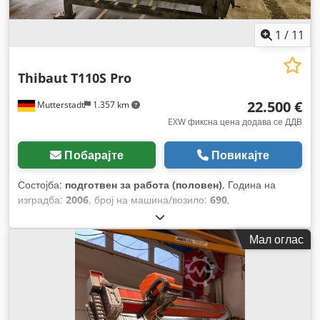
1
/
11
Thibaut
T110S Pro
22.500 €
Mutterstadt
1.357 km
EXW фиксна цена додава се ДДВ
Побарајте
Повикајте
Состојба:
подготвен за работа (половен)
, Година на
изградба:
2006
, број на машина/возило:
690
,
Функционалност:
целосно функционален
, моќ:
11 kW
(14,96 коњски сили)
, Опрема:
документација /
Мал оглас
прирачник
,