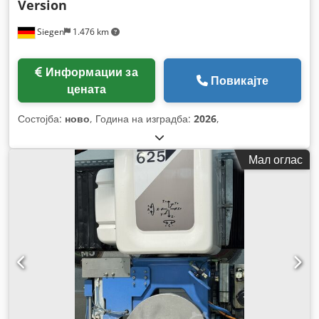
Version
Siegen
1.476 km
Информации за
Повикајте
цената
Состојба:
ново
, Година на изградба:
2026
,
Мал оглас