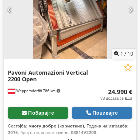
1
/
10
Pavoni Automazioni
Vertical
2200 Open
24.990 €
Weppersdorf
786 km
VB додава се ДДВ
Побарајте
Повикајте
Состојба:
многу добро (користено)
, Година на изградба:
2015
, број на машина/возило:
03814V2200
,
Функционалност:
целосно функционален
, работни