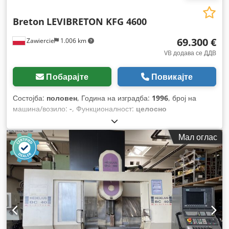
Breton
LEVIBRETON KFG 4600
69.300 €
Zawiercie
1.006 km
VB додава се ДДВ
Побарајте
Повикајте
Состојба:
половен
, Година на изградба:
1996
, број на
машина/возило:
-
, Функционалност:
целосно
функционален
, работни часови:
50.000 h
, влезен напон:
400 V
, влезен струја:
120 A
, влезна фреквенција:
50 Hz
, тип
Мал оглас
на влезен струја:
трифазен
, растојание на движење на Х-
оската:
2.200 мм
, движење по оската Y:
12.000 мм
,
растојание на движење Z-оска:
400 мм
, максимална
ширина на работното парче:
2.000 мм
, број на оски:
3
,
вкупна тежина:
35.000 кг
, година на последниот генерален
ремонт:
2024
,