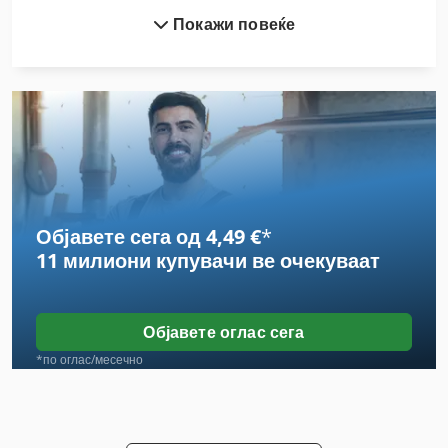
Покажи повеќе
Eisen Und Hammerwerk Gmbh
Ex Прес Центар
Fngj 20
Gastl Rg 200
German
Објавете сега од 4,49 €
*
Hsc 20 Linear
11 милиони купувачи
ве очекуваат
Idx 23
Masturn 50 Cnc
Објавете оглас сега
Meh 5 2 1 8 B
*по оглас/месечно
Sfw
Stavostroj Vp 200