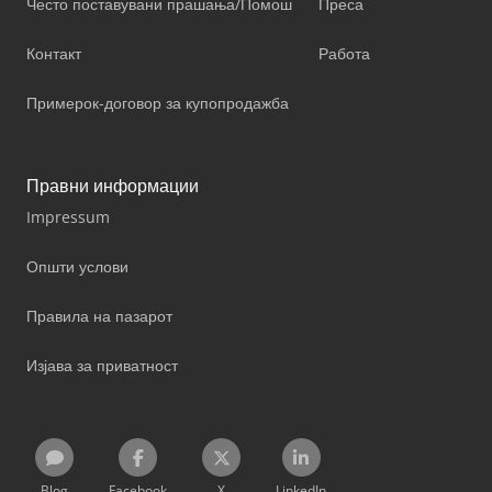
Често поставувани прашања/Помош
Преса
Контакт
Работа
Примерок-договор за купопродажба
Правни информации
Impressum
Општи услови
Правила на пазарот
Изјава за приватност
Blog
Facebook
X
LinkedIn