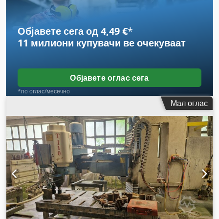
Објавете сега од 4,49 €
*
11 милиони купувачи
ве очекуваат
Објавете оглас сега
*по оглас/месечно
Мал оглас