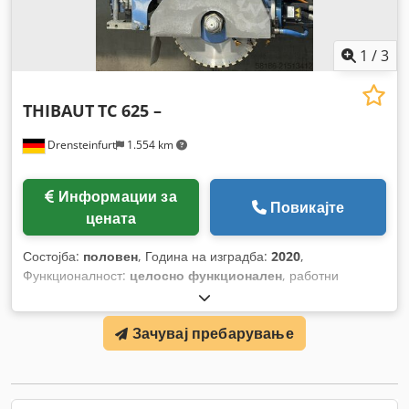
1
/
3
THIBAUT
TC 625 –
Drensteinfurt
1.554 km
Информации за
Повикајте
цената
Состојба:
половен
, Година на изградба:
2020
,
Функционалност:
целосно функционален
, работни
часови:
2.500 h
,
Зачувај пребарување