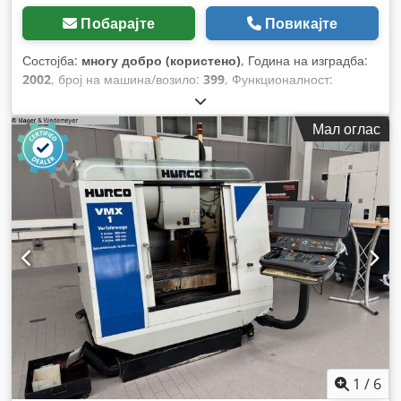
Побарајте
Повикајте
Состојба:
многу добро (користено)
, Година на изградба:
2002
, број на машина/возило:
399
, Функционалност:
целосно функционален
, Опрема:
документација /
прирачник
,
Мал оглас
1
/
6