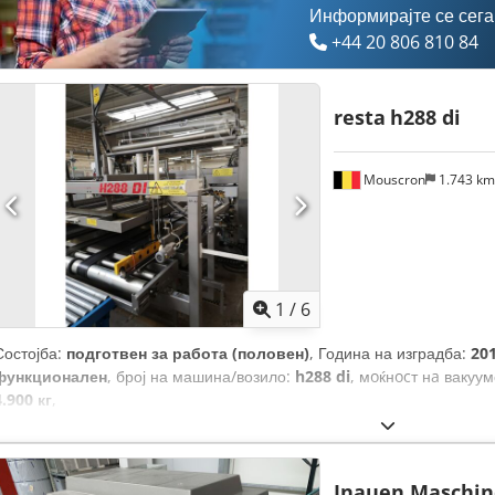
Информирајте се сега
+44 20 806 810 84
resta
h288 di
Mouscron
1.743 k
1
/
6
Состојба:
подготвен за работа (половен)
, Година на изградба:
20
функционален
, број на машина/возило:
h288 di
, мoќнocт нa вакуу
4.900 кг
,
Inauen Maschin