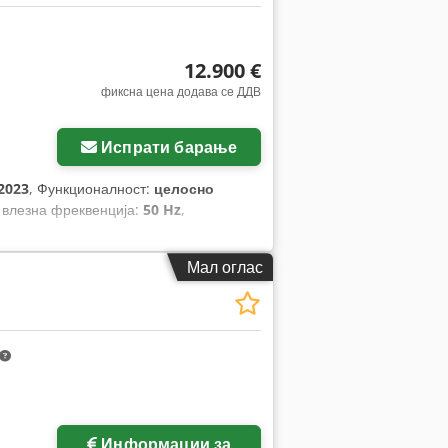
12.900 €
фиксна цена додава се ДДВ
Испрати барање
2023
, Функционалност:
целосно
, влезна фреквенција:
50 Hz
,
Мал оглас
Информации за