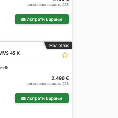
фиксна цена додава се ДДВ
ки
Испрати барање
Мал оглас
MVS 45 X
 km
2.490 €
фиксна цена додава се ДДВ
ки
Испрати барање