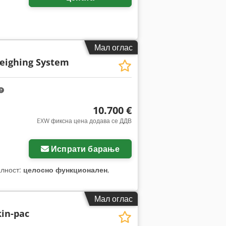
Мал оглас
eighing System
10.700 €
EXW фиксна цена додава се ДДВ
Испрати барање
алност:
целосно функционален
,
Мал оглас
kin-pac