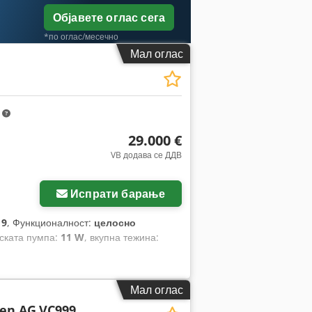
Објавете оглас сега
*по оглас/месечно
Мал оглас
m
29.000 €
VB додава се ДДВ
Испрати барање
19
, Функционалност:
целосно
мската пумпа:
11 W
, вкупна тежина:
Мал оглас
en AG
VC999