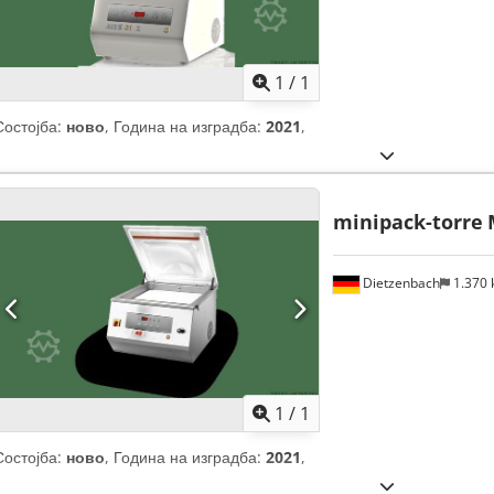
Побарајте повеќе
сли
1
/
1
Состојба:
ново
, Година на изградба:
2021
,
minipack-torre
Dietzenbach
1.370
Побарајте повеќе
сли
1
/
1
Состојба:
ново
, Година на изградба:
2021
,