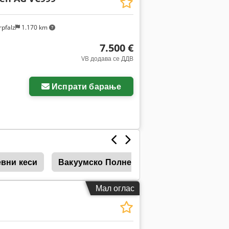
pfalz
1.170 km
7.500 €
VB додава се ДДВ
Испрати барање
евни кеси
Вакуумско Полнење
Minipack
M
Мал оглас