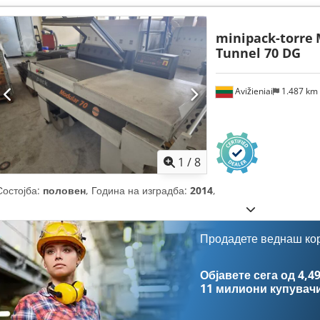
minipack-torre
Tunnel 70 DG
Avižieniai
1.487 km
1
/
8
Состојба:
половен
, Година на изградба:
2014
,
Продадете веднаш ко
Објавете сега од 4,49
11 милиони купувач