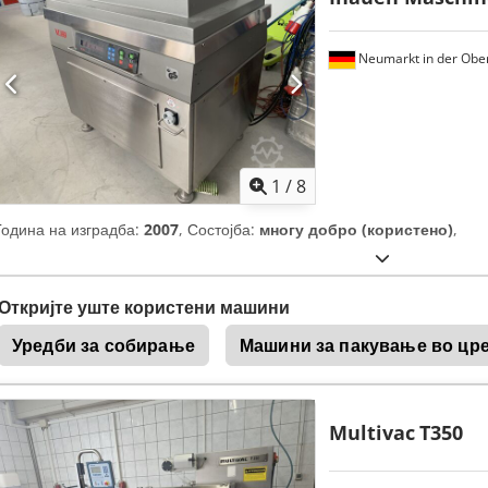
Neumarkt in der Ober
1
/
8
Година на изградба:
2007
, Состојба:
многу добро (користено)
,
Откријте уште користени машини
Уредби за собирање
Машини за пакување во цр
Multivac
T350