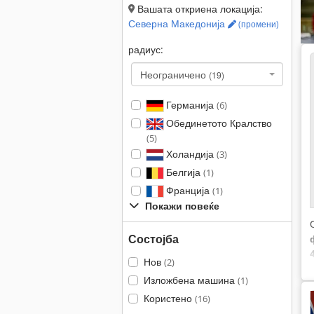
Вашата откриена локација:
Северна Македонија
(промени)
радиус:
Неограничено
(19)
Германија
(6)
Обединетото Кралство
(5)
Холандија
(3)
Белгија
(1)
Франција
(1)
Покажи повеќе
Состојба
Нов
(2)
Изложбена машина
(1)
Користено
(16)