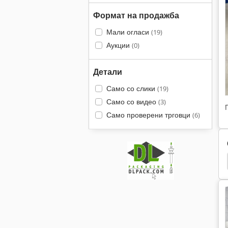
Формат на продажба
Мали огласи
(19)
Аукции
(0)
Детали
Само со слики
(19)
Само со видео
(3)
Само проверени трговци
(6)
00
Multivac R 5200
Multivac R 240
Komet