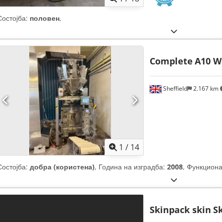
Состојба:
половен
,
Complete
A10 W
Sheffield
2.167 km
1
/
14
Состојба:
добра (користена)
, Година на изградба:
2008
, Функцион
Skinpack skin
S