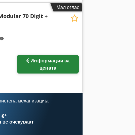
Мал оглас
Modular 70 Digit +
Информации за
цената
ристена механизација
 €
*
и
ве очекуваат