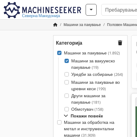
Северна Македонија
Машини за пакување
Половен Машини 
Категорија
Машини за пакување
(1.892)
Машини за вакуумско
пакување
(19)
Уредби за собирање
(264)
Машини за пакување во
цревни кеси
(199)
Други машини за
пакување
(181)
Обмотувач
(158)
Покажи повеќе
Машини за обработка на
метал и инструментални
машини
(31.909)