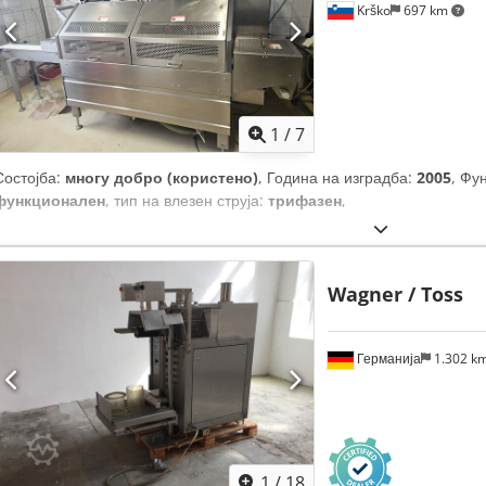
Krško
697 km
1
/
7
Состојба:
многу добро (користено)
, Година на изградба:
2005
, Фу
функционален
, тип на влезен струја:
трифазен
,
Wagner / Toss
Германија
1.302 k
1
/
18