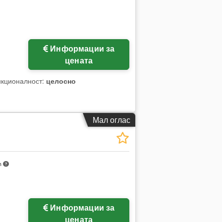
Информации за
цената
нкционалност:
целосно
Мал оглас
m
Информации за
цената