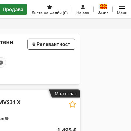
Продава
Јазик
Листа на желби
(0)
Најава
Мени
стени
Релевантност
Мал оглас
MVS31 X
 km
1.495 €