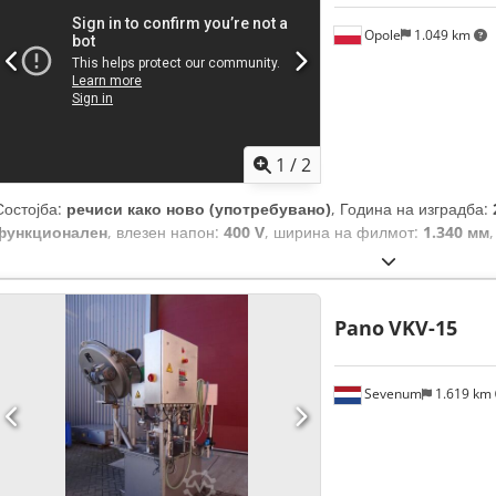
Opole
1.049 km
1
/
2
Состојба:
речиси како ново (употребувано)
, Година на изградба:
функционален
, влезен напон:
400 V
, ширина на филмот:
1.340 мм
Pano
VKV-15
Sevenum
1.619 km