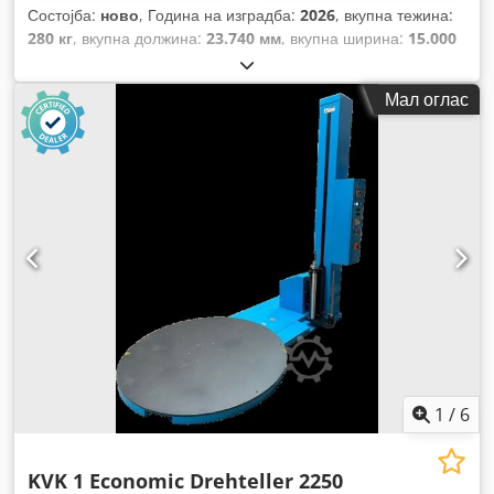
Состојба:
ново
, Година на изградба:
2026
, вкупна тежина:
280 кг
, вкупна должина:
23.740 мм
, вкупна ширина:
15.000
мм
, вкупна висина:
20.750 мм
, влезен напон:
230 V
,
времетраење на гаранцијата:
24 месеци
,
Мал оглас
1
/
6
KVK 1 Economic Drehteller 2250