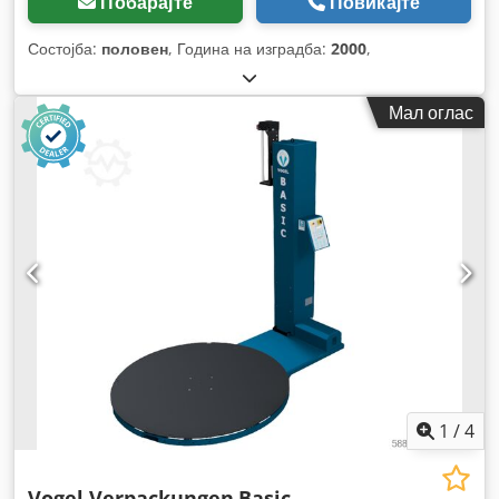
Побарајте
Повикајте
Состојба:
половен
, Година на изградба:
2000
,
Мал оглас
1
/
4
Vogel Verpackungen
Basic