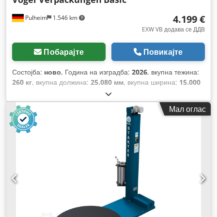
4.199 €
Pulheim
1.546 km
EXW VB додава се ДДВ
Побарајте
Повикајте
Состојба:
ново
, Година на изградба:
2026
, вкупна тежина:
260 кг
, вкупна должина:
25.080 мм
, вкупна ширина:
15.000
мм
, вкупна висина:
24.250 мм
, влезен напон:
230 V
,
времетраење на гаранцијата:
24 месеци
,
Мал оглас