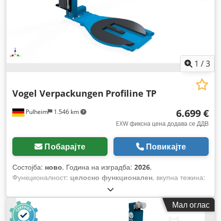
1
/
3
Vogel Verpackungen
Profiline TP
6.699 €
Pulheim
1.546 km
EXW фиксна цена додава се ДДВ
Побарајте
Повикајте
Состојба:
ново
, Година на изградба:
2026
,
Функционалност:
целосно функционален
, вкупна тежина:
420 кг
, вкупна должина:
31.000 мм
, вкупна ширина:
16.800
мм
, вкупна висина:
25.800 мм
, влезен напон:
230 V
,
Мал оглас
времетраење на гаранцијата:
24 месеци
,