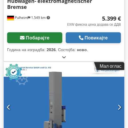
Hubwagen-
elektromagnetischer
Bremse
5.399 €
Pulheim
1.549 km
EXW фиксна цена додава се ДДВ
Побарајте
Повикајте
Година на изградба:
2026
, Состојба:
ново
,
Мал оглас