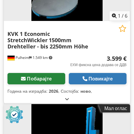
1
/
6
KVK 1 Economic
StretchWickler
1500mm
Drehteller - bis 2250mm Höhe
3.599 €
Pulheim
1.549 km
EXW фиксна цена додава се ДДВ
Побарајте
Повикајте
Година на изградба:
2026
, Состојба:
ново
,
Мал оглас