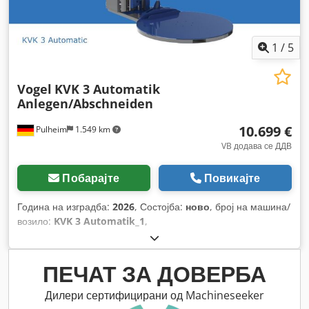
1
/
5
Vogel
KVK 3 Automatik
Anlegen/Abschneiden
10.699 €
Pulheim
1.549 km
VB додава се ДДВ
Побарајте
Повикајте
Година на изградба:
2026
, Состојба:
ново
, број на машина/
возило:
KVK 3 Automatik_1
,
ПЕЧАТ ЗА ДОВЕРБА
Дилери сертифицирани од Machineseeker