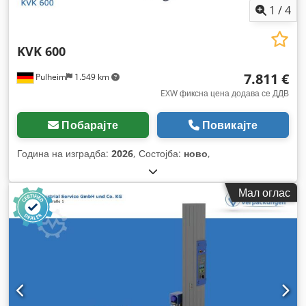
1
/
4
KVK 600
7.811 €
Pulheim
1.549 km
EXW фиксна цена додава се ДДВ
Побарајте
Повикајте
Година на изградба:
2026
, Состојба:
ново
,
Мал оглас