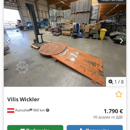
1
/
8
Vilis
Wickler
1.790 €
Aumühle
960 km
VB додава се ДДВ