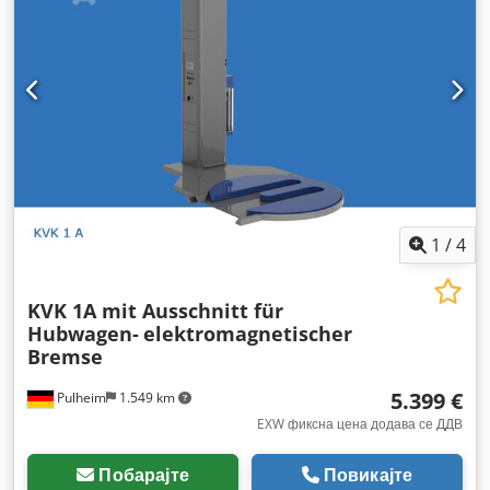
1
/
4
KVK 1A mit Ausschnitt für
Hubwagen-
elektromagnetischer
Bremse
5.399 €
Pulheim
1.549 km
EXW фиксна цена додава се ДДВ
Побарајте
Повикајте