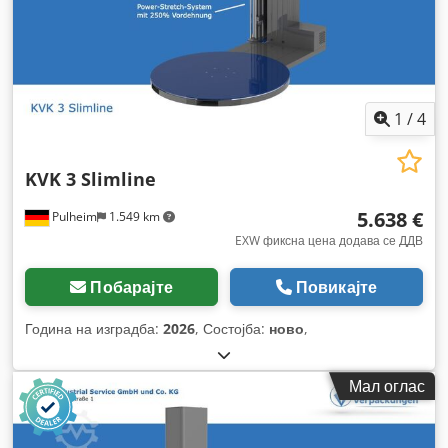
1
/
4
KVK 3 Slimline
5.638 €
Pulheim
1.549 km
EXW фиксна цена додава се ДДВ
Побарајте
Повикајте
Година на изградба:
2026
, Состојба:
ново
,
Мал оглас