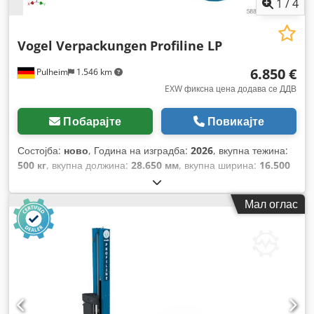
1
/
4
Vogel Verpackungen
Profiline LP
6.850 €
Pulheim
1.546 km
EXW фиксна цена додава се ДДВ
Побарајте
Повикајте
Состојба:
ново
, Година на изградба:
2026
, вкупна тежина:
500 кг
, вкупна должина:
28.650 мм
, вкупна ширина:
16.500
мм
, вкупна висина:
25.230 мм
, влезен напон:
230 V
,
времетраење на гаранцијата:
24 месеци
,
Мал оглас