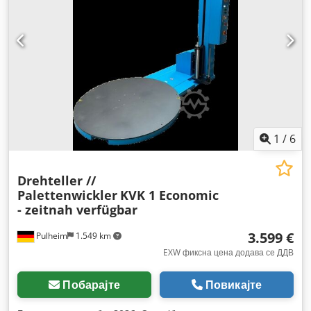
1
/
6
Drehteller //
Palettenwickler
KVK 1 Economic
- zeitnah verfügbar
3.599 €
Pulheim
1.549 km
EXW фиксна цена додава се ДДВ
Побарајте
Повикајте