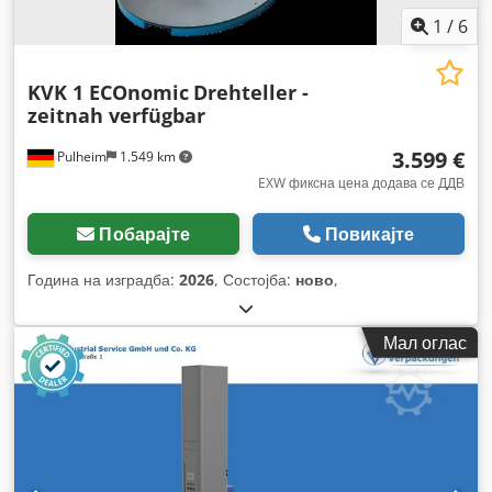
1
/
6
KVK 1 ECOnomic
Drehteller -
zeitnah verfügbar
3.599 €
Pulheim
1.549 km
EXW фиксна цена додава се ДДВ
Побарајте
Повикајте
Година на изградба:
2026
, Состојба:
ново
,
Мал оглас