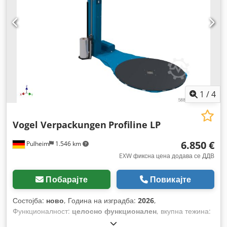
1
/
4
Vogel Verpackungen
Profiline LP
6.850 €
Pulheim
1.546 km
EXW фиксна цена додава се ДДВ
Побарајте
Повикајте
Состојба:
ново
, Година на изградба:
2026
,
Функционалност:
целосно функционален
, вкупна тежина:
500 кг
, вкупна должина:
28.650 мм
, вкупна ширина:
16.500