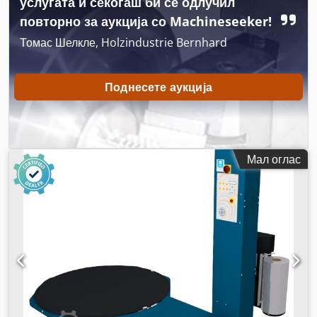
услугата и секогаш би се одлучил
повторно за аукција со Machineseeker!
Томас Шелкле, Holzindustrie Bernhard
Поднесете аукција
Мал оглас