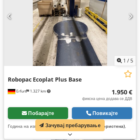
1
/
5
Robopac
Ecoplat Plus Base
1.950 €
Erfurt
1.327 km
фиксна цена додава се ДДВ
Побарајте
Повикајте
Зачувај пребарување
Година на изградба:
2019
, Состојба:
добра (користена)
,