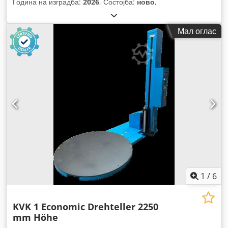
Година на изградба:
2026
, Состојба:
ново
,
Мал оглас
1
/
6
KVK 1 Economic Drehteller 2250
mm Höhe