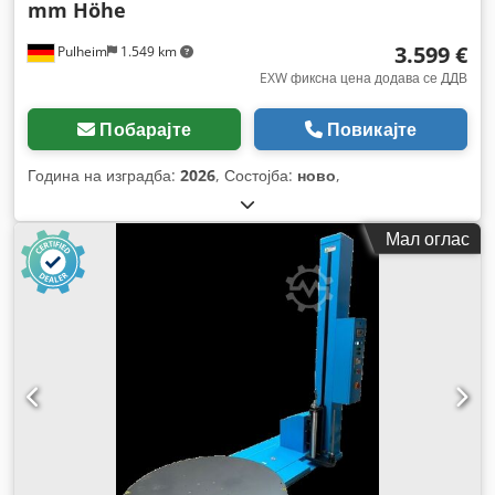
mm Höhe
3.599 €
Pulheim
1.549 km
EXW фиксна цена додава се ДДВ
Побарајте
Повикајте
Година на изградба:
2026
, Состојба:
ново
,
Мал оглас