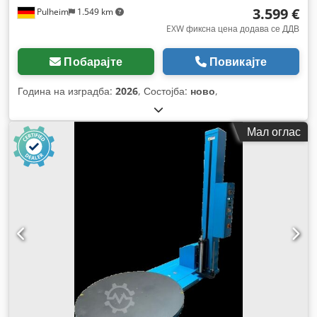
3.599 €
Pulheim
1.549 km
EXW фиксна цена додава се ДДВ
Побарајте
Повикајте
Година на изградба:
2026
, Состојба:
ново
,
Мал оглас