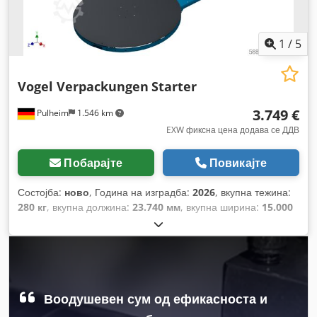
1
/
5
Vogel Verpackungen
Starter
3.749 €
Pulheim
1.546 km
EXW фиксна цена додава се ДДВ
Побарајте
Повикајте
Состојба:
ново
, Година на изградба:
2026
, вкупна тежина:
280 кг
, вкупна должина:
23.740 мм
, вкупна ширина:
15.000
мм
, вкупна висина:
20.750 мм
, влезен напон:
230 V
,
времетраење на гаранцијата:
24 месеци
,
Воодушевен сум од ефикасноста и