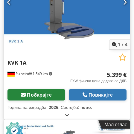
1
/
4
KVK 1A
5.399 €
Pulheim
1.549 km
EXW фиксна цена додава се ДДВ
Побарајте
Повикајте
Година на изградба:
2026
, Состојба:
ново
,
Мал оглас