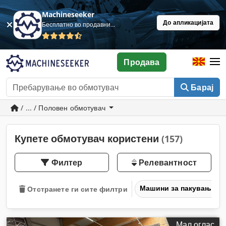
Machineseeker
До апликацијата
Бесплатно во продавница
Продава
Барај
/ ... / Половен обмотувач
Купете обмотувач користени
(157)
Филтер
Релевантност
Машини за пакување
Отстранете ги сите филтри
Мал оглас