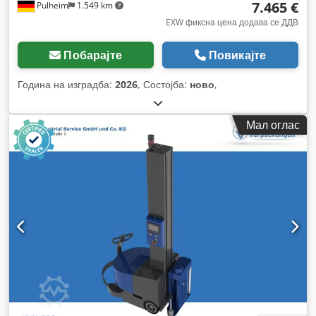
7.465 €
Pulheim
1.549 km
EXW фиксна цена додава се ДДВ
Побарајте
Повикајте
Година на изградба:
2026
, Состојба:
ново
,
Мал оглас