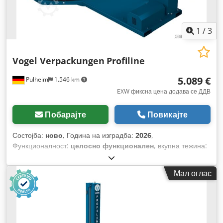
1
/
3
Vogel Verpackungen
Profiline
5.089 €
Pulheim
1.546 km
EXW фиксна цена додава се ДДВ
Побарајте
Повикајте
Состојба:
ново
, Година на изградба:
2026
,
Функционалност:
целосно функционален
, вкупна тежина:
420 кг
, вкупна должина:
28.650 мм
, вкупна ширина:
15.000
мм
, вкупна висина:
25.800 мм
, влезен напон:
230 V
,
Мал оглас
времетраење на гаранцијата:
24 месеци
,