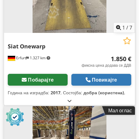
1
/
7
Siat
Onewarp
1.850 €
Erfurt
1.327 km
фиксна цена додава се ДДВ
Побарајте
Повикајте
Година на изградба:
2017
, Состојба:
добра (користена)
,
Мал оглас