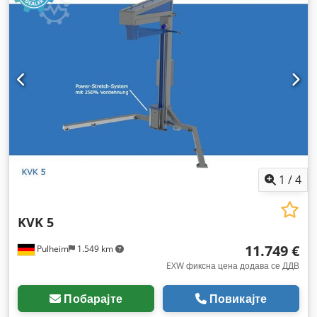
1
/
4
KVK 5
11.749 €
Pulheim
1.549 km
EXW фиксна цена додава се ДДВ
Побарајте
Повикајте