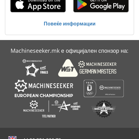
Вклучување Господар Профит 2
Статистика На Ent
Повеќе информации
Тк Градите
Machineseeker.mk е официјален спонзор на: