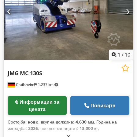
1
/
10
JMG
MC 130S
Crailsheim
1.237 km
Информации за
Повикајте
цената
Состојба:
ново
, вкупна должина:
4.630 мм
, Година на
изградба:
2026
, носење капацитет:
13.000 кг
,