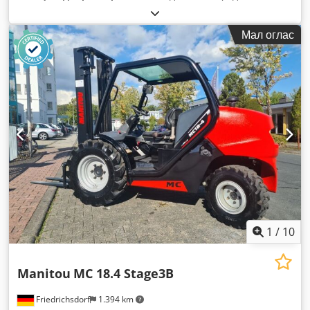
Мал оглас
1
/
10
Manitou
MC 18.4 Stage3B
Friedrichsdorf
1.394 km