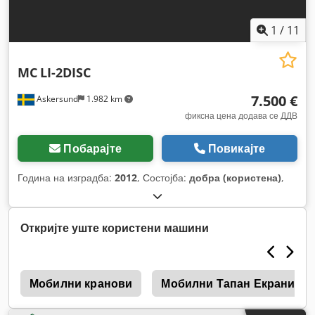
1
/
11
MC
LI-2DISC
7.500 €
Askersund
1.982 km
фиксна цена додава се ДДВ
Побарајте
Повикајте
Година на изградба:
2012
, Состојба:
добра (користена)
,
Откријте уште користени машини
а
Мобилни кранови
Мобилни Тапан Екрани