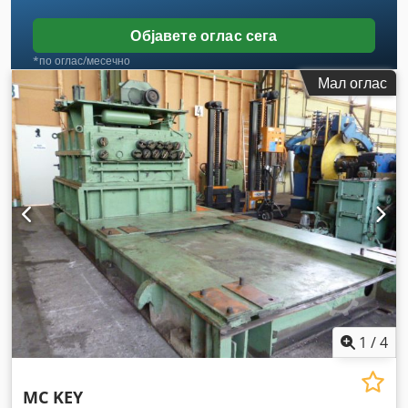
Објавете оглас сега
*по оглас/месечно
Мал оглас
1
/
4
MC KEY