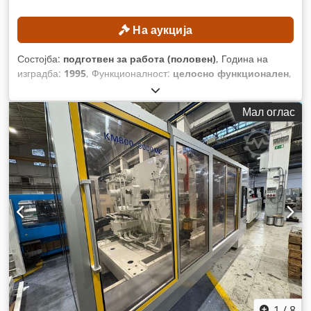
На аукција
Состојба:
подготвен за работа (половен)
, Година на
изградба:
1995
, Функционалност:
целосно функционален
,
број на машина/возило:
KMM 540.1196
, растојание на
движење на Х-оската:
3.000 мм
, движење по оската Y:
550
Мал оглас
мм
, растојание на движење Z-оска:
550 мм
, модел на
контролер:
Fanuc 15 M
,
1
/
8