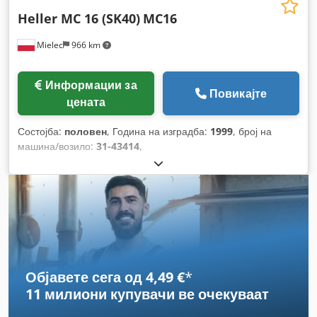
Heller MC 16 (SK40)
MC16
Mielec
966 km
Информации за
Повикајте
цената
Состојба:
половен
, Година на изградба:
1999
, број на
машина/возило:
31-43414
,
Објавете сега од 4,49 €
*
11 милиони купувачи
ве очекуваат