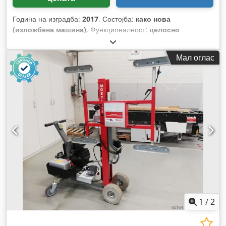
Година на изградба:
2017
, Состојба:
како нова
(изложбена машина)
, Функционалност:
целосно
функционален
,
Мал оглас
1
/
2