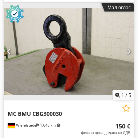
Мал оглас
1
/
5
MC BMU
CBG300030
150 €
Wiefelstede
1.648 km
фиксна цена додава се ДДВ