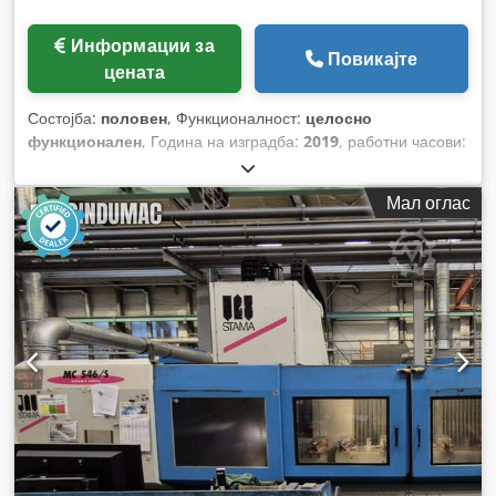
Информации за
Повикајте
цената
Состојба:
половен
, Функционалност:
целосно
функционален
, Година на изградба:
2019
, работни часови:
6.960 h
, носење капацитет:
1.800 кг
, висина на
подигнување:
3.700 мм
, слободно подигање:
150 мм
, тип
Мал оглас
на гориво:
дизел
, тип на јарбол:
дуплекс
, градежна
височина:
2.600 мм
, моќ:
26 kW (35,35 коњски сили)
,
должина на вилушките:
1.200 мм
, празна тежина:
3.562 кг
,
вкупна должина:
2.950 мм
, тип на погон:
Diesel
, градежна
ширина:
1.450 мм
,