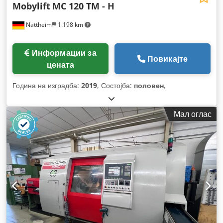
Mobylift
MC 120 TM - H
Nattheim
1.198 km
Информации за
Повикајте
цената
Година на изградба:
2019
, Состојба:
половен
,
Мал оглас