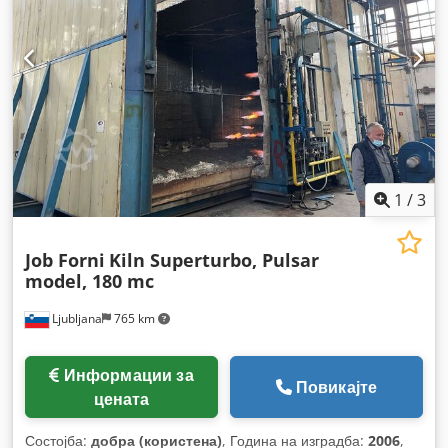
1
/
3
Job Forni
Kiln Superturbo, Pulsar
model, 180 mc
Ljubljana
765 km
Информации за
Повикајте
цената
Состојба:
добра (користена)
, Година на изградба:
2006
,