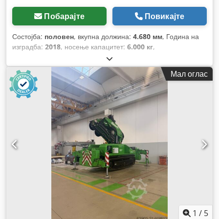
Побарајте
Повикајте
Состојба:
половен
, вкупна должина:
4.680 мм
, Година на
изградба:
2018
, носење капацитет:
6.000 кг
,
Мал оглас
1
/
5