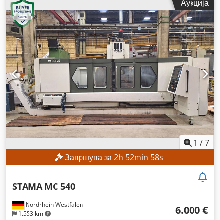
Аукција
1
/
7
Завршува за
2
h
52
min
55
s
STAMA
MC 540
Nordrhein-Westfalen
6.000 €
1.553 km