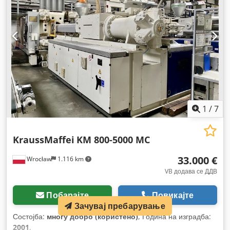
1
/
7
KraussMaffei
KM 800-5000 MC
33.000 €
Wrocław
1.116 km
VB додава се ДДВ
Побарајте
Повикајте
Состојба:
многу добро (користено)
, Година на изградба:
2001
,