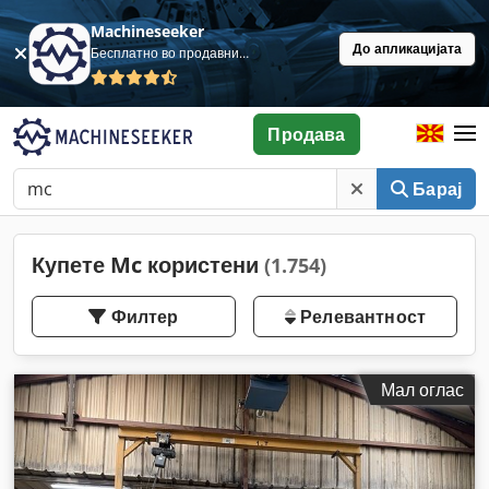
Machineseeker
До апликацијата
Бесплатно во продавница
Продава
Барај
Купете Mc користени
(1.754)
Филтер
Релевантност
Мал оглас