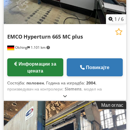
1
/
6
EMCO
Hyperturn 665 MC plus
OIching
1.101 km
Информации за
Повикајте
цената
Состојба:
половен
, Година на изградба:
2004
,
произведувач на контролери:
Siemens
, модел на
контролер:
840D - Powerline
,
Мал оглас