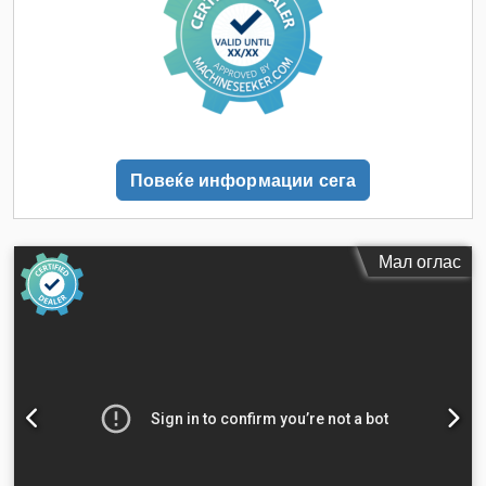
Повеќе информации сега
Мал оглас