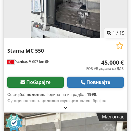
1
/
15
Stama
MC 550
45.000 €
Yazıbaşı
607 km
FOB VB додава се ДДВ
Побарајте
Повикајте
Состојба:
половен
, Година на изградба:
1998
,
Функционалност:
целосно функционален
, број на
машина/возило:
5101163
, моќност на моторот на вретено:
30.000 W
, растојание на движење на Х-оската:
3.000 мм
,
Мал оглас
движење по оската Y:
1.000 мм
, растојание на движење Z-
оска:
700 мм
, тип на влезен струја:
трифазен
, брзина на