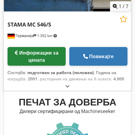
1
/
7
STAMA
MC 546/S
Германија
1.392 km
Информации за
Повикајте
цената
Состојба:
подготвен за работа (половен)
, Година на
изградба:
2001
, растојание на движење на Х-оската:
4.000
мм
, движење по оската Y:
800 мм
, растојание на движење
Z-оска:
750 мм
, произведувач на контролери:
SIEMENS
,
модел на контролер:
840D
, вкупна висина:
4.000 мм
, вкупна
ПЕЧАТ ЗА ДОВЕРБА
ширина:
6.400 мм
, вкупна тежина:
27.500 кг
, максимална
брзина на вретеното:
6.000 обр/мин
, моќност на моторот
Дилери сертифицирани од Machineseeker
на вретено:
28.000 W
, максимална должина на производот:
10.200 мм
, број на оски:
3
,