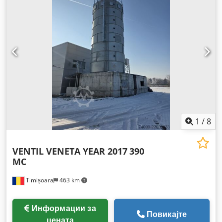
1
/
8
VENTIL VENETA YEAR 2017
390
MC
Timișoara
463 km
Информации за
Повикајте
цената