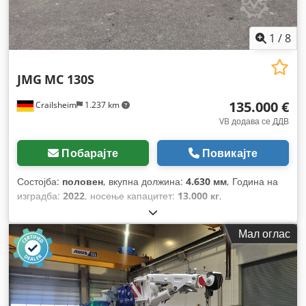
1
/
8
JMG
MC 130S
135.000 €
Crailsheim
1.237 km
VB додава се ДДВ
Побарајте
Повикајте
Состојба:
половен
, вкупна должина:
4.630 мм
, Година на
изградба:
2022
, носење капацитет:
13.000 кг
,
Мал оглас