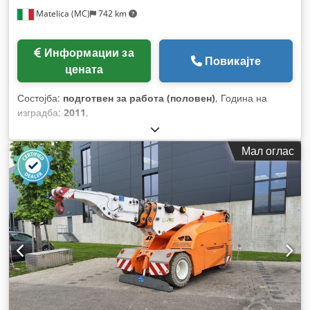
Matelica (MC)
742 km
Информации за
Повикајте
цената
Состојба:
подготвен за работа (половен)
, Година на
изградба:
2011
,
Мал оглас