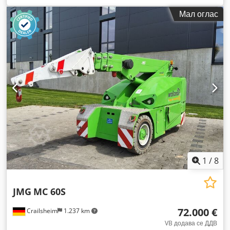
Мал оглас
1
/
8
JMG
MC 60S
72.000 €
Crailsheim
1.237 km
VB додава се ДДВ