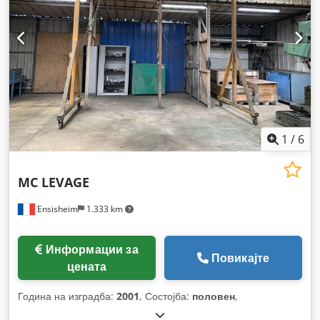
1
/
6
MC LEVAGE
Ensisheim
1.333 km
Информации за
Повикајте
цената
Година на изградба:
2001
, Состојба:
половен
,