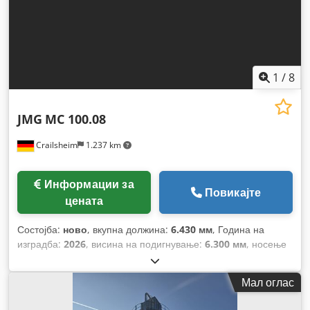
1
/
8
JMG
MC 100.08
Crailsheim
1.237 km
Информации за
Повикајте
цената
Состојба:
ново
, вкупна должина:
6.430 мм
, Година на
изградба:
2026
, висина на подигнување:
6.300 мм
, носење
капацитет:
15.000 кг
,
Мал оглас