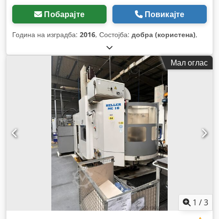
Побарајте
Повикајте
Година на изградба:
2016
, Состојба:
добра (користена)
,
Мал оглас
1
/
3