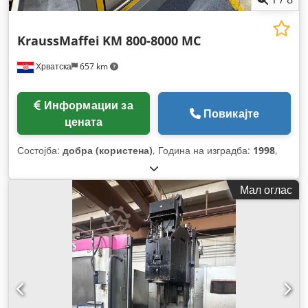
KraussMaffei
KM 800-8000 MC
Хрватска
657 km
Информации за
Повикајте
цената
Состојба:
добра (користена)
, Година на изградба:
1998
,
Мал оглас