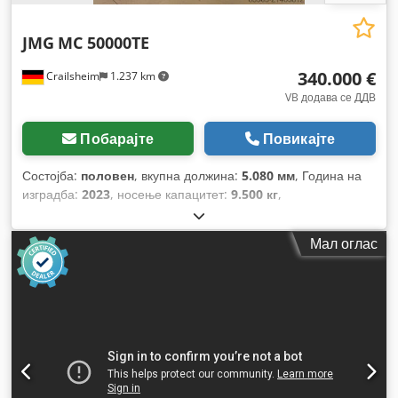
JMG
MC 50000TE
340.000 €
Crailsheim
1.237 km
VB додава се ДДВ
Побарајте
Повикајте
Состојба:
половен
, вкупна должина:
5.080 мм
, Година на
изградба:
2023
, носење капацитет:
9.500 кг
,
Мал оглас