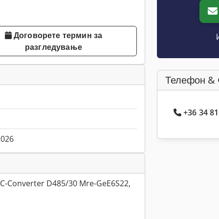
Договорете термин за
разгледување
Телефон & 
+36 34 81
2026
DC-Converter D485/30 Mre-GeE6S22,