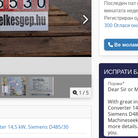
Последен пат 
минатата нед
Регистриран о
300 Огласи он
Ве молам 
ИСПРАТИ 
Порака*
1
/
5
ter 14,5 kW, Siemens D485/30