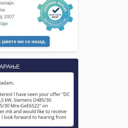
онлајн:
ела
д: 2007
лајн
јавете ми се назад.
БАРАЊЕ