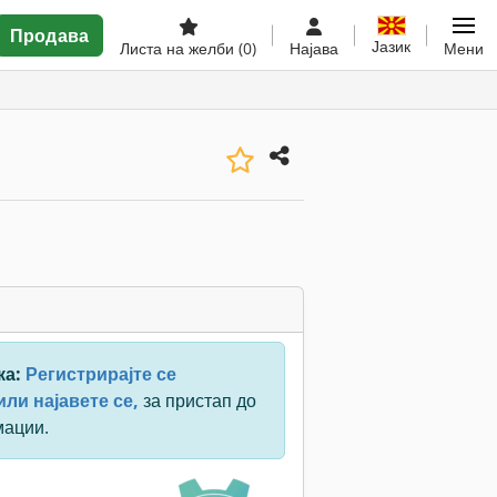
Продава
Јазик
Листа на желби
(0)
Најава
Мени
ка:
Регистрирајте се
ли најавете се,
за пристап до
мации.