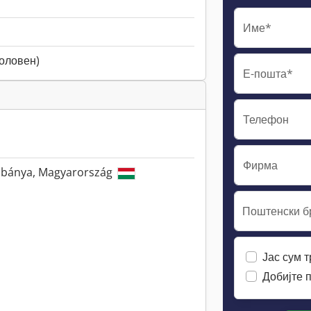
Име*
половен)
Е-пошта*
Телефон
Фирма
tabánya, Magyarország
Поштенски бр
Јас сум 
Добијте 