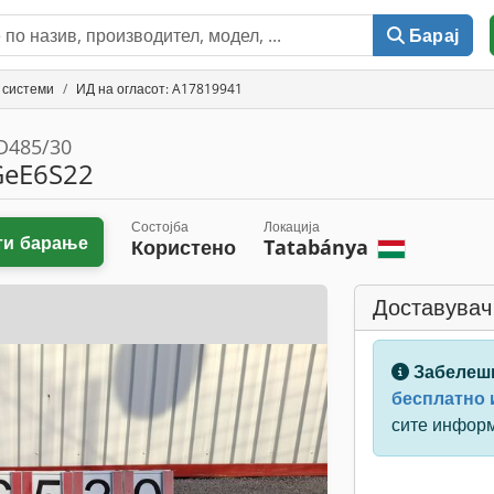
Барај
 системи
ИД на огласот: A17819941
 D485/30
GeE6S22
Состојба
Локација
ти барање
Користено
Tatabánya
Доставувач
Забелеш
бесплатно и
сите инфор