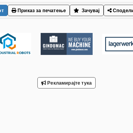
от
Приказ за печатење
Зачувај
Сподел
Рекламирајте тука