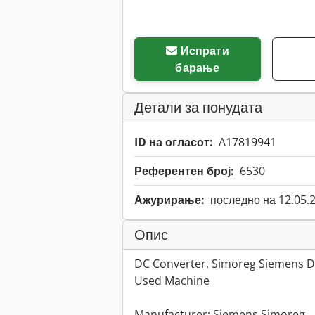
Испрати
барање
Детали за понудата
ID на огласот:
A17819941
Референтен број:
6530
Ажурирање:
последно на 12.05.
Опис
DC Converter, Simoreg Siemens 
Used Machine
Manufacturer: Siemens Simoreg