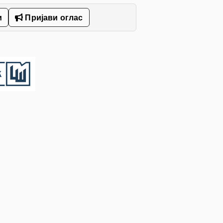
и
Пријави оглас