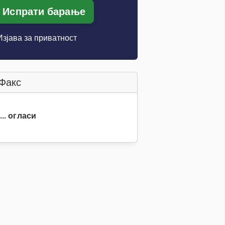
Испрати барање
Изјава за приватност
Факс
... огласи