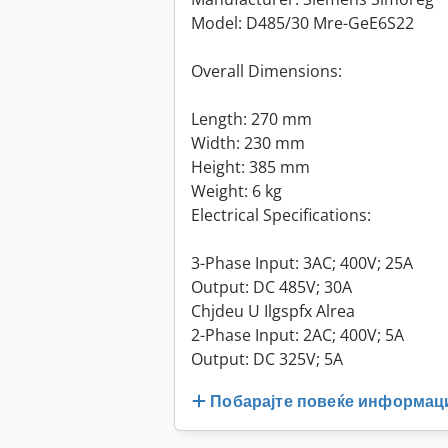
Model: D485/30 Mre-GeE6S22
Overall Dimensions:
Length: 270 mm
Width: 230 mm
Height: 385 mm
Weight: 6 kg
Electrical Specifications:
3-Phase Input: 3AC; 400V; 25A
Output: DC 485V; 30A
Chjdeu U Ilgspfx Alrea
2-Phase Input: 2AC; 400V; 5A
Output: DC 325V; 5A
Побарајте повеќе информац