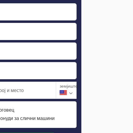
земјиште
ој и место
трговец
понуди за слични машини